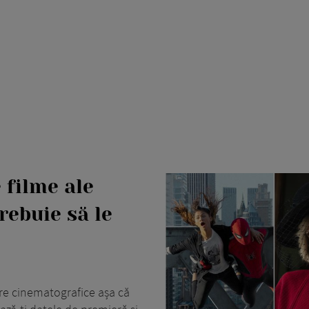
 filme ale
trebuie să le
re cinematografice așa că