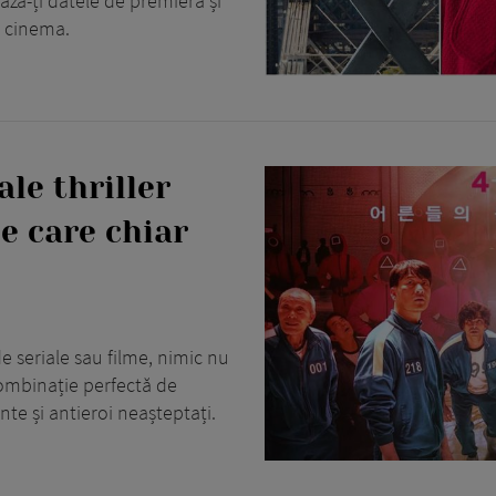
ază-ți datele de premieră și
la cinema.
le thriller
pe care chiar
e seriale sau filme, nimic nu
combinație perfectă de
nte și antieroi neașteptați.