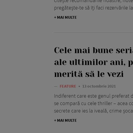
citește recomandările noastre, note
pregătește-te să îți faci rezervările 
+ MAI MULTE
Cele mai bune seria
ale ultimilor ani, 
merită să le vezi
—
FEATURE
13 octombrie 2021
Indiferent care este genul preferat d
se compară cu cele thriller – acea 
secrete care ies la iveală, crime șoca
+ MAI MULTE