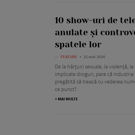
10 show-uri de tel
anulate şi controv
spatele lor
—
FEATURE
21 mai 2024
De la hărţuiri sexuale, la violenţă, l
implicate droguri, pare că industria
pregătită să treacă cu vederea nume
ce punct?
+ MAI MULTE