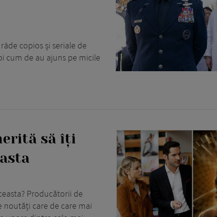
 râde copios și seriale de
ebi cum de au ajuns pe micile
erită să îți
 asta
aceasta? Producătorii de
e noutăți care de care mai