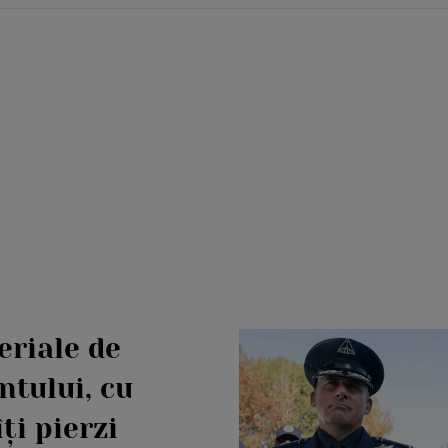
eriale de
tului, cu
ți pierzi