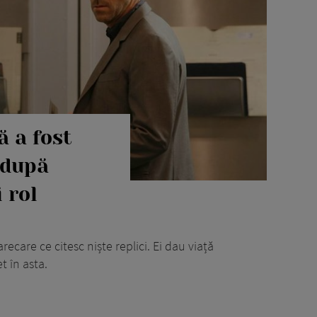
ă a fost
 după
 rol
ecare ce citesc niște replici. Ei dau viață
t în asta.