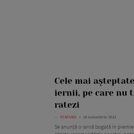
Cele mai așteptate
iernii, pe care nu 
ratezi
—
FEATURE
18 noiembrie 2021
Se anunță o iarnă bogată în premie