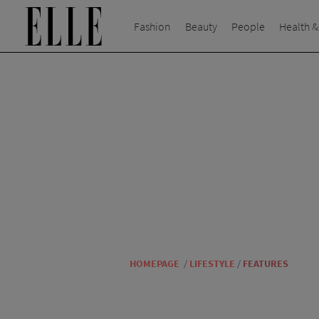
Fashion
Beauty
People
Health &
HOMEPAGE
/
LIFESTYLE
/
FEATURES