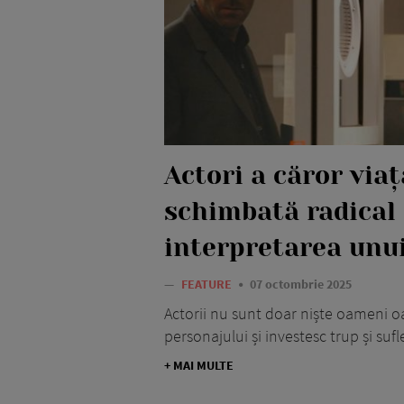
Actori a căror viaț
schimbată radical
interpretarea unui
—
FEATURE
07 octombrie 2025
Actorii nu sunt doar niște oameni oar
personajului și investesc trup și sufle
+ MAI MULTE