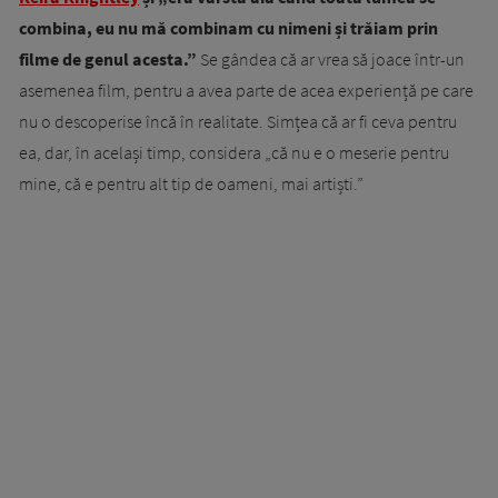
combina, eu nu mă combinam cu nimeni și trăiam prin
filme de genul acesta.”
Se gândea că ar vrea să joace într-un
asemenea film, pentru a avea parte de acea experiență pe care
nu o descoperise încă în realitate. Simțea că ar fi ceva pentru
ea, dar, în același timp, considera „că nu e o meserie pentru
mine, că e pentru alt tip de oameni, mai artiști.”