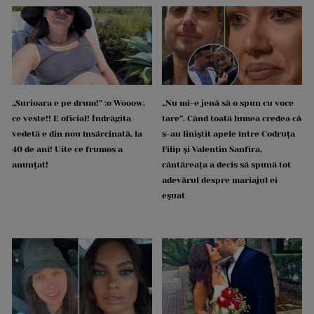
„Surioara e pe drum!” :o Wooow,
„Nu mi-e jenă să o spun cu voce
ce veste!! E oficial! Îndrăgita
tare”. Când toată lumea credea că
vedetă e din nou însărcinată, la
s-au liniștit apele între Codruța
40 de ani! Uite ce frumos a
Filip și Valentin Sanfira,
anunțat!
cântăreața a decis să spună tot
adevărul despre mariajul ei
eșuat