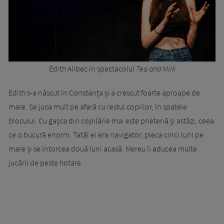
Edith Alibec în spectacolul
Tea and Milk
Edith s-a născut în Constanța și a crescut foarte aproape de
mare. Se juca mult pe afară cu restul copiilor, în spatele
blocului. Cu gașca din copilărie mai este prietenă și astăzi, ceea
ce o bucură enorm. Tatăl ei era navigator, pleca cinci luni pe
mare și se întorcea două luni acasă. Mereu îi aducea multe
jucării de peste hotare.