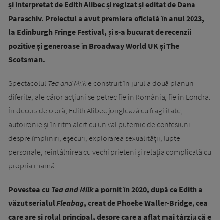
și interpretat de Edith Alibec și regizat și editat de Dana
Paraschiv. Proiectul a avut premiera oficială în anul 2023,
la Edinburgh Fringe Festival, și s-a bucurat de recenzii
pozitive și generoase în Broadway World UK și The
Scotsman.
Spectacolul
Tea and Milk
e construit în jurul a două planuri
diferite, ale căror acțiuni se petrec fie în România, fie în Londra.
În decurs de o oră, Edith Alibec jonglează cu fragilitate,
autoironie și în ritm alert cu un val puternic de confesiuni
despre împliniri, eșecuri, explorarea sexualității, lupte
personale, reîntâlnirea cu vechi prieteni și relația complicată cu
propria mamă.
Povestea cu
Tea and Milk
a pornit în 2020, după ce Edith a
văzut serialul
Fleabag
, creat de Phoebe Waller-Bridge, cea
care are și rolul principal, despre care a aflat mai târziu că e