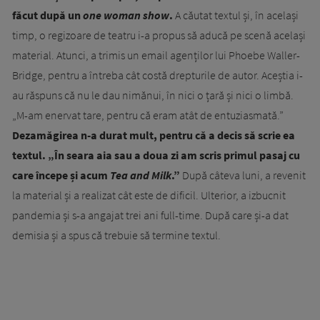
făcut după un
one woman show
.
A căutat textul și, în același
timp, o regizoare de teatru i-a propus să aducă pe scenă același
material. Atunci, a trimis un email agenților lui Phoebe Waller-
Bridge, pentru a întreba cât costă drepturile de autor. Aceștia i-
au răspuns că nu le dau nimănui, în nici o țară și nici o limbă.
„M-am enervat tare, pentru că eram atât de entuziasmată.”
Dezamăgirea n-a durat mult, pentru că a decis să scrie ea
textul. „În seara aia sau a doua zi am scris primul pasaj cu
care începe și acum
Tea and Milk
.”
După câteva luni, a revenit
la material și a realizat cât este de dificil. Ulterior, a izbucnit
pandemia și s-a angajat trei ani full-time. După care și-a dat
demisia și a spus că trebuie să termine textul.