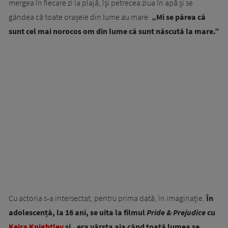
mergea în fiecare zi la plajă, își petrecea ziua în apă și se
gândea că toate orașele din lume au mare.
„Mi se părea că
sunt cel mai norocos om din lume că sunt născută la mare.”
Cu actoria s-a intersectat, pentru prima dată, în imaginație.
În
adolescență, la 16 ani, se uita la filmul
Pride & Prejudice
cu
Keira Knightley
și „era vârsta aia când toată lumea se