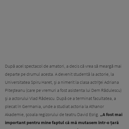
După acel spectacol de amatori, a decis că vrea să meargă mai
departe pe drumul acesta. A devenit studentă la actorie, la
Universitatea Spiru Haret, și a nimerit la clasa actriței Adriana
Piteșteanu (care pe vremuri a fost asistenta lui Dem Rădulescu)
și a actorului Vlad Rădescu. După ce a terminat facultatea, a
plecat în Germania, unde a studiat actoria la Athanor
Akademie, școala regizorului de teatru David Esrig.
„A fost mai
important pentru mine faptul că mă mutasem într-o țară