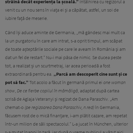
străină decât experiența la școală.”
Întâlnirea cu regizorul a
venit cu un nou sens în viața ei și a căpătat, astfel, un soi de
iubire față de meserie.
Când își aduce aminte de Germania, „mă gândesc mai mult ca
la un purgatoriu în care am intrat, s-a oprit timpul, am scăpat
de toate așteptările sociale pe care le aveam în România și am
dat un fel de restart.” Nu-i mai păsa de nimic. Se ducea peste
tot, a realizat și un scurtmetraj, iar acea perioadă a fost
extraordinară pentru ea.
„Parcă am descoperit cine sunt și ce
pot să fac.”
Tot acolo a făcut în germană primul ei
one woman
show
,
De ce fierbe copilul în mămăligă
, adaptat după cartea
scrisă de Aglaja Veteranyi și regizat de Dana Paraschiv. „Am
chemat-o
(pe regizoarea
Dana Paraschiv
,
n.red)
în Germania,
făcusem rost de o mică finanțare, i-am plătit cazare, am repetat
într-un milion de săli spectacolul.” L-a jucat în München, ulterior
s-a mutat înapoi în țară, iar după o vreme publicul a văzut aici