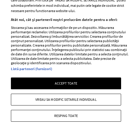
care colaboram. Prin click pe “VREAU SA MODIFIC SETARILE INDIVIDUAL” puteti
schimba preferintele in mod individual, mai putin cele legate de cookie strict
necesare pentru functionarea website-ului.
Atât noi, cât și partenerii noștri prelucrăm datele pentru a oferi:
Dolly Parton și-a anulat
Jennifer Lopez și-a etalat
rezidența în Las Vegas. Cu ce
abdomenul tonifiat la 56 de ani.
Stocarea și/sau accesarea informațiilor de pe un dispozitiv. Măsurarea
performanței reclamelor. Utilizarea profilurilor pentru selectarea conținutului
probleme de sănătate se
Ce imagini a postat artista în
personalizat. Dezvoltarea și îmbunătățirea serviciilor. Crearea profilurilor de
confruntă artista
mediul online
conținut personalizat. Utilizarea profilurilor pentru selectarea publicității
personalizate. Crearea profilurilor pentru publicitate personalizată. Măsurarea
performanței conținutului. Înțelegerea publicului prin statistici sau combinații
de date din surse diferite. Utilizarea datelor limitate pentru a selecta conținutul.
Utilizarea de date limitate pentru a selecta publicitatea. Date precise de
geolocație și identificarea prin scanarea dispozitivului.
Listă parteneri (furnizori)
ACCEPT TOATE
Jeff Bezos își vinde iahtul în
Regina Elisabeta ar fi refuzat să
VREAU SA MODIFIC SETARILE INDIVIDUAL
valoare de 500 de milioane de
preia apelurile Prințului Harry
dolari. Ce sumă a cerut
fără un martor lângă ea. De ce a
RESPING TOATE
miliardarul pentru nava sa, Koru
ajuns să facă un asemenea gest