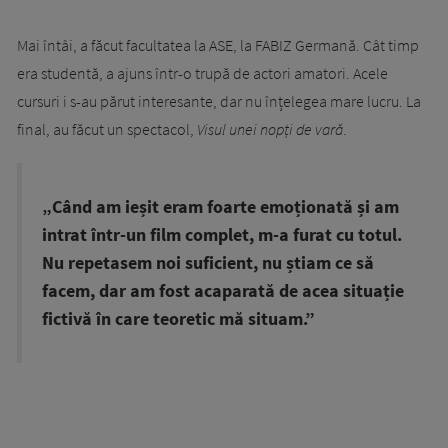
Mai întâi, a făcut facultatea la ASE, la FABIZ Germană. Cât timp
era studentă, a ajuns într-o trupă de actori amatori. Acele
cursuri i s-au părut interesante, dar nu înțelegea mare lucru. La
final, au făcut un spectacol,
Visul unei nopți de vară
.
„Când am ieșit eram foarte emoționată și am
intrat într-un film complet, m-a furat cu totul.
Nu repetasem noi suficient, nu știam ce să
facem, dar am fost acaparată de acea situație
fictivă în care teoretic mă situam.”