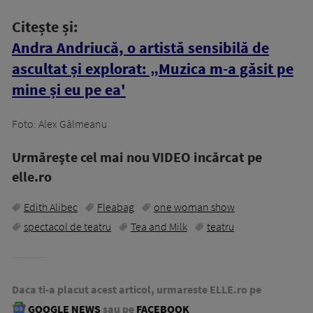
Citește și:
Andra Andriucă, o artistă sensibilă de
ascultat și explorat: „Muzica m-a găsit pe
mine și eu pe ea'
Foto: Alex Gâlmeanu
Urmăreşte cel mai nou VIDEO incărcat pe
elle.ro
Edith Alibec
Fleabag
one woman show
spectacol de teatru
Tea and Milk
teatru
Daca ti-a placut acest articol, urmareste ELLE.ro pe
GOOGLE NEWS
sau pe
FACEBOOK