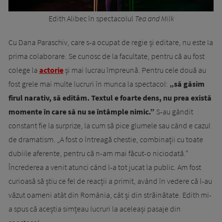
Edith Alibec în spectacolul
Tea and Milk
Cu Dana Paraschiv, care s-a ocupat de regie și editare, nu este la
prima colaborare. Se cunosc de la facultate, pentru că au fost
colege la
actorie
și mai lucrau împreună. Pentru cele două au
fost grele mai multe lucruri în munca la spectacol:
„să găsim
firul narativ, să edităm. Textul e foarte dens, nu prea există
momente în care să nu se întâmple nimic.”
S-au gândit
constant fie la surprize, la cum să pice glumele sau când e cazul
de dramatism. „A fost o întreagă chestie, combinații cu toate
dubiile aferente, pentru că n-am mai făcut-o niciodată.”
Încrederea a venit atunci când l-a tot jucat la public. Am fost
curioasă să știu ce fel de reacții a primit, având în vedere că l-au
văzut oameni atât din România, cât și din străinătate. Edith mi-
a spus că aceștia simțeau lucruri la aceleași pasaje din