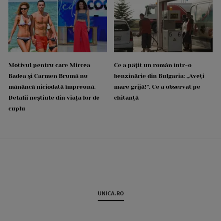
Motivul pentru care Mircea
Ce a pățit un român într-o
Badea și Carmen Brumă nu
benzinărie din Bulgaria: „Aveți
mănâncă niciodată împreună.
mare grijă!”. Ce a observat pe
Detalii neștiute din viața lor de
chitanță
cuplu
UNICA.RO