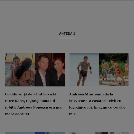
ANTENA 1
Ce diferență de vârstă există
Andreea Munteanu de la
între Rareș Cojoc și noua lui
Survivor s-a căsătorit civil cu
iubită. Andreea Popescu era mai
logodnicul ei. Imagini cu cei doi
mare decât el
miri