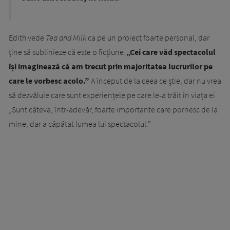
Edith vede
Tea and Milk
ca pe un proiect foarte personal, dar
ține să sublinieze că este o ficțiune
.
„
Cei care văd spectacolul
își imaginează că am trecut prin majoritatea lucrurilor pe
care le vorbesc acolo.”
A început de la ceea ce știe, dar nu vrea
să dezvăluie care sunt experiențele pe care le-a trăit în viața ei.
„Sunt câteva, într-adevăr, foarte importante care pornesc de la
mine, dar a căpătat lumea lui spectacolul.”