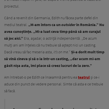
proiectul.
Când a revenit din Germania, Edith nu făcea parte defel din
mediul teatral.
„M-am întors ca un
outsider
în România.” Nu
avea cunoștințe. „Mi-a luat ceva timp până să am curajul
să joc aici.”
Era, așadar, o actriță independentă. „De acum
mulți ani am înțeles că nu trebuie să aștept nici un casting.
Dacă vreau să fac meseria asta,
it’s on me
.”
Și-a dorit mult timp
să vină cineva și să o ia într-un casting, „dar acum mi-am
găsit nișa asta, îmi place să creez lucruri de la zero.”
Am întrebat-o pe Edith ce înseamnă pentru ea
teatrul
și ce-i
aduce din punct de vedere personal. Simte că asta e ce trebuie
să facă.