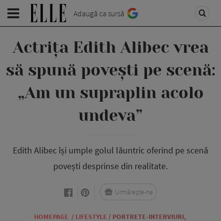
Adaugă ca sursă
Actrița Edith Alibec vrea
să spună povești pe scenă:
„Am un supraplin acolo
undeva”
Edith Alibec își umple golul lăuntric oferind pe scenă
povești desprinse din realitate.
Urmărește-ne
HOMEPAGE
/
LIFESTYLE
/
PORTRETE-INTERVIURI
,