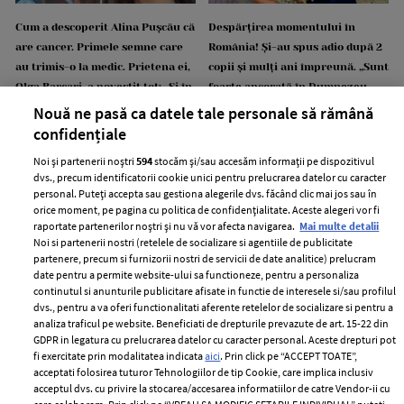
Cum a descoperit Alina Pușcău că
Despărțirea momentului în
are cancer. Primele semne care
România! Și-au spus adio după 2
au trimis-o la medic. Prietena ei,
copii și mulți ani împreună. „Sunt
Olga Barcari, a povestit tot: „Și în
foarte ancorată în Dumnezeu.
Asia Express avea cancer, dar
Am lăsat tot greul în mâinile
Nouă ne pasă ca datele tale personale să rămână
nimeni nu știa, nici ea”
Lui...”
confidențiale
Noi și partenerii noștri
594
stocăm și/sau accesăm informații pe dispozitivul
dvs., precum identificatorii cookie unici pentru prelucrarea datelor cu caracter
personal. Puteți accepta sau gestiona alegerile dvs. făcând clic mai jos sau în
orice moment, pe pagina cu politica de confidențialitate. Aceste alegeri vor fi
raportate partenerilor noștri și nu vă vor afecta navigarea.
Mai multe detalii
Noi si partenerii nostri (retelele de socializare si agentiile de publicitate
partenere, precum si furnizorii nostri de servicii de date analitice) prelucram
date pentru a permite website-ului sa functioneze, pentru a personaliza
CATINE.RO
continutul si anunturile publicitare afisate in functie de interesele si/sau profilul
dvs., pentru a va oferi functionalitati aferente retelelor de socializare si pentru a
analiza traficul pe website. Beneficiati de drepturile prevazute de art. 15-22 din
GDPR in legatura cu prelucrarea datelor cu caracter personal. Aceste drepturi pot
fi exercitate prin modalitatea indicata
aici
. Prin click pe “ACCEPT TOATE”,
acceptati folosirea tuturor Tehnologiilor de tip Cookie, care implica inclusiv
acceptul dvs. cu privire la stocarea/accesarea informatiilor de catre Vendor-ii cu