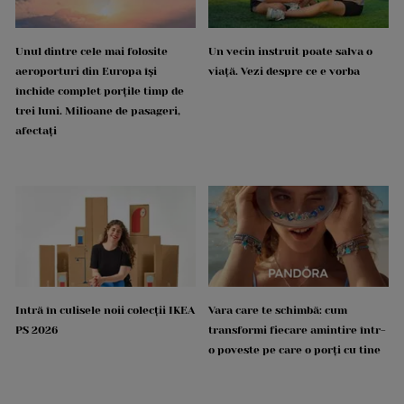
Unul dintre cele mai folosite
Un vecin instruit poate salva o
aeroporturi din Europa își
viață. Vezi despre ce e vorba
închide complet porțile timp de
trei luni. Milioane de pasageri,
afectați
Intră în culisele noii colecții IKEA
Vara care te schimbă: cum
PS 2026
transformi fiecare amintire într-
o poveste pe care o porți cu tine