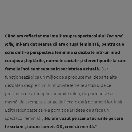
Când am reflectat mai mult asupra spectacolului
Tea and
Milk,
mi-am dat seama că are o tușă feministă, pentru că e
scris dintr-o perspectivă feminină și dezbate într-un mod
curajos așteptările, normele sociale și stereotipurile la care
femeile încă sunt supuse în societatea actuală.
Dar
funcționează și ca un mijloc de a produce mai departe alte
dezbateri despre cum sunt privite femeile astăzi și de ce
presiunea de a îndeplini anumite roluri, de parteneră sau
mamă, de exemplu, ajunge de fiecare dată pe umerii lor. Însă
Edith recunoaște că n-a pornit de la ideea de a face un
spectacol feminist.
„Nu am văzut pe scenă lucrurile pe care
le scriam și atunci am zis OK, cred că merită.”