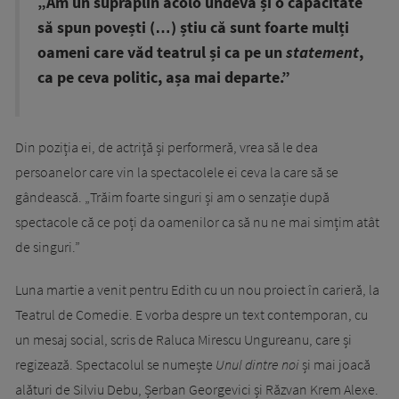
„Am un supraplin acolo undeva și o capacitate
să spun povești (…) știu că sunt foarte mulți
oameni care văd teatrul și ca pe un
statement
,
ca pe ceva politic, așa mai departe.”
Din poziția ei, de actriță și performeră, vrea să le dea
persoanelor care vin la spectacolele ei ceva la care să se
gândească. „Trăim foarte singuri și am o senzație după
spectacole că ce poți da oamenilor ca să nu ne mai simțim atât
de singuri.”
Luna martie a venit pentru Edith cu un nou proiect în carieră, la
Teatrul de Comedie. E vorba despre un text contemporan, cu
un mesaj social, scris de Raluca Mirescu Ungureanu, care și
regizează. Spectacolul se numește
Unul dintre noi
și mai joacă
alături de Silviu Debu, Șerban Georgevici și Răzvan Krem Alexe.