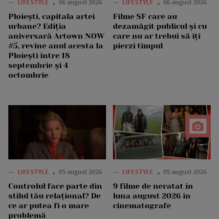
—
LIFESTYLE
06 august 2026
—
LIFESTYLE
06 august 2026
Ploiești, capitala artei
Filme SF care au
urbane? Ediția
dezamăgit publicul și cu
aniversară Artown NOW
care nu ar trebui să îți
#5, revine anul acesta la
pierzi timpul
Ploiești între 18
septembrie și 4
octombrie
—
LIFESTYLE
05 august 2026
—
LIFESTYLE
05 august 2026
Controlul face parte din
9 filme de neratat în
stilul tău relațional? De
luna august 2026 în
ce ar putea fi o mare
cinematografe
problemă