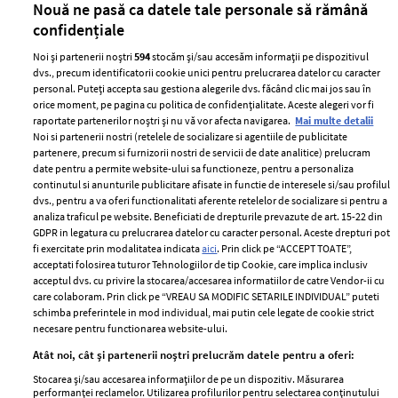
Nouă ne pasă ca datele tale personale să rămână
confidențiale
Noi și partenerii noștri
594
stocăm și/sau accesăm informații pe dispozitivul
dvs., precum identificatorii cookie unici pentru prelucrarea datelor cu caracter
personal. Puteți accepta sau gestiona alegerile dvs. făcând clic mai jos sau în
orice moment, pe pagina cu politica de confidențialitate. Aceste alegeri vor fi
raportate partenerilor noștri și nu vă vor afecta navigarea.
Mai multe detalii
Noi si partenerii nostri (retelele de socializare si agentiile de publicitate
partenere, precum si furnizorii nostri de servicii de date analitice) prelucram
ELLE Style Awards
Termeni si conditii
date pentru a permite website-ului sa functioneze, pentru a personaliza
2024
continutul si anunturile publicitare afisate in functie de interesele si/sau profilul
Politica de
dvs., pentru a va oferi functionalitati aferente retelelor de socializare si pentru a
Despre ELLE
confidențialitate
analiza traficul pe website. Beneficiati de drepturile prevazute de art. 15-22 din
Romania
GDPR in legatura cu prelucrarea datelor cu caracter personal. Aceste drepturi pot
Politica de cookies
fi exercitate prin modalitatea indicata
aici
. Prin click pe “ACCEPT TOATE”,
Contact
Publicitate
acceptati folosirea tuturor Tehnologiilor de tip Cookie, care implica inclusiv
acceptul dvs. cu privire la stocarea/accesarea informatiilor de catre Vendor-ii cu
Abonamente
care colaboram. Prin click pe “VREAU SA MODIFIC SETARILE INDIVIDUAL” puteti
schimba preferintele in mod individual, mai putin cele legate de cookie strict
necesare pentru functionarea website-ului.
Stiri
Libertatea pentru
Atât noi, cât și partenerii noștri prelucrăm datele pentru a oferi:
femei
GSP
Stocarea și/sau accesarea informațiilor de pe un dispozitiv. Măsurarea
Viva
performanței reclamelor. Utilizarea profilurilor pentru selectarea conținutului
Unica