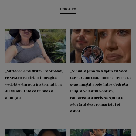
UNICA.RO
„Surioara e pe drum!” :o Wooow,
„Nu mi-e jenă să o spun cu voce
ce veste!! E oficial! Îndrăgita
tare”. Când toată lumea credea că
vedetă e din nou însărcinată, la
s-au liniștit apele între Codruța
40 de ani! Uite ce frumos a
Filip și Valentin Sanfira,
anunțat!
cântăreața a decis să spună tot
adevărul despre mariajul ei
eșuat