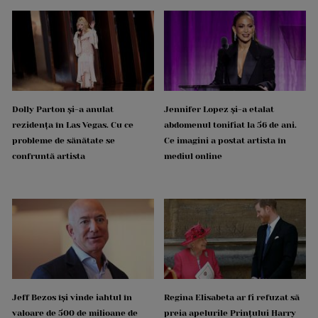
Dolly Parton și-a anulat
Jennifer Lopez și-a etalat
rezidența în Las Vegas. Cu ce
abdomenul tonifiat la 56 de ani.
probleme de sănătate se
Ce imagini a postat artista în
confruntă artista
mediul online
Jeff Bezos își vinde iahtul în
Regina Elisabeta ar fi refuzat să
valoare de 500 de milioane de
preia apelurile Prințului Harry