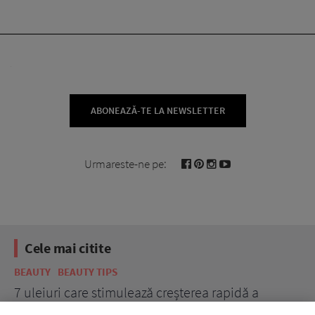
ABONEAZĂ-TE LA NEWSLETTER
Urmareste-ne pe:
Cele mai citite
BEAUTY
BEAUTY TIPS
BE
țe
7 uleiuri care stimulează creșterea rapidă a
Ce
părului
de