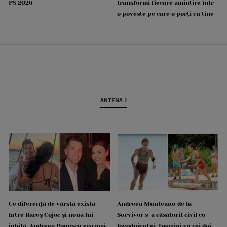
PS 2026
transformi fiecare amintire într-
o poveste pe care o porți cu tine
ANTENA 1
Ce diferență de vârstă există
Andreea Munteanu de la
între Rareș Cojoc și noua lui
Survivor s-a căsătorit civil cu
iubită. Andreea Popescu era mai
logodnicul ei. Imagini cu cei doi