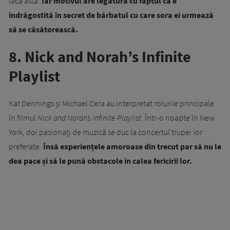
facă asta.
Iar motivul are legătură cu faptul că e
îndrăgostită în secret de bărbatul cu care sora ei urmează
să se căsătorească.
8. Nick and Norah’s Infinite
Playlist
Kat Dennings
și Michael Cera au interpretat rolurile principale
în filmul
Nick and Norah’s Infinite Playlist
. Într-o noapte în New
York, doi pasionați de muzică se duc la concertul trupei lor
preferate.
Însă experiențele amoroase din trecut par să nu le
dea pace și să le pună obstacole în calea fericirii lor.