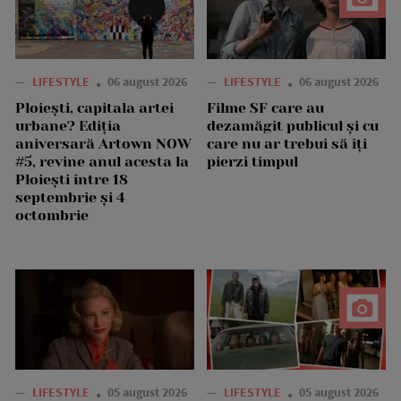
—
LIFESTYLE
06 august 2026
—
LIFESTYLE
06 august 2026
Ploiești, capitala artei
Filme SF care au
urbane? Ediția
dezamăgit publicul și cu
aniversară Artown NOW
care nu ar trebui să îți
#5, revine anul acesta la
pierzi timpul
Ploiești între 18
septembrie și 4
octombrie
—
LIFESTYLE
05 august 2026
—
LIFESTYLE
05 august 2026