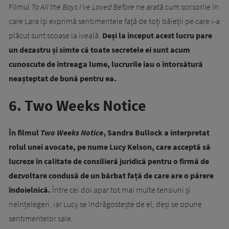
Filmul
To All the Boys I’ve Loved Before
ne arată cum scrisorile în
care Lara își exprimă sentimentele față de toți băieții pe care i-a
plăcut sunt scoase la iveală.
Deși la început acest lucru pare
un dezastru și simte că toate secretele ei sunt acum
cunoscute de întreaga lume, lucrurile iau o întorsătură
neașteptat de bună pentru ea.
6. Two Weeks Notice
În filmul
Two Weeks Notice
, Sandra Bullock a interpretat
rolul unei avocate, pe nume Lucy Kelson, care acceptă să
lucreze în calitate de consilieră juridică pentru o firmă de
dezvoltare condusă de un bărbat față de care are o părere
îndoielnică.
Între cei doi apar tot mai multe tensiuni și
neînțelegeri, iar Lucy se îndrăgostește de el, deși se opune
sentimentelor sale.