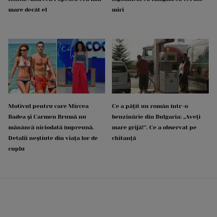
mare decât el
miri
Motivul pentru care Mircea
Ce a pățit un român într-o
Badea și Carmen Brumă nu
benzinărie din Bulgaria: „Aveți
mănâncă niciodată împreună.
mare grijă!”. Ce a observat pe
Detalii neștiute din viața lor de
chitanță
cuplu