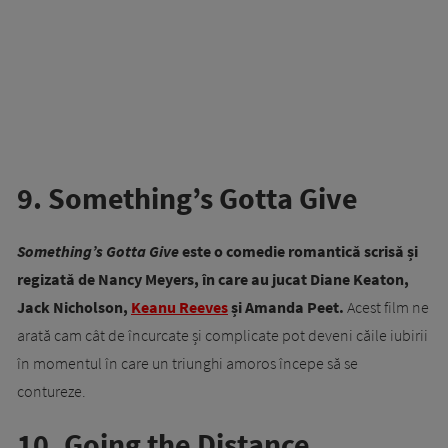
9. Something’s Gotta Give
Something’s Gotta Give
este o comedie romantică scrisă și
regizată de Nancy Meyers, în care au jucat Diane Keaton,
Jack Nicholson,
Keanu Reeves
și Amanda Peet.
Acest film ne
arată cam cât de încurcate și complicate pot deveni căile iubirii
în momentul în care un triunghi amoros începe să se
contureze.
10. Going the Distance