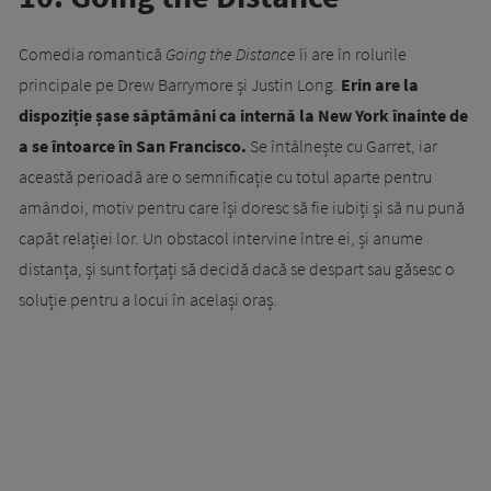
Comedia romantică
Going the Distance
îi are în rolurile
principale pe Drew Barrymore și Justin Long.
Erin are la
dispoziție șase săptămâni ca internă la New York înainte de
a se întoarce în San Francisco.
Se întâlnește cu Garret, iar
această perioadă are o semnificație cu totul aparte pentru
amândoi, motiv pentru care își doresc să fie iubiți și să nu pună
capăt relației lor. Un obstacol intervine între ei, și anume
distanța, și sunt forțați să decidă dacă se despart sau găsesc o
soluție pentru a locui în același oraș.