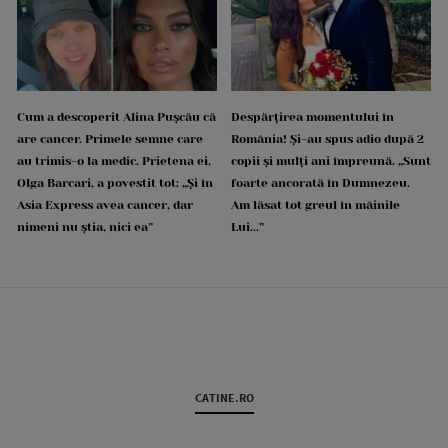
Cum a descoperit Alina Pușcău că
Despărțirea momentului în
are cancer. Primele semne care
România! Și-au spus adio după 2
au trimis-o la medic. Prietena ei,
copii și mulți ani împreună. „Sunt
Olga Barcari, a povestit tot: „Și în
foarte ancorată în Dumnezeu.
Asia Express avea cancer, dar
Am lăsat tot greul în mâinile
nimeni nu știa, nici ea”
Lui...”
CATINE.RO