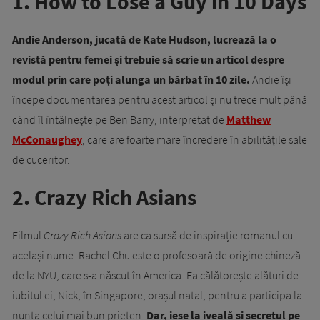
1. How to Lose a Guy in 10 Days
Andie Anderson, jucată de Kate Hudson, lucrează la o
revistă pentru femei și trebuie să scrie un articol despre
modul prin care poți alunga un bărbat în 10 zile.
Andie își
începe documentarea pentru acest articol și nu trece mult până
când îl întâlnește pe Ben Barry, interpretat de
Matthew
McConaughey
, care are foarte mare încredere în abilitățile sale
de cuceritor.
2. Crazy Rich Asians
Filmul
Crazy Rich Asians
are ca sursă de inspirație romanul cu
același nume. Rachel Chu este o profesoară de origine chineză
de la NYU, care s-a născut în America. Ea călătorește alături de
iubitul ei, Nick, în Singapore, orașul natal, pentru a participa la
nunta celui mai bun prieten.
Dar, iese la iveală și secretul pe