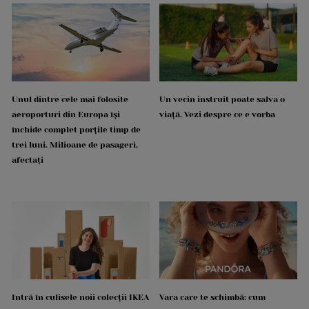
Unul dintre cele mai folosite
Un vecin instruit poate salva o
aeroporturi din Europa își
viață. Vezi despre ce e vorba
închide complet porțile timp de
trei luni. Milioane de pasageri,
afectați
Intră în culisele noii colecții IKEA
Vara care te schimbă: cum