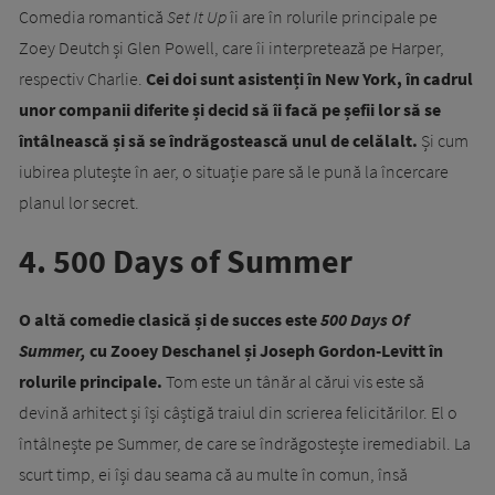
Comedia romantică
Set It Up
îi are în rolurile principale pe
Zoey Deutch și Glen Powell, care îi interpretează pe Harper,
respectiv Charlie.
Cei doi sunt asistenți în New York, în cadrul
unor companii diferite și decid să îi facă pe șefii lor să se
întâlnească și să se îndrăgostească unul de celălalt.
Și cum
iubirea plutește în aer, o situație pare să le pună la încercare
planul lor secret.
4. 500 Days of Summer
O altă comedie clasică și de succes este
500 Days Of
Summer,
cu Zooey Deschanel și Joseph Gordon-Levitt în
rolurile principale.
Tom este un tânăr al cărui vis este să
devină arhitect și își câștigă traiul din scrierea felicitărilor. El o
întâlnește pe Summer, de care se îndrăgostește iremediabil. La
scurt timp, ei își dau seama că au multe în comun, însă