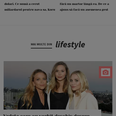
dolari. Ce sumă a cerut
fără un martor lângă ea. De ce a
miliardarul pentru nava sa, Koru
ajuns să facă un asemenea gest
lifestyle
MAI MULTE DIN
Vedete care au vorbit deschis despre