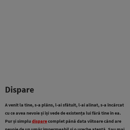
Dispare
A venit la tine, s-a plâns, l-ai sfătuit, l-ai alinat, s-a încărcat
cu ce avea nevoie și își vede de existența lui fără tine în ea.
Pur și simplu
dispare
complet până data viitoare când are
nevoie de un umăr impermeabil și o ureche atentă. Sau mai