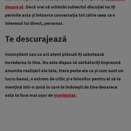
despre el
. Dacă vrei să schimbi subiectul discuției nu îți
permite asta și întoarce conversația tot către ceea ce e
interesul lui direct, personal.
Te descurajează
Inconștient sau ca act atent plănuit îți sabotează
încrederea în tine. Nu este dispus să sărbătoriți împreună
anumite realizări ale tale, trece peste ele ca și cum sunt un
lucru banal, e extrem de critic și e folositor pentru el să te
mențină într-o zonă în care te îndoiești de tine deoarece
asta te face mai ușor de
manipulat
.