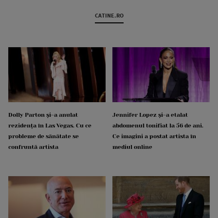
CATINE.RO
Dolly Parton și-a anulat
Jennifer Lopez și-a etalat
rezidența în Las Vegas. Cu ce
abdomenul tonifiat la 56 de ani.
probleme de sănătate se
Ce imagini a postat artista în
confruntă artista
mediul online