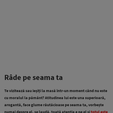
Râde pe seama ta
Te vizitează sau ieșiți la masă într-un moment când nu este
cu moralul la pământ? Atitudinea lui este una superioară,
arogantă, face glume răutăcioase pe seama ta, vorbește
numai despre el, se laudă, toată atenția e pe el și
totul este