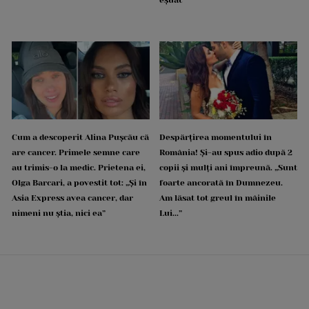
Cum a descoperit Alina Pușcău că
Despărțirea momentului în
are cancer. Primele semne care
România! Și-au spus adio după 2
au trimis-o la medic. Prietena ei,
copii și mulți ani împreună. „Sunt
Olga Barcari, a povestit tot: „Și în
foarte ancorată în Dumnezeu.
Asia Express avea cancer, dar
Am lăsat tot greul în mâinile
nimeni nu știa, nici ea”
Lui...”