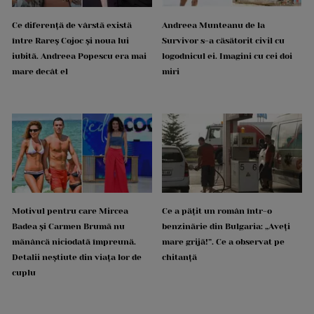
Ce diferență de vârstă există
Andreea Munteanu de la
între Rareș Cojoc și noua lui
Survivor s-a căsătorit civil cu
iubită. Andreea Popescu era mai
logodnicul ei. Imagini cu cei doi
mare decât el
miri
Motivul pentru care Mircea
Ce a pățit un român într-o
Badea și Carmen Brumă nu
benzinărie din Bulgaria: „Aveți
mănâncă niciodată împreună.
mare grijă!”. Ce a observat pe
Detalii neștiute din viața lor de
chitanță
cuplu