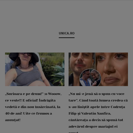
UNICA.RO
„Surioara e pe drum!” :o Wooow,
„Nu mi-e jenă să o spun cu voce
ce veste!! E oficial! Îndrăgita
tare”. Când toată lumea credea că
vedetă e din nou însărcinată, la
s-au liniștit apele între Codruța
40 de ani! Uite ce frumos a
Filip și Valentin Sanfira,
anunțat!
cântăreața a decis să spună tot
adevărul despre mariajul ei
eșuat