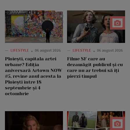
—
LIFESTYLE
06 august 2026
—
LIFESTYLE
06 august 2026
Ploiești, capitala artei
Filme SF care au
urbane? Ediția
dezamăgit publicul și cu
aniversară Artown NOW
care nu ar trebui să îți
#5, revine anul acesta la
pierzi timpul
Ploiești între 18
septembrie și 4
octombrie