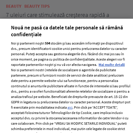
BEAUTY
BEAUTY TIPS
BE
țe
7 uleiuri care stimulează creșterea rapidă a
Ce
părului
de
Nouă ne pasă ca datele tale personale să rămână
confidențiale
Noi și partenerii noștri
594
stocăm și/sau accesăm informații pe dispozitivul
dvs., precum identificatorii cookie unici pentru prelucrarea datelor cu caracter
personal. Puteți accepta sau gestiona alegerile dvs. făcând clic mai jos sau în
orice moment, pe pagina cu politica de confidențialitate. Aceste alegeri vor fi
raportate partenerilor noștri și nu vă vor afecta navigarea.
Mai multe detalii
Noi si partenerii nostri (retelele de socializare si agentiile de publicitate
partenere, precum si furnizorii nostri de servicii de date analitice) prelucram
ELLE Style Awards
Termeni si conditii
date pentru a permite website-ului sa functioneze, pentru a personaliza
2024
continutul si anunturile publicitare afisate in functie de interesele si/sau profilul
Politica de
dvs., pentru a va oferi functionalitati aferente retelelor de socializare si pentru a
Despre ELLE
confidențialitate
analiza traficul pe website. Beneficiati de drepturile prevazute de art. 15-22 din
Romania
GDPR in legatura cu prelucrarea datelor cu caracter personal. Aceste drepturi pot
Politica de cookies
fi exercitate prin modalitatea indicata
aici
. Prin click pe “ACCEPT TOATE”,
Contact
Publicitate
acceptati folosirea tuturor Tehnologiilor de tip Cookie, care implica inclusiv
acceptul dvs. cu privire la stocarea/accesarea informatiilor de catre Vendor-ii cu
Abonamente
care colaboram. Prin click pe “VREAU SA MODIFIC SETARILE INDIVIDUAL” puteti
schimba preferintele in mod individual, mai putin cele legate de cookie strict