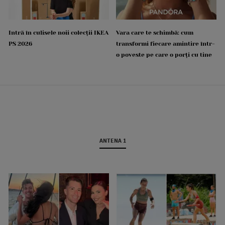
Intră în culisele noii colecții IKEA
Vara care te schimbă: cum
PS 2026
transformi fiecare amintire într-
o poveste pe care o porți cu tine
ANTENA 1