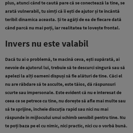
plus, atunci când te caută pare că se conectează la tine, se
arată vulnerabil, tu simți că îi ești de ajutor și te încântă
teribil dinamica aceasta. Și te agăți de ea de fiecare dată
când parcă nu mai poți, iar realitatea te lovește frontal.
Invers nu este valabil
Dacă tu ai o problemă, te macină ceva, ești supărată, ai
nevoie de ajutorul lui, trebuie să te descurci singură sau să
apelezi la alți oameni dispuși să fie alături de tine. Căci el
nu are răbdare să te asculte, este tăios, dă răspunsuri
scurte sau impersonale. Este evident că nu e interesat de
ceea ce se petrece cu tine, nu dorește să afle mai multe sau
să te sprijine, încheie discuția rapid sau nici nu mai
răspunde în mijlocului unui schimb sensibil pentru tine. Nu
te poți baza pe el cu nimic, nici practic, nici cu o vorbă bună.