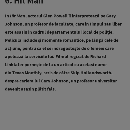
6. Hit Man
În
Hit Man
, actorul Glen Powell îl interpretează pe
Gary
Johnson, un profesor de facultate, care în timpul său liber
este asasin în cadrul departamentului local de poliție.
Pelicula include și momente romantice, pe lângă cele de
acțiune, pentru că el se îndrăgostește de o femeie care
apelează la serviciile lui. Filmul regizat de Richard
Linklater pornește de la
un articol cu ​​același nume
din
Texas Monthly,
scris de către Skip Hollandsworth,
despre cariera lui Gary Johnson, un profesor universitar
devenit asasin plătit fals.