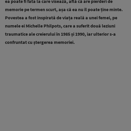
ea poate fi fata la care visează, află că are pierderi de
memorie pe termen scurt, așa că ea nu îl poate ține minte.
Povestea a fost inspirată de viața reală a unei femei, pe
numele ei Michelle Philpots, care a suferit două leziuni
traumatice ale creierului în 1985 și 1990, iar ulterior s-a
confruntat cu ștergerea memoriei.