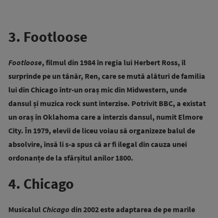
3. Footloose
Footloose
, filmul din 1984 în regia lui Herbert Ross, îl
surprinde pe un tânăr, Ren, care se mută alături de familia
lui din Chicago într-un oraș mic din Midwestern, unde
dansul și muzica rock sunt interzise. Potrivit BBC, a existat
un oraș în Oklahoma care a interzis dansul, numit Elmore
City. În 1979, elevii de liceu voiau să organizeze balul de
absolvire, însă li s-a spus că ar fi ilegal din cauza unei
ordonanțe de la sfârșitul anilor 1800.
4. Chicago
Musicalul
Chicago
din 2002 este adaptarea de pe marile