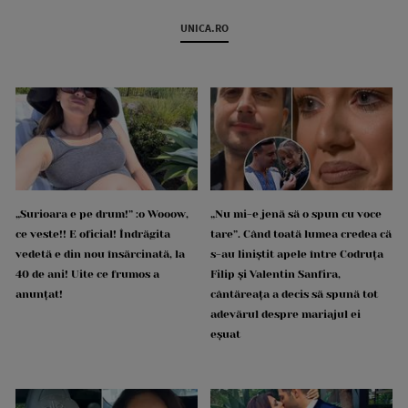
UNICA.RO
„Surioara e pe drum!” :o Wooow,
„Nu mi-e jenă să o spun cu voce
ce veste!! E oficial! Îndrăgita
tare”. Când toată lumea credea că
vedetă e din nou însărcinată, la
s-au liniștit apele între Codruța
40 de ani! Uite ce frumos a
Filip și Valentin Sanfira,
anunțat!
cântăreața a decis să spună tot
adevărul despre mariajul ei
eșuat