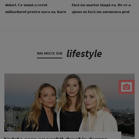
dolari. Ce sumă a cerut
fără un martor lângă ea. De ce a
miliardarul pentru nava sa, Koru
ajuns să facă un asemenea gest
lifestyle
MAI MULTE DIN