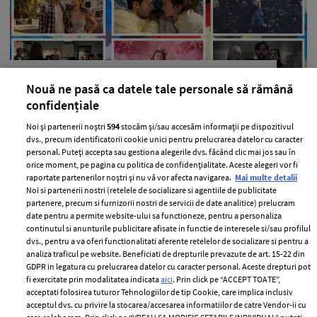
Filme și seriale noi de văzut în luna
Nouă ne pasă ca datele tale personale să rămână
august 2026 pe Netflix
confidențiale
—
LIFESTYLE
04 august 2026
Noi și partenerii noștri
594
stocăm și/sau accesăm informații pe dispozitivul
dvs., precum identificatorii cookie unici pentru prelucrarea datelor cu caracter
În luna august ai ce să urmărești pe Netflix, așa că venim
personal. Puteți accepta sau gestiona alegerile dvs. făcând clic mai jos sau în
în ajutorul tău cu o listă de filme și seriale noi pe care nu
orice moment, pe pagina cu politica de confidențialitate. Aceste alegeri vor fi
trebuie să le ratezi.
raportate partenerilor noștri și nu vă vor afecta navigarea.
Mai multe detalii
Noi si partenerii nostri (retelele de socializare si agentiile de publicitate
+ MAI MULTE
partenere, precum si furnizorii nostri de servicii de date analitice) prelucram
date pentru a permite website-ului sa functioneze, pentru a personaliza
continutul si anunturile publicitare afisate in functie de interesele si/sau profilul
dvs., pentru a va oferi functionalitati aferente retelelor de socializare si pentru a
analiza traficul pe website. Beneficiati de drepturile prevazute de art. 15-22 din
GDPR in legatura cu prelucrarea datelor cu caracter personal. Aceste drepturi pot
fi exercitate prin modalitatea indicata
aici
. Prin click pe “ACCEPT TOATE”,
MAI MULTE ARTICOLE
acceptati folosirea tuturor Tehnologiilor de tip Cookie, care implica inclusiv
acceptul dvs. cu privire la stocarea/accesarea informatiilor de catre Vendor-ii cu