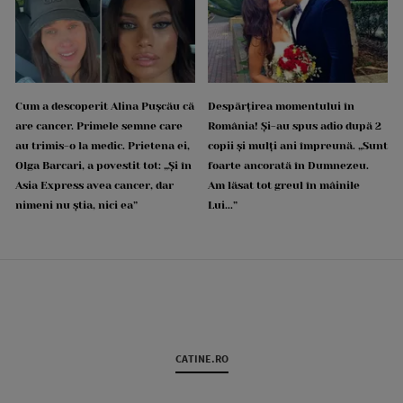
Cum a descoperit Alina Pușcău că
Despărțirea momentului în
are cancer. Primele semne care
România! Și-au spus adio după 2
au trimis-o la medic. Prietena ei,
copii și mulți ani împreună. „Sunt
Olga Barcari, a povestit tot: „Și în
foarte ancorată în Dumnezeu.
Asia Express avea cancer, dar
Am lăsat tot greul în mâinile
nimeni nu știa, nici ea”
Lui...”
CATINE.RO