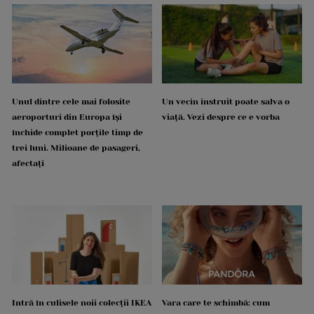
Unul dintre cele mai folosite
Un vecin instruit poate salva o
aeroporturi din Europa își
viață. Vezi despre ce e vorba
închide complet porțile timp de
trei luni. Milioane de pasageri,
afectați
Intră în culisele noii colecții IKEA
Vara care te schimbă: cum