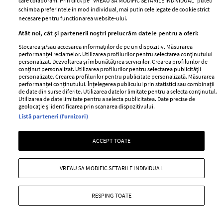
care colaboram. Prin click pe “VREAU SA MODIFIC SETARILE INDIVIDUAL” puteti
schimba preferintele in mod individual, mai putin cele legate de cookie strict
necesare pentru functionarea website-ului.
Atât noi, cât și partenerii noștri prelucrăm datele pentru a oferi:
Stocarea și/sau accesarea informațiilor de pe un dispozitiv. Măsurarea
performanței reclamelor. Utilizarea profilurilor pentru selectarea conținutului
personalizat. Dezvoltarea și îmbunătățirea serviciilor. Crearea profilurilor de
conținut personalizat. Utilizarea profilurilor pentru selectarea publicității
personalizate. Crearea profilurilor pentru publicitate personalizată. Măsurarea
ABONEAZĂ-TE LA NEWSLETTER
performanței conținutului. Înțelegerea publicului prin statistici sau combinații
de date din surse diferite. Utilizarea datelor limitate pentru a selecta conținutul.
Utilizarea de date limitate pentru a selecta publicitatea. Date precise de
geolocație și identificarea prin scanarea dispozitivului.
Urmareste-ne pe:
Listă parteneri (furnizori)
ACCEPT TOATE
VREAU SA MODIFIC SETARILE INDIVIDUAL
Cele mai citite
BEAUTY
BEAUTY TIPS
BE
RESPING TOATE
țe
7 uleiuri care stimulează creșterea rapidă a
Ce
părului
de