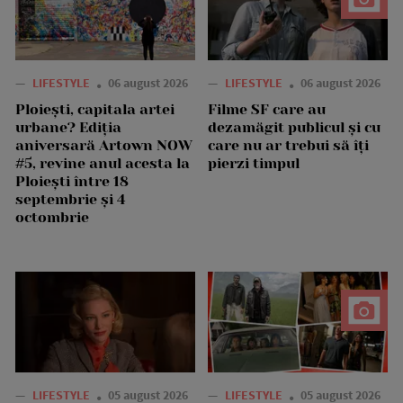
—
LIFESTYLE
06 august 2026
—
LIFESTYLE
06 august 2026
Ploiești, capitala artei
Filme SF care au
urbane? Ediția
dezamăgit publicul și cu
aniversară Artown NOW
care nu ar trebui să îți
#5, revine anul acesta la
pierzi timpul
Ploiești între 18
septembrie și 4
octombrie
—
LIFESTYLE
05 august 2026
—
LIFESTYLE
05 august 2026