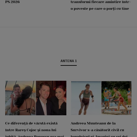
PS 2026
transformi fiecare amintire într-
o poveste pe care o porți cu tine
ANTENA 1
Ce diferență de vârstă există
Andreea Munteanu de la
între Rareș Cojoc și noua lui
Survivor s-a căsătorit civil cu
iubită. Andreea Popescu era mai
logodnicul ei. Imagini cu cei doi