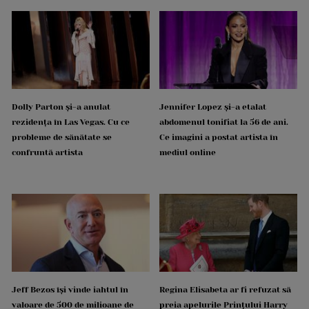
Dolly Parton și-a anulat
Jennifer Lopez și-a etalat
rezidența în Las Vegas. Cu ce
abdomenul tonifiat la 56 de ani.
probleme de sănătate se
Ce imagini a postat artista în
confruntă artista
mediul online
Jeff Bezos își vinde iahtul în
Regina Elisabeta ar fi refuzat să
valoare de 500 de milioane de
preia apelurile Prințului Harry