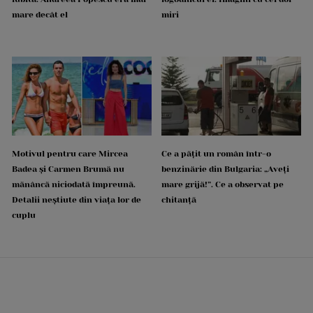
mare decât el
miri
Motivul pentru care Mircea
Ce a pățit un român într-o
Badea și Carmen Brumă nu
benzinărie din Bulgaria: „Aveți
mănâncă niciodată împreună.
mare grijă!”. Ce a observat pe
Detalii neștiute din viața lor de
chitanță
cuplu