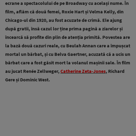
ecrane a spectacolului de pe Broadway cu același nume. În
film, aflăm că două femei,
Roxie Hart și
Velma Kelly, din
Chicago-ul din 1920, au fost acuzate de crimă. Ele ajung
după gratii, însă cazul lor ține prima pagină a ziarelor și
încearcă să profite din plin de atenția primită. Povestea are
la bază două cazuri reale, cu
Beulah Annan care a împușcat
mortal un bărbat, și cu Belva Gaertner, acuzată că a ucis un
bărbat care a fost găsit mort la volanul mașinii sale. În film
au jucat Renée Zellweger,
Catherine Zeta-Jones
, Richard
Gere și Dominic West.