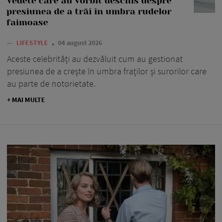
Vedete care au vorbit deschis despre
presiunea de a trăi în umbra rudelor
faimoase
—
LIFESTYLE
04 august 2026
Aceste celebrități au dezvăluit cum au gestionat
presiunea de a crește în umbra fraților și surorilor care
au parte de notorietate.
+ MAI MULTE