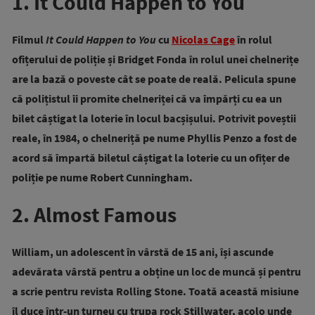
1. It Could Happen to You
Filmul
It Could Happen to You
cu
Nicolas Cage
în rolul
ofițerului de poliție și Bridget Fonda în rolul unei chelnerițe
are la bază o poveste cât se poate de reală. Pelicula spune
că polițistul îi promite chelneriței că va împărți cu ea un
bilet câștigat la loterie în locul bacșișului. Potrivit poveștii
reale, în 1984, o chelneriță pe nume Phyllis Penzo a fost de
acord să împartă biletul câștigat la loterie cu un ofițer de
poliție pe nume Robert Cunningham.
2. Almost Famous
William, un adolescent în vârstă de 15 ani, își ascunde
adevărata vârstă pentru a obține un loc de muncă și pentru
a scrie pentru revista Rolling Stone. Toată această misiune
îl duce într-un turneu cu trupa rock Stillwater, acolo unde