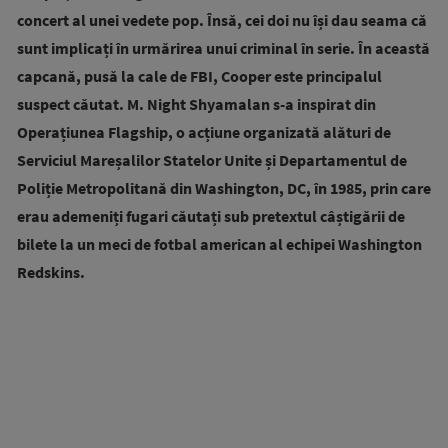
concert al unei vedete pop. Însă, cei doi nu își dau seama că
sunt implicați în urmărirea unui criminal în serie. În această
capcană, pusă la cale de FBI, Cooper este principalul
suspect căutat. M. Night Shyamalan s-a inspirat din
Operațiunea Flagship, o acțiune organizată alături de
Serviciul Mareșalilor Statelor Unite și Departamentul de
Poliție Metropolitană din Washington, DC, în 1985, prin care
erau ademeniți fugari căutați sub pretextul câștigării de
bilete la un meci de fotbal american al echipei Washington
Redskins.