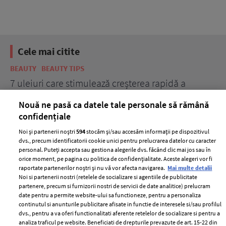
Cele mai citite
BEAUTY
BEAUTY TIPS
BE
țe
7 uleiuri care stimulează creșterea rapidă a
Ce
părului
de
Nouă ne pasă ca datele tale personale să rămână
confidențiale
Noi și partenerii noștri
594
stocăm și/sau accesăm informații pe dispozitivul
dvs., precum identificatorii cookie unici pentru prelucrarea datelor cu caracter
personal. Puteți accepta sau gestiona alegerile dvs. făcând clic mai jos sau în
orice moment, pe pagina cu politica de confidențialitate. Aceste alegeri vor fi
raportate partenerilor noștri și nu vă vor afecta navigarea.
Mai multe detalii
Noi si partenerii nostri (retelele de socializare si agentiile de publicitate
partenere, precum si furnizorii nostri de servicii de date analitice) prelucram
ELLE Style Awards
Termeni si conditii
date pentru a permite website-ului sa functioneze, pentru a personaliza
2024
continutul si anunturile publicitare afisate in functie de interesele si/sau profilul
Politica de
dvs., pentru a va oferi functionalitati aferente retelelor de socializare si pentru a
Despre ELLE
confidențialitate
analiza traficul pe website. Beneficiati de drepturile prevazute de art. 15-22 din