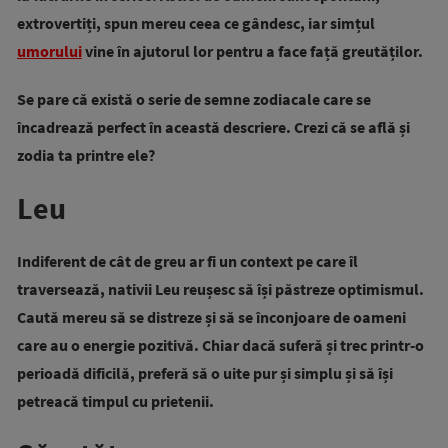
extrovertiți, spun mereu ceea ce gândesc, iar simțul
umorului
vine în ajutorul lor pentru a face față greutăților.
Se pare că există o serie de semne zodiacale care se
încadrează perfect în această descriere. Crezi că se află și
zodia ta printre ele?
Leu
Indiferent de cât de greu ar fi un context pe care îl
traversează, nativii Leu reușesc să își păstreze optimismul.
Caută mereu să se distreze și să se înconjoare de oameni
care au o energie pozitivă. Chiar dacă suferă și trec printr-o
perioadă dificilă, preferă să o uite pur și simplu și să își
petreacă timpul cu prietenii.