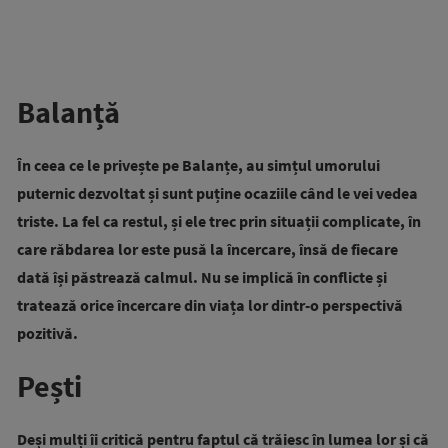
Balanță
În ceea ce le privește pe Balanțe, au simțul umorului
puternic dezvoltat și sunt puține ocaziile când le vei vedea
triste. La fel ca restul, și ele trec prin situații complicate, în
care răbdarea lor este pusă la încercare, însă de fiecare
dată își păstrează calmul. Nu se implică în conflicte și
tratează orice încercare din viața lor dintr-o perspectivă
pozitivă.
Pești
Deși mulți îi critică pentru faptul că trăiesc în lumea lor și că