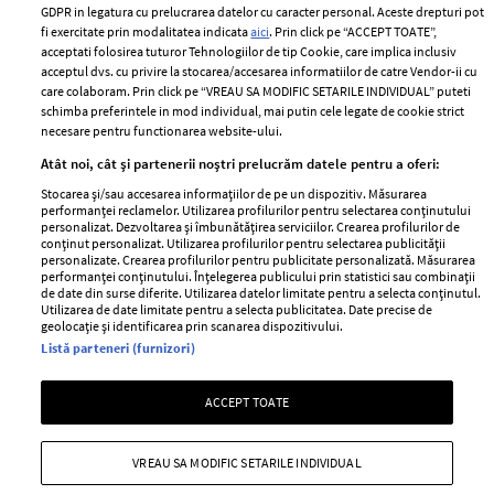
Romania
GDPR in legatura cu prelucrarea datelor cu caracter personal. Aceste drepturi pot
Politica de cookies
fi exercitate prin modalitatea indicata
aici
. Prin click pe “ACCEPT TOATE”,
Contact
Publicitate
acceptati folosirea tuturor Tehnologiilor de tip Cookie, care implica inclusiv
acceptul dvs. cu privire la stocarea/accesarea informatiilor de catre Vendor-ii cu
Abonamente
care colaboram. Prin click pe “VREAU SA MODIFIC SETARILE INDIVIDUAL” puteti
schimba preferintele in mod individual, mai putin cele legate de cookie strict
necesare pentru functionarea website-ului.
Stiri
Libertatea pentru
Atât noi, cât și partenerii noștri prelucrăm datele pentru a oferi:
femei
GSP
Stocarea și/sau accesarea informațiilor de pe un dispozitiv. Măsurarea
Viva
performanței reclamelor. Utilizarea profilurilor pentru selectarea conținutului
Unica
personalizat. Dezvoltarea și îmbunătățirea serviciilor. Crearea profilurilor de
Avantaje
conținut personalizat. Utilizarea profilurilor pentru selectarea publicității
Baby
personalizate. Crearea profilurilor pentru publicitate personalizată. Măsurarea
Retete practice
performanței conținutului. Înțelegerea publicului prin statistici sau combinații
Retete
de date din surse diferite. Utilizarea datelor limitate pentru a selecta conținutul.
Utilizarea de date limitate pentru a selecta publicitatea. Date precise de
geolocație și identificarea prin scanarea dispozitivului.
Pariază responsabil! Decizia ONJN nr. 821/25.09.2025.
Listă parteneri (furnizori)
Jocurile de noroc sunt interzise minorilor.
ACCEPT TOATE
Copyright © 2026 Ringier Romania SRL
VREAU SA MODIFIC SETARILE INDIVIDUAL