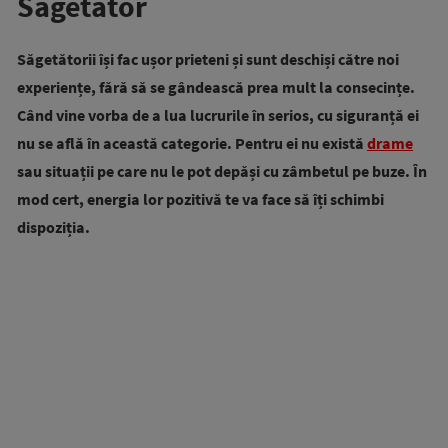
Săgetător
Săgetătorii își fac ușor prieteni și sunt deschiși către noi
experiențe, fără să se gândească prea mult la consecințe.
Când vine vorba de a lua lucrurile în serios, cu siguranță ei
nu se află în această categorie. Pentru ei nu există
drame
sau situații pe care nu le pot depăși cu zâmbetul pe buze. În
mod cert, energia lor pozitivă te va face să îți schimbi
dispoziția.