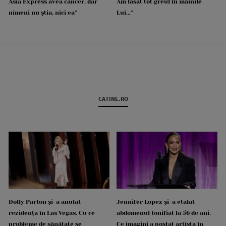
Asia Express avea cancer, dar
Am lăsat tot greul în mâinile
nimeni nu știa, nici ea”
Lui...”
CATINE.RO
Dolly Parton și-a anulat
Jennifer Lopez și-a etalat
rezidența în Las Vegas. Cu ce
abdomenul tonifiat la 56 de ani.
probleme de sănătate se
Ce imagini a postat artista în