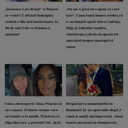
„Surioara e pe drum!” :o Wooow,
„Nu mi-e jenă să o spun cu voce
ce veste!! E oficial! Îndrăgita
tare”. Când toată lumea credea că
vedetă e din nou însărcinată, la
s-au liniștit apele între Codruța
40 de ani! Uite ce frumos a
Filip și Valentin Sanfira,
anunțat!
cântăreața a decis să spună tot
adevărul despre mariajul ei
eșuat
Cum a descoperit Alina Pușcău că
Despărțirea momentului în
are cancer. Primele semne care
România! Și-au spus adio după 2
au trimis-o la medic. Prietena ei,
copii și mulți ani împreună. „Sunt
Olga Barcari, a povestit tot: „Și în
foarte ancorată în Dumnezeu.