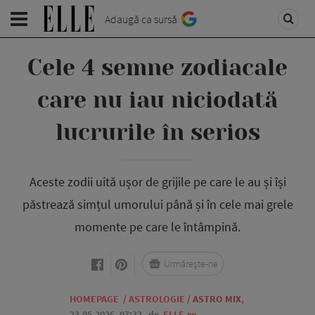
Adaugă ca sursă
Cele 4 semne zodiacale
care nu iau niciodată
lucrurile în serios
Aceste zodii uită ușor de grijile pe care le au și își
păstrează simțul umorului până și în cele mai grele
momente pe care le întâmpină.
Urmărește-ne
HOMEPAGE
/
ASTROLOGIE
/
ASTRO MIX
,
23.05.2026, 07:32
de
ELLE.ro