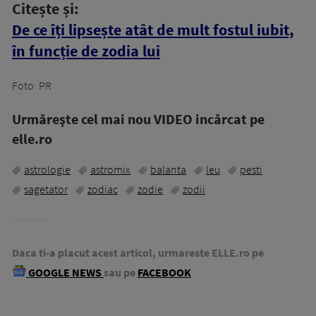
Citește și:
De ce îți lipsește atât de mult fostul iubit,
în funcție de zodia lui
Foto: PR
Urmăreşte cel mai nou VIDEO incărcat pe
elle.ro
astrologie
astromix
balanta
leu
pesti
sagetator
zodiac
zodie
zodii
Daca ti-a placut acest articol, urmareste ELLE.ro pe
GOOGLE NEWS
sau pe
FACEBOOK