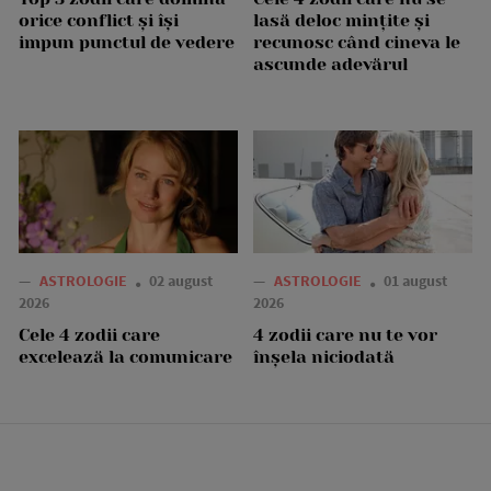
orice conflict și își
lasă deloc mințite și
impun punctul de vedere
recunosc când cineva le
ascunde adevărul
—
ASTROLOGIE
02 august
—
ASTROLOGIE
01 august
2026
2026
Cele 4 zodii care
4 zodii care nu te vor
excelează la comunicare
înșela niciodată