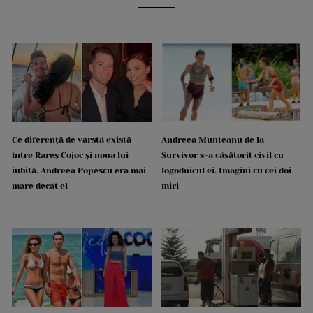
Ce diferență de vârstă există
Andreea Munteanu de la
între Rareș Cojoc și noua lui
Survivor s-a căsătorit civil cu
iubită. Andreea Popescu era mai
logodnicul ei. Imagini cu cei doi
mare decât el
miri