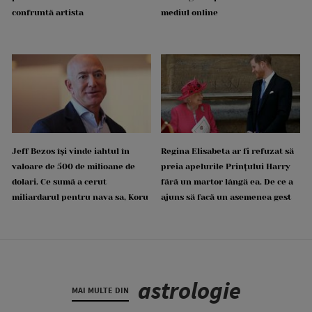
confruntă artista
mediul online
Jeff Bezos își vinde iahtul în
Regina Elisabeta ar fi refuzat să
valoare de 500 de milioane de
preia apelurile Prințului Harry
dolari. Ce sumă a cerut
fără un martor lângă ea. De ce a
miliardarul pentru nava sa, Koru
ajuns să facă un asemenea gest
astrologie
MAI MULTE DIN