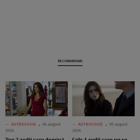
RECOMANDARI
—
ASTROLOGIE
06 august
—
ASTROLOGIE
05 august
2026
2026
Top 3 zodii care domină
Cele 4 zodii care nu se