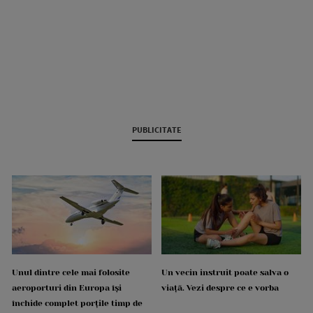
PUBLICITATE
Unul dintre cele mai folosite
Un vecin instruit poate salva o
aeroporturi din Europa își
viață. Vezi despre ce e vorba
închide complet porțile timp de