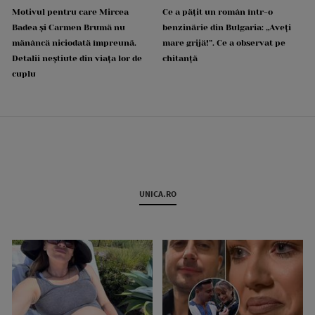
Motivul pentru care Mircea
Ce a pățit un român într-o
Badea și Carmen Brumă nu
benzinărie din Bulgaria: „Aveți
mănâncă niciodată împreună.
mare grijă!”. Ce a observat pe
Detalii neștiute din viața lor de
chitanță
cuplu
UNICA.RO