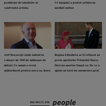
probleme de sănătate se
Ce imagini a postat artista în
confruntă artista
mediul online
Jeff Bezos își vinde iahtul în
Regina Elisabeta ar fi refuzat să
valoare de 500 de milioane de
preia apelurile Prințului Harry
dolari. Ce sumă a cerut
fără un martor lângă ea. De ce a
miliardarul pentru nava sa, Koru
ajuns să facă un asemenea gest
people
MAI MULTE DIN