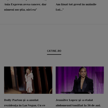
Asia Express avea cancer, dar
Am lăsat tot greul în mâinile
nimeni nu știa, nici ea”
Lui...”
CATINE.RO
Dolly Parton și-a anulat
Jennifer Lopez și-a etalat
rezidența în Las Vegas. Cu ce
abdomenul tonifiat la 56 de ani.