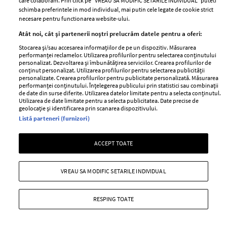
Politica de
care colaboram. Prin click pe “VREAU SA MODIFIC SETARILE INDIVIDUAL” puteti
schimba preferintele in mod individual, mai putin cele legate de cookie strict
Despre ELLE
confidențialitate
necesare pentru functionarea website-ului.
Romania
Politica de cookies
Atât noi, cât și partenerii noștri prelucrăm datele pentru a oferi:
Contact
Publicitate
Stocarea și/sau accesarea informațiilor de pe un dispozitiv. Măsurarea
Abonamente
performanței reclamelor. Utilizarea profilurilor pentru selectarea conținutului
personalizat. Dezvoltarea și îmbunătățirea serviciilor. Crearea profilurilor de
conținut personalizat. Utilizarea profilurilor pentru selectarea publicității
personalizate. Crearea profilurilor pentru publicitate personalizată. Măsurarea
performanței conținutului. Înțelegerea publicului prin statistici sau combinații
Stiri
Libertatea pentru
de date din surse diferite. Utilizarea datelor limitate pentru a selecta conținutul.
femei
Utilizarea de date limitate pentru a selecta publicitatea. Date precise de
GSP
geolocație și identificarea prin scanarea dispozitivului.
Viva
Unica
Listă parteneri (furnizori)
Avantaje
Baby
ACCEPT TOATE
Retete practice
Retete
VREAU SA MODIFIC SETARILE INDIVIDUAL
Pariază responsabil! Decizia ONJN nr. 821/25.09.2025.
Jocurile de noroc sunt interzise minorilor.
RESPING TOATE
Copyright © 2026 Ringier Romania SRL