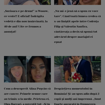
„Surioara e pe drum!” :o Wooow,
„Nu mi-e jenă să o spun cu voce
ce veste!! E oficial! Îndrăgita
tare”. Când toată lumea credea că
vedetă e din nou însărcinată, la
s-au liniștit apele între Codruța
40 de ani! Uite ce frumos a
Filip și Valentin Sanfira,
anunțat!
cântăreața a decis să spună tot
adevărul despre mariajul ei
eșuat
Cum a descoperit Alina Pușcău că
Despărțirea momentului în
are cancer. Primele semne care
România! Și-au spus adio după 2
au trimis-o la medic. Prietena ei,
copii și mulți ani împreună. „Sunt
Olga Barcari, a povestit tot: „Și în
foarte ancorată în Dumnezeu.