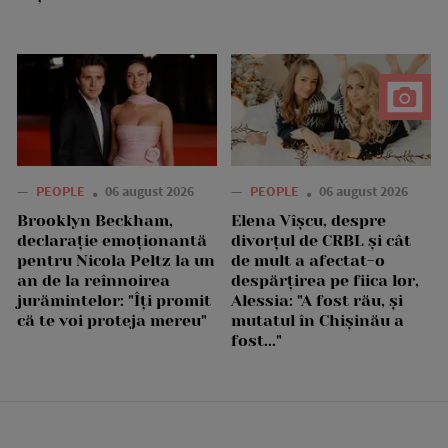
—
PEOPLE
06 august 2026
—
PEOPLE
06 august 2026
Brooklyn Beckham,
Elena Vîșcu, despre
declarație emoționantă
divorțul de CRBL și cât
pentru Nicola Peltz la un
de mult a afectat-o
an de la reînnoirea
despărțirea pe fiica lor,
jurămintelor: "Îți promit
Alessia: "A fost rău, și
că te voi proteja mereu"
mutatul în Chișinău a
fost..."