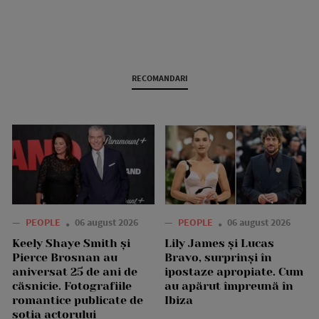
RECOMANDARI
—
PEOPLE
06 august 2026
—
PEOPLE
06 august 2026
Keely Shaye Smith și
Lily James și Lucas
Pierce Brosnan au
Bravo, surprinși în
aniversat 25 de ani de
ipostaze apropiate. Cum
căsnicie. Fotografiile
au apărut împreună în
romantice publicate de
Ibiza
soția actorului