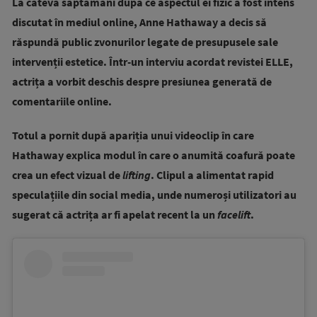
La câteva săptămâni după ce aspectul ei fizic a fost intens
discutat în mediul online, Anne Hathaway a decis să
răspundă public zvonurilor legate de presupusele sale
intervenții estetice. Într-un interviu acordat revistei ELLE,
actrița a vorbit deschis despre presiunea generată de
comentariile online.
Totul a pornit după apariția unui videoclip în care
Hathaway explica modul în care o anumită coafură poate
crea un efect vizual de
lifting
. Clipul a alimentat rapid
speculațiile din social media, unde numeroși utilizatori au
sugerat că actrița ar fi apelat recent la un
facelift
.