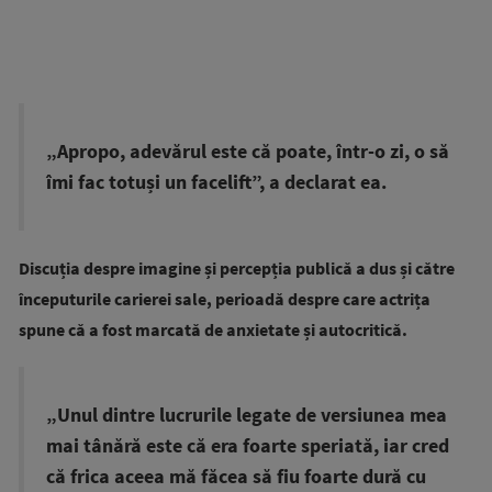
„Apropo, adevărul este că poate, într-o zi, o să
îmi fac totuși un facelift”, a declarat ea.
Discuția despre imagine și percepția publică a dus și către
începuturile carierei sale, perioadă despre care actrița
spune că a fost marcată de anxietate și autocritică.
„Unul dintre lucrurile legate de versiunea mea
mai tânără este că era foarte speriată, iar cred
că frica aceea mă făcea să fiu foarte dură cu