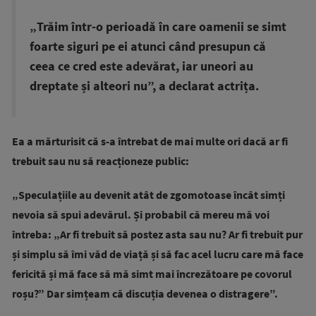
„Trăim într-o perioadă în care oamenii se simt
foarte siguri pe ei atunci când presupun că
ceea ce cred este adevărat, iar uneori au
dreptate și alteori nu”, a declarat actrița.
Ea a mărturisit că s-a întrebat de mai multe ori dacă ar fi
trebuit sau nu să reacționeze public:
„Speculațiile au devenit atât de zgomotoase încât simți
nevoia să spui adevărul. Și probabil că mereu mă voi
întreba: „Ar fi trebuit să postez asta sau nu? Ar fi trebuit pur
și simplu să îmi văd de viață și să fac acel lucru care mă face
fericită și mă face să mă simt mai încrezătoare pe covorul
roșu?” Dar simțeam că discuția devenea o distragere”.