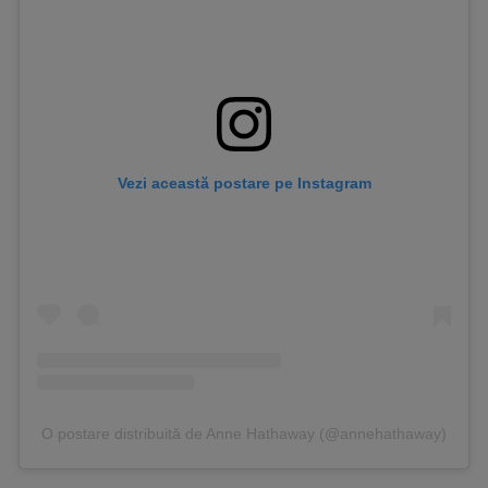
Vezi această postare pe Instagram
O postare distribuită de Anne Hathaway (@annehathaway)