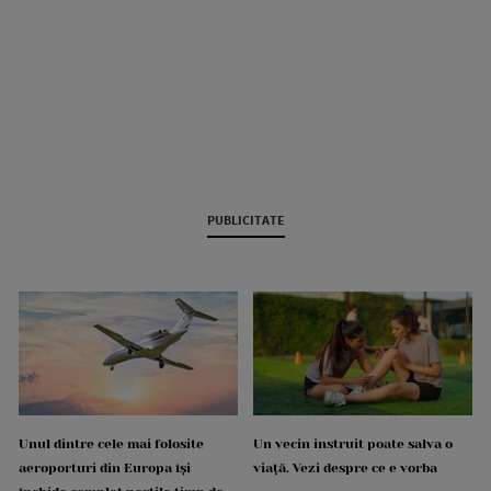
PUBLICITATE
Unul dintre cele mai folosite
Un vecin instruit poate salva o
aeroporturi din Europa își
viață. Vezi despre ce e vorba