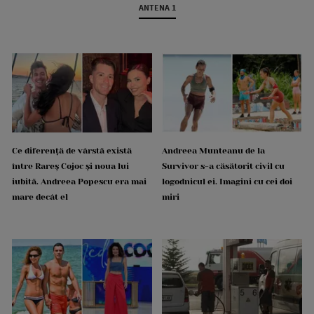
ANTENA 1
Ce diferență de vârstă există
Andreea Munteanu de la
între Rareș Cojoc și noua lui
Survivor s-a căsătorit civil cu
iubită. Andreea Popescu era mai
logodnicul ei. Imagini cu cei doi
mare decât el
miri