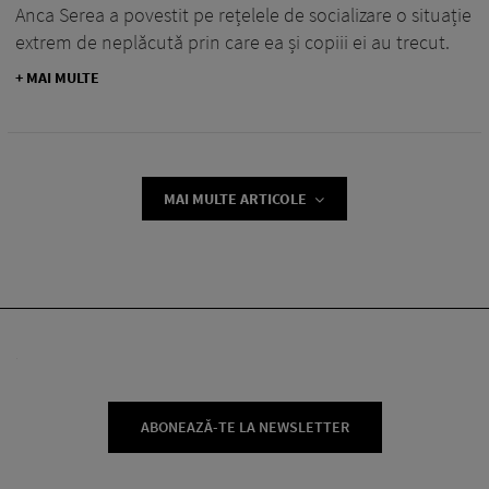
Anca Serea a povestit pe rețelele de socializare o situație
extrem de neplăcută prin care ea și copiii ei au trecut.
+ MAI MULTE
MAI MULTE ARTICOLE
ABONEAZĂ-TE LA NEWSLETTER