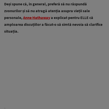
Deși spune că, în general, preferă să nu răspundă
zvonurilor și să nu atragă atenția asupra vieții sale
personale,
Anne Hathaway
a explicat pentru ELLE că
amploarea discuțiilor a făcut-o să simtă nevoia să clarifice
situația.