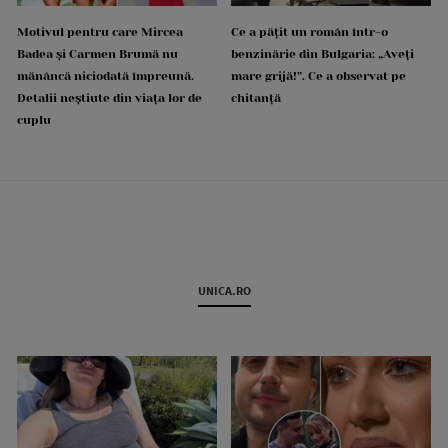
Motivul pentru care Mircea
Ce a pățit un român într-o
Badea și Carmen Brumă nu
benzinărie din Bulgaria: „Aveți
mănâncă niciodată împreună.
mare grijă!”. Ce a observat pe
Detalii neștiute din viața lor de
chitanță
cuplu
UNICA.RO