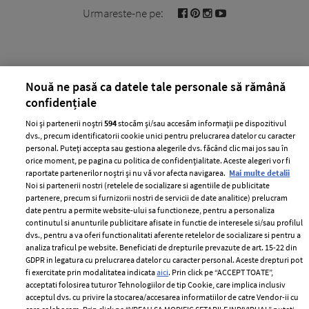
Urmareste-ne pe:
Nouă ne pasă ca datele tale personale să rămână
Cele mai citite
confidențiale
BEAUTY
BEAUTY TIPS
BE
Noi și partenerii noștri
594
stocăm și/sau accesăm informații pe dispozitivul
țe
7 uleiuri care stimulează creșterea rapidă a
Ce
dvs., precum identificatorii cookie unici pentru prelucrarea datelor cu caracter
personal. Puteți accepta sau gestiona alegerile dvs. făcând clic mai jos sau în
părului
de
orice moment, pe pagina cu politica de confidențialitate. Aceste alegeri vor fi
raportate partenerilor noștri și nu vă vor afecta navigarea.
Mai multe detalii
Noi si partenerii nostri (retelele de socializare si agentiile de publicitate
partenere, precum si furnizorii nostri de servicii de date analitice) prelucram
date pentru a permite website-ului sa functioneze, pentru a personaliza
continutul si anunturile publicitare afisate in functie de interesele si/sau profilul
dvs., pentru a va oferi functionalitati aferente retelelor de socializare si pentru a
analiza traficul pe website. Beneficiati de drepturile prevazute de art. 15-22 din
GDPR in legatura cu prelucrarea datelor cu caracter personal. Aceste drepturi pot
fi exercitate prin modalitatea indicata
aici
. Prin click pe “ACCEPT TOATE”,
acceptati folosirea tuturor Tehnologiilor de tip Cookie, care implica inclusiv
ELLE Style Awards
Termeni si conditii
acceptul dvs. cu privire la stocarea/accesarea informatiilor de catre Vendor-ii cu
2024