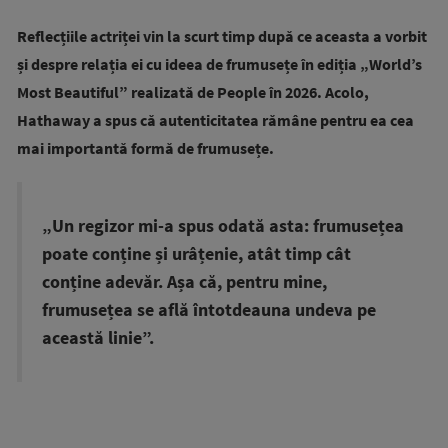
Reflecțiile actriței vin la scurt timp după ce aceasta a vorbit
și despre relația ei cu ideea de frumusețe în ediția „World’s
Most Beautiful” realizată de People în 2026. Acolo,
Hathaway a spus că autenticitatea rămâne pentru ea cea
mai importantă formă de frumusețe.
„Un regizor mi-a spus odată asta: frumusețea
poate conține și urâțenie, atât timp cât
conține adevăr. Așa că, pentru mine,
frumusețea se află întotdeauna undeva pe
această linie”.