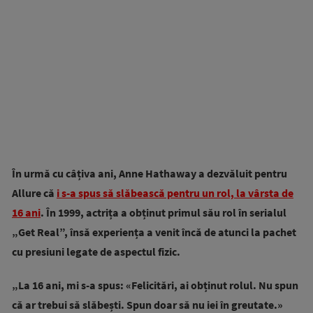
În urmă cu câțiva ani, Anne Hathaway a dezvăluit pentru
Allure că
i s-a spus să slăbească pentru un rol, la vârsta de
16 ani
. În 1999, actrița a obținut primul său rol în serialul
„Get Real”, însă experiența a venit încă de atunci la pachet
cu presiuni legate de aspectul fizic.
„La 16 ani, mi s-a spus: «Felicitări, ai obținut rolul. Nu spun
că ar trebui să slăbești. Spun doar să nu iei în greutate.»