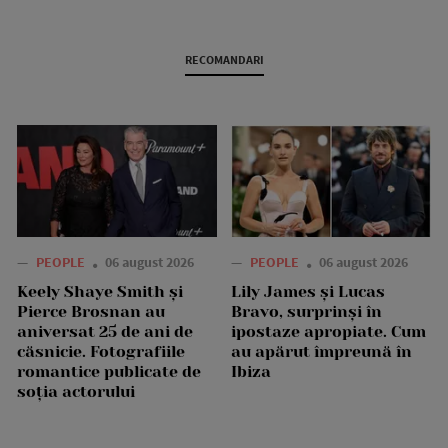
RECOMANDARI
—
PEOPLE
06 august 2026
—
PEOPLE
06 august 2026
Keely Shaye Smith și
Lily James și Lucas
Pierce Brosnan au
Bravo, surprinși în
aniversat 25 de ani de
ipostaze apropiate. Cum
căsnicie. Fotografiile
au apărut împreună în
romantice publicate de
Ibiza
soția actorului