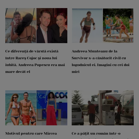
Ce diferență de vârstă există
Andreea Munteanu de la
între Rareș Cojoc și noua lui
Survivor s-a căsătorit civil cu
iubită. Andreea Popescu era mai
logodnicul ei. Imagini cu cei doi
mare decât el
miri
Motivul pentru care Mircea
Ce a pățit un român într-o