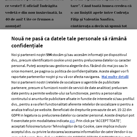
ce veste!! E oficial! Îndrăgita
tare”. Când toată lumea credea că
vedetă e din nou însărcinată, la
s-au liniștit apele între Codruța
40 de ani! Uite ce frumos a
Filip și Valentin Sanfira,
anunțat!
cântăreața a decis să spună tot
adevărul despre mariajul ei
Nouă ne pasă ca datele tale personale să rămână
eșuat
confidențiale
Noi și partenerii noștri
594
stocăm și/sau accesăm informații pe dispozitivul
dvs., precum identificatorii cookie unici pentru prelucrarea datelor cu caracter
personal. Puteți accepta sau gestiona alegerile dvs. făcând clic mai jos sau în
orice moment, pe pagina cu politica de confidențialitate. Aceste alegeri vor fi
raportate partenerilor noștri și nu vă vor afecta navigarea.
Mai multe detalii
Noi si partenerii nostri (retelele de socializare si agentiile de publicitate
partenere, precum si furnizorii nostri de servicii de date analitice) prelucram
date pentru a permite website-ului sa functioneze, pentru a personaliza
continutul si anunturile publicitare afisate in functie de interesele si/sau profilul
Cum a descoperit Alina Pușcău că
Despărțirea momentului în
dvs., pentru a va oferi functionalitati aferente retelelor de socializare si pentru a
are cancer. Primele semne care
România! Și-au spus adio după 2
analiza traficul pe website. Beneficiati de drepturile prevazute de art. 15-22 din
au trimis-o la medic. Prietena ei,
copii și mulți ani împreună. „Sunt
GDPR in legatura cu prelucrarea datelor cu caracter personal. Aceste drepturi pot
Olga Barcari, a povestit tot: „Și în
foarte ancorată în Dumnezeu.
fi exercitate prin modalitatea indicata
aici
. Prin click pe “ACCEPT TOATE”,
acceptati folosirea tuturor Tehnologiilor de tip Cookie, care implica inclusiv
Asia Express avea cancer, dar
Am lăsat tot greul în mâinile
acceptul dvs. cu privire la stocarea/accesarea informatiilor de catre Vendor-ii cu
nimeni nu știa, nici ea”
Lui...”