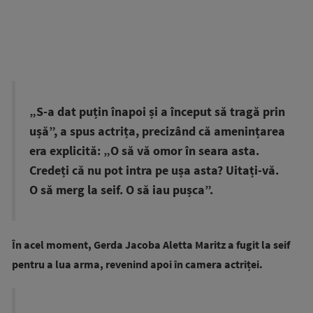
„S-a dat puțin înapoi și a început să tragă prin
ușă”, a spus actrița, precizând că amenințarea
era explicită: „O să vă omor în seara asta.
Credeți că nu pot intra pe ușa asta? Uitați-vă.
O să merg la seif. O să iau pușca”.
În acel moment, Gerda Jacoba Aletta Maritz a fugit la seif
pentru a lua arma, revenind apoi în camera actriței.