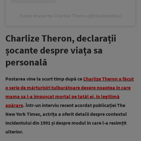
A post shared by Charlize Theron (@charlizeafrica)
Charlize Theron, declarații
șocante despre viața sa
personală
Postarea vine la scurt timp după ce
Charlize Theron a făcut
o serie de mărturisiri tulburătoare despre noaptea în care
mama sa l-a împușcat mortal pe tatăl ei, în legitimă
apărare
. Într-un interviu recent acordat publicației The
New York Times, actrița a oferit detalii despre contextul
incidentului din 1991 și despre modul în care l-a resimțit
ulterior.