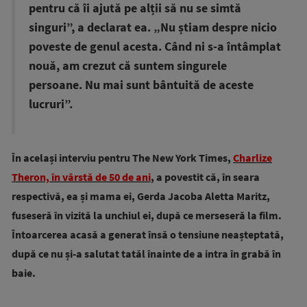
pentru că îi ajută pe alții să nu se simtă
singuri”, a declarat ea. „Nu știam despre nicio
poveste de genul acesta. Când ni s-a întâmplat
nouă, am crezut că suntem singurele
persoane. Nu mai sunt bântuită de aceste
lucruri”.
În același interviu pentru The New York Times,
Charlize
Theron, în vârstă de 50 de ani
, a povestit că, în seara
respectivă, ea și mama ei, Gerda Jacoba Aletta Maritz,
fuseseră în vizită la unchiul ei, după ce merseseră la film.
Întoarcerea acasă a generat însă o tensiune neașteptată,
după ce nu și-a salutat tatăl înainte de a intra în grabă în
baie.