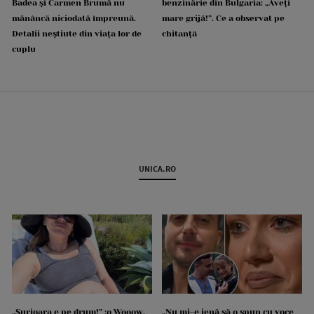
Badea și Carmen Brumă nu
benzinărie din Bulgaria: „Aveți
mănâncă niciodată împreună.
mare grijă!”. Ce a observat pe
Detalii neștiute din viața lor de
chitanță
cuplu
UNICA.RO
„Surioara e pe drum!” :o Wooow,
„Nu mi-e jenă să o spun cu voce