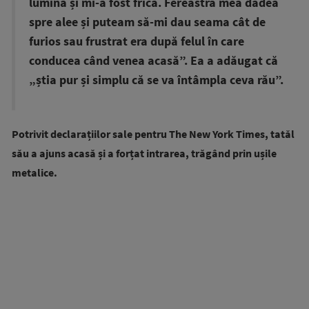
lumina și mi-a fost frică. Fereastra mea dădea
spre alee și puteam să-mi dau seama cât de
furios sau frustrat era după felul în care
conducea când venea acasă”. Ea a adăugat că
„știa pur și simplu că se va întâmpla ceva rău”.
Potrivit declarațiilor sale pentru The New York Times, tatăl
său a ajuns acasă și a forțat intrarea, trăgând prin ușile
metalice.