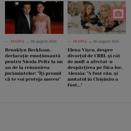
—
PEOPLE
06 august 2026
—
PEOPLE
06 august 2026
Brooklyn Beckham,
Elena Vîșcu, despre
declarație emoționantă
divorțul de CRBL și cât
pentru Nicola Peltz la un
de mult a afectat-o
an de la reînnoirea
despărțirea pe fiica lor,
jurămintelor: "Îți promit
Alessia: "A fost rău, și
că te voi proteja mereu"
mutatul în Chișinău a
fost..."