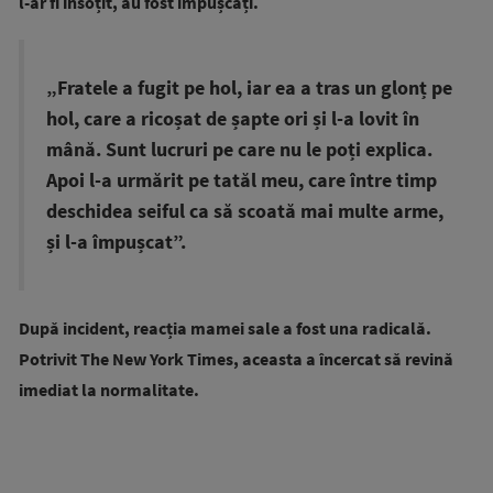
l-ar fi însoțit, au fost împușcați.
„Fratele a fugit pe hol, iar ea a tras un glonț pe
hol, care a ricoșat de șapte ori și l-a lovit în
mână. Sunt lucruri pe care nu le poți explica.
Apoi l-a urmărit pe tatăl meu, care între timp
deschidea seiful ca să scoată mai multe arme,
și l-a împușcat”.
După incident, reacția mamei sale a fost una radicală.
Potrivit The New York Times, aceasta a încercat să revină
imediat la normalitate.