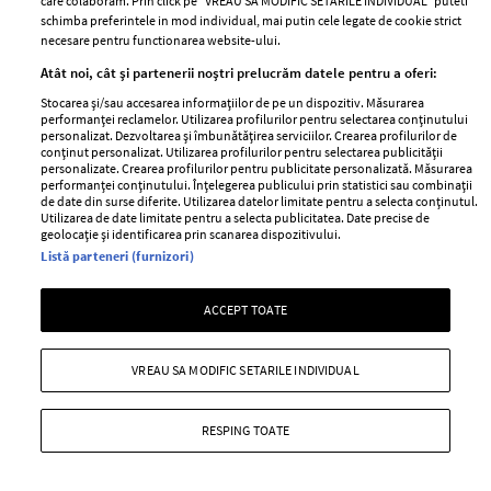
care colaboram. Prin click pe “VREAU SA MODIFIC SETARILE INDIVIDUAL” puteti
schimba preferintele in mod individual, mai putin cele legate de cookie strict
necesare pentru functionarea website-ului.
Atât noi, cât și partenerii noștri prelucrăm datele pentru a oferi:
Stocarea și/sau accesarea informațiilor de pe un dispozitiv. Măsurarea
performanței reclamelor. Utilizarea profilurilor pentru selectarea conținutului
personalizat. Dezvoltarea și îmbunătățirea serviciilor. Crearea profilurilor de
conținut personalizat. Utilizarea profilurilor pentru selectarea publicității
personalizate. Crearea profilurilor pentru publicitate personalizată. Măsurarea
CATINE.RO
performanței conținutului. Înțelegerea publicului prin statistici sau combinații
de date din surse diferite. Utilizarea datelor limitate pentru a selecta conținutul.
Utilizarea de date limitate pentru a selecta publicitatea. Date precise de
geolocație și identificarea prin scanarea dispozitivului.
Listă parteneri (furnizori)
ACCEPT TOATE
VREAU SA MODIFIC SETARILE INDIVIDUAL
Dolly Parton și-a anulat
Jennifer Lopez și-a etalat
rezidența în Las Vegas. Cu ce
abdomenul tonifiat la 56 de ani.
RESPING TOATE
probleme de sănătate se
Ce imagini a postat artista în
confruntă artista
mediul online