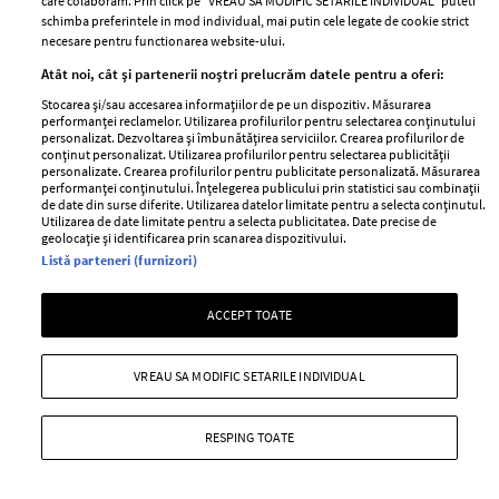
care colaboram. Prin click pe “VREAU SA MODIFIC SETARILE INDIVIDUAL” puteti
schimba preferintele in mod individual, mai putin cele legate de cookie strict
necesare pentru functionarea website-ului.
Atât noi, cât și partenerii noștri prelucrăm datele pentru a oferi:
Stocarea și/sau accesarea informațiilor de pe un dispozitiv. Măsurarea
performanței reclamelor. Utilizarea profilurilor pentru selectarea conținutului
personalizat. Dezvoltarea și îmbunătățirea serviciilor. Crearea profilurilor de
conținut personalizat. Utilizarea profilurilor pentru selectarea publicității
personalizate. Crearea profilurilor pentru publicitate personalizată. Măsurarea
performanței conținutului. Înțelegerea publicului prin statistici sau combinații
de date din surse diferite. Utilizarea datelor limitate pentru a selecta conținutul.
Utilizarea de date limitate pentru a selecta publicitatea. Date precise de
geolocație și identificarea prin scanarea dispozitivului.
Listă parteneri (furnizori)
10 lucruri pe care le au în comun dietele
ACCEPT TOATE
care chiar dau rezultate
—
HEALTH & DIET
22 iulie 2026
VREAU SA MODIFIC SETARILE INDIVIDUAL
Atunci când vine vorba despre diete, există foarte multe
idei conflictuale în ceea ce privește alegerile produselor
RESPING TOATE
ori care este cea mai bună soluție de a pierde în
greutate.