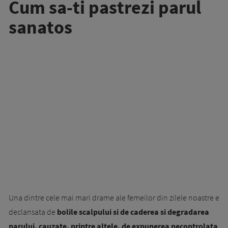
Cum sa-ti pastrezi parul
sanatos
Una dintre cele mai mari drame ale femeilor din zilele noastre e
declansata de
bolile scal­pului si de caderea si degradarea
parului, cau­zate, printre altele, de expunerea necontrolata