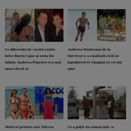
Ce diferență de vârstă există
Andreea Munteanu de la
între Rareș Cojoc și noua lui
Survivor s-a căsătorit civil cu
iubită. Andreea Popescu era mai
logodnicul ei. Imagini cu cei doi
mare decât el
miri
Motivul pentru care Mircea
Ce a pățit un român într-o