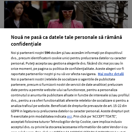
Nouă ne pasă ca datele tale personale să rămână
confidențiale
Noi și partenerii noștri
594
stocăm și/sau accesăm informații pe dispozitivul
dvs., precum identificatorii cookie unici pentru prelucrarea datelor cu caracter
Cum să te obișnuiești să adormi cât
personal. Puteți accepta sau gestiona alegerile dvs. făcând clic mai jos sau în
orice moment, pe pagina cu politica de confidențialitate. Aceste alegeri vor fi
mai repede
raportate partenerilor noștri și nu vă vor afecta navigarea.
Mai multe detalii
Noi si partenerii nostri (retelele de socializare si agentiile de publicitate
partenere, precum si furnizorii nostri de servicii de date analitice) prelucram
—
HEALTH & DIET
22 iulie 2026
date pentru a permite website-ului sa functioneze, pentru a personaliza
continutul si anunturile publicitare afisate in functie de interesele si/sau profilul
Organismul nostru are nevoie de un somn odihnitor
dvs., pentru a va oferi functionalitati aferente retelelor de socializare si pentru a
pentru a funcționa așa cum trebuie, însă de câte ori
analiza traficul pe website. Beneficiati de drepturile prevazute de art. 15-22 din
GDPR in legatura cu prelucrarea datelor cu caracter personal. Aceste drepturi pot
reușești să adormi atunci când îți propui?
fi exercitate prin modalitatea indicata
aici
. Prin click pe “ACCEPT TOATE”,
acceptati folosirea tuturor Tehnologiilor de tip Cookie, care implica inclusiv
+ MAI MULTE
acceptul dvs. cu privire la stocarea/accesarea informatiilor de catre Vendor-ii cu