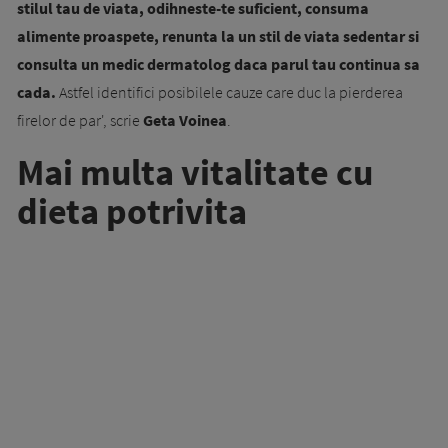
stilul tau de viata, odihneste-te suficient, con­suma
alimente proas­pete, renunta la un stil de viata sedentar si
consulta un medic der­ma­to­log daca parul tau continua sa
cada.
Astfel i­den­­tifici posibilele cauze care duc la pier­de­rea
firelor de par', scrie
Geta Voinea
.
Mai multa vitalitate cu
dieta potrivita