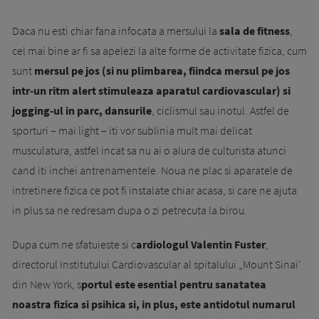
Daca nu esti chiar fana infocata a mersului la
sala de fitness
,
cel mai bine ar fi sa apelezi la alte forme de activitate fizica, cum
sunt
mersul pe jos (si nu plimbarea, fiindca mersul pe jos
intr-un ritm alert stimuleaza aparatul cardiovascular) si
jogging-ul in parc, dansurile
, ciclismul sau inotul. Astfel de
sporturi – mai light – iti vor sublinia mult mai delicat
musculatura, astfel incat sa nu ai o alura de culturista atunci
cand iti inchei antrenamentele. Noua ne plac si aparatele de
intretinere fizica ce pot fi instalate chiar acasa, si care ne ajuta
in plus sa ne redresam dupa o zi petrecuta la birou.
Dupa cum ne sfa­tuieste si c
ardiologul Valentin Fuster
,
directorul Institutului Cardiovas­cu­lar al spitalului „Mount Sinai'
din New York, s
portul este esential pentru sanatatea
noastra fizica si psihica si, in plus, este antidotul numarul