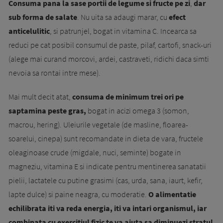
Consuma pana la sase portii de legume si fructe pe zi
,
dar
sub forma de salate
. Nu uita sa adaugi marar, cu
efect
anticelulitic
, si patrunjel, bogat in vitamina C. Incearca sa
reduci pe cat posibil consumul de paste, pilaf, cartofi, snack-uri
(alege mai curand morcovi, ardei, castraveti, ridichi daca simti
nevoia sa rontai intre mese).
Mai mult decit atat,
consuma de minimum trei ori pe
saptamina peste gras,
bogat in acizi omega 3 (somon,
macrou, hering). Uleiurile vegetale (de masline, floarea-
soarelui, cinepa) sunt recomandate in dieta de vara, fructele
oleaginoase crude (mig­dale, nuci, seminte) bogate in
magneziu, vita­mina E si indicate pentru mentinerea sanatatii
pielii, lactatele cu putine grasimi (cas, urda, sana, iaurt, kefir,
lapte dulce) si paine neagra, cu moderatie.
O alimentatie
echilibrata iti va reda energia, iti va intari organismul, iar
combinata cu exercitiul fizic te va ajuta sa diminuezi stratul