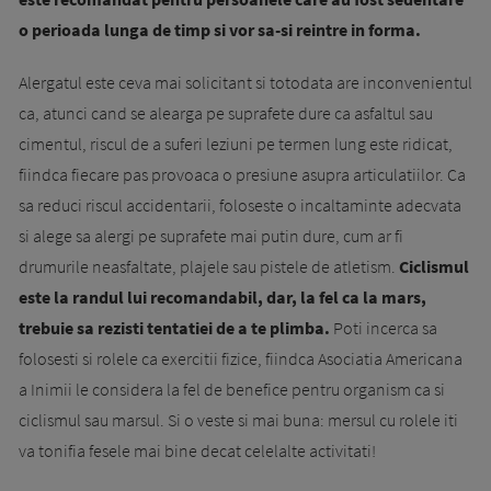
o perioada lunga de timp si vor sa-si reintre in forma.
Alergatul este ceva mai solicitant si totodata are inconvenientul
ca, atunci cand se alearga pe suprafete dure ca asfaltul sau
cimentul, riscul de a suferi leziuni pe termen lung este ridicat,
fiindca fiecare pas provoaca o presiune asupra articulatiilor. Ca
sa reduci ris­cul accidentarii, foloseste o incal­tamin­te adecvata
si alege sa alergi pe supra­fe­te mai putin dure, cum ar fi
drumurile neasfal­tate, plajele sau pistele de atletism.
Ciclismul
este la randul lui recomandabil, dar, la fel ca la mars,
trebuie sa rezisti tentatiei de a te plimba.
Poti incerca sa
folosesti si rolele ca exercitii fizice, fiindca Asociatia Americana
a Inimii le consi­dera la fel de benefice pentru organism ca si
ciclismul sau marsul. Si o veste si mai buna: mersul cu rolele iti
va tonifia fesele mai bine decat celelalte activitati!