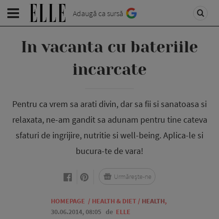
Adaugă ca sursă
In vacanta cu bateriile
incarcate
Pentru ca vrem sa arati divin, dar sa fii si sanatoasa si
relaxata, ne-am gandit sa adunam pentru tine cateva
sfaturi de ingrijire, nutritie si well-being. Aplica-le si
bucura-te de vara!
Urmărește-ne
HOMEPAGE
/
HEALTH & DIET
/
HEALTH
,
30.06.2014, 08:05
de
ELLE