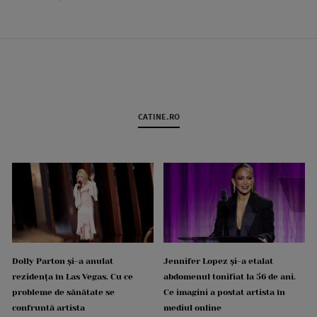
CATINE.RO
Dolly Parton și-a anulat
Jennifer Lopez și-a etalat
rezidența în Las Vegas. Cu ce
abdomenul tonifiat la 56 de ani.
probleme de sănătate se
Ce imagini a postat artista în
confruntă artista
mediul online