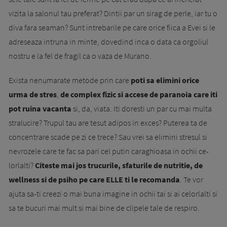
vizita la salonul tau preferat? Dintii par un sirag de perle, iar tu o
diva fara sea­man? Sunt intrebarile pe care orice fiica a Evei si le
adreseaza intruna in minte, dovedind in­ca o data ca orgoliul
nostru e la fel de fragil ca o vaza de Murano.
Exista nenumarate metode prin care
poti sa elimini orice
urma de stres
,
de complex fizic si accese de paranoia care iti
pot ruina va­can­ta
si, da, viata. Iti doresti un par cu mai multa
stra­lucire? Trupul tau are tesut adipos in exces? Pu­terea ta de
concentrare scade pe zi ce tre­ce? Sau vrei sa elimini stresul si
nevrozele care te fac sa pari cel putin cara­ghioasa in ochii ce­
lorlalti?
Citeste mai jos trucu­rile, sfaturile de nu­tri­tie, de
wellness si de psiho pe care ELLE ti le re­­comanda
. Te vor
ajuta sa-ti creezi o mai bu­na imagine in ochii tai si ai celorlalti si
sa te bu­cu­ri mai mult si mai bine de clipele tale de respiro.