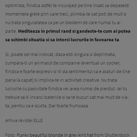
optimista, fiindca astfel te incurajezi pe tine insati sa depasesti
momentele grele prin care treci, plimba-te cat poti de mult si
nu trata singuratatea ca pe un blestem de care numai tu ai
parte.
Mediteaza in primul rand si gandeste-te cum ai putea
sa schimbi situatia si sa intorci lucrurile in favoarea ta
.
Si, poate cel mai indicat, daca esti singura si deprimata,
cumpa­ra-ti un animalut de companie (eventual un co­cker,
fiindca e foarte expresiv si iti da sentimentul ca e alaturi de tine
pana la capat) si implica-te in activi­tati creative. Nu trata
lucrurile cu pasivitate fiind­ca vei avea numai de pierdut. Iar tu
trebuie sa-ti incarci bateriile si sa te bucuri cat mai mult de via­
ta, pentru ca e scurta. Dar foarte frumoasa.
Arhiva revistei ELLE
Foto:
Funky beautiful blonde in grey knit hat
from Shutterstock