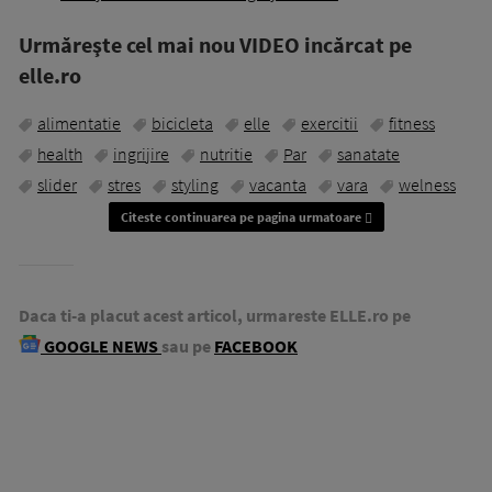
Urmăreşte cel mai nou VIDEO incărcat pe
elle.ro
alimentatie
bicicleta
elle
exercitii
fitness
health
ingrijire
nutritie
Par
sanatate
slider
stres
styling
vacanta
vara
welness
Citeste continuarea pe pagina urmatoare
Daca ti-a placut acest articol, urmareste ELLE.ro pe
GOOGLE NEWS
sau pe
FACEBOOK