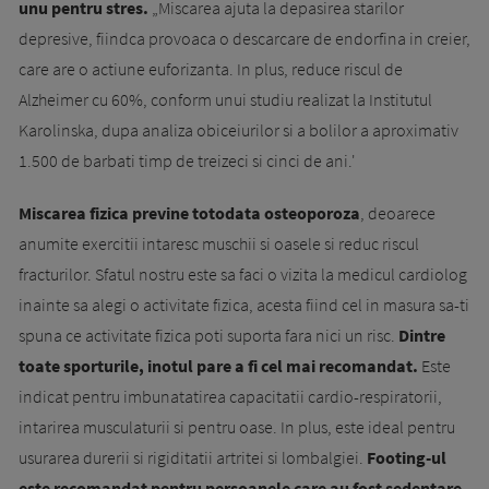
unu pentru stres.
„Miscarea ajuta la depasirea starilor
depresive, fiindca provoaca o descar­care de en­dorfina in creier,
care are o actiune eufo­rizanta. In plus, reduce riscul de
Alzheimer cu 60%, conform unui studiu realizat la Institutul
Karolinska, dupa analiza obiceiurilor si a bolilor a aproximativ
1.500 de barbati timp de treizeci si cinci de ani.'
Miscarea fizica pre­vine totodata os­te­o­poroza
, deoarece
anumite exercitii intaresc muschii si oasele si reduc riscul
fracturilor. Sfatul nostru este sa faci o vizita la medicul cardiolog
inainte sa alegi o activitate fizica, acesta fiind cel in masura sa-ti
spu­na ce activitate fizica poti suporta fara nici un risc.
Dintre
toate sportu­rile, inotul pare a fi cel mai recomandat.
Este
indicat pentru imbunata­ti­rea capacitatii cardio-respiratorii,
intarirea musculaturii si pentru oase. In plus, este ideal pentru
usurarea durerii si rigidi­tatii artritei si lombalgiei.
Footing-ul
este recomandat pentru persoanele care au fost sedentare