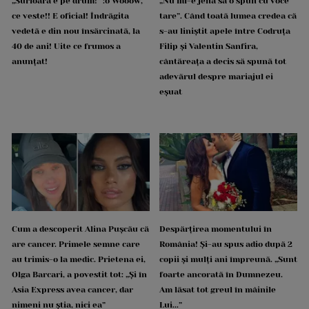
„Surioara e pe drum!” :o Wooow,
„Nu mi-e jenă să o spun cu voce
ce veste!! E oficial! Îndrăgita
tare”. Când toată lumea credea că
vedetă e din nou însărcinată, la
s-au liniștit apele între Codruța
40 de ani! Uite ce frumos a
Filip și Valentin Sanfira,
anunțat!
cântăreața a decis să spună tot
adevărul despre mariajul ei
eșuat
Cum a descoperit Alina Pușcău că
Despărțirea momentului în
are cancer. Primele semne care
România! Și-au spus adio după 2
au trimis-o la medic. Prietena ei,
copii și mulți ani împreună. „Sunt
Olga Barcari, a povestit tot: „Și în
foarte ancorată în Dumnezeu.
Asia Express avea cancer, dar
Am lăsat tot greul în mâinile
nimeni nu știa, nici ea”
Lui...”