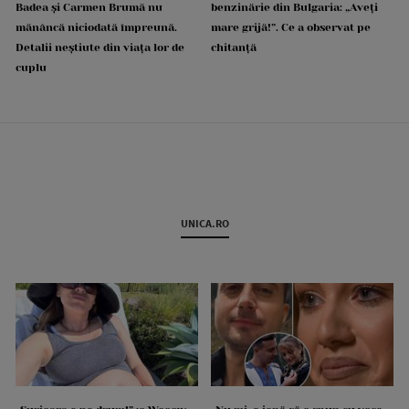
Badea și Carmen Brumă nu
benzinărie din Bulgaria: „Aveți
mănâncă niciodată împreună.
mare grijă!”. Ce a observat pe
Detalii neștiute din viața lor de
chitanță
cuplu
UNICA.RO