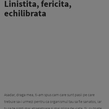
Linistita, fericita,
echilibrata
Asadar, draga mea, ti-am spus cam care sunt pasii pe care
trebuie sa-i urmezi pentru ca or­ganismul tau sa fie sanatos, iar
tu sa te simti mai atragatoare si mai plina de viata. Si, cu toate