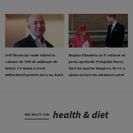
Jeff Bezos își vinde iahtul în
Regina Elisabeta ar fi refuzat să
valoare de 500 de milioane de
preia apelurile Prințului Harry
dolari. Ce sumă a cerut
fără un martor lângă ea. De ce a
miliardarul pentru nava sa, Koru
ajuns să facă un asemenea gest
health & diet
MAI MULTE DIN