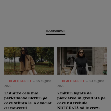
RECOMANDARI
—
HEALTH & DIET
05 august
—
HEALTH & DIET
03 august
2026
2026
17 dintre cele mai
7 mituri legate de
periculoase lucruri pe
pierderea în greutate pe
care știința le-a asociat
care nu trebuie
cu cancerul
NICIODATĂ să le crezi