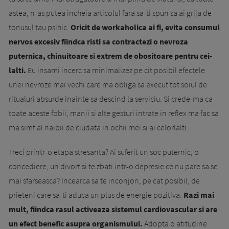
astea, n-as putea incheia articolul fara sa-ti spun sa ai grija de
tonusul tau psihic.
Oricit de workaholica ai fi, evita consumul
nervos
excesiv fiind­ca risti sa contractezi o nevroza
puternica, chi­­­nui­toare si extrem de obositoare pentru cei­
lalti.
Eu insami incerc sa minimalizez pe cit posibil efectele
unei nevroze mai vechi care ma obliga sa execut tot soiul de
ritualuri absurde inainte sa descind la serviciu. Si crede-ma ca
toate aceste fobii, manii si alte gesturi intrate in reflex ma fac sa
ma simt al naibii de ciudata in ochii mei si ai celorlalti.
Treci printr-o etapa stresanta? Ai suferit un soc puternic, o
concediere, un divort si te zbati intr-o depresie ce nu pare sa se
mai sfarseasca? Incearca sa te in­conjori, pe cat posibil, de
prieteni care sa-ti adu­ca un plus de energie pozitiva.
Razi mai
mult, fiindca rasul activeaza sistemul cardiovascular si are
un efect benefic asupra organismului.
Adopta o atitudine