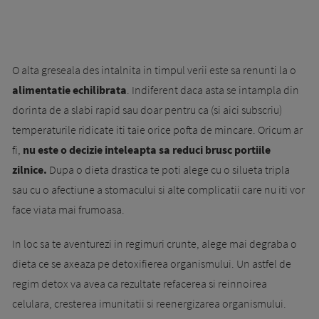
O alta greseala des intalnita in timpul verii este sa renunti la o
alimentatie echilibrata
. Indiferent daca asta se intampla din
dorinta de a slabi rapid sau doar pentru ca (si aici subscriu)
temperaturile ridicate iti taie orice pofta de mincare. Oricum ar
fi,
nu este o decizie inteleapta sa reduci brusc portiile
zilnice.
Dupa o dieta drastica te poti alege cu o silueta tripla
sau cu o afectiune a stomacului si alte complicatii care nu iti vor
face viata mai frumoasa.
In loc sa te aventurezi in regimuri crunte, alege mai de­graba o
dieta ce se axeaza pe detoxifierea organismului. Un astfel de
regim detox va avea ca rezultate refacerea si reinnoirea
celulara, cresterea imunitatii si ree­nergizarea organismului.