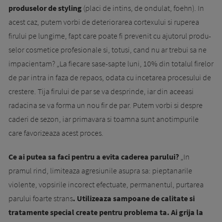
produselor de styling
(placi de intins, de ondulat, foehn). In
acest caz, putem vorbi de deteriorarea cortexului si ruperea
firului pe lungime, fapt care poate fi prevenit cu ajutorul produ­
selor cosmetice profesionale si, totusi, cand nu ar trebui sa ne
impa­cien­tam? „La fiecare sase-sapte luni, 10% din totalul firelor
de par intra in faza de repaos, odata cu ince­tarea procesului de
crestere. Tija firului de par se va desprinde, iar din aceeasi
radacina se va forma un nou fir de par. Putem vorbi si despre
caderi de sezon, iar pri­ma­vara si toamna sunt anotimpurile
care favori­zea­za acest proces.
Ce ai putea sa faci pentru a evita ca­derea pa­ru­­lui?
„In
pramul rind, limiteaza agresiunile asu­pra sa: piepta­na­rile
violente, vopsirile inco­rect e­fec­tuate, permanentul, purtarea
pa­rului foarte strans
. Utilizeaza sampoane de calitate si
tratamente special create pentru problema ta. Ai gri­ja la