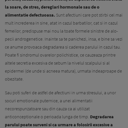
la soare, de stres, dereglari hormonale sau de o
alimentatie defectuoasa.
Sunt afectiuni care pot stirbi cel mai
mult increderea in sine, atat in cazul barbatilor, cat si in cazul
femeilor, predispuse mai nou la toate formele sinistre de alo­
pecii androgenetice. Inainte sa te panichezi, insa, e bine sa vezi
ce anume provoaca de­gradarea si caderea parului in cazul tau.
Poate fi sindromul ova­relor polichistice, ce cauzeaza printre
altele secretia excesiva de sebum la nivelul scalpului si al
epidermei (de unde si ac­neea matura), urmata indeaproape de
obezitate.
Sau poti suferi de astfel de afectiuni in urma stresului, a unor
socuri emotionale puternice, a unei alimentatii
necorespunzatoare sau din cau­­za ca ai utilizat
anticonceptionale o perioa­da lunga de timp.
Degradarea
parului poate surveni si ca urmare a folosirii excesive a