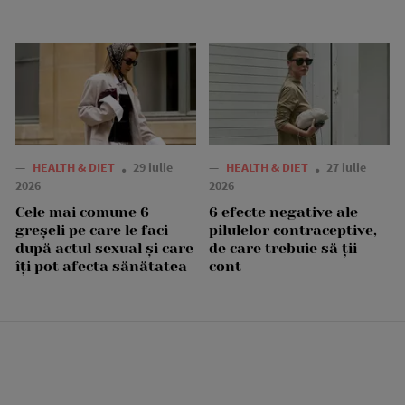
—
HEALTH & DIET
29 iulie
—
HEALTH & DIET
27 iulie
2026
2026
Cele mai comune 6
6 efecte negative ale
greșeli pe care le faci
pilulelor contraceptive,
după actul sexual și care
de care trebuie să ții
îți pot afecta sănătatea
cont