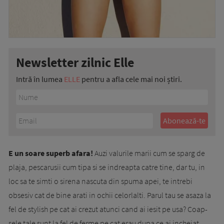
Newsletter zilnic Elle
Intră în lumea
ELLE
pentru a afla cele mai noi știri.
E un soare superb afara!
Auzi valurile marii cum se sparg de
plaja, pes­ca­rusii cum tipa si se indreapta catre tine, dar tu, in
loc sa te simti o sirena nascuta din spu­ma apei, te intrebi
obsesiv cat de bine arati in ochii celorlalti. Parul tau se asaza la
fel de stylish pe cat ai crezut atunci cand ai iesit pe usa? Coap­
sele tale sunt la fel de ferme pe cat erau du­pa ce ai incheiat