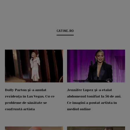
CATINE.RO
Dolly Parton și-a anulat
Jennifer Lopez și-a etalat
rezidența în Las Vegas. Cu ce
abdomenul tonifiat la 56 de ani.
probleme de sănătate se
Ce imagini a postat artista în
confruntă artista
mediul online