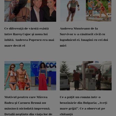
Ce diferență de vârstă există
Andreea Munteanu de la
între Rareș Cojoc și noua lui
Survivor s-a căsătorit civil cu
iubită. Andreea Popescu era mai
logodnicul ei. Imagini cu cei doi
mare decât el
miri
Motivul pentru care Mircea
Ce a pățit un român într-o
Badea și Carmen Brumă nu
benzinărie din Bulgaria: „Aveți
mănâncă niciodată împreună.
mare grijă!”. Ce a observat pe
Detalii neștiute din viața lor de
chitanță