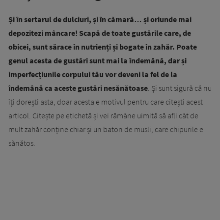
Și în sertarul de dulciuri, și în cămară… și oriunde mai
depozitezi mâncare! Scapă de toate gustările care, de
obicei, sunt sărace în nutrienți și bogate în zahăr. Poate
genul acesta de gustări sunt mai la îndemână, dar și
imperfecțiunile corpului tău vor deveni la fel de la
îndemână ca aceste gustări nesănătoase
. Și sunt sigură că nu
îți dorești asta, doar acesta e motivul pentru care citești acest
articol. Citește pe etichetă și vei rămâne uimită să afli cât de
mult zahăr conține chiar și un baton de musli, care chipurile e
sănătos.