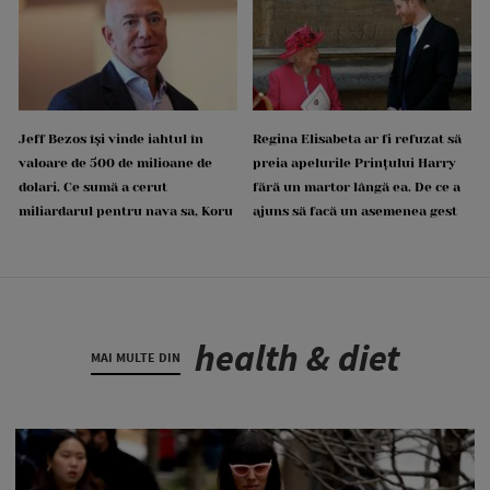
Jeff Bezos își vinde iahtul în
Regina Elisabeta ar fi refuzat să
valoare de 500 de milioane de
preia apelurile Prințului Harry
dolari. Ce sumă a cerut
fără un martor lângă ea. De ce a
miliardarul pentru nava sa, Koru
ajuns să facă un asemenea gest
health & diet
MAI MULTE DIN