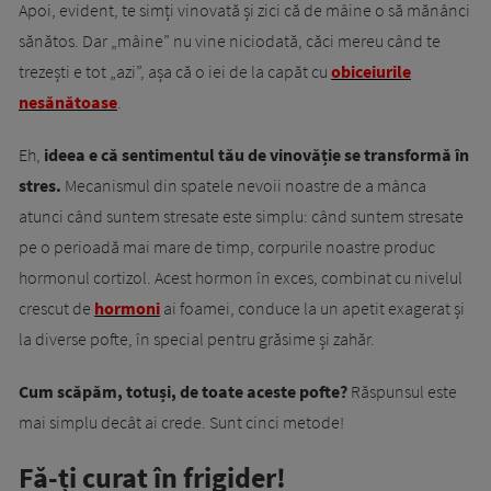
Apoi, evident, te simți vinovată și zici că de mâine o să mănânci
sănătos. Dar „mâine” nu vine niciodată, căci mereu când te
trezești e tot „azi”, așa că o iei de la capăt cu
obiceiurile
nesănătoase
.
Eh,
ideea e că sentimentul tău de vinovăție se transformă în
stres.
Mecanismul din spatele nevoii noastre de a mânca
atunci când suntem stresate este simplu: când suntem stresate
pe o perioadă mai mare de timp, corpurile noastre produc
hormonul cortizol. Acest hormon în exces, combinat cu nivelul
crescut de
hormoni
ai foamei, conduce la un apetit exagerat și
la diverse pofte, în special pentru grăsime și zahăr.
Cum scăpăm, totuși, de toate aceste pofte?
Răspunsul este
mai simplu decât ai crede. Sunt cinci metode!
Fă-ți curat în frigider!