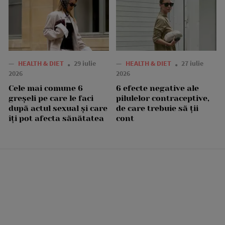
—
HEALTH & DIET
29 iulie
—
HEALTH & DIET
27 iulie
2026
2026
Cele mai comune 6
6 efecte negative ale
greșeli pe care le faci
pilulelor contraceptive,
după actul sexual și care
de care trebuie să ții
îți pot afecta sănătatea
cont