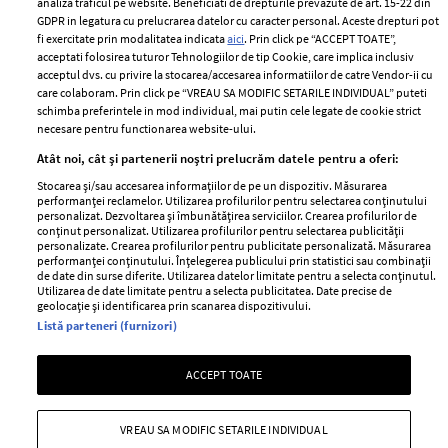
analiza traficul pe website. Beneficiati de drepturile prevazute de art. 15-22 din
Romania
GDPR in legatura cu prelucrarea datelor cu caracter personal. Aceste drepturi pot
Politica de cookies
fi exercitate prin modalitatea indicata
aici
. Prin click pe “ACCEPT TOATE”,
Contact
Publicitate
acceptati folosirea tuturor Tehnologiilor de tip Cookie, care implica inclusiv
acceptul dvs. cu privire la stocarea/accesarea informatiilor de catre Vendor-ii cu
Abonamente
care colaboram. Prin click pe “VREAU SA MODIFIC SETARILE INDIVIDUAL” puteti
schimba preferintele in mod individual, mai putin cele legate de cookie strict
necesare pentru functionarea website-ului.
Stiri
Libertatea pentru
Atât noi, cât și partenerii noștri prelucrăm datele pentru a oferi:
femei
GSP
Stocarea și/sau accesarea informațiilor de pe un dispozitiv. Măsurarea
Viva
performanței reclamelor. Utilizarea profilurilor pentru selectarea conținutului
Unica
personalizat. Dezvoltarea și îmbunătățirea serviciilor. Crearea profilurilor de
Avantaje
conținut personalizat. Utilizarea profilurilor pentru selectarea publicității
Baby
personalizate. Crearea profilurilor pentru publicitate personalizată. Măsurarea
Retete practice
performanței conținutului. Înțelegerea publicului prin statistici sau combinații
Retete
de date din surse diferite. Utilizarea datelor limitate pentru a selecta conținutul.
Utilizarea de date limitate pentru a selecta publicitatea. Date precise de
geolocație și identificarea prin scanarea dispozitivului.
Pariază responsabil! Decizia ONJN nr. 821/25.09.2025.
Listă parteneri (furnizori)
Jocurile de noroc sunt interzise minorilor.
ACCEPT TOATE
Copyright © 2026 Ringier Romania SRL
VREAU SA MODIFIC SETARILE INDIVIDUAL