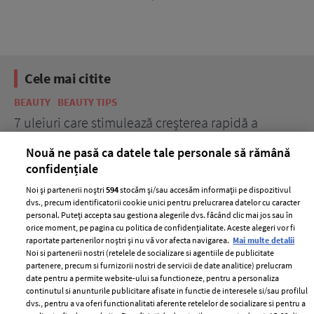
Cele mai citite
BEAUTY
BEAUTY TIPS
BE
țe
7 uleiuri care stimulează creșterea rapidă a
Ce
părului
de
Nouă ne pasă ca datele tale personale să rămână
confidențiale
Noi și partenerii noștri
594
stocăm și/sau accesăm informații pe dispozitivul
dvs., precum identificatorii cookie unici pentru prelucrarea datelor cu caracter
personal. Puteți accepta sau gestiona alegerile dvs. făcând clic mai jos sau în
orice moment, pe pagina cu politica de confidențialitate. Aceste alegeri vor fi
raportate partenerilor noștri și nu vă vor afecta navigarea.
Mai multe detalii
Noi si partenerii nostri (retelele de socializare si agentiile de publicitate
partenere, precum si furnizorii nostri de servicii de date analitice) prelucram
ELLE Style Awards
Termeni si conditii
date pentru a permite website-ului sa functioneze, pentru a personaliza
2024
continutul si anunturile publicitare afisate in functie de interesele si/sau profilul
Politica de
dvs., pentru a va oferi functionalitati aferente retelelor de socializare si pentru a
Despre ELLE
confidențialitate