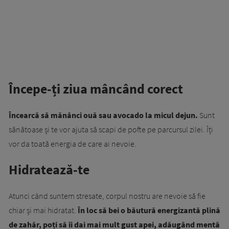
Începe-ți ziua mâncând corect
Încearcă să mănânci ouă sau avocado la micul dejun.
Sunt
sănătoase și te vor ajuta să scapi de pofte pe parcursul zilei. Îți
vor da toată energia de care ai nevoie.
Hidratează-te
Atunci când suntem stresate, corpul nostru are nevoie să fie
chiar și mai hidratat.
În loc să bei o băutură energizantă plină
de zahăr, poți să îi dai mai mult gust apei, adăugând mentă