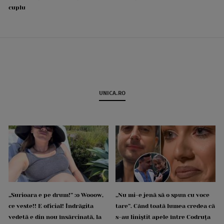
cuplu
UNICA.RO
„Surioara e pe drum!” :o Wooow,
„Nu mi-e jenă să o spun cu voce
ce veste!! E oficial! Îndrăgita
tare”. Când toată lumea credea că
vedetă e din nou însărcinată, la
s-au liniștit apele între Codruța