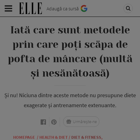
Adaugă ca sursă
Iată care sunt metodele
prin care poți scăpa de
pofta de mâncare (multă
și nesănătoasă)
Și nu! Niciuna dintre aceste metode nu presupune diete
exagerate și antrenamente extenuante.
Urmărește-ne
HOMEPAGE
/
HEALTH & DIET
/
DIET & FITNESS
,