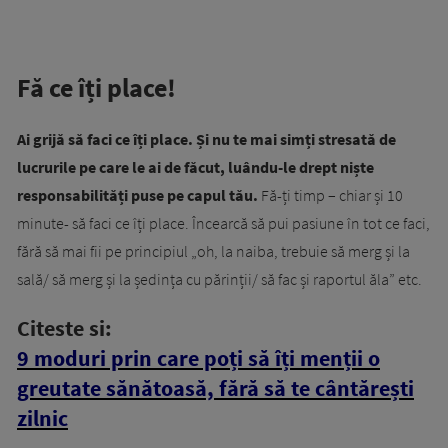
Fă ce îți place!
Ai grijă să faci ce îți place. Și nu te mai simți stresată de
lucrurile pe care le ai de făcut, luându-le drept niște
responsabilități puse pe capul tău.
Fă-ți timp – chiar și 10
minute- să faci ce îți place. Încearcă să pui pasiune în tot ce faci,
fără să mai fii pe principiul „oh, la naiba, trebuie să merg și la
sală/ să merg și la ședința cu părinții/ să fac și raportul ăla” etc.
Citeste si:
9 moduri prin care poți să îți menții o
greutate sănătoasă, fără să te cântărești
zilnic