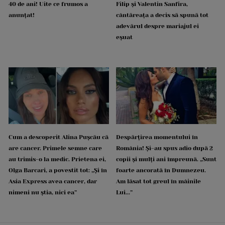
40 de ani! Uite ce frumos a
Filip și Valentin Sanfira,
anunțat!
cântăreața a decis să spună tot
adevărul despre mariajul ei
eșuat
Cum a descoperit Alina Pușcău că
Despărțirea momentului în
are cancer. Primele semne care
România! Și-au spus adio după 2
au trimis-o la medic. Prietena ei,
copii și mulți ani împreună. „Sunt
Olga Barcari, a povestit tot: „Și în
foarte ancorată în Dumnezeu.
Asia Express avea cancer, dar
Am lăsat tot greul în mâinile
nimeni nu știa, nici ea”
Lui...”