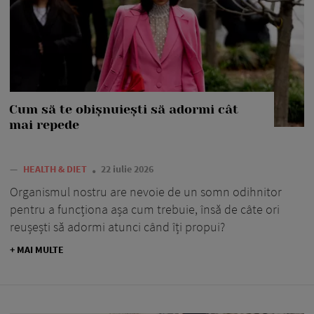
Cum să te obișnuiești să adormi cât
mai repede
—
HEALTH & DIET
22 iulie 2026
Organismul nostru are nevoie de un somn odihnitor
pentru a funcționa așa cum trebuie, însă de câte ori
reușești să adormi atunci când îți propui?
+ MAI MULTE