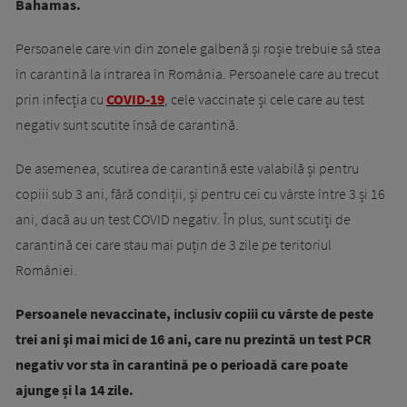
Bahamas.
Persoanele care vin din zonele galbenă și roșie trebuie să stea
în carantină la intrarea în România. Persoanele care au trecut
prin infecția cu
COVID-19
, cele vaccinate și cele care au test
negativ sunt scutite însă de carantină.
De asemenea, scutirea de carantină este valabilă și pentru
copiii sub 3 ani, fără condiții, și pentru cei cu vârste între 3 și 16
ani, dacă au un test COVID negativ. În plus, sunt scutiți de
carantină cei care stau mai puțin de 3 zile pe teritoriul
României.
Persoanele nevaccinate, inclusiv copiii cu vârste de peste
trei ani şi mai mici de 16 ani, care nu prezintă un test PCR
negativ vor sta în carantină pe o perioadă care poate
ajunge și la 14 zile.