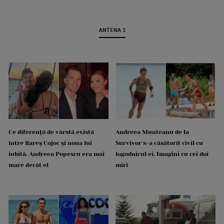
ANTENA 1
Ce diferență de vârstă există
Andreea Munteanu de la
între Rareș Cojoc și noua lui
Survivor s-a căsătorit civil cu
iubită. Andreea Popescu era mai
logodnicul ei. Imagini cu cei doi
mare decât el
miri