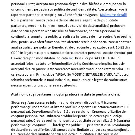
personal. Puteți accepta sau gestiona alegerile dvs. făcând clic mai jos sau în
orice moment, pe pagina cu politica de confidențialitate. Aceste alegeri vor fi
raportate partenerilor noștri și nu vă vor afecta navigarea.
Mai multe detalii
Noi si partenerii nostri (retelele de socializare si agentiile de publicitate
partenere, precum si furnizorii nostri de servicii de date analitice) prelucram
ELLE Style Awards
Termeni si conditii
date pentru a permite website-ului sa functioneze, pentru a personaliza
2024
continutul si anunturile publicitare afisate in functie de interesele si/sau profilul
Politica de
dvs., pentru a va oferi functionalitati aferente retelelor de socializare si pentru a
Despre ELLE
confidențialitate
analiza traficul pe website. Beneficiati de drepturile prevazute de art. 15-22 din
Romania
GDPR in legatura cu prelucrarea datelor cu caracter personal. Aceste drepturi pot
Politica de cookies
fi exercitate prin modalitatea indicata
aici
. Prin click pe “ACCEPT TOATE”,
Contact
Publicitate
acceptati folosirea tuturor Tehnologiilor de tip Cookie, care implica inclusiv
acceptul dvs. cu privire la stocarea/accesarea informatiilor de catre Vendor-ii cu
Abonamente
care colaboram. Prin click pe “VREAU SA MODIFIC SETARILE INDIVIDUAL” puteti
schimba preferintele in mod individual, mai putin cele legate de cookie strict
necesare pentru functionarea website-ului.
Stiri
Libertatea pentru
Atât noi, cât și partenerii noștri prelucrăm datele pentru a oferi:
femei
GSP
Stocarea și/sau accesarea informațiilor de pe un dispozitiv. Măsurarea
Viva
performanței reclamelor. Utilizarea profilurilor pentru selectarea conținutului
Unica
personalizat. Dezvoltarea și îmbunătățirea serviciilor. Crearea profilurilor de
Avantaje
conținut personalizat. Utilizarea profilurilor pentru selectarea publicității
Baby
personalizate. Crearea profilurilor pentru publicitate personalizată. Măsurarea
Retete practice
performanței conținutului. Înțelegerea publicului prin statistici sau combinații
Retete
de date din surse diferite. Utilizarea datelor limitate pentru a selecta conținutul.
Utilizarea de date limitate pentru a selecta publicitatea. Date precise de