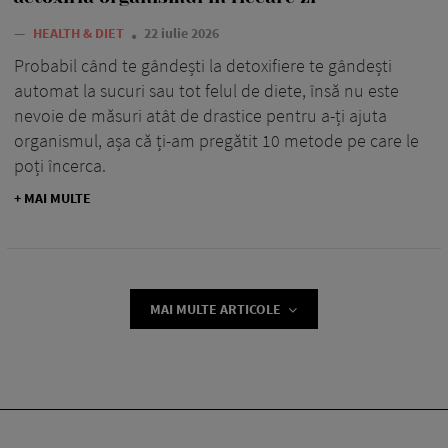
—
HEALTH & DIET
22 iulie 2026
Probabil când te gândești la detoxifiere te gândești
automat la sucuri sau tot felul de diete, însă nu este
nevoie de măsuri atât de drastice pentru a-ți ajuta
organismul, așa că ți-am pregătit 10 metode pe care le
poți încerca.
+ MAI MULTE
MAI MULTE ARTICOLE