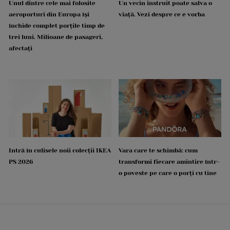
Unul dintre cele mai folosite
Un vecin instruit poate salva o
aeroporturi din Europa își
viață. Vezi despre ce e vorba
închide complet porțile timp de
trei luni. Milioane de pasageri,
afectați
Intră în culisele noii colecții IKEA
Vara care te schimbă: cum
PS 2026
transformi fiecare amintire într-
o poveste pe care o porți cu tine