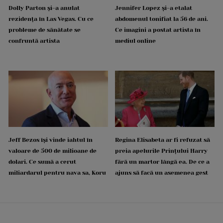
Dolly Parton și-a anulat
Jennifer Lopez și-a etalat
rezidența în Las Vegas. Cu ce
abdomenul tonifiat la 56 de ani.
probleme de sănătate se
Ce imagini a postat artista în
confruntă artista
mediul online
Jeff Bezos își vinde iahtul în
Regina Elisabeta ar fi refuzat să
valoare de 500 de milioane de
preia apelurile Prințului Harry
dolari. Ce sumă a cerut
fără un martor lângă ea. De ce a
miliardarul pentru nava sa, Koru
ajuns să facă un asemenea gest