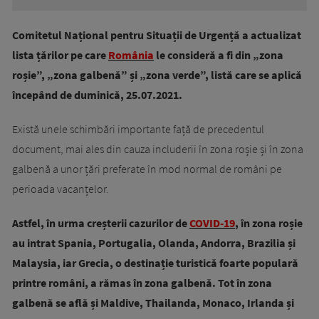
Comitetul Național pentru Situații de Urgență a actualizat
lista țărilor pe care
România
le consideră a fi din „zona
roșie”, „zona galbenă” și „zona verde”, listă care se aplică
începând de duminică, 25.07.2021.
Există unele schimbări importante față de precedentul
document, mai ales din cauza includerii în zona roșie și în zona
galbenă a unor țări preferate în mod normal de români pe
perioada vacanțelor.
Astfel, în urma creșterii cazurilor de
COVID-19
, în zona roșie
au intrat Spania, Portugalia, Olanda, Andorra, Brazilia și
Malaysia, iar Grecia, o destinație turistică foarte populară
printre români, a rămas în zona galbenă. Tot în zona
galbenă se află și Maldive, Thailanda, Monaco, Irlanda și