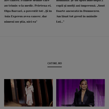
are cancer. Primele semne care
România! Și-au spus adio după 2
au trimis-o la medic. Prietena ei,
copii și mulți ani împreună. „Sunt
Olga Barcari, a povestit tot: „Și în
foarte ancorată în Dumnezeu.
Asia Express avea cancer, dar
Am lăsat tot greul în mâinile
nimeni nu știa, nici ea”
Lui...”
CATINE.RO