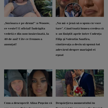
„Surioara e pe drum!” :o Wooow,
„Nu mi-e jenă să o spun cu voce
ce veste!! E oficial! Îndrăgita
tare”. Când toată lumea credea că
vedetă e din nou însărcinată, la
s-au liniștit apele între Codruța
40 de ani! Uite ce frumos a
Filip și Valentin Sanfira,
anunțat!
cântăreața a decis să spună tot
adevărul despre mariajul ei
eșuat
Cum a descoperit Alina Pușcău că
Despărțirea momentului în