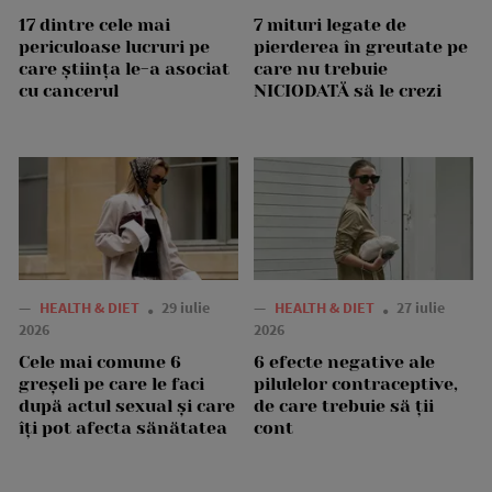
17 dintre cele mai
7 mituri legate de
periculoase lucruri pe
pierderea în greutate pe
care știința le-a asociat
care nu trebuie
cu cancerul
NICIODATĂ să le crezi
—
HEALTH & DIET
29 iulie
—
HEALTH & DIET
27 iulie
2026
2026
Cele mai comune 6
6 efecte negative ale
greșeli pe care le faci
pilulelor contraceptive,
după actul sexual și care
de care trebuie să ții
îți pot afecta sănătatea
cont