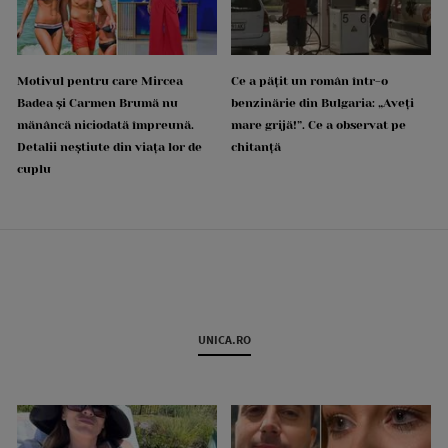
Motivul pentru care Mircea
Ce a pățit un român într-o
Badea și Carmen Brumă nu
benzinărie din Bulgaria: „Aveți
mănâncă niciodată împreună.
mare grijă!”. Ce a observat pe
Detalii neștiute din viața lor de
chitanță
cuplu
UNICA.RO