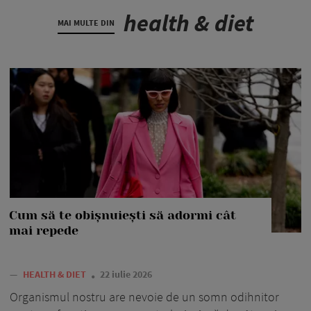
health & diet
MAI MULTE DIN
Cum să te obișnuiești să adormi cât
mai repede
—
HEALTH & DIET
22 iulie 2026
Organismul nostru are nevoie de un somn odihnitor