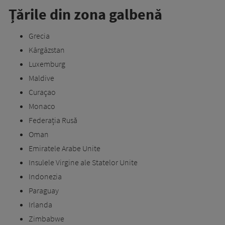
Țările din zona galbenă
Grecia
Kârgâzstan
Luxemburg
Maldive
Curaçao
Monaco
Federația Rusă
Oman
Emiratele Arabe Unite
Insulele Virgine ale Statelor Unite
Indonezia
Paraguay
Irlanda
Zimbabwe