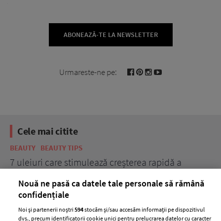
ABONEAZĂ-TE LA NEWSLETTER
Urmareste-ne pe:
Cele mai citite
BEAUTY
BEAUTY TIPS
BE
țe
7 uleiuri care stimulează creșterea rapidă a
Ce
părului
de
Nouă ne pasă ca datele tale personale să rămână
confidențiale
Noi și partenerii noștri
594
stocăm și/sau accesăm informații pe dispozitivul
dvs., precum identificatorii cookie unici pentru prelucrarea datelor cu caracter