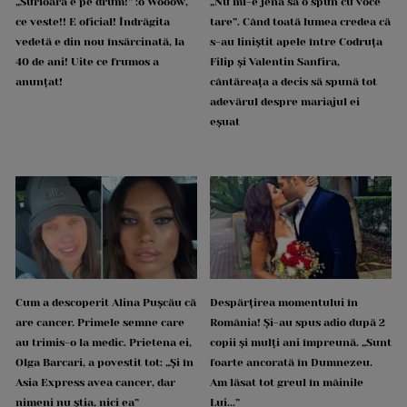
„Surioara e pe drum!” :o Wooow,
„Nu mi-e jenă să o spun cu voce
ce veste!! E oficial! Îndrăgita
tare”. Când toată lumea credea că
vedetă e din nou însărcinată, la
s-au liniștit apele între Codruța
40 de ani! Uite ce frumos a
Filip și Valentin Sanfira,
anunțat!
cântăreața a decis să spună tot
adevărul despre mariajul ei
eșuat
Cum a descoperit Alina Pușcău că
Despărțirea momentului în
are cancer. Primele semne care
România! Și-au spus adio după 2
au trimis-o la medic. Prietena ei,
copii și mulți ani împreună. „Sunt
Olga Barcari, a povestit tot: „Și în
foarte ancorată în Dumnezeu.
Asia Express avea cancer, dar
Am lăsat tot greul în mâinile
nimeni nu știa, nici ea”
Lui...”