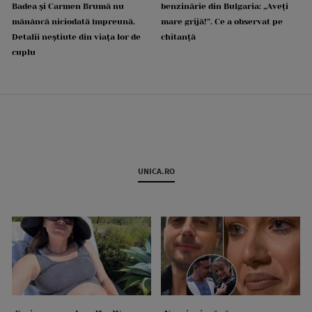
Badea și Carmen Brumă nu
benzinărie din Bulgaria: „Aveți
mănâncă niciodată împreună.
mare grijă!”. Ce a observat pe
Detalii neștiute din viața lor de
chitanță
cuplu
UNICA.RO