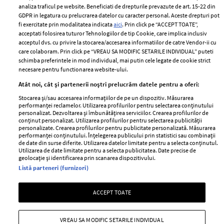
Despre ELLE
confidențialitate
analiza traficul pe website. Beneficiati de drepturile prevazute de art. 15-22 din
Romania
GDPR in legatura cu prelucrarea datelor cu caracter personal. Aceste drepturi pot
Politica de cookies
fi exercitate prin modalitatea indicata
aici
. Prin click pe “ACCEPT TOATE”,
Contact
Publicitate
acceptati folosirea tuturor Tehnologiilor de tip Cookie, care implica inclusiv
acceptul dvs. cu privire la stocarea/accesarea informatiilor de catre Vendor-ii cu
Abonamente
care colaboram. Prin click pe “VREAU SA MODIFIC SETARILE INDIVIDUAL” puteti
schimba preferintele in mod individual, mai putin cele legate de cookie strict
necesare pentru functionarea website-ului.
Stiri
Libertatea pentru
Atât noi, cât și partenerii noștri prelucrăm datele pentru a oferi:
femei
GSP
Stocarea și/sau accesarea informațiilor de pe un dispozitiv. Măsurarea
Viva
performanței reclamelor. Utilizarea profilurilor pentru selectarea conținutului
Unica
personalizat. Dezvoltarea și îmbunătățirea serviciilor. Crearea profilurilor de
Avantaje
conținut personalizat. Utilizarea profilurilor pentru selectarea publicității
Baby
personalizate. Crearea profilurilor pentru publicitate personalizată. Măsurarea
Retete practice
performanței conținutului. Înțelegerea publicului prin statistici sau combinații
Retete
de date din surse diferite. Utilizarea datelor limitate pentru a selecta conținutul.
Utilizarea de date limitate pentru a selecta publicitatea. Date precise de
geolocație și identificarea prin scanarea dispozitivului.
Pariază responsabil! Decizia ONJN nr. 821/25.09.2025.
Listă parteneri (furnizori)
Jocurile de noroc sunt interzise minorilor.
ACCEPT TOATE
Copyright © 2026 Ringier Romania SRL
VREAU SA MODIFIC SETARILE INDIVIDUAL