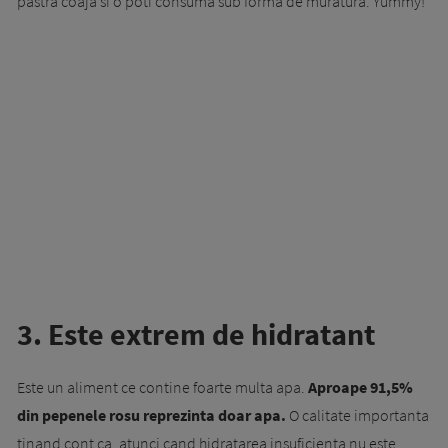
pastra coaja si o poti consuma sub forma de muratura. Yummy!
3. Este extrem de hidratant
Este un aliment ce contine foarte multa apa.
Aproape 91,5%
din pepenele rosu reprezinta doar apa.
O calitate importanta
tinand cont ca, atunci cand hidratarea insuficienta nu este