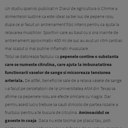
Un studiu spaniol publicat in Ziarul de Agricultura si Chimie a
Alimentelor sustine ca este ideal sa bei suc de pepene rosu
dupa ce ai facut un antrenament fizic intens pentru ca ajuta la
relaxarea muschilor. Sportivii care au baut cu o ora inainte de
antrenament aproximativ 400 ml de suc au avut un ritm cardiac
mai scazut si mai putine inflamatii musculare.
Totul se datoreaza faptului ca
pepenele contine o substanta
care se numeste citrulina, care ajuta la imbunatatirea
functionarii vaselor de sange si micsoreaza tensiunea
arteriala.
De altfel, beneficiile sale de a relaxa vasele de sange
i-a facut pe cercetatorii de la Universitatea A&M din Texas sa
afirme ca pepenele rosu are efecte similare cu Viagra. Dar
pentru acest lucru trebuie sa cauti dincolo de partea rozalie a
fructului pentru a te bucura de citrulina.
Aminoacidul se
gaseste in coaja
. Daca nu este tocmai pe placul tau, poti