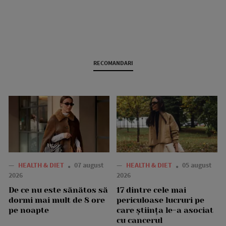
RECOMANDARI
—
HEALTH & DIET
07 august
—
HEALTH & DIET
05 august
2026
2026
De ce nu este sănătos să
17 dintre cele mai
dormi mai mult de 8 ore
periculoase lucruri pe
pe noapte
care știința le-a asociat
cu cancerul