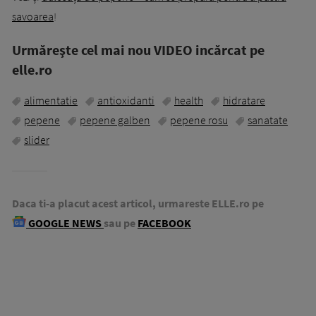
savoarea
!
Urmăreşte cel mai nou VIDEO incărcat pe
elle.ro
alimentatie
antioxidanti
health
hidratare
pepene
pepene galben
pepene rosu
sanatate
slider
Daca ti-a placut acest articol, urmareste ELLE.ro pe
GOOGLE NEWS
sau pe
FACEBOOK