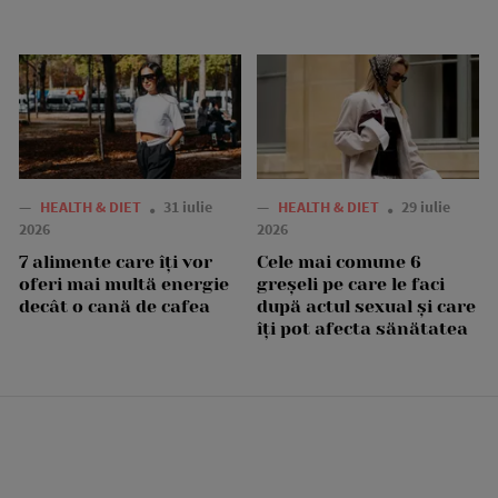
—
HEALTH & DIET
31 iulie
—
HEALTH & DIET
29 iulie
2026
2026
7 alimente care îți vor
Cele mai comune 6
oferi mai multă energie
greșeli pe care le faci
decât o cană de cafea
după actul sexual și care
îți pot afecta sănătatea