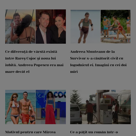
Ce diferență de vârstă există
Andreea Munteanu de la
între Rareș Cojoc și noua lui
Survivor s-a căsătorit civil cu
iubită. Andreea Popescu era mai
logodnicul ei. Imagini cu cei doi
mare decât el
miri
Motivul pentru care Mircea
Ce a pățit un român într-o