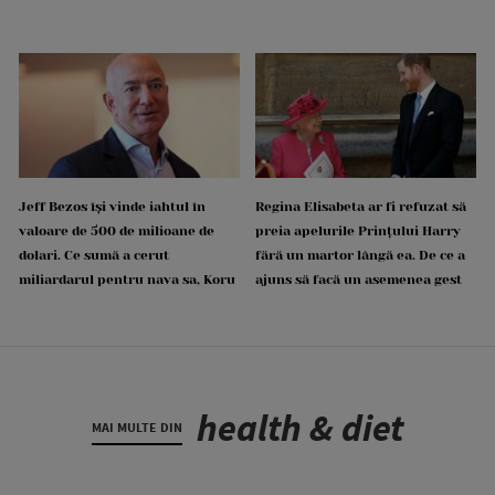
Jeff Bezos își vinde iahtul în
Regina Elisabeta ar fi refuzat să
valoare de 500 de milioane de
preia apelurile Prințului Harry
dolari. Ce sumă a cerut
fără un martor lângă ea. De ce a
miliardarul pentru nava sa, Koru
ajuns să facă un asemenea gest
health & diet
MAI MULTE DIN