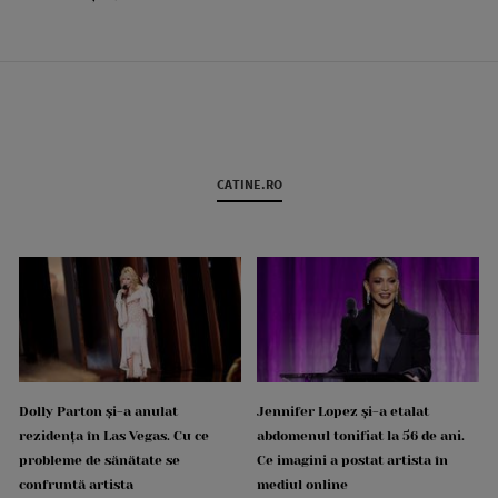
CATINE.RO
Dolly Parton și-a anulat
Jennifer Lopez și-a etalat
rezidența în Las Vegas. Cu ce
abdomenul tonifiat la 56 de ani.
probleme de sănătate se
Ce imagini a postat artista în
confruntă artista
mediul online