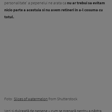
personalitate' a pepenelui ne arata ca
nu ar trebui sa evitam
nicio parte a acestuia si nu avem retineri in a-l cosuma cu
totul.
Foto:
Slices of watermelon
from Shutterstock
Vezi şi
dulceață de pepene – cum se prepară pentru a păstra