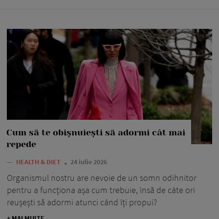
Cum să te obișnuiești să adormi cât mai
repede
—
HEALTH & DIET
24 iulie 2026
Organismul nostru are nevoie de un somn odihnitor
pentru a funcționa așa cum trebuie, însă de câte ori
reușești să adormi atunci când îți propui?
+ MAI MULTE