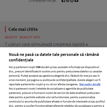
Urmareste-ne pe:
Cele mai citite
BEAUTY
BEAUTY TIPS
BE
țe
7 uleiuri care stimulează creșterea rapidă a
Ce
părului
de
Nouă ne pasă ca datele tale personale să rămână
confidențiale
Noi și partenerii noștri
594
stocăm și/sau accesăm informații pe dispozitivul
dvs., precum identificatorii cookie unici pentru prelucrarea datelor cu caracter
personal. Puteți accepta sau gestiona alegerile dvs. făcând clic mai jos sau în
orice moment, pe pagina cu politica de confidențialitate. Aceste alegeri vor fi
raportate partenerilor noștri și nu vă vor afecta navigarea.
Mai multe detalii
Noi si partenerii nostri (retelele de socializare si agentiile de publicitate
partenere, precum si furnizorii nostri de servicii de date analitice) prelucram
ELLE Style Awards
Termeni si conditii
date pentru a permite website-ului sa functioneze, pentru a personaliza
2024
continutul si anunturile publicitare afisate in functie de interesele si/sau profilul
Politica de
dvs., pentru a va oferi functionalitati aferente retelelor de socializare si pentru a