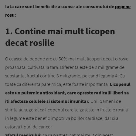
Iata care sunt beneficiile ascunse ale consumului de
pepene
rosu
:
1. Contine mai mult licopen
decat rosiile
O ceasca de pepene are cu 50% mai mult licopen decat o rosie
proaspata, cultivata la tara. Diferenta este de 2 miligrame de
substanta, fructul contine 6 miligrame, pe cand leguma 4. Cu
toate ca diferenta pare mica, este foarte importanta.
Licopenul
este un puternic antioxidant, care opreste radicalii liberi sa
iti afecteze celulele si sistemul imunitar.
Unii oameni de
stiinta au sugerat ca licopenul care se gaseste in fructele rosii si
in legume este benefic impotriva bolilor cardiace, dar si a
catorva tipuri de cancer.
Sfatul medicului:
ca sa pastrezi cat mai mult din acest