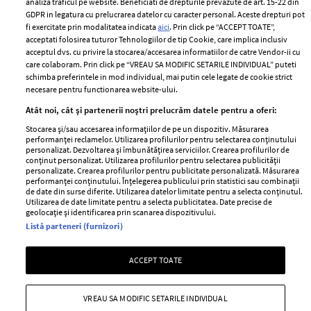
analiza traficul pe website. Beneficiati de drepturile prevazute de art. 15-22 din
Romania
GDPR in legatura cu prelucrarea datelor cu caracter personal. Aceste drepturi pot
Politica de cookies
fi exercitate prin modalitatea indicata
aici
. Prin click pe “ACCEPT TOATE”,
Contact
Publicitate
acceptati folosirea tuturor Tehnologiilor de tip Cookie, care implica inclusiv
acceptul dvs. cu privire la stocarea/accesarea informatiilor de catre Vendor-ii cu
Abonamente
care colaboram. Prin click pe “VREAU SA MODIFIC SETARILE INDIVIDUAL” puteti
schimba preferintele in mod individual, mai putin cele legate de cookie strict
necesare pentru functionarea website-ului.
Stiri
Libertatea pentru
Atât noi, cât și partenerii noștri prelucrăm datele pentru a oferi:
femei
GSP
Stocarea și/sau accesarea informațiilor de pe un dispozitiv. Măsurarea
Viva
performanței reclamelor. Utilizarea profilurilor pentru selectarea conținutului
Unica
personalizat. Dezvoltarea și îmbunătățirea serviciilor. Crearea profilurilor de
Avantaje
conținut personalizat. Utilizarea profilurilor pentru selectarea publicității
Baby
personalizate. Crearea profilurilor pentru publicitate personalizată. Măsurarea
Retete practice
performanței conținutului. Înțelegerea publicului prin statistici sau combinații
Retete
de date din surse diferite. Utilizarea datelor limitate pentru a selecta conținutul.
Utilizarea de date limitate pentru a selecta publicitatea. Date precise de
geolocație și identificarea prin scanarea dispozitivului.
Pariază responsabil! Decizia ONJN nr. 821/25.09.2025.
Listă parteneri (furnizori)
Jocurile de noroc sunt interzise minorilor.
ACCEPT TOATE
Copyright © 2026 Ringier Romania SRL
VREAU SA MODIFIC SETARILE INDIVIDUAL