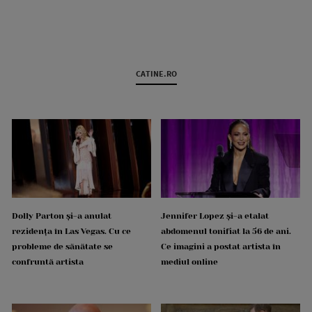
CATINE.RO
Dolly Parton și-a anulat
Jennifer Lopez și-a etalat
rezidența în Las Vegas. Cu ce
abdomenul tonifiat la 56 de ani.
probleme de sănătate se
Ce imagini a postat artista în
confruntă artista
mediul online