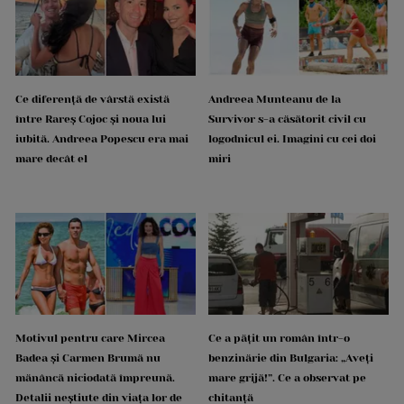
Ce diferență de vârstă există
Andreea Munteanu de la
între Rareș Cojoc și noua lui
Survivor s-a căsătorit civil cu
iubită. Andreea Popescu era mai
logodnicul ei. Imagini cu cei doi
mare decât el
miri
Motivul pentru care Mircea
Ce a pățit un român într-o
Badea și Carmen Brumă nu
benzinărie din Bulgaria: „Aveți
mănâncă niciodată împreună.
mare grijă!”. Ce a observat pe
Detalii neștiute din viața lor de
chitanță