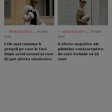
—
HEALTH & DIET
29 iulie
—
HEALTH & DIET
27 iulie
2026
2026
Cele mai comune 6
6 efecte negative ale
greșeli pe care le faci
pilulelor contraceptive,
după actul sexual și care
de care trebuie să ții
îți pot afecta sănătatea
cont