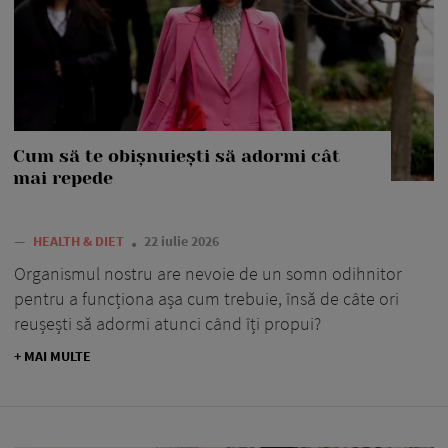
Cum să te obișnuiești să adormi cât
mai repede
—
HEALTH & DIET
22 iulie 2026
Organismul nostru are nevoie de un somn odihnitor
pentru a funcționa așa cum trebuie, însă de câte ori
reușești să adormi atunci când îți propui?
+ MAI MULTE