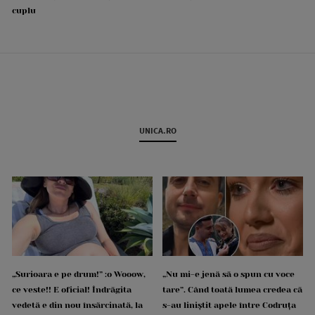
cuplu
UNICA.RO
„Surioara e pe drum!” :o Wooow,
„Nu mi-e jenă să o spun cu voce
ce veste!! E oficial! Îndrăgita
tare”. Când toată lumea credea că
vedetă e din nou însărcinată, la
s-au liniștit apele între Codruța