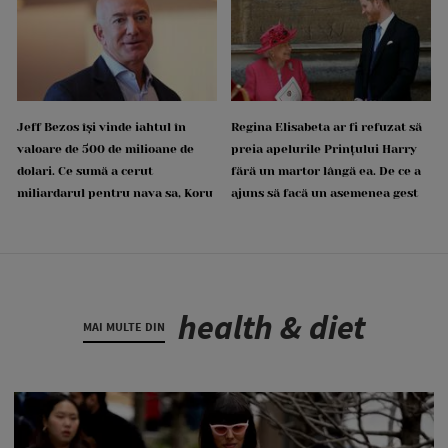
Jeff Bezos își vinde iahtul în
Regina Elisabeta ar fi refuzat să
valoare de 500 de milioane de
preia apelurile Prințului Harry
dolari. Ce sumă a cerut
fără un martor lângă ea. De ce a
miliardarul pentru nava sa, Koru
ajuns să facă un asemenea gest
health & diet
MAI MULTE DIN