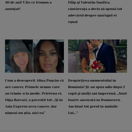
40 de ani! Uite ce frumos a
Filip și Valentin Sanfira,
anunțat!
cântăreața a decis să spună tot
adevărul despre mariajul ei
eșuat
Cum a descoperit Alina Pușcău că
Despărțirea momentului în
are cancer. Primele semne care
România! Și-au spus adio după 2
au trimis-o la medic. Prietena ei,
copii și mulți ani împreună. „Sunt
Olga Barcari, a povestit tot: „Și în
foarte ancorată în Dumnezeu.
Asia Express avea cancer, dar
Am lăsat tot greul în mâinile
nimeni nu știa, nici ea”
Lui...”