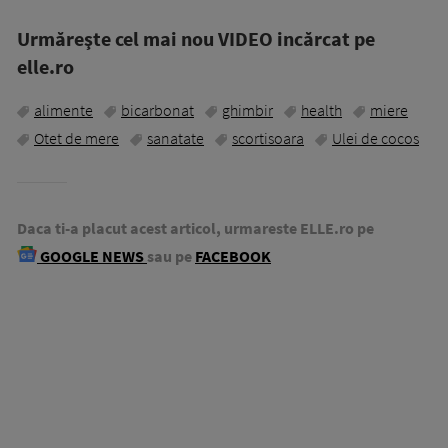
Urmăreşte cel mai nou VIDEO incărcat pe
elle.ro
alimente
bicarbonat
ghimbir
health
miere
Otet de mere
sanatate
scortisoara
Ulei de cocos
Daca ti-a placut acest articol, urmareste ELLE.ro pe
GOOGLE NEWS
sau pe
FACEBOOK