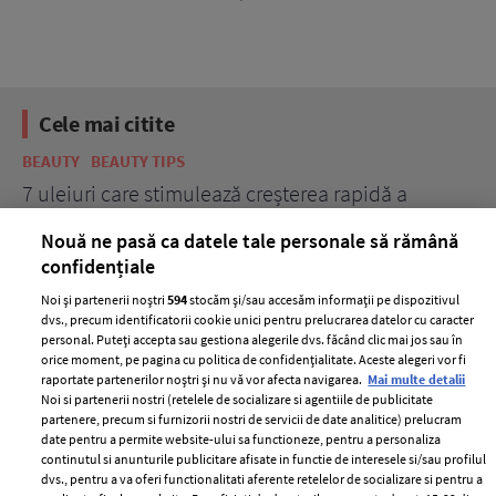
Cele mai citite
BEAUTY
BEAUTY TIPS
BE
țe
7 uleiuri care stimulează creșterea rapidă a
Ce
părului
de
Nouă ne pasă ca datele tale personale să rămână
confidențiale
Noi și partenerii noștri
594
stocăm și/sau accesăm informații pe dispozitivul
dvs., precum identificatorii cookie unici pentru prelucrarea datelor cu caracter
personal. Puteți accepta sau gestiona alegerile dvs. făcând clic mai jos sau în
orice moment, pe pagina cu politica de confidențialitate. Aceste alegeri vor fi
raportate partenerilor noștri și nu vă vor afecta navigarea.
Mai multe detalii
Noi si partenerii nostri (retelele de socializare si agentiile de publicitate
partenere, precum si furnizorii nostri de servicii de date analitice) prelucram
ELLE Style Awards
Termeni si conditii
date pentru a permite website-ului sa functioneze, pentru a personaliza
2024
continutul si anunturile publicitare afisate in functie de interesele si/sau profilul
Politica de
dvs., pentru a va oferi functionalitati aferente retelelor de socializare si pentru a
Despre ELLE
confidențialitate