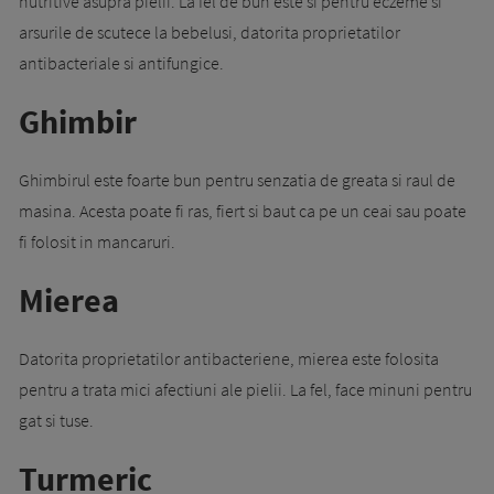
nutritive asupra pielii. La fel de bun este si pentru eczeme si
arsurile de scutece la bebelusi, datorita proprietatilor
antibacteriale si antifungice.
Ghimbir
Ghimbirul este foarte bun pentru senzatia de greata si raul de
masina. Acesta poate fi ras, fiert si baut ca pe un ceai sau poate
fi folosit in mancaruri.
Mierea
Datorita proprietatilor antibacteriene, mierea este folosita
pentru a trata mici afectiuni ale pielii. La fel, face minuni pentru
gat si tuse.
Turmeric