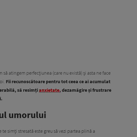
im să atingem perfecțiunea (care nu există) și asta ne face
oi.
Fii recunoscătoare pentru tot ceea ce ai acumulat
nerabilă, să resimți
anxietate
, dezamăgire și frustrare
i.
țul umorului
 te simți stresată este greu să vezi partea plină a