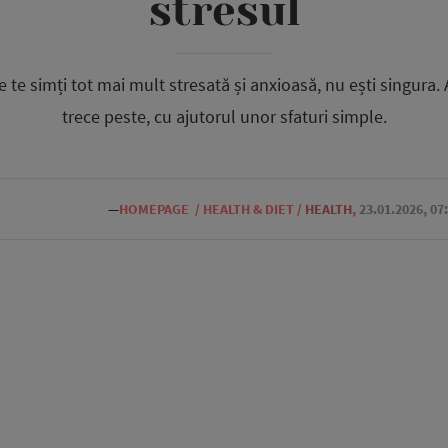
stresul
 te simți tot mai mult stresată și anxioasă, nu ești singura
trece peste, cu ajutorul unor sfaturi simple.
—
HOMEPAGE
/
HEALTH & DIET
/
HEALTH
,
23.01.2026, 07