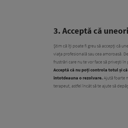
3. Acceptă că uneori
Știm că îți poate fi greu să accepți că un
viața profesională sau cea amoroasă. De
frustrări care nu te vor face să privești 
Acceptă că nu poți controla totul și că 
întotdeauna o rezolvare.
Ajută foarte 
terapeut, astfel încât să te ajute să depăș