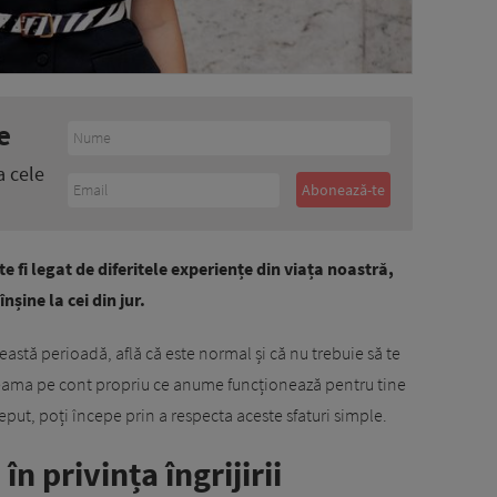
e
a cele
e fi legat de diferitele experiențe din viața noastră,
înșine la cei din jur.
ceastă perioadă, află că este normal și că nu trebuie să te
ai seama pe cont propriu ce anume funcționează pentru tine
ceput, poți începe prin a respecta aceste sfaturi simple.
în privința îngrijirii