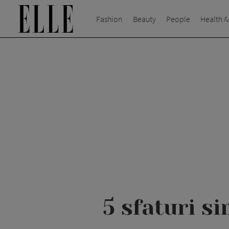
Fashion
Beauty
People
Health &
5 sfaturi s