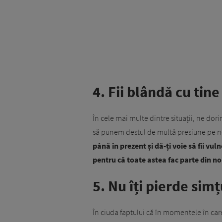
4. Fii blândă cu tine
În cele mai multe dintre situații, ne dor
să punem destul de multă presiune pe n
până în prezent și dă-ți voie să fii vul
pentru că toate astea fac parte din no
5. Nu îți pierde sim
În ciuda faptului că în momentele în care