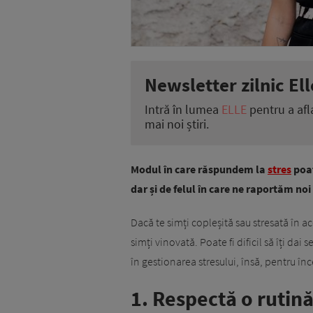
Newsletter zilnic Ell
Intră în lumea
ELLE
pentru a afl
mai noi știri.
Modul în care răspundem la
stres
poat
dar și de felul în care ne raportăm noi 
Dacă te simți copleșită sau stresată în a
simți vinovată. Poate fi dificil să îți d
în gestionarea stresului, însă, pentru în
1. Respectă o rutină 