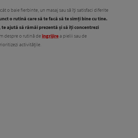
t o baie fierbinte, un masaj sau să îți satisfaci diferite
nct o rutină care să te facă să te simți bine cu tine.
, te ajută să rămâi prezentă și să îți concentrezi
im despre o rutină de
îngrijire
a pielii sau de
oritizezi activitățile.