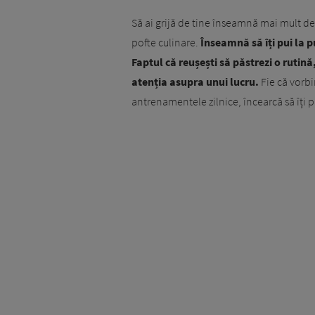
Să ai grijă de tine înseamnă mai mult decâ
pofte culinare.
Înseamnă să îți pui la pu
Faptul că reușești să păstrezi o rutină
atenția asupra unui lucru.
Fie că vorb
antrenamentele zilnice, încearcă să îți pri