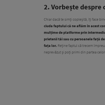
2. Vorbește despre c
Chiar dacă te simți copleșită, îți face b
ciuda faptului că ne aflăm în acest c
mulțime de platforme prin intermediul 
prietenii tăi sau cu persoanele față de
fața lor.
Reține faptul că trecem împreu
neprevăzut și poți primi din partea celorla