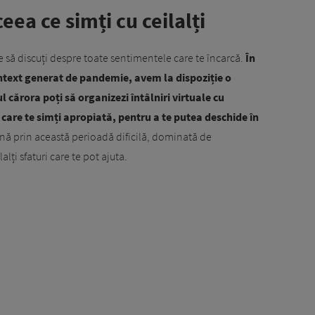
eea ce simți cu ceilalți
ine să discuți despre toate sentimentele care te încarcă.
În
ontext generat de pandemie, avem la dispoziție o
cărora poți să organizezi întâlniri virtuale cu
 care te simți apropiată, pentru a te putea deschide în
nă prin această perioadă dificilă, dominată de
lți sfaturi care te pot ajuta.