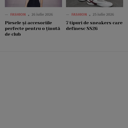
—
FASHION
26 iulie 2026
—
FASHION
25 iulie 2026
Piesele și accesoriile
7 tipuri de sneakers care
perfecte pentru o ținută
definesc SS26
de club