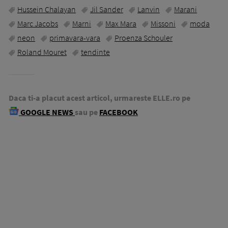
Hussein Chalayan
Jil Sander
Lanvin
Marani
Marc Jacobs
Marni
Max Mara
Missoni
moda
neon
primavara-vara
Proenza Schouler
Roland Mouret
tendinte
Daca ti-a placut acest articol, urmareste ELLE.ro pe
GOOGLE NEWS
sau pe
FACEBOOK