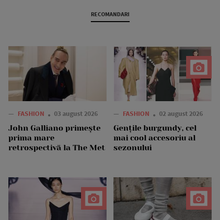
RECOMANDARI
—
FASHION
03 august 2026
—
FASHION
02 august 2026
John Galliano primește
Gențile burgundy, cel
prima mare
mai cool accesoriu al
retrospectivă la The Met
sezonului