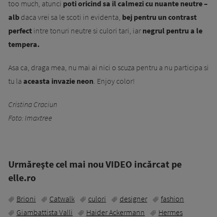
too much, atunci
poti oricind sa il calmezi cu nuante neutre –
alb
daca vrei sa le scoti in evidenta,
bej pentru un contrast
perfect
intre tonuri neutre si culori tari, iar
negrul pentru a le
tempera.
Asa ca, draga mea, nu mai ai nici o scuza pentru a nu participa si
tu la
aceasta invazie neon
. Enjoy color!
Cristina Craciun
Foto: Imaxtree
Urmăreşte cel mai nou VIDEO incărcat pe
elle.ro
Brioni
Catwalk
culori
designer
fashion
Giambattista Valli
Haider Ackermann
Hermes