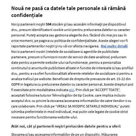
părului
de
Nouă ne pasă ca datele tale personale să rămână
confidențiale
Noi și partenerii noștri
594
stocăm și/sau accesăm informații pe dispozitivul
dvs., precum identificatorii cookie unici pentru prelucrarea datelor cu caracter
personal. Puteți accepta sau gestiona alegerile dvs. făcând clic mai jos sau în
orice moment, pe pagina cu politica de confidențialitate. Aceste alegeri vor fi
raportate partenerilor noștri și nu vă vor afecta navigarea.
Mai multe detalii
Noi si partenerii nostri (retelele de socializare si agentiile de publicitate
partenere, precum si furnizorii nostri de servicii de date analitice) prelucram
ELLE Style Awards
Termeni si conditii
date pentru a permite website-ului sa functioneze, pentru a personaliza
2024
continutul si anunturile publicitare afisate in functie de interesele si/sau profilul
Politica de
dvs., pentru a va oferi functionalitati aferente retelelor de socializare si pentru a
Despre ELLE
confidențialitate
analiza traficul pe website. Beneficiati de drepturile prevazute de art. 15-22 din
Romania
GDPR in legatura cu prelucrarea datelor cu caracter personal. Aceste drepturi pot
Politica de cookies
fi exercitate prin modalitatea indicata
aici
. Prin click pe “ACCEPT TOATE”,
Contact
Publicitate
acceptati folosirea tuturor Tehnologiilor de tip Cookie, care implica inclusiv
acceptul dvs. cu privire la stocarea/accesarea informatiilor de catre Vendor-ii cu
Abonamente
care colaboram. Prin click pe “VREAU SA MODIFIC SETARILE INDIVIDUAL” puteti
schimba preferintele in mod individual, mai putin cele legate de cookie strict
necesare pentru functionarea website-ului.
Stiri
Libertatea pentru
Atât noi, cât și partenerii noștri prelucrăm datele pentru a oferi:
femei
GSP
Stocarea și/sau accesarea informațiilor de pe un dispozitiv. Măsurarea