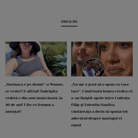
UNICA.RO
„Surioara e pe drum!” :o Wooow,
„Nu mi-e jenă să o spun cu voce
ce veste!! E oficial! Îndrăgita
tare”. Când toată lumea credea că
vedetă e din nou însărcinată, la
s-au liniștit apele între Codruța
40 de ani! Uite ce frumos a
Filip și Valentin Sanfira,
anunțat!
cântăreața a decis să spună tot
adevărul despre mariajul ei
eșuat