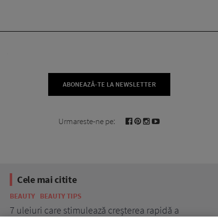
ABONEAZĂ-TE LA NEWSLETTER
Urmareste-ne pe:
Cele mai citite
BEAUTY
BEAUTY TIPS
BE
țe
7 uleiuri care stimulează creșterea rapidă a
Ce