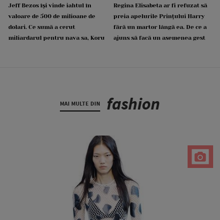
Jeff Bezos își vinde iahtul în
Regina Elisabeta ar fi refuzat să
valoare de 500 de milioane de
preia apelurile Prințului Harry
dolari. Ce sumă a cerut
fără un martor lângă ea. De ce a
miliardarul pentru nava sa, Koru
ajuns să facă un asemenea gest
fashion
MAI MULTE DIN