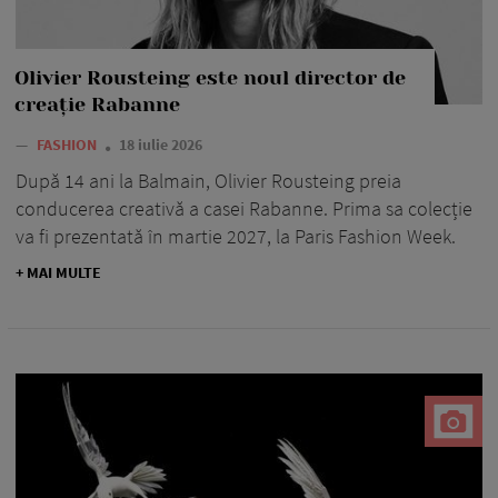
Olivier Rousteing este noul director de
creație Rabanne
—
FASHION
18 iulie 2026
După 14 ani la Balmain, Olivier Rousteing preia
conducerea creativă a casei Rabanne. Prima sa colecție
va fi prezentată în martie 2027, la Paris Fashion Week.
+ MAI MULTE