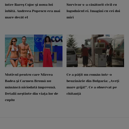
între Rareș Cojoc și noua lui
Survivor s-a căsătorit civil cu
iubită. Andreea Popescu era mai
logodnicul ei. Imagini cu cei doi
mare decât el
miri
Motivul pentru care Mircea
Ce a pățit un român într-o
Badea și Carmen Brumă nu
benzinărie din Bulgaria: „Aveți
mănâncă niciodată împreună.
mare grijă!”. Ce a observat pe
Detalii neștiute din viața lor de
chitanță
cuplu