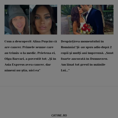
Cum a descoperit Alina Pușcău că
Despărțirea momentului în
are cancer. Primele semne care
România! Și-au spus adio după 2
au trimis-o la medic. Prietena ei,
copii și mulți ani împreună. „Sunt
Olga Barcari, a povestit tot: „Și în
foarte ancorată în Dumnezeu.
Asia Express avea cancer, dar
Am lăsat tot greul în mâinile
nimeni nu știa, nici ea”
Lui...”
CATINE.RO