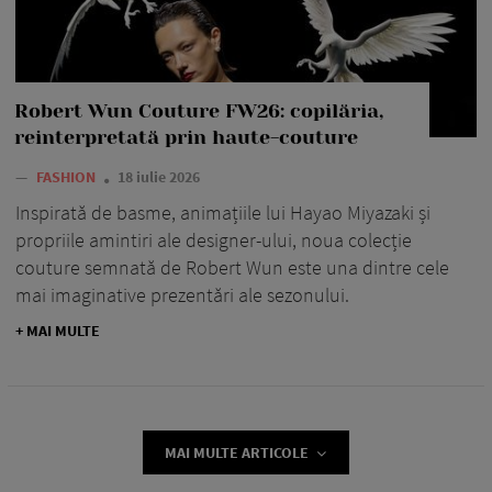
Robert Wun Couture FW26: copilăria,
reinterpretată prin haute-couture
—
FASHION
18 iulie 2026
Inspirată de basme, animațiile lui Hayao Miyazaki și
propriile amintiri ale designer-ului, noua colecție
couture semnată de Robert Wun este una dintre cele
mai imaginative prezentări ale sezonului.
+ MAI MULTE
MAI MULTE ARTICOLE