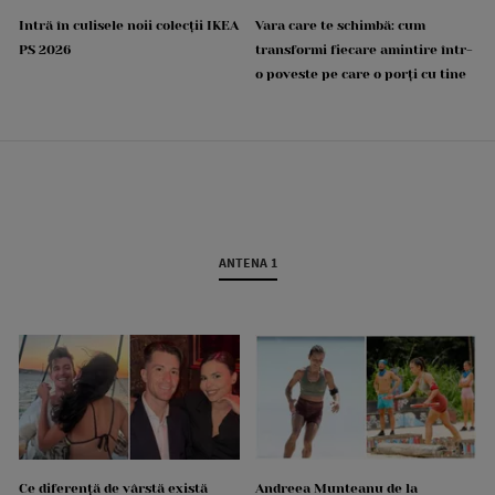
Intră în culisele noii colecții IKEA
Vara care te schimbă: cum
PS 2026
transformi fiecare amintire într-
o poveste pe care o porți cu tine
ANTENA 1
Ce diferență de vârstă există
Andreea Munteanu de la