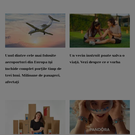
Unul dintre cele mai folosite
Un vecin instruit poate salva o
aeroporturi din Europa își
viață. Vezi despre ce e vorba
închide complet porțile timp de
trei luni. Milioane de pasageri,
afectați