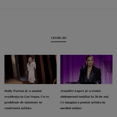
CATINE.RO
Dolly Parton și-a anulat
Jennifer Lopez și-a etalat
rezidența în Las Vegas. Cu ce
abdomenul tonifiat la 56 de ani.
probleme de sănătate se
Ce imagini a postat artista în
confruntă artista
mediul online