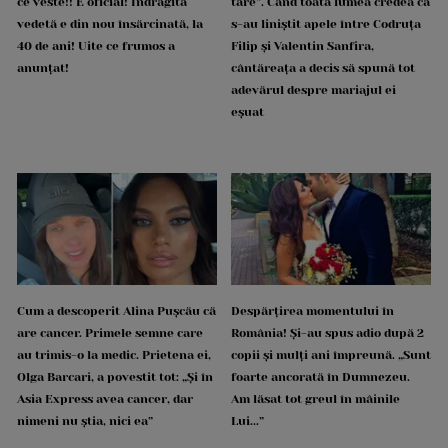
ce veste!! E oficial! Îndrăgita
tare”. Când toată lumea credea că
vedetă e din nou însărcinată, la
s-au liniștit apele între Codruța
40 de ani! Uite ce frumos a
Filip și Valentin Sanfira,
anunțat!
cântăreața a decis să spună tot
adevărul despre mariajul ei
eșuat
Cum a descoperit Alina Pușcău că
Despărțirea momentului în
are cancer. Primele semne care
România! Și-au spus adio după 2
au trimis-o la medic. Prietena ei,
copii și mulți ani împreună. „Sunt
Olga Barcari, a povestit tot: „Și în
foarte ancorată în Dumnezeu.
Asia Express avea cancer, dar
Am lăsat tot greul în mâinile
nimeni nu știa, nici ea”
Lui...”