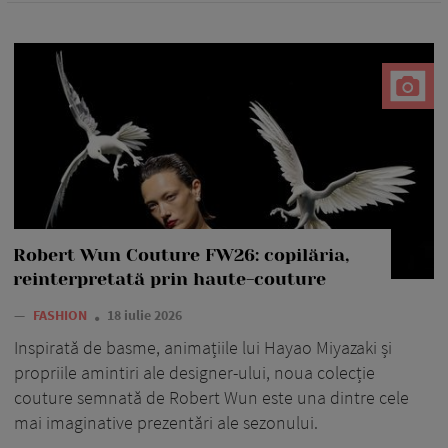
Robert Wun Couture FW26: copilăria,
reinterpretată prin haute-couture
—
FASHION
18 iulie 2026
Inspirată de basme, animațiile lui Hayao Miyazaki și
propriile amintiri ale designer-ului, noua colecție
couture semnată de Robert Wun este una dintre cele
mai imaginative prezentări ale sezonului.