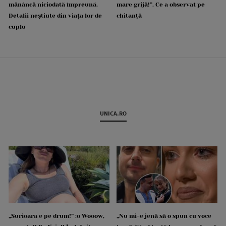
mănâncă niciodată împreună.
mare grijă!”. Ce a observat pe
Detalii neștiute din viața lor de
chitanță
cuplu
UNICA.RO
„Surioara e pe drum!” :o Wooow,
„Nu mi-e jenă să o spun cu voce