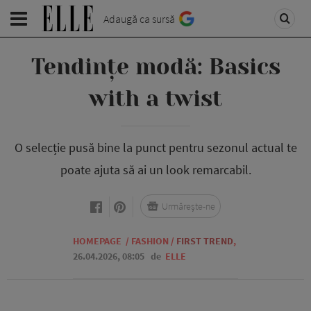
Adaugă ca sursă
Tendințe modă: Basics
with a twist
O selecție pusă bine la punct pentru sezonul actual te
poate ajuta să ai un look remarcabil.
Urmărește-ne
HOMEPAGE
/
FASHION
/
FIRST TREND
,
26.04.2026, 08:05
de
ELLE