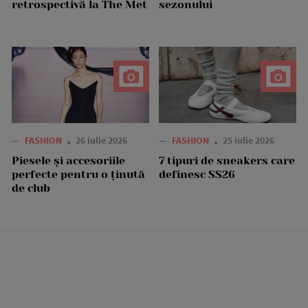
retrospectivă la The Met
sezonului
—
FASHION
26 iulie 2026
—
FASHION
25 iulie 2026
Piesele și accesoriile
7 tipuri de sneakers care
perfecte pentru o ținută
definesc SS26
de club