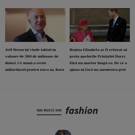
Jeff Bezos își vinde iahtul în
Regina Elisabeta ar fi refuzat să
valoare de 500 de milioane de
preia apelurile Prințului Harry
dolari. Ce sumă a cerut
fără un martor lângă ea. De ce a
miliardarul pentru nava sa, Koru
ajuns să facă un asemenea gest
fashion
MAI MULTE DIN