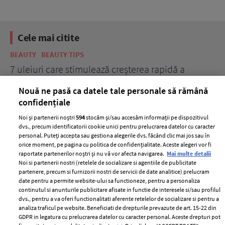
Cele mai citite
BEAUTY
BEAUTY TIPS
BE
țe
7 uleiuri care stimulează creșterea rapidă a
Ce
părului
de
Nouă ne pasă ca datele tale personale să rămână
confidențiale
Noi și partenerii noștri
594
stocăm și/sau accesăm informații pe dispozitivul
dvs., precum identificatorii cookie unici pentru prelucrarea datelor cu caracter
personal. Puteți accepta sau gestiona alegerile dvs. făcând clic mai jos sau în
orice moment, pe pagina cu politica de confidențialitate. Aceste alegeri vor fi
raportate partenerilor noștri și nu vă vor afecta navigarea.
Mai multe detalii
Noi si partenerii nostri (retelele de socializare si agentiile de publicitate
partenere, precum si furnizorii nostri de servicii de date analitice) prelucram
ELLE Style Awards
Termeni si conditii
date pentru a permite website-ului sa functioneze, pentru a personaliza
2024
continutul si anunturile publicitare afisate in functie de interesele si/sau profilul
Politica de
dvs., pentru a va oferi functionalitati aferente retelelor de socializare si pentru a
Despre ELLE
confidențialitate
analiza traficul pe website. Beneficiati de drepturile prevazute de art. 15-22 din
Romania
GDPR in legatura cu prelucrarea datelor cu caracter personal. Aceste drepturi pot
Politica de cookies