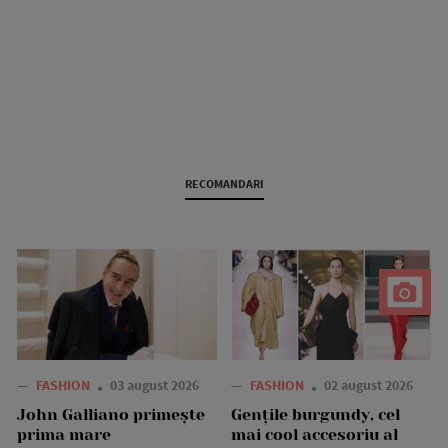
RECOMANDARI
—
FASHION
03 august 2026
—
FASHION
02 august 2026
John Galliano primește
Gențile burgundy, cel
prima mare
mai cool accesoriu al