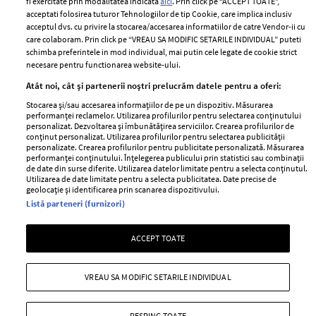
fi exercitate prin modalitatea indicata
aici
. Prin click pe “ACCEPT TOATE”,
Contact
Publicitate
acceptati folosirea tuturor Tehnologiilor de tip Cookie, care implica inclusiv
acceptul dvs. cu privire la stocarea/accesarea informatiilor de catre Vendor-ii cu
Abonamente
care colaboram. Prin click pe “VREAU SA MODIFIC SETARILE INDIVIDUAL” puteti
schimba preferintele in mod individual, mai putin cele legate de cookie strict
necesare pentru functionarea website-ului.
Stiri
Libertatea pentru
Atât noi, cât și partenerii noștri prelucrăm datele pentru a oferi:
femei
GSP
Stocarea și/sau accesarea informațiilor de pe un dispozitiv. Măsurarea
Viva
performanței reclamelor. Utilizarea profilurilor pentru selectarea conținutului
Unica
personalizat. Dezvoltarea și îmbunătățirea serviciilor. Crearea profilurilor de
Avantaje
conținut personalizat. Utilizarea profilurilor pentru selectarea publicității
Baby
personalizate. Crearea profilurilor pentru publicitate personalizată. Măsurarea
Retete practice
performanței conținutului. Înțelegerea publicului prin statistici sau combinații
Retete
de date din surse diferite. Utilizarea datelor limitate pentru a selecta conținutul.
Utilizarea de date limitate pentru a selecta publicitatea. Date precise de
geolocație și identificarea prin scanarea dispozitivului.
Pariază responsabil! Decizia ONJN nr. 821/25.09.2025.
Listă parteneri (furnizori)
Jocurile de noroc sunt interzise minorilor.
ACCEPT TOATE
Copyright © 2026 Ringier Romania SRL
VREAU SA MODIFIC SETARILE INDIVIDUAL
RESPING TOATE