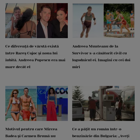
Ce diferență de vârstă există
Andreea Munteanu de la
între Rareș Cojoc și noua lui
Survivor s-a căsătorit civil cu
iubită. Andreea Popescu era mai
logodnicul ei. Imagini cu cei doi
mare decât el
miri
Motivul pentru care Mircea
Ce a pățit un român într-o
Badea și Carmen Brumă nu
benzinărie din Bulgaria: „Aveți