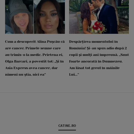
Cum a descoperit Alina Pușcău că
Despărțirea momentului în
are cancer. Primele semne care
România! Și-au spus adio după 2
au trimis-o la medic. Prietena ei,
copii și mulți ani împreună. „Sunt
Olga Barcari, a povestit tot: „Și în
foarte ancorată în Dumnezeu.
Asia Express avea cancer, dar
Am lăsat tot greul în mâinile
nimeni nu știa, nici ea”
Lui...”
CATINE.RO