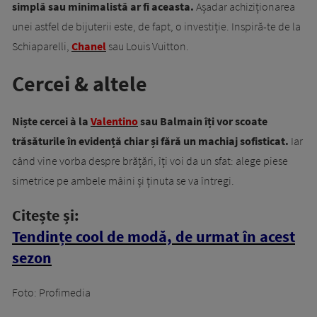
simplă sau minimalistă ar fi aceasta.
Așadar achiziționarea
unei astfel de bijuterii este, de fapt, o investiție. Inspiră-te de la
Schiaparelli,
Chanel
sau Louis Vuitton.
Cercei & altele
Niște cercei à la
Valentino
sau Balmain îți vor scoate
trăsăturile în evidență chiar și fără un machiaj sofisticat.
Iar
când vine vorba despre brățări, îți voi da un sfat: alege piese
simetrice pe ambele mâini și ținuta se va întregi.
Citește și:
Tendințe cool de modă, de urmat în acest
sezon
Foto: Profimedia