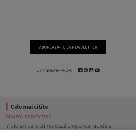
ABONEAZĂ-TE LA NEWSLETTER
Urmareste-ne pe:
Cele mai citite
BEAUTY
BEAUTY TIPS
BE
țe
7 uleiuri care stimulează creșterea rapidă a
Ce
părului
de