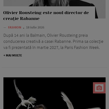
Olivier Rousteing este noul director de
creație Rabanne
—
FASHION
18 iulie 2026
După 14 ani la Balmain, Olivier Rousteing preia
conducerea creativă a casei Rabanne. Prima sa colecție
va fi prezentată în martie 2027, la Paris Fashion Week.
+ MAI MULTE