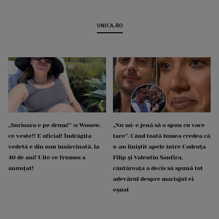
UNICA.RO
„Surioara e pe drum!” :o Wooow,
„Nu mi-e jenă să o spun cu voce
ce veste!! E oficial! Îndrăgita
tare”. Când toată lumea credea că
vedetă e din nou însărcinată, la
s-au liniștit apele între Codruța
40 de ani! Uite ce frumos a
Filip și Valentin Sanfira,
anunțat!
cântăreața a decis să spună tot
adevărul despre mariajul ei
eșuat