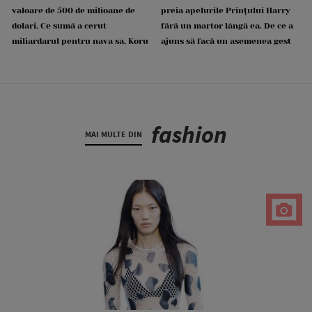
valoare de 500 de milioane de
preia apelurile Prințului Harry
dolari. Ce sumă a cerut
fără un martor lângă ea. De ce a
miliardarul pentru nava sa, Koru
ajuns să facă un asemenea gest
fashion
MAI MULTE DIN