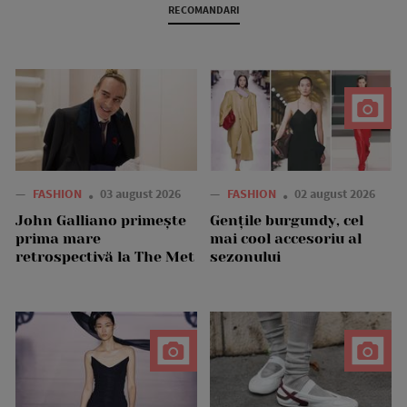
RECOMANDARI
—
FASHION
03 august 2026
—
FASHION
02 august 2026
John Galliano primește
Gențile burgundy, cel
prima mare
mai cool accesoriu al
retrospectivă la The Met
sezonului