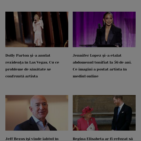
Dolly Parton și-a anulat
Jennifer Lopez și-a etalat
rezidența în Las Vegas. Cu ce
abdomenul tonifiat la 56 de ani.
probleme de sănătate se
Ce imagini a postat artista în
confruntă artista
mediul online
Jeff Bezos își vinde iahtul în
Regina Elisabeta ar fi refuzat să