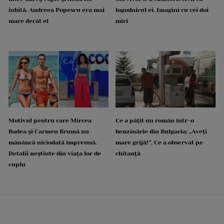
iubită. Andreea Popescu era mai
logodnicul ei. Imagini cu cei doi
mare decât el
miri
Motivul pentru care Mircea
Ce a pățit un român într-o
Badea și Carmen Brumă nu
benzinărie din Bulgaria: „Aveți
mănâncă niciodată împreună.
mare grijă!”. Ce a observat pe
Detalii neștiute din viața lor de
chitanță
cuplu