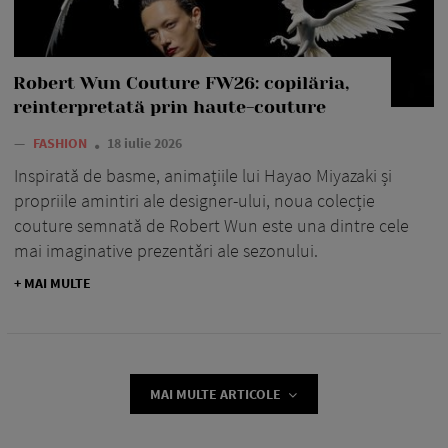
Robert Wun Couture FW26: copilăria,
reinterpretată prin haute-couture
—
FASHION
18 iulie 2026
Inspirată de basme, animațiile lui Hayao Miyazaki și
propriile amintiri ale designer-ului, noua colecție
couture semnată de Robert Wun este una dintre cele
mai imaginative prezentări ale sezonului.
+ MAI MULTE
MAI MULTE ARTICOLE