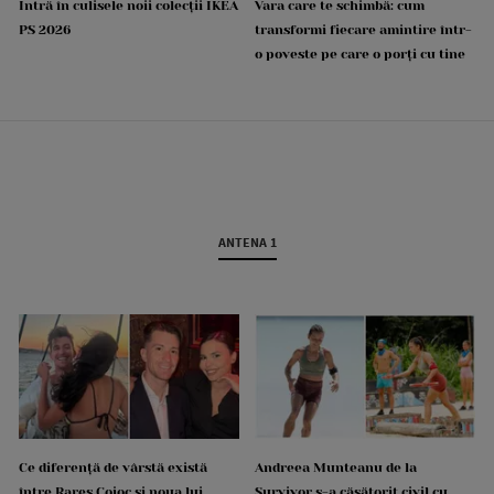
Intră în culisele noii colecții IKEA
Vara care te schimbă: cum
PS 2026
transformi fiecare amintire într-
o poveste pe care o porți cu tine
ANTENA 1
Ce diferență de vârstă există
Andreea Munteanu de la
între Rareș Cojoc și noua lui
Survivor s-a căsătorit civil cu