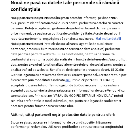
Nouă ne pasă ca datele tale personale să rămână
confidențiale
Noi și partenerii noștri
594
stocăm și/sau accesăm informații pe dispozitivul
dvs., precum identificatorii cookie unici pentru prelucrarea datelor cu caracter
personal. Puteți accepta sau gestiona alegerile dvs. făcând clic mai jos sau în
orice moment, pe pagina cu politica de confidențialitate. Aceste alegeri vor fi
raportate partenerilor noștri și nu vă vor afecta navigarea.
Mai multe detalii
Noi si partenerii nostri (retelele de socializare si agentiile de publicitate
partenere, precum si furnizorii nostri de servicii de date analitice) prelucram
ELLE Style Awards
Termeni si conditii
date pentru a permite website-ului sa functioneze, pentru a personaliza
2024
continutul si anunturile publicitare afisate in functie de interesele si/sau profilul
Politica de
dvs., pentru a va oferi functionalitati aferente retelelor de socializare si pentru a
Despre ELLE
confidențialitate
analiza traficul pe website. Beneficiati de drepturile prevazute de art. 15-22 din
Romania
GDPR in legatura cu prelucrarea datelor cu caracter personal. Aceste drepturi pot
Politica de cookies
fi exercitate prin modalitatea indicata
aici
. Prin click pe “ACCEPT TOATE”,
Contact
Publicitate
acceptati folosirea tuturor Tehnologiilor de tip Cookie, care implica inclusiv
acceptul dvs. cu privire la stocarea/accesarea informatiilor de catre Vendor-ii cu
Abonamente
care colaboram. Prin click pe “VREAU SA MODIFIC SETARILE INDIVIDUAL” puteti
schimba preferintele in mod individual, mai putin cele legate de cookie strict
necesare pentru functionarea website-ului.
Stiri
Libertatea pentru
Atât noi, cât și partenerii noștri prelucrăm datele pentru a oferi:
femei
GSP
Stocarea și/sau accesarea informațiilor de pe un dispozitiv. Măsurarea
Viva
performanței reclamelor. Utilizarea profilurilor pentru selectarea conținutului
Unica