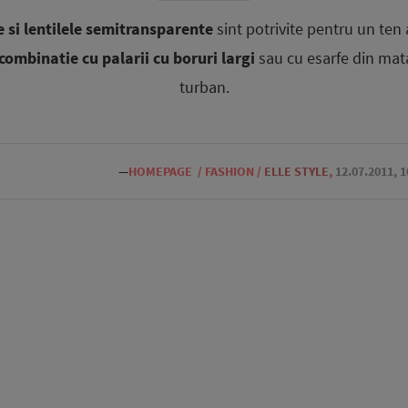
 si lentilele semitransparente
sint potrivite pentru un ten 
 combinatie cu palarii cu boruri largi
sau cu esarfe din ma
turban.
—
HOMEPAGE
/
FASHION
/
ELLE STYLE
,
12.07.2011, 1