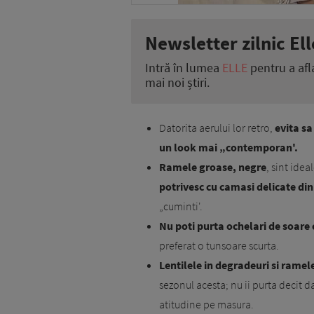
Newsletter zilnic Ell
Intră în lumea
ELLE
pentru a afl
mai noi știri.
Datorita aerului lor retro,
evita sa
un look mai „contemporan'.
Ramele groase, negre
, sint idea
potrivesc cu camasi delicate din 
„cuminti'.
Nu poti purta ochelari de soare
preferat o tunsoare scurta.
Lentilele in degradeuri si rame
sezonul acesta; nu ii purta decit da
atitudine pe masura.