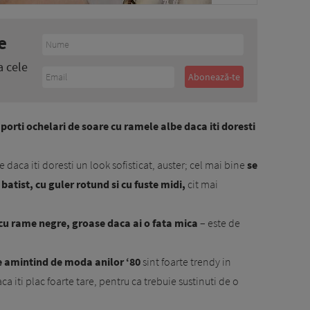
e
a cele
 porti ochelari de soare cu ramele albe daca iti doresti
le daca iti doresti un look sofisticat, auster; cel mai bine
se
batist, cu guler rotund si cu fuste midi,
cit mai
 cu rame negre, groase daca ai o fata mica
– este de
le amintind de moda anilor ‘80
sint foarte trendy in
ca iti plac foarte tare, pentru ca trebuie sustinuti de o