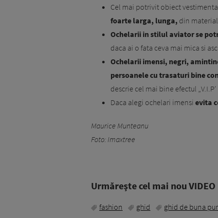
Cel mai potrivit obiect vestimenta
foarte larga, lunga,
din material
Ochelarii in stilul aviator se po
daca ai o fata ceva mai mica si asc
Ochelarii imensi, negri, amintind
persoa­nele cu trasaturi bine co
descrie cel mai bine efectul „V.I.P'
Daca alegi ochelari imensi
evita c
Maurice Munteanu
Foto: Imaxtree
Urmăreşte cel mai nou VIDEO i
fashion
ghid
ghid de buna pur