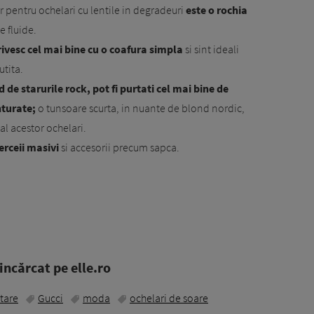
r pentru ochelari cu lentile in degradeuri
este o rochia
e fluide.
trivesc cel mai bine cu o coafura simpla
si sint ideali
utita.
 de starurile rock, pot fi purtati cel mai bine de
nturate;
o tunsoare scurta, in nuante de blond nordic,
 al acestor ochelari.
erceii masivi
si accesorii precum sapca.
ncărcat pe elle.ro
tare
Gucci
moda
ochelari de soare