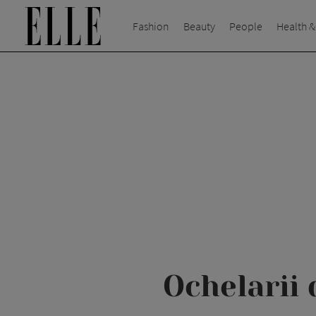
Fashion
Beauty
People
Health &
Ochelarii 