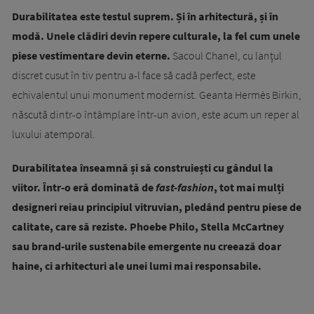
Durabilitatea este testul suprem. Și în arhitectură, și în
modă. Unele clădiri devin repere culturale, la fel cum unele
piese vestimentare devin eterne.
Sacoul Chanel, cu lanțul
discret cusut în tiv pentru a-l face să cadă perfect, este
echivalentul unui monument modernist. Geanta Hermès Birkin,
născută dintr-o întâmplare într-un avion, este acum un reper al
luxului atemporal.
Durabilitatea înseamnă și să construiești cu gândul la
viitor. Într-o eră dominată de
fast-fashion
, tot mai mulți
designeri reiau principiul vitruvian, pledând pentru piese de
calitate, care să reziste. Phoebe Philo, Stella McCartney
sau brand-urile sustenabile emergente nu creează doar
haine, ci arhitecturi ale unei lumi mai responsabile.