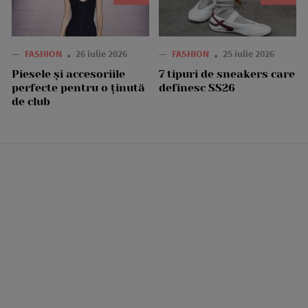
—
FASHION
26 iulie 2026
—
FASHION
25 iulie 2026
Piesele și accesoriile
7 tipuri de sneakers care
perfecte pentru o ținută
definesc SS26
de club