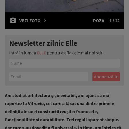
VEZI FOTO
POZA
1 / 12
Newsletter zilnic Elle
Intră în lumea
ELLE
pentru a afla cele mai noi știri.
Am studiat arhitectura și, inevitabil, am ajuns să mă
raportez la Vitruviu, cel care a lăsat una dintre primele
definiții ale unei construcții reușite: frumusețe,
funcționalitate și durabilitate. Trei reguli aparent simple,
dar care s-au dovedit a fi universale. În timp, am înțeles că