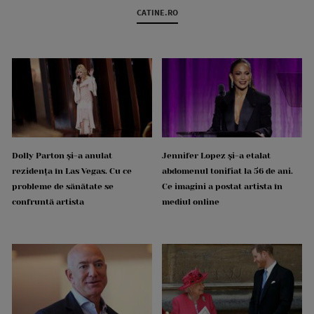
CATINE.RO
Dolly Parton și-a anulat
Jennifer Lopez și-a etalat
rezidența în Las Vegas. Cu ce
abdomenul tonifiat la 56 de ani.
probleme de sănătate se
Ce imagini a postat artista în
confruntă artista
mediul online