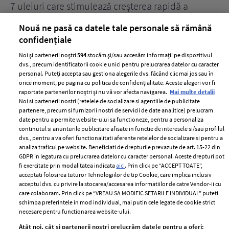
țe
7 uleiuri care stimulează creșterea rapidă a
Ce
părului
de
Nouă ne pasă ca datele tale personale să rămână
confidențiale
Noi și partenerii noștri
594
stocăm și/sau accesăm informații pe dispozitivul
dvs., precum identificatorii cookie unici pentru prelucrarea datelor cu caracter
personal. Puteți accepta sau gestiona alegerile dvs. făcând clic mai jos sau în
orice moment, pe pagina cu politica de confidențialitate. Aceste alegeri vor fi
raportate partenerilor noștri și nu vă vor afecta navigarea.
Mai multe detalii
Noi si partenerii nostri (retelele de socializare si agentiile de publicitate
partenere, precum si furnizorii nostri de servicii de date analitice) prelucram
ELLE Style Awards
Termeni si conditii
date pentru a permite website-ului sa functioneze, pentru a personaliza
2024
continutul si anunturile publicitare afisate in functie de interesele si/sau profilul
Politica de
dvs., pentru a va oferi functionalitati aferente retelelor de socializare si pentru a
Despre ELLE
confidențialitate
analiza traficul pe website. Beneficiati de drepturile prevazute de art. 15-22 din
Romania
GDPR in legatura cu prelucrarea datelor cu caracter personal. Aceste drepturi pot
Politica de cookies
fi exercitate prin modalitatea indicata
aici
. Prin click pe “ACCEPT TOATE”,
Contact
Publicitate
acceptati folosirea tuturor Tehnologiilor de tip Cookie, care implica inclusiv
acceptul dvs. cu privire la stocarea/accesarea informatiilor de catre Vendor-ii cu
Abonamente
care colaboram. Prin click pe “VREAU SA MODIFIC SETARILE INDIVIDUAL” puteti
schimba preferintele in mod individual, mai putin cele legate de cookie strict
necesare pentru functionarea website-ului.
Stiri
Libertatea pentru
Atât noi, cât și partenerii noștri prelucrăm datele pentru a oferi: