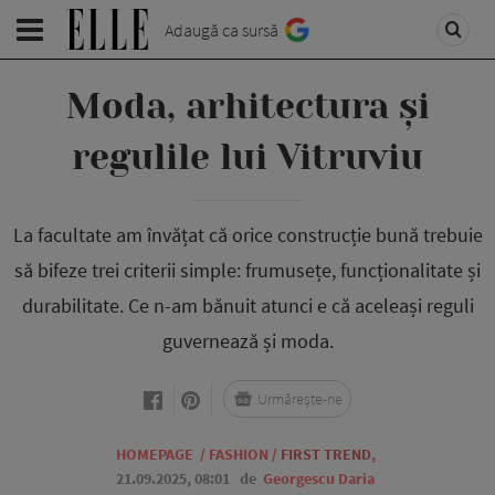
Adaugă ca sursă
Moda, arhitectura și
regulile lui Vitruviu
La facultate am învățat că orice construcție bună trebuie
să bifeze trei criterii simple: frumusețe, funcționalitate și
durabilitate. Ce n-am bănuit atunci e că aceleași reguli
guvernează și moda.
Urmărește-ne
HOMEPAGE
/
FASHION
/
FIRST TREND
,
21.09.2025, 08:01
de
Georgescu Daria