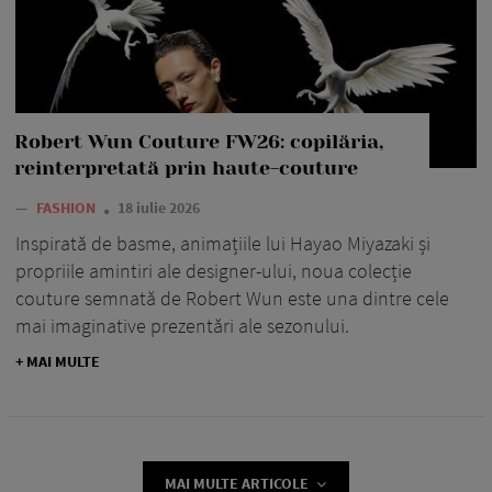
Robert Wun Couture FW26: copilăria,
reinterpretată prin haute-couture
—
FASHION
18 iulie 2026
Inspirată de basme, animațiile lui Hayao Miyazaki și
propriile amintiri ale designer-ului, noua colecție
couture semnată de Robert Wun este una dintre cele
mai imaginative prezentări ale sezonului.
+ MAI MULTE
MAI MULTE ARTICOLE