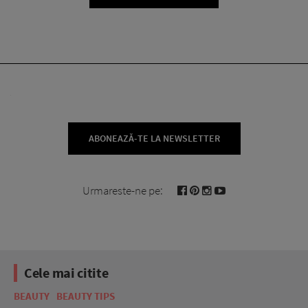
ABONEAZĂ-TE LA NEWSLETTER
Urmareste-ne pe:
Cele mai citite
BEAUTY
BEAUTY TIPS
BE