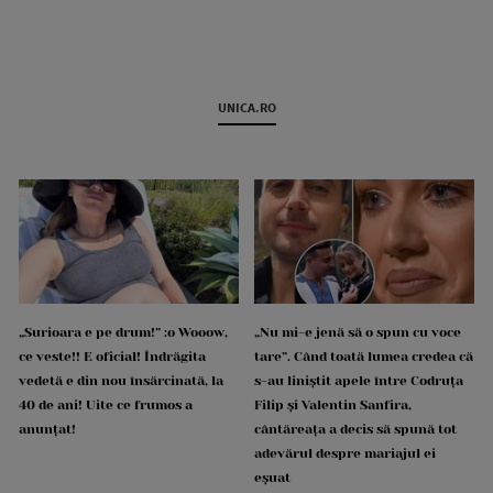
UNICA.RO
„Surioara e pe drum!” :o Wooow,
„Nu mi-e jenă să o spun cu voce
ce veste!! E oficial! Îndrăgita
tare”. Când toată lumea credea că
vedetă e din nou însărcinată, la
s-au liniștit apele între Codruța
40 de ani! Uite ce frumos a
Filip și Valentin Sanfira,
anunțat!
cântăreața a decis să spună tot
adevărul despre mariajul ei
eșuat