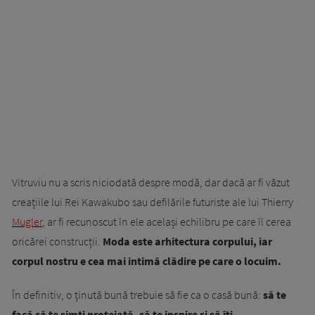
Vitruviu nu a scris niciodată despre modă, dar dacă ar fi văzut
creațiile lui Rei Kawakubo sau defilările futuriste ale lui Thierry
Mugler
, ar fi recunoscut în ele același echilibru pe care îl cerea
oricărei construcții.
Moda este arhitectura corpului, iar
corpul nostru e cea mai intimă clădire pe care o locuim.
În definitiv, o ținută bună trebuie să fie ca o casă bună:
să te
facă să te simți protejată, să te inspire și să îți