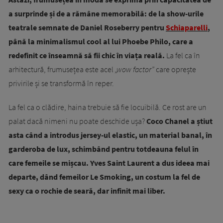
a surprinde și de a rămâne memorabilă: de la show-urile
teatrale semnate de Daniel Roseberry pentru
Schiaparelli
,
până la minimalismul cool al lui Phoebe Philo, care a
redefinit ce înseamnă să fii chic în viața reală.
La fel ca în
arhitectură, frumusețea este acel
„wow factor”
care oprește
privirile și se transformă în reper.
La fel ca o clădire, haina trebuie să fie locuibilă. Ce rost are un
palat dacă nimeni nu poate deschide ușa?
Coco Chanel a știut
asta când a introdus jersey-ul elastic, un material banal, în
garderoba de lux, schimbând pentru totdeauna felul în
care femeile se mișcau. Yves Saint Laurent a dus ideea mai
departe, dând femeilor Le Smoking, un costum la fel de
sexy ca o rochie de seară, dar infinit mai liber.