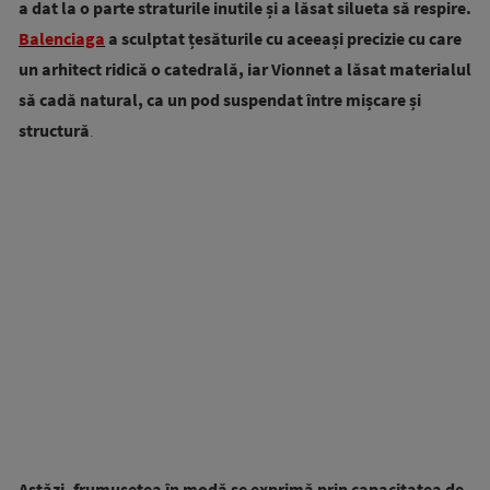
a dat la o parte straturile inutile și a lăsat silueta să respire.
Balenciaga
a sculptat țesăturile cu aceeași precizie cu care
un arhitect ridică o catedrală, iar Vionnet a lăsat materialul
să cadă natural, ca un pod suspendat între mișcare și
structură
.
Astăzi, frumusețea în modă se exprimă prin capacitatea de