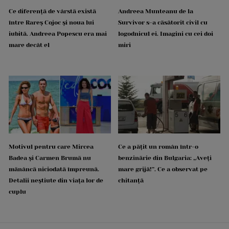
Ce diferență de vârstă există
Andreea Munteanu de la
între Rareș Cojoc și noua lui
Survivor s-a căsătorit civil cu
iubită. Andreea Popescu era mai
logodnicul ei. Imagini cu cei doi
mare decât el
miri
Motivul pentru care Mircea
Ce a pățit un român într-o
Badea și Carmen Brumă nu
benzinărie din Bulgaria: „Aveți
mănâncă niciodată împreună.
mare grijă!”. Ce a observat pe
Detalii neștiute din viața lor de
chitanță
cuplu