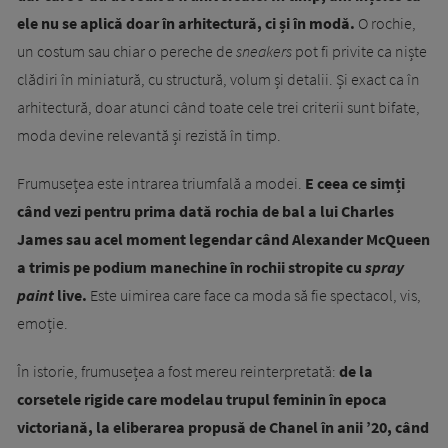
ele nu se aplică doar în arhitectură, ci și în modă.
O rochie,
un costum sau chiar o pereche de
sneakers
pot fi privite ca niște
clădiri în miniatură, cu structură, volum și detalii. Și exact ca în
arhitectură, doar atunci când toate cele trei criterii sunt bifate,
moda devine relevantă și rezistă în timp.
Frumusețea este intrarea triumfală a modei.
E ceea ce simți
când vezi pentru prima dată rochia de bal a lui Charles
James sau acel moment legendar când Alexander McQueen
a trimis pe podium manechine în rochii stropite cu
spray
paint
live.
Este uimirea care face ca moda să fie spectacol, vis,
emoție.
În istorie, frumusețea a fost mereu reinterpretată:
de la
corsetele rigide care modelau trupul feminin în epoca
victoriană, la eliberarea propusă de Chanel în anii ’20, când