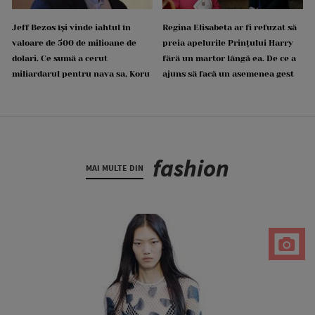
Jeff Bezos își vinde iahtul în
Regina Elisabeta ar fi refuzat să
valoare de 500 de milioane de
preia apelurile Prințului Harry
dolari. Ce sumă a cerut
fără un martor lângă ea. De ce a
miliardarul pentru nava sa, Koru
ajuns să facă un asemenea gest
fashion
MAI MULTE DIN