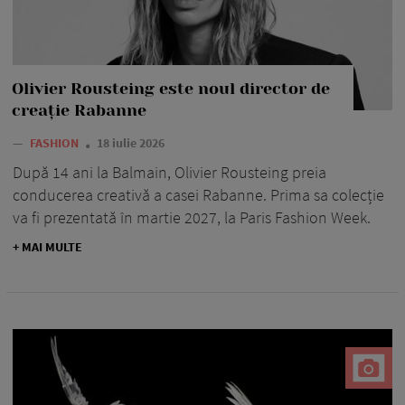
Olivier Rousteing este noul director de
creație Rabanne
—
FASHION
18 iulie 2026
După 14 ani la Balmain, Olivier Rousteing preia
conducerea creativă a casei Rabanne. Prima sa colecție
va fi prezentată în martie 2027, la Paris Fashion Week.
+ MAI MULTE