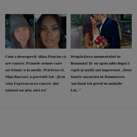
Cum a descoperit Alina Pușcău că
Despărțirea momentului în
are cancer. Primele semne care
România! Și-au spus adio după 2
au trimis-o la medic. Prietena ei,
copii și mulți ani împreună. „Sunt
Olga Barcari, a povestit tot: „Și în
foarte ancorată în Dumnezeu.
Asia Express avea cancer, dar
Am lăsat tot greul în mâinile
nimeni nu știa, nici ea”
Lui...”