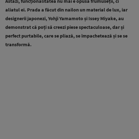
Astăzi, funcționalitatea nu mai e opusă frumuseții, ci
aliatul ei. Prada a făcut din nailon un material de lux, iar
designerii japonezi, Yohji Yamamoto și Issey Miyake, au
demonstrat că poți să creezi piese spectaculoase, dar și
perfect purtabile, care se pliază, se împachetează și se se
transformă.