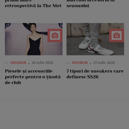
retrospectivă la The Met
sezonului
—
FASHION
26 iulie 2026
—
FASHION
25 iulie 2026
Piesele și accesoriile
7 tipuri de sneakers care
perfecte pentru o ținută
definesc SS26
de club