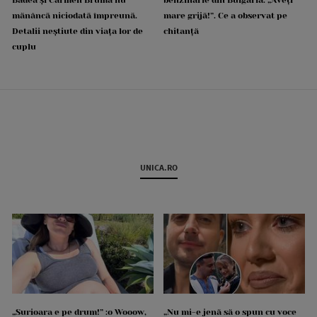
mănâncă niciodată împreună.
mare grijă!”. Ce a observat pe
Detalii neștiute din viața lor de
chitanță
cuplu
UNICA.RO
„Surioara e pe drum!” :o Wooow,
„Nu mi-e jenă să o spun cu voce