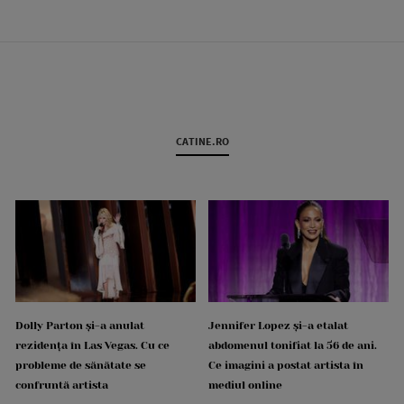
CATINE.RO
Dolly Parton și-a anulat
Jennifer Lopez și-a etalat
rezidența în Las Vegas. Cu ce
abdomenul tonifiat la 56 de ani.
probleme de sănătate se
Ce imagini a postat artista în
confruntă artista
mediul online