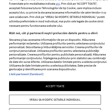
Politica de cookies
fi exercitate prin modalitatea indicata
aici
. Prin click pe “ACCEPT TOATE”,
Contact
Publicitate
acceptati folosirea tuturor Tehnologiilor de tip Cookie, care implica inclusiv
acceptul dvs. cu privire la stocarea/accesarea informatiilor de catre Vendor-ii cu
Abonamente
care colaboram. Prin click pe “VREAU SA MODIFIC SETARILE INDIVIDUAL” puteti
schimba preferintele in mod individual, mai putin cele legate de cookie strict
necesare pentru functionarea website-ului.
Stiri
Libertatea pentru
Atât noi, cât și partenerii noștri prelucrăm datele pentru a oferi:
femei
GSP
Stocarea și/sau accesarea informațiilor de pe un dispozitiv. Măsurarea
Viva
performanței reclamelor. Utilizarea profilurilor pentru selectarea conținutului
Unica
personalizat. Dezvoltarea și îmbunătățirea serviciilor. Crearea profilurilor de
Avantaje
conținut personalizat. Utilizarea profilurilor pentru selectarea publicității
Baby
personalizate. Crearea profilurilor pentru publicitate personalizată. Măsurarea
Retete practice
performanței conținutului. Înțelegerea publicului prin statistici sau combinații
Retete
de date din surse diferite. Utilizarea datelor limitate pentru a selecta conținutul.
Utilizarea de date limitate pentru a selecta publicitatea. Date precise de
geolocație și identificarea prin scanarea dispozitivului.
Pariază responsabil! Decizia ONJN nr. 821/25.09.2025.
Listă parteneri (furnizori)
Jocurile de noroc sunt interzise minorilor.
ACCEPT TOATE
Copyright © 2026 Ringier Romania SRL
VREAU SA MODIFIC SETARILE INDIVIDUAL