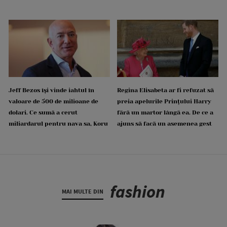
Jeff Bezos își vinde iahtul în
Regina Elisabeta ar fi refuzat să
valoare de 500 de milioane de
preia apelurile Prințului Harry
dolari. Ce sumă a cerut
fără un martor lângă ea. De ce a
miliardarul pentru nava sa, Koru
ajuns să facă un asemenea gest
fashion
MAI MULTE DIN