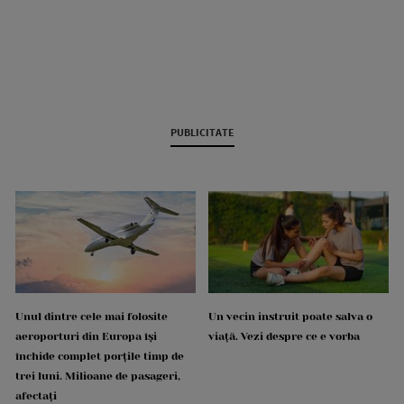
PUBLICITATE
Unul dintre cele mai folosite
Un vecin instruit poate salva o
aeroporturi din Europa își
viață. Vezi despre ce e vorba
închide complet porțile timp de
trei luni. Milioane de pasageri,
afectați