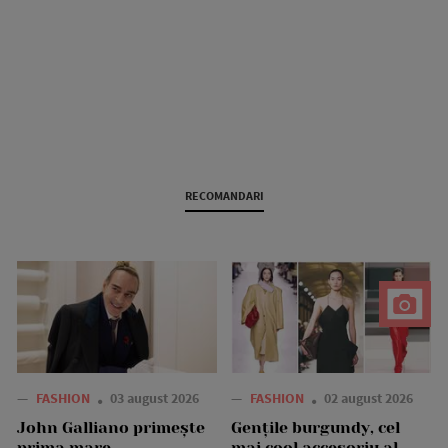
RECOMANDARI
—
FASHION
03 august 2026
—
FASHION
02 august 2026
John Galliano primește
Gențile burgundy, cel
prima mare
mai cool accesoriu al