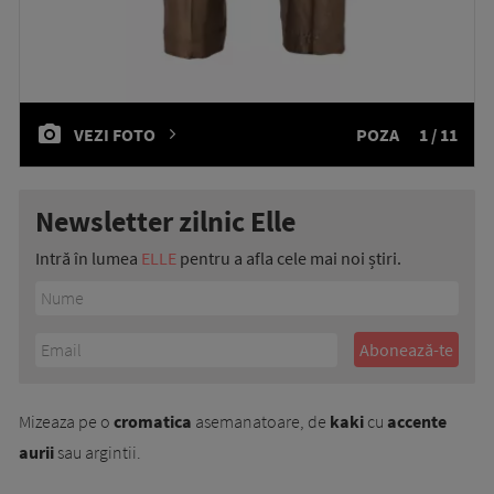
VEZI FOTO
POZA
1 / 11
Newsletter zilnic Elle
Intră în lumea
ELLE
pentru a afla cele mai noi știri.
Mizeaza pe o
cromatica
asemanatoare, de
kaki
cu
accente
aurii
sau argintii.