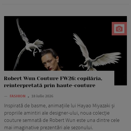
Robert Wun Couture FW26: copilăria,
reinterpretată prin haute-couture
—
FASHION
18 iulie 2026
Inspirată de basme, animațiile lui Hayao Miyazaki și
propriile amintiri ale designer-ului, noua colecție
couture semnată de Robert Wun este una dintre cele
mai imaginative prezentări ale sezonului.