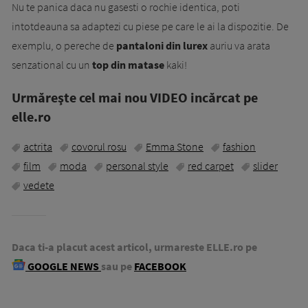
Nu te panica daca nu gasesti o rochie identica, poti
intotdeauna sa adaptezi cu piese pe care le ai la dispozitie. De
exemplu, o pereche de
pantaloni din lurex
auriu va arata
senzational cu un
top din matase
kaki!
Urmăreşte cel mai nou VIDEO incărcat pe
elle.ro
actrita
covorul rosu
Emma Stone
fashion
film
moda
personal style
red carpet
slider
vedete
Daca ti-a placut acest articol, urmareste ELLE.ro pe
GOOGLE NEWS
sau pe
FACEBOOK