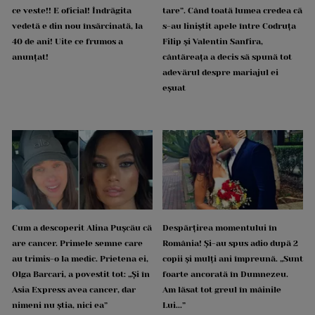
ce veste!! E oficial! Îndrăgita
tare”. Când toată lumea credea că
vedetă e din nou însărcinată, la
s-au liniștit apele între Codruța
40 de ani! Uite ce frumos a
Filip și Valentin Sanfira,
anunțat!
cântăreața a decis să spună tot
adevărul despre mariajul ei
eșuat
Cum a descoperit Alina Pușcău că
Despărțirea momentului în
are cancer. Primele semne care
România! Și-au spus adio după 2
au trimis-o la medic. Prietena ei,
copii și mulți ani împreună. „Sunt
Olga Barcari, a povestit tot: „Și în
foarte ancorată în Dumnezeu.
Asia Express avea cancer, dar
Am lăsat tot greul în mâinile
nimeni nu știa, nici ea”
Lui...”