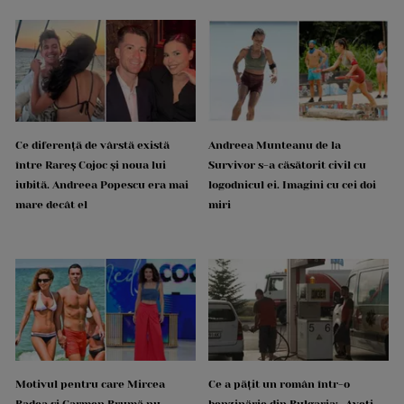
Ce diferență de vârstă există
Andreea Munteanu de la
între Rareș Cojoc și noua lui
Survivor s-a căsătorit civil cu
iubită. Andreea Popescu era mai
logodnicul ei. Imagini cu cei doi
mare decât el
miri
Motivul pentru care Mircea
Ce a pățit un român într-o
Badea și Carmen Brumă nu
benzinărie din Bulgaria: „Aveți