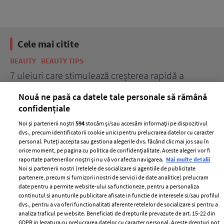
Cele mai citite
BEAUTY
BEAUTY TIPS
BE
țe
7 uleiuri care stimulează creșterea rapidă a
Ce
părului
de
Nouă ne pasă ca datele tale personale să rămână
confidențiale
Noi și partenerii noștri
594
stocăm și/sau accesăm informații pe dispozitivul
dvs., precum identificatorii cookie unici pentru prelucrarea datelor cu caracter
personal. Puteți accepta sau gestiona alegerile dvs. făcând clic mai jos sau în
orice moment, pe pagina cu politica de confidențialitate. Aceste alegeri vor fi
raportate partenerilor noștri și nu vă vor afecta navigarea.
Mai multe detalii
Noi si partenerii nostri (retelele de socializare si agentiile de publicitate
partenere, precum si furnizorii nostri de servicii de date analitice) prelucram
ELLE Style Awards
Termeni si conditii
date pentru a permite website-ului sa functioneze, pentru a personaliza
2024
continutul si anunturile publicitare afisate in functie de interesele si/sau profilul
Politica de
dvs., pentru a va oferi functionalitati aferente retelelor de socializare si pentru a
Despre ELLE
confidențialitate
analiza traficul pe website. Beneficiati de drepturile prevazute de art. 15-22 din
Romania
GDPR in legatura cu prelucrarea datelor cu caracter personal. Aceste drepturi pot