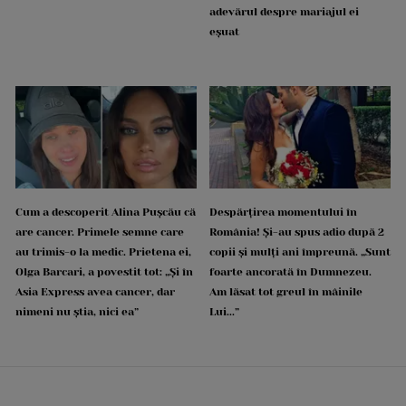
adevărul despre mariajul ei
eșuat
Cum a descoperit Alina Pușcău că
Despărțirea momentului în
are cancer. Primele semne care
România! Și-au spus adio după 2
au trimis-o la medic. Prietena ei,
copii și mulți ani împreună. „Sunt
Olga Barcari, a povestit tot: „Și în
foarte ancorată în Dumnezeu.
Asia Express avea cancer, dar
Am lăsat tot greul în mâinile
nimeni nu știa, nici ea”
Lui...”