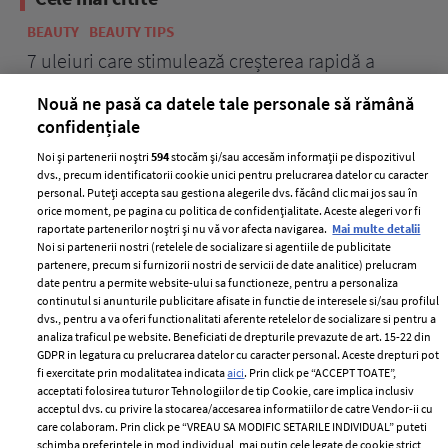
BEAUTY
BEAUTY TIPS
BE
țe
7 uleiuri care stimulează creșterea rapidă a
Ce
părului
de
Nouă ne pasă ca datele tale personale să rămână
confidențiale
Noi și partenerii noștri
594
stocăm și/sau accesăm informații pe dispozitivul
dvs., precum identificatorii cookie unici pentru prelucrarea datelor cu caracter
personal. Puteți accepta sau gestiona alegerile dvs. făcând clic mai jos sau în
orice moment, pe pagina cu politica de confidențialitate. Aceste alegeri vor fi
raportate partenerilor noștri și nu vă vor afecta navigarea.
Mai multe detalii
Noi si partenerii nostri (retelele de socializare si agentiile de publicitate
partenere, precum si furnizorii nostri de servicii de date analitice) prelucram
ELLE Style Awards
Termeni si conditii
date pentru a permite website-ului sa functioneze, pentru a personaliza
2024
continutul si anunturile publicitare afisate in functie de interesele si/sau profilul
Politica de
dvs., pentru a va oferi functionalitati aferente retelelor de socializare si pentru a
Despre ELLE
confidențialitate
analiza traficul pe website. Beneficiati de drepturile prevazute de art. 15-22 din
Romania
GDPR in legatura cu prelucrarea datelor cu caracter personal. Aceste drepturi pot
Politica de cookies
fi exercitate prin modalitatea indicata
aici
. Prin click pe “ACCEPT TOATE”,
Contact
Publicitate
acceptati folosirea tuturor Tehnologiilor de tip Cookie, care implica inclusiv
acceptul dvs. cu privire la stocarea/accesarea informatiilor de catre Vendor-ii cu
Abonamente
care colaboram. Prin click pe “VREAU SA MODIFIC SETARILE INDIVIDUAL” puteti
schimba preferintele in mod individual, mai putin cele legate de cookie strict