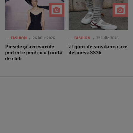
—
FASHION
26 iulie 2026
—
FASHION
25 iulie 2026
Piesele și accesoriile
7 tipuri de sneakers care
perfecte pentru o ținută
definesc SS26
de club