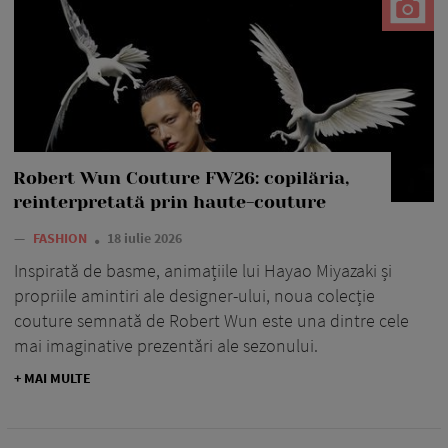
Robert Wun Couture FW26: copilăria,
reinterpretată prin haute-couture
—
FASHION
18 iulie 2026
Inspirată de basme, animațiile lui Hayao Miyazaki și
propriile amintiri ale designer-ului, noua colecție
couture semnată de Robert Wun este una dintre cele
mai imaginative prezentări ale sezonului.
+ MAI MULTE