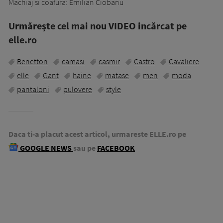
Machiaj si coafura: Emilian Ciobanu
Urmăreşte cel mai nou VIDEO incărcat pe
elle.ro
Benetton
camasi
casmir
Castro
Cavaliere
elle
Gant
haine
matase
men
moda
pantaloni
pulovere
style
Daca ti-a placut acest articol, urmareste ELLE.ro pe
GOOGLE NEWS
sau pe
FACEBOOK