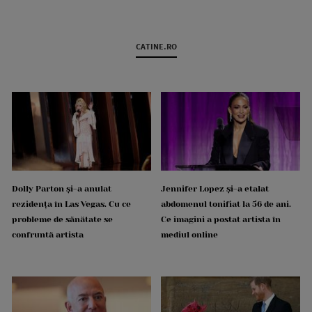
CATINE.RO
Dolly Parton și-a anulat
Jennifer Lopez și-a etalat
rezidența în Las Vegas. Cu ce
abdomenul tonifiat la 56 de ani.
probleme de sănătate se
Ce imagini a postat artista în
confruntă artista
mediul online