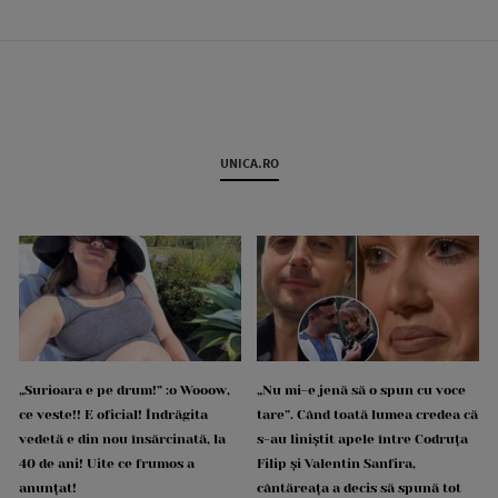
UNICA.RO
„Surioara e pe drum!” :o Wooow,
„Nu mi-e jenă să o spun cu voce
ce veste!! E oficial! Îndrăgita
tare”. Când toată lumea credea că
vedetă e din nou însărcinată, la
s-au liniștit apele între Codruța
40 de ani! Uite ce frumos a
Filip și Valentin Sanfira,
anunțat!
cântăreața a decis să spună tot