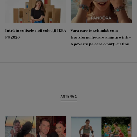
Intră în culisele noii colecții IKEA
Vara care te schimbă: cum
PS 2026
transformi fiecare amintire într-
o poveste pe care o porți cu tine
ANTENA 1