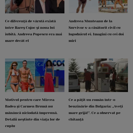
Ce diferență de vârstă există
Andreea Munteanu de la
între Rareș Cojoc și noua lui
Survivor s-a căsătorit civil cu
iubită. Andreea Popescu era mai
logodnicul ei. Imagini cu cei doi
mare decât el
miri
Motivul pentru care Mircea
Ce a pățit un român într-o
Badea și Carmen Brumă nu
benzinărie din Bulgaria: „Aveți
mănâncă niciodată împreună.
mare grijă!”. Ce a observat pe
Detalii neștiute din viața lor de
chitanță
cuplu