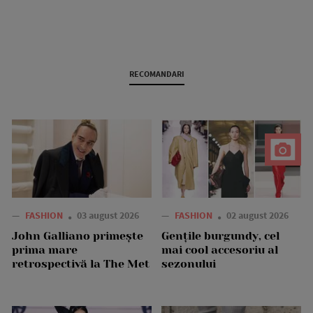
RECOMANDARI
—
FASHION
03 august 2026
—
FASHION
02 august 2026
John Galliano primește
Gențile burgundy, cel
prima mare
mai cool accesoriu al
retrospectivă la The Met
sezonului