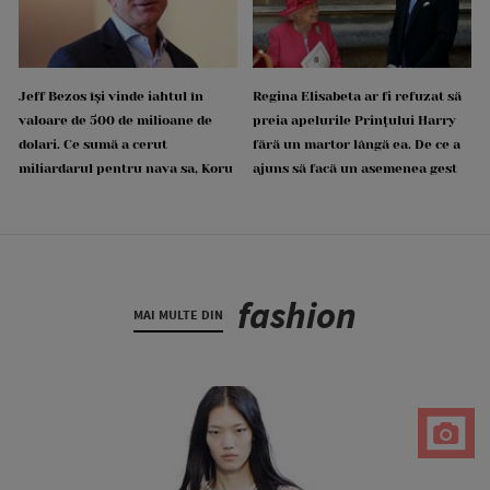
Jeff Bezos își vinde iahtul în
Regina Elisabeta ar fi refuzat să
valoare de 500 de milioane de
preia apelurile Prințului Harry
dolari. Ce sumă a cerut
fără un martor lângă ea. De ce a
miliardarul pentru nava sa, Koru
ajuns să facă un asemenea gest
fashion
MAI MULTE DIN