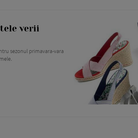
tele verii
ntru sezonul primavara-vara
rmele.