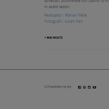
suflecati, puloverele din casmir si
in acest sezon.
Realizator : Marian Palie
Fotografii : Iulian Nan
+ MAI MULTE
Urmareste-ne pe: