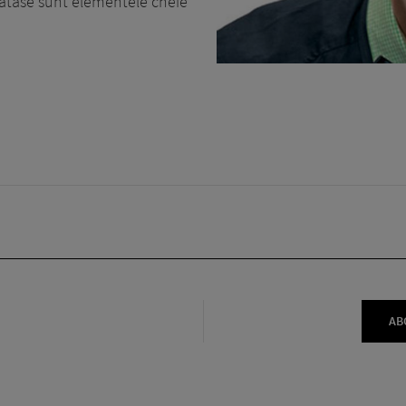
 matase sunt elementele cheie
AB