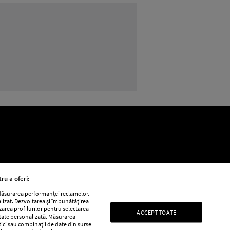
BEAUTY
BEAUTY TIPS
Cea mai buna ordine in ca
litica de confidențialitate
Politica de
ru a oferi:
 Măsurarea performanței reclamelor.
alizat. Dezvoltarea și îmbunătățirea
e
Retete practice
izarea profilurilor pentru selectarea
ACCEPT TOATE
itate personalizată. Măsurarea
tici sau combinații de date din surse