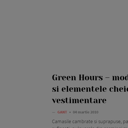
Green Hours – mo
si elementele chei
vestimentare
—
GANT
04 martie 2010
Camasile cambrate si suprapuse, pa