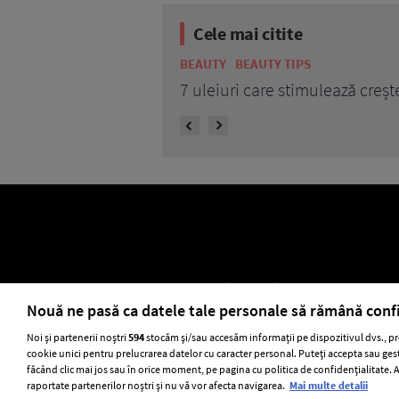
Cele mai citite
BEAUTY
BEAUTY TIPS
7 uleiuri care stimulează creșt
ELLE Style Awards 2024
Despre EL
Nouă ne pasă ca datele tale personale să rămână conf
Noi și partenerii noștri
594
stocăm și/sau accesăm informații pe dispozitivul dvs., pr
cookie unici pentru prelucrarea datelor cu caracter personal. Puteți accepta sau gest
Stiri
GSP
Uni
făcând clic mai jos sau în orice moment, pe pagina cu politica de confidențialitate. Ac
raportate partenerilor noștri și nu vă vor afecta navigarea.
Mai multe detalii