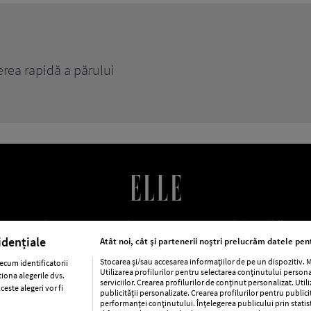
erea rapidă a părului
LE Romania
Contact
Abonamente
Termeni si conditii
Po
cookies
Publicitate
idențiale
Atât noi, cât și partenerii noștri prelucrăm datele pent
Stocarea și/sau accesarea informațiilor de pe un dispozitiv.
ecum identificatorii
Utilizarea profilurilor pentru selectarea conținutului person
iona alegerile dvs.
ca
Baby
Retete
Libertatea pentru femei
Viva
Avantaj
serviciilor. Crearea profilurilor de conținut personalizat. Util
este alegeri vor fi
publicității personalizate. Crearea profilurilor pentru public
performanței conținutului. Înțelegerea publicului prin statis
Pariază responsabil! Decizia ONJN nr. 821/25.09.2025.