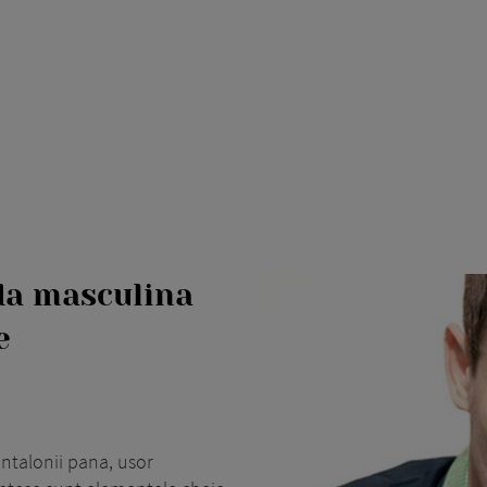
da masculina
e
ntalonii pana, usor