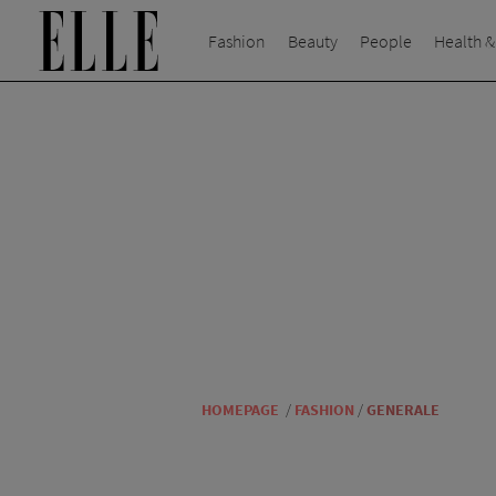
Fashion
Beauty
People
Health &
HOMEPAGE
/
FASHION
/
GENERALE