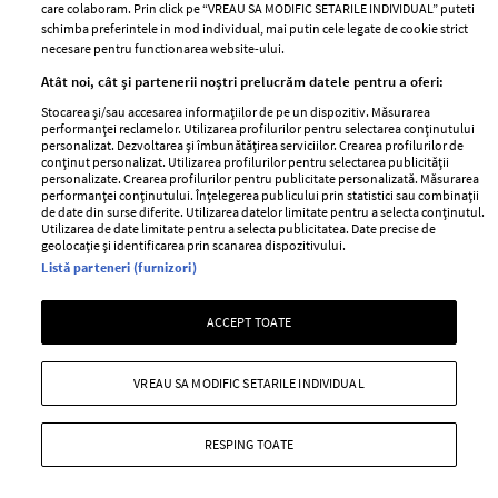
care colaboram. Prin click pe “VREAU SA MODIFIC SETARILE INDIVIDUAL” puteti
schimba preferintele in mod individual, mai putin cele legate de cookie strict
necesare pentru functionarea website-ului.
Stiri
Libertatea pentru
Atât noi, cât și partenerii noștri prelucrăm datele pentru a oferi:
femei
GSP
Stocarea și/sau accesarea informațiilor de pe un dispozitiv. Măsurarea
Viva
performanței reclamelor. Utilizarea profilurilor pentru selectarea conținutului
Unica
personalizat. Dezvoltarea și îmbunătățirea serviciilor. Crearea profilurilor de
Avantaje
conținut personalizat. Utilizarea profilurilor pentru selectarea publicității
Baby
personalizate. Crearea profilurilor pentru publicitate personalizată. Măsurarea
Retete practice
performanței conținutului. Înțelegerea publicului prin statistici sau combinații
Retete
de date din surse diferite. Utilizarea datelor limitate pentru a selecta conținutul.
Utilizarea de date limitate pentru a selecta publicitatea. Date precise de
geolocație și identificarea prin scanarea dispozitivului.
Pariază responsabil! Decizia ONJN nr. 821/25.09.2025.
Listă parteneri (furnizori)
Jocurile de noroc sunt interzise minorilor.
ACCEPT TOATE
Copyright © 2026 Ringier Romania SRL
VREAU SA MODIFIC SETARILE INDIVIDUAL
RESPING TOATE