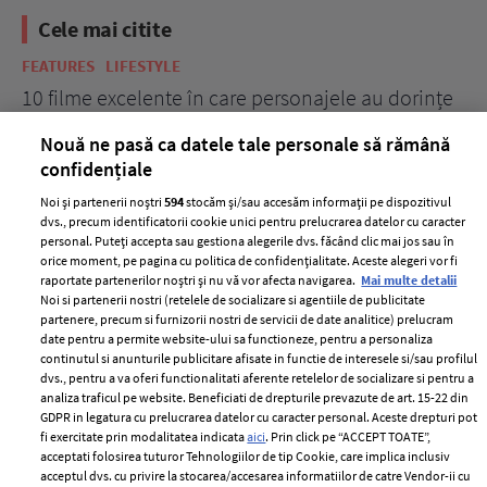
Cele mai citite
FEATURES
LIFESTYLE
BE
10 filme excelente în care personajele au dorințe
7 
acerbe de răzbunare
pă
Nouă ne pasă ca datele tale personale să rămână
confidențiale
Noi și partenerii noștri
594
stocăm și/sau accesăm informații pe dispozitivul
dvs., precum identificatorii cookie unici pentru prelucrarea datelor cu caracter
personal. Puteți accepta sau gestiona alegerile dvs. făcând clic mai jos sau în
orice moment, pe pagina cu politica de confidențialitate. Aceste alegeri vor fi
raportate partenerilor noștri și nu vă vor afecta navigarea.
Mai multe detalii
Noi si partenerii nostri (retelele de socializare si agentiile de publicitate
partenere, precum si furnizorii nostri de servicii de date analitice) prelucram
ELLE Style Awards
Termeni si conditii
date pentru a permite website-ului sa functioneze, pentru a personaliza
2024
continutul si anunturile publicitare afisate in functie de interesele si/sau profilul
Politica de
dvs., pentru a va oferi functionalitati aferente retelelor de socializare si pentru a
Despre ELLE
confidențialitate
analiza traficul pe website. Beneficiati de drepturile prevazute de art. 15-22 din
Romania
GDPR in legatura cu prelucrarea datelor cu caracter personal. Aceste drepturi pot
Politica de cookies
fi exercitate prin modalitatea indicata
aici
. Prin click pe “ACCEPT TOATE”,
Contact
Publicitate
acceptati folosirea tuturor Tehnologiilor de tip Cookie, care implica inclusiv
acceptul dvs. cu privire la stocarea/accesarea informatiilor de catre Vendor-ii cu
Abonamente