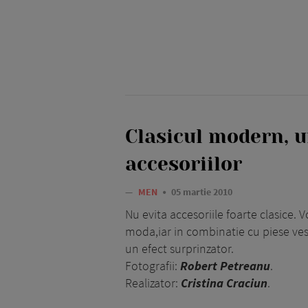
Clasicul modern, u
accesoriilor
—
MEN
05 martie 2010
Nu evita accesoriile foarte clasice. V
moda,iar in combinatie cu piese v
un efect surprinzator.
Fotografii:
Robert Petreanu
.
Realizator:
Cristina Craciun
.