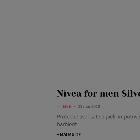
Nivea for men Silv
—
MEN
21 mai 2010
Protectie avansata a pielii impotriva 
barbierit.
+ MAI MULTE