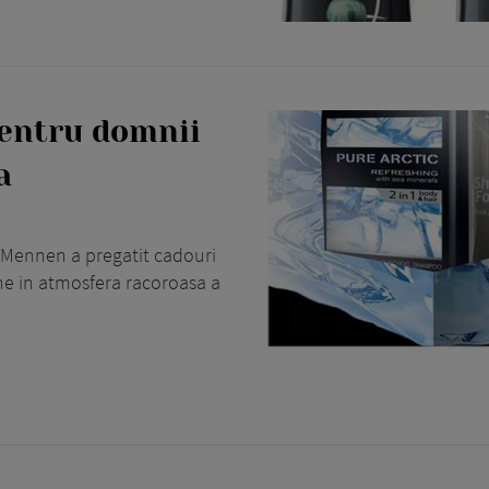
entru domnii
a
 Mennen a pregatit cadouri
ne in atmosfera racoroasa a