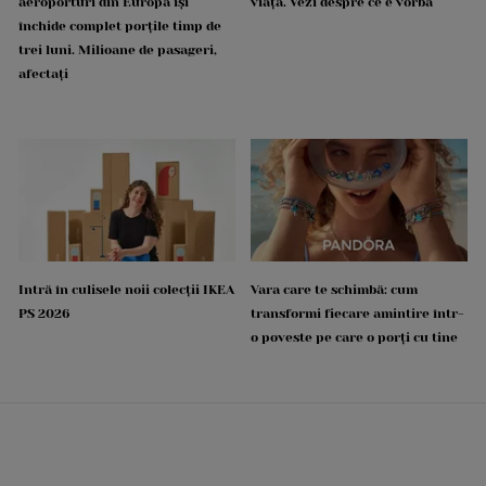
aeroporturi din Europa își
viață. Vezi despre ce e vorba
închide complet porțile timp de
trei luni. Milioane de pasageri,
afectați
Intră în culisele noii colecții IKEA
Vara care te schimbă: cum
PS 2026
transformi fiecare amintire într-
o poveste pe care o porți cu tine