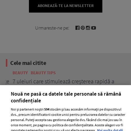
ABONEAZĂ-TE LA NEWSLETTER
Urmareste-ne pe:
Cele mai citite
BEAUTY
BEAUTY TIPS
BE
țe
7 uleiuri care stimulează creșterea rapidă a
Ce
părului
de
Nouă ne pasă ca datele tale personale să rămână
confidențiale
Noi și partenerii noștri
594
stocăm și/sau accesăm informații pe dispozitivul
dvs., precum identificatorii cookie unici pentru prelucrarea datelor cu caracter
personal. Puteți accepta sau gestiona alegerile dvs. făcând clic mai jos sau în
orice moment, pe pagina cu politica de confidențialitate. Aceste alegeri vor fi
raportate partenerilor noștri și nu vă vor afecta navigarea.
Mai multe detalii