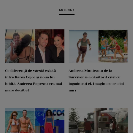
ANTENA 1
Ce diferență de vârstă există
Andreea Munteanu de la
între Rareș Cojoc și noua lui
Survivor s-a căsătorit civil cu
iubită. Andreea Popescu era mai
logodnicul ei. Imagini cu cei doi
mare decât el
miri