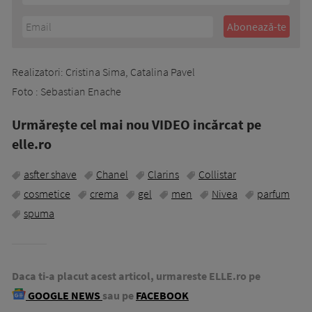
Realizatori: Cristina Sima, Catalina Pavel
Foto : Sebastian Enache
Urmăreşte cel mai nou VIDEO incărcat pe
elle.ro
asfter shave
Chanel
Clarins
Collistar
cosmetice
crema
gel
men
Nivea
parfum
spuma
Daca ti-a placut acest articol, urmareste ELLE.ro pe
GOOGLE NEWS
sau pe
FACEBOOK