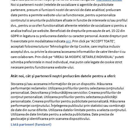
Noi si partenerii nostri (retelele de socializare si agentiile de publicitate
partenere, precum si furnizorii nostri de servicii de date analitice) prelucram
ELLE Style Awards
Termeni si conditii
date pentru a permite website-ului sa functioneze, pentru a personaliza
2024
continutul si anunturile publicitare afisate in functie de interesele si/sau profilul
Politica de
dvs., pentru a va oferi functionalitati aferente retelelor de socializare si pentru a
Despre ELLE
confidențialitate
analiza traficul pe website. Beneficiati de drepturile prevazute de art. 15-22 din
Romania
GDPR in legatura cu prelucrarea datelor cu caracter personal. Aceste drepturi pot
Politica de cookies
fi exercitate prin modalitatea indicata
aici
. Prin click pe “ACCEPT TOATE”,
Contact
Publicitate
acceptati folosirea tuturor Tehnologiilor de tip Cookie, care implica inclusiv
acceptul dvs. cu privire la stocarea/accesarea informatiilor de catre Vendor-ii cu
Abonamente
care colaboram. Prin click pe “VREAU SA MODIFIC SETARILE INDIVIDUAL” puteti
schimba preferintele in mod individual, mai putin cele legate de cookie strict
necesare pentru functionarea website-ului.
Stiri
Libertatea pentru
Atât noi, cât și partenerii noștri prelucrăm datele pentru a oferi:
femei
GSP
Stocarea și/sau accesarea informațiilor de pe un dispozitiv. Măsurarea
Viva
performanței reclamelor. Utilizarea profilurilor pentru selectarea conținutului
Unica
personalizat. Dezvoltarea și îmbunătățirea serviciilor. Crearea profilurilor de
Avantaje
conținut personalizat. Utilizarea profilurilor pentru selectarea publicității
Baby
personalizate. Crearea profilurilor pentru publicitate personalizată. Măsurarea
Retete practice
performanței conținutului. Înțelegerea publicului prin statistici sau combinații
Retete
de date din surse diferite. Utilizarea datelor limitate pentru a selecta conținutul.
Utilizarea de date limitate pentru a selecta publicitatea. Date precise de
geolocație și identificarea prin scanarea dispozitivului.
Pariază responsabil! Decizia ONJN nr. 821/25.09.2025.
Listă parteneri (furnizori)
Jocurile de noroc sunt interzise minorilor.