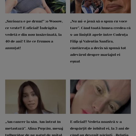
„Surioara e pe drum!” :o Wooow,
„Nu mi-e jenă să o spun cu voce
ce veste!! E oficial! Îndrăgita
tare”. Când toată lumea credea că
vedetă e din nou însărcinată, la
s-au liniștit apele între Codruța
40 de ani! Uite ce frumos a
Filip și Valentin Sanfira,
anunțat!
cântăreața a decis să spună tot
adevărul despre mariajul ei
eșuat
„Am cancer la sân. Am intrat în
E oficial!! Vedeta noastră s-a
metastază”. Alina Pușcău, mesaj
despărțit de iubitul ei, la 3 ani de
tulburător de pe patul de spital.
când au devenit părinți. „Relația