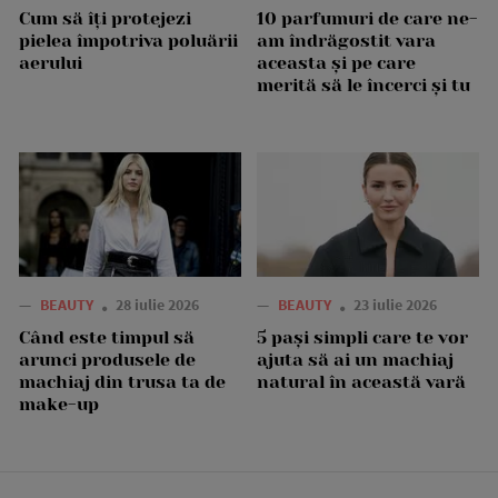
Cum să îți protejezi
10 parfumuri de care ne-
pielea împotriva poluării
am îndrăgostit vara
aerului
aceasta și pe care
merită să le încerci și tu
—
BEAUTY
28 iulie 2026
—
BEAUTY
23 iulie 2026
Când este timpul să
5 pași simpli care te vor
arunci produsele de
ajuta să ai un machiaj
machiaj din trusa ta de
natural în această vară
make-up