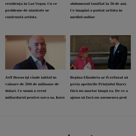
rezidența în Las Vegas. Cu ce
abdomenul tonifiat la 56 de ani.
probleme de sănătate se
Ce imagini a postat artista în
confruntă artista
mediul online
Jeff Bezos își vinde iahtul în
Regina Elisabeta ar fi refuzat să
valoare de 500 de milioane de
preia apelurile Prințului Harry
dolari. Ce sumă a cerut
fără un martor lângă ea. De ce a
miliardarul pentru nava sa, Koru
ajuns să facă un asemenea gest