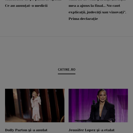
Ce au anunțat-o medicii
mea a ajuns la final... Nu caut
explicații, judecăți sau vinovați”.
Prima declarație
CATINE.RO
Dolly Parton și-a anulat
Jennifer Lopez și-a etalat