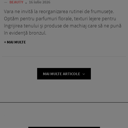
—
BEAUTY
16 iulie 2026
Vara ne invită la reorganizarea rutinei de frumusețe.
Optăm pentru parfumuri florale, texturi lejere pentru
îngrijirea tenului și produse de machiaj care să ne pună
în evidență bronzul.
+ MAI MULTE
MAI MULTE ARTICOLE