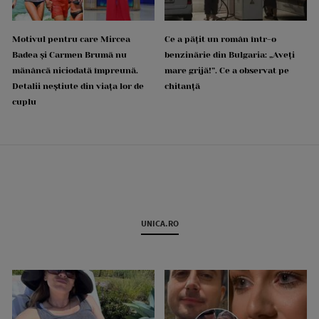
Motivul pentru care Mircea
Ce a pățit un român într-o
Badea și Carmen Brumă nu
benzinărie din Bulgaria: „Aveți
mănâncă niciodată împreună.
mare grijă!”. Ce a observat pe
Detalii neștiute din viața lor de
chitanță
cuplu
UNICA.RO