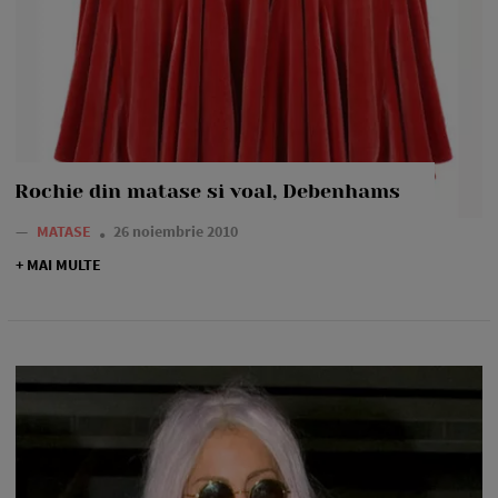
Rochie din matase si voal, Debenhams
—
MATASE
26 noiembrie 2010
+ MAI MULTE