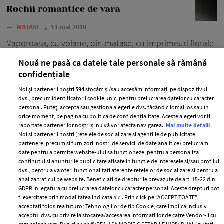
Rochii romantice de vara
—
MATASE
11 mai 2010
Vaporoasa, cu volane, din matase, cu imprimeuri florale
sau in nuante pastel, pregateste-te de vara si
Nouă ne pasă ca datele tale personale să rămână
achizitioneaza-ti o rochie romantica, urmand exemplele
confidențiale
propuse.
Noi și partenerii noștri
594
stocăm și/sau accesăm informații pe dispozitivul
+ MAI MULTE
dvs., precum identificatorii cookie unici pentru prelucrarea datelor cu caracter
personal. Puteți accepta sau gestiona alegerile dvs. făcând clic mai jos sau în
orice moment, pe pagina cu politica de confidențialitate. Aceste alegeri vor fi
raportate partenerilor noștri și nu vă vor afecta navigarea.
Mai multe detalii
Noi si partenerii nostri (retelele de socializare si agentiile de publicitate
partenere, precum si furnizorii nostri de servicii de date analitice) prelucram
date pentru a permite website-ului sa functioneze, pentru a personaliza
continutul si anunturile publicitare afisate in functie de interesele si/sau profilul
dvs., pentru a va oferi functionalitati aferente retelelor de socializare si pentru a
analiza traficul pe website. Beneficiati de drepturile prevazute de art. 15-22 din
GDPR in legatura cu prelucrarea datelor cu caracter personal. Aceste drepturi pot
fi exercitate prin modalitatea indicata
aici
. Prin click pe “ACCEPT TOATE”,
acceptati folosirea tuturor Tehnologiilor de tip Cookie, care implica inclusiv
acceptul dvs. cu privire la stocarea/accesarea informatiilor de catre Vendor-ii cu