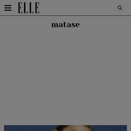
HOMEPAGE
/
FASHION
/
FIRST TREND
matase