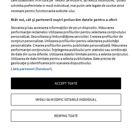
care colaboram. Prin click pe “VREAU SA MODIFIC SETARILE INDIVIDUAL” puteti
schimba preferintele in mod individual, mai putin cele legate de cookie strict
necesare pentru functionarea website-ului.
Fusta din matase Sonia Rykiel
Atât noi, cât și partenerii noștri prelucrăm datele pentru a oferi:
—
MATASE
05 mai 2010
Stocarea și/sau accesarea informațiilor de pe un dispozitiv. Măsurarea
performanței reclamelor. Utilizarea profilurilor pentru selectarea conținutului
+ MAI MULTE
personalizat. Dezvoltarea și îmbunătățirea serviciilor. Crearea profilurilor de
conținut personalizat. Utilizarea profilurilor pentru selectarea publicității
personalizate. Crearea profilurilor pentru publicitate personalizată. Măsurarea
performanței conținutului. Înțelegerea publicului prin statistici sau combinații
de date din surse diferite. Utilizarea datelor limitate pentru a selecta conținutul.
Utilizarea de date limitate pentru a selecta publicitatea. Date precise de
geolocație și identificarea prin scanarea dispozitivului.
Listă parteneri (furnizori)
ACCEPT TOATE
VREAU SA MODIFIC SETARILE INDIVIDUAL
RESPING TOATE
Bluza din matase Red Herring