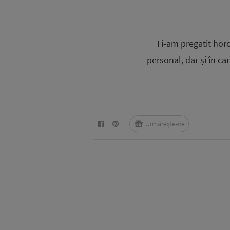
Ti-am pregatit horo
personal, dar și în car
Urmărește-ne