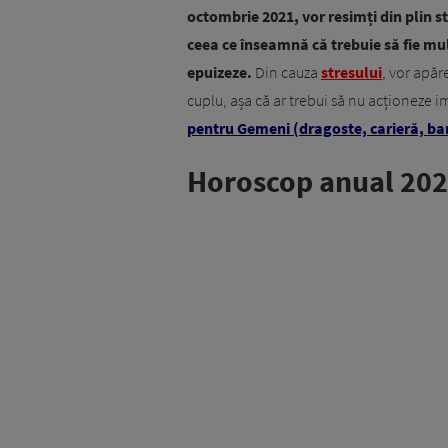
octombrie 2021, vor resimți din plin st
ceea ce înseamnă că trebuie să fie mult
epuizeze.
Din cauza
stresului
, vor apăr
cuplu, așa că ar trebui să nu acționeze i
pentru Gemeni (dragoste, carieră, ba
Horoscop anual 202