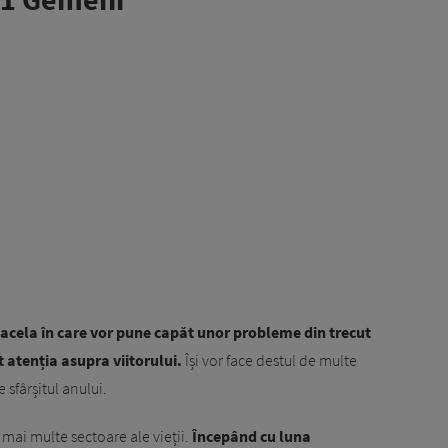
i acela în care vor pune capăt unor probleme din trecut
t atenția asupra viitorului.
Își vor face destul de multe
e sfârșitul anului.
 mai multe sectoare ale vieții.
Începând cu luna