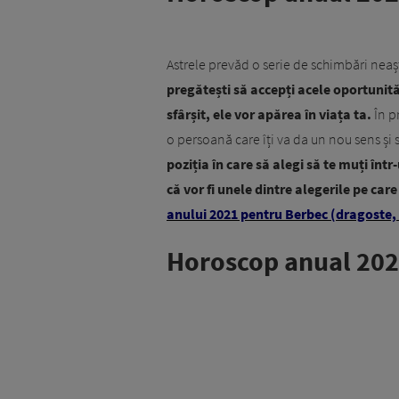
Astrele prevăd o serie de schimbări neaș
pregătești să accepți acele oportunită
sfârșit, ele vor apărea în viața ta.
În p
o persoană care îți va da un nou sens și
poziția în care să alegi să te muți înt
că vor fi unele dintre alegerile pe care
anului 2021 pentru Berbec (dragoste, 
Horoscop anual 202