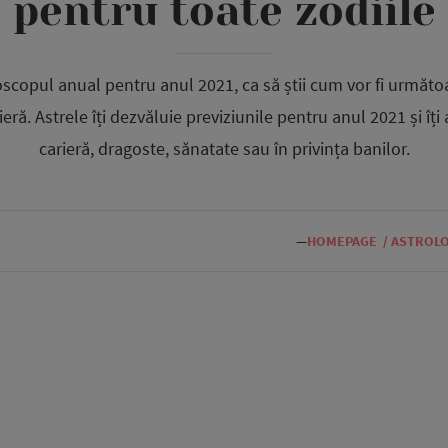
pentru toate zodiile
scopul anual pentru anul 2021, ca să știi cum vor fi următoa
ieră. Astrele îți dezvăluie previziunile pentru anul 2021 și îți
carieră, dragoste, sănatate sau în privința banilor.
—
HOMEPAGE
/
ASTROLO