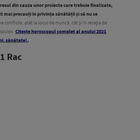
resul din cauza unor proiecte care trebuie finalizate,
 mai precauți în privința sănătății și să nu se
ea conflicte, atât la locul de muncă, cât și în relația de
mpulsiv.
Citește horoscopul complet al anului 2021
ni, sănătate).
1 Rac