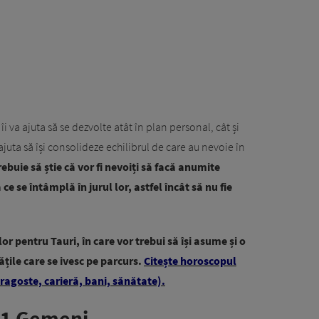
îi va ajuta să se dezvolte atât în plan personal, cât și
ajuta să își consolideze echilibrul de care au nevoie în
trebuie să știe că vor fi nevoiți să facă anumite
 ce se întâmplă în jurul lor, astfel încât să nu fie
or pentru Tauri, în care vor trebui să își asume și o
ățile care se ivesc pe parcurs.
Citește horoscopul
ragoste, carieră, bani, sănătate).
21 Gemeni