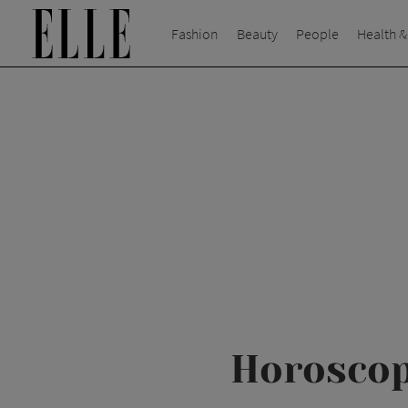
Fashion
Beauty
People
Health &
Horoscop 