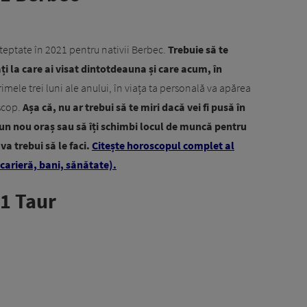
teptate în 2021 pentru nativii Berbec.
Trebuie să te
ți la care ai visat dintotdeauna și care acum, în
rimele trei luni ale anului, în viața ta personală va apărea
 scop.
Așa că, nu ar trebui să te miri dacă vei fi pusă în
r-un nou oraș sau să îți schimbi locul de muncă pentru
 va trebui să le faci.
Citește horoscopul complet al
carieră, bani, sănătate).
1 Taur