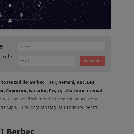
e
a cele
 toate zodiile: Berbec, Taur, Gemeni, Rac, Leu,
, Capricorn, Vărsător, Pești și află ce au rezervat
c.
Iată care vor fi schimbările pe care le aduce acest
de cuplu, în privința sănătății sau a banilor, pentru
1 Berbec