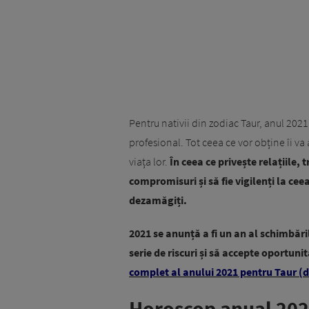
Pentru nativii din zodiac Taur, anul 2021 
profesional. Tot ceea ce vor obține îi va 
viața lor.
În ceea ce privește relațiile, 
compromisuri și să fie vigilenți la ceea
dezamăgiți.
2021 se anunță a fi un an al schimbăril
serie de riscuri și să accepte oportunit
complet al anului 2021 pentru Taur (d
Horoscop anual 20