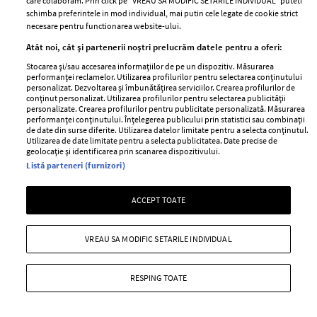
care colaboram. Prin click pe “VREAU SA MODIFIC SETARILE INDIVIDUAL” puteti
schimba preferintele in mod individual, mai putin cele legate de cookie strict
necesare pentru functionarea website-ului.
Atât noi, cât și partenerii noștri prelucrăm datele pentru a oferi:
Stocarea și/sau accesarea informațiilor de pe un dispozitiv. Măsurarea
performanței reclamelor. Utilizarea profilurilor pentru selectarea conținutului
Horoscop anual 2024 Capricorn.
personalizat. Dezvoltarea și îmbunătățirea serviciilor. Crearea profilurilor de
conținut personalizat. Utilizarea profilurilor pentru selectarea publicității
Previziuni pentru zodia Capricorn, în
personalizate. Crearea profilurilor pentru publicitate personalizată. Măsurarea
2024
performanței conținutului. Înțelegerea publicului prin statistici sau combinații
de date din surse diferite. Utilizarea datelor limitate pentru a selecta conținutul.
Utilizarea de date limitate pentru a selecta publicitatea. Date precise de
—
HOROSCOP ANUAL
07 decembrie 2023
geolocație și identificarea prin scanarea dispozitivului.
Ești născută în zodia Capricorn? Atunci cu siguranță vrei
Listă parteneri (furnizori)
să afli principalele previziuni din horoscop anual 2024,
ACCEPT TOATE
zodia Capricorn.
+ MAI MULTE
VREAU SA MODIFIC SETARILE INDIVIDUAL
RESPING TOATE