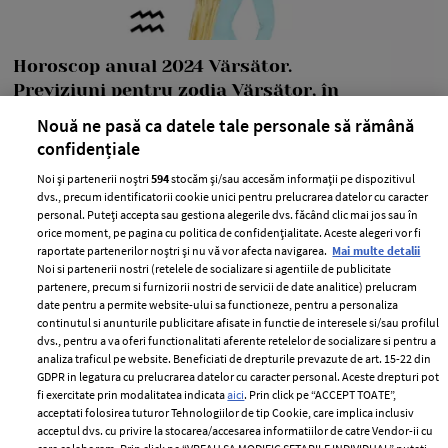
Horoscop anual 2024 Vărsător.
Previziuni pentru zodia Vărsător, în
2024
Nouă ne pasă ca datele tale personale să rămână
confidențiale
—
HOROSCOP ANUAL
12 decembrie 2023
Noi și partenerii noștri
594
stocăm și/sau accesăm informații pe dispozitivul
Ești născută în zodia Vărsător? Atunci cu siguranță vrei
dvs., precum identificatorii cookie unici pentru prelucrarea datelor cu caracter
să afli principalele previziuni din horoscop anual 2024,
personal. Puteți accepta sau gestiona alegerile dvs. făcând clic mai jos sau în
zodia Vărsător.
orice moment, pe pagina cu politica de confidențialitate. Aceste alegeri vor fi
raportate partenerilor noștri și nu vă vor afecta navigarea.
Mai multe detalii
+ MAI MULTE
Noi si partenerii nostri (retelele de socializare si agentiile de publicitate
partenere, precum si furnizorii nostri de servicii de date analitice) prelucram
date pentru a permite website-ului sa functioneze, pentru a personaliza
continutul si anunturile publicitare afisate in functie de interesele si/sau profilul
dvs., pentru a va oferi functionalitati aferente retelelor de socializare si pentru a
analiza traficul pe website. Beneficiati de drepturile prevazute de art. 15-22 din
GDPR in legatura cu prelucrarea datelor cu caracter personal. Aceste drepturi pot
fi exercitate prin modalitatea indicata
aici
. Prin click pe “ACCEPT TOATE”,
acceptati folosirea tuturor Tehnologiilor de tip Cookie, care implica inclusiv
acceptul dvs. cu privire la stocarea/accesarea informatiilor de catre Vendor-ii cu