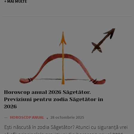
+ MAI MULTE
Horoscop anual 2026 Săgetător.
Previziuni pentru zodia Săgetător în
2026
—
HOROSCOP ANUAL
28 octombrie 2025
Ești născută în zodia Săgetător? Atunci cu siguranță vrei