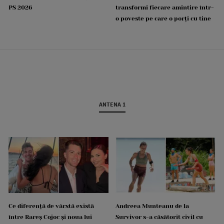
PS 2026
transformi fiecare amintire într-
o poveste pe care o porți cu tine
ANTENA 1
Ce diferență de vârstă există
Andreea Munteanu de la
între Rareș Cojoc și noua lui
Survivor s-a căsătorit civil cu