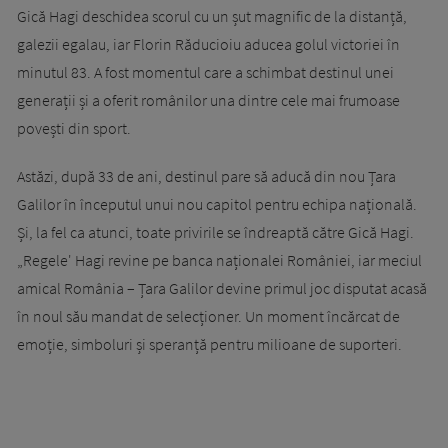
Gică Hagi deschidea scorul cu un șut magnific de la distanță,
galezii egalau, iar Florin Răducioiu aducea golul victoriei în
minutul 83. A fost momentul care a schimbat destinul unei
generații și a oferit românilor una dintre cele mai frumoase
povești din sport.
Astăzi, după 33 de ani, destinul pare să aducă din nou Țara
Galilor în începutul unui nou capitol pentru echipa națională.
Și, la fel ca atunci, toate privirile se îndreaptă către Gică Hagi.
„Regele' Hagi revine pe banca naționalei României, iar meciul
amical România – Țara Galilor devine primul joc disputat acasă
în noul său mandat de selecționer. Un moment încărcat de
emoție, simboluri și speranță pentru milioane de suporteri.