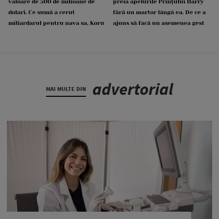
valoare de 500 de milioane de
preia apelurile Prințului Harry
dolari. Ce sumă a cerut
fără un martor lângă ea. De ce a
miliardarul pentru nava sa, Koru
ajuns să facă un asemenea gest
advertorial
MAI MULTE DIN