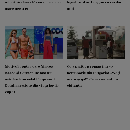
iubită. Andreea Popescu era mai
logodnicul ei. Imagini cu cei doi
mare decât el
miri
Motivul pentru care Mircea
Ce a pățit un român într-o
Badea și Carmen Brumă nu
benzinărie din Bulgaria: „Aveți
mănâncă niciodată împreună.
mare grijă!”. Ce a observat pe
Detalii neștiute din viața lor de
chitanță
cuplu