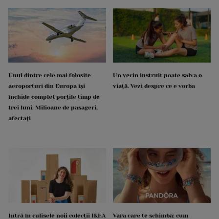
Unul dintre cele mai folosite
Un vecin instruit poate salva o
aeroporturi din Europa își
viață. Vezi despre ce e vorba
închide complet porțile timp de
trei luni. Milioane de pasageri,
afectați
Intră în culisele noii colecții IKEA
Vara care te schimbă: cum