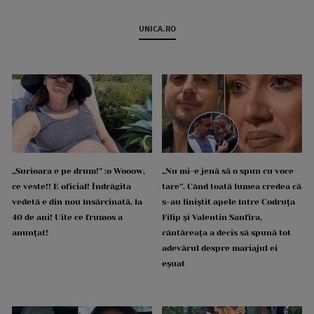
UNICA.RO
„Surioara e pe drum!” :o Wooow,
„Nu mi-e jenă să o spun cu voce
ce veste!! E oficial! Îndrăgita
tare”. Când toată lumea credea că
vedetă e din nou însărcinată, la
s-au liniștit apele între Codruța
40 de ani! Uite ce frumos a
Filip și Valentin Sanfira,
anunțat!
cântăreața a decis să spună tot
adevărul despre mariajul ei
eșuat