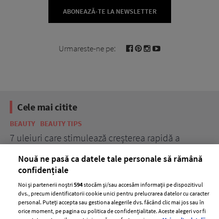
ABONEAZĂ-TE LA NEWSLETTER
Urmareste-ne pe:
Cele mai citite
BEAUTY
BEAUTY TIPS
BE
țe
7 uleiuri care stimulează creșterea rapidă a
Ce
părului
de
Nouă ne pasă ca datele tale personale să rămână
confidențiale
Noi și partenerii noștri
594
stocăm și/sau accesăm informații pe dispozitivul
dvs., precum identificatorii cookie unici pentru prelucrarea datelor cu caracter
personal. Puteți accepta sau gestiona alegerile dvs. făcând clic mai jos sau în
orice moment, pe pagina cu politica de confidențialitate. Aceste alegeri vor fi