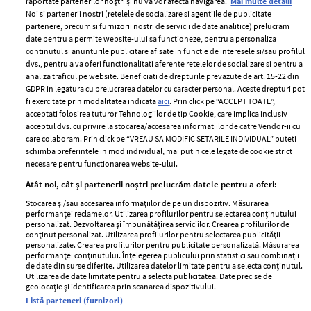
raportate partenerilor noștri și nu vă vor afecta navigarea.
Mai multe detalii
Noi si partenerii nostri (retelele de socializare si agentiile de publicitate
partenere, precum si furnizorii nostri de servicii de date analitice) prelucram
ELLE Style Awards
Termeni si conditii
date pentru a permite website-ului sa functioneze, pentru a personaliza
2024
continutul si anunturile publicitare afisate in functie de interesele si/sau profilul
Politica de
dvs., pentru a va oferi functionalitati aferente retelelor de socializare si pentru a
Despre ELLE
confidențialitate
analiza traficul pe website. Beneficiati de drepturile prevazute de art. 15-22 din
Romania
GDPR in legatura cu prelucrarea datelor cu caracter personal. Aceste drepturi pot
Politica de cookies
fi exercitate prin modalitatea indicata
aici
. Prin click pe “ACCEPT TOATE”,
Contact
Publicitate
acceptati folosirea tuturor Tehnologiilor de tip Cookie, care implica inclusiv
acceptul dvs. cu privire la stocarea/accesarea informatiilor de catre Vendor-ii cu
Abonamente
care colaboram. Prin click pe “VREAU SA MODIFIC SETARILE INDIVIDUAL” puteti
schimba preferintele in mod individual, mai putin cele legate de cookie strict
necesare pentru functionarea website-ului.
Stiri
Libertatea pentru
Atât noi, cât și partenerii noștri prelucrăm datele pentru a oferi:
femei
GSP
Stocarea și/sau accesarea informațiilor de pe un dispozitiv. Măsurarea
Viva
performanței reclamelor. Utilizarea profilurilor pentru selectarea conținutului
Unica
personalizat. Dezvoltarea și îmbunătățirea serviciilor. Crearea profilurilor de
Avantaje
conținut personalizat. Utilizarea profilurilor pentru selectarea publicității
Baby
personalizate. Crearea profilurilor pentru publicitate personalizată. Măsurarea
Retete practice
performanței conținutului. Înțelegerea publicului prin statistici sau combinații
Retete
de date din surse diferite. Utilizarea datelor limitate pentru a selecta conținutul.
Utilizarea de date limitate pentru a selecta publicitatea. Date precise de
geolocație și identificarea prin scanarea dispozitivului.
Pariază responsabil! Decizia ONJN nr. 821/25.09.2025.
Listă parteneri (furnizori)
Jocurile de noroc sunt interzise minorilor.