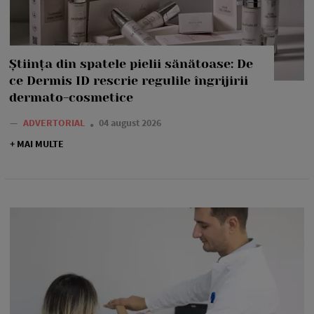
Știința din spatele pielii sănătoase: De
ce Dermis ID rescrie regulile îngrijirii
dermato-cosmetice
—
ADVERTORIAL
04 august 2026
+ MAI MULTE