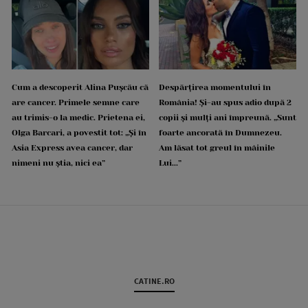
Cum a descoperit Alina Pușcău că
Despărțirea momentului în
are cancer. Primele semne care
România! Și-au spus adio după 2
au trimis-o la medic. Prietena ei,
copii și mulți ani împreună. „Sunt
Olga Barcari, a povestit tot: „Și în
foarte ancorată în Dumnezeu.
Asia Express avea cancer, dar
Am lăsat tot greul în mâinile
nimeni nu știa, nici ea”
Lui...”
CATINE.RO