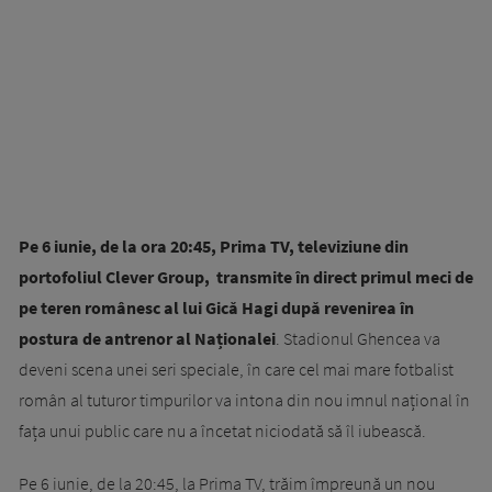
Pe 6 iunie, de la ora 20:45, Prima TV, televiziune din
portofoliul Clever Group, transmite în direct primul meci de
pe teren românesc al lui Gică Hagi după revenirea în
postura de antrenor al Naționalei
. Stadionul Ghencea va
deveni scena unei seri speciale, în care cel mai mare fotbalist
român al tuturor timpurilor va intona din nou imnul național în
fața unui public care nu a încetat niciodată să îl iubească.
Pe 6 iunie, de la 20:45, la Prima TV, trăim împreună un nou