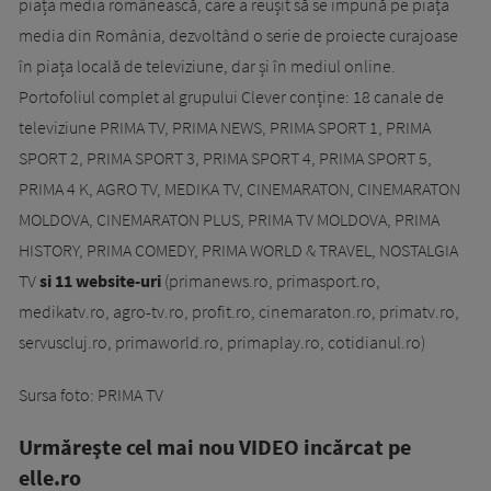
piața media românească, care a reușit să se impună pe piața
media din România, dezvoltând o serie de proiecte curajoase
în piața locală de televiziune, dar și în mediul online.
Portofoliul complet al grupului Clever conține: 18 canale de
televiziune PRIMA TV, PRIMA NEWS, PRIMA SPORT 1, PRIMA
SPORT 2, PRIMA SPORT 3, PRIMA SPORT 4, PRIMA SPORT 5,
PRIMA 4 K, AGRO TV, MEDIKA TV, CINEMARATON, CINEMARATON
MOLDOVA, CINEMARATON PLUS, PRIMA TV MOLDOVA, PRIMA
HISTORY, PRIMA COMEDY, PRIMA WORLD & TRAVEL, NOSTALGIA
TV
si 11 website-uri
(primanews.ro, primasport.ro,
medikatv.ro, agro-tv.ro, profit.ro, cinemaraton.ro, primatv.ro,
servuscluj.ro, primaworld.ro, primaplay.ro, cotidianul.ro)
Sursa foto: PRIMA TV
Urmăreşte cel mai nou VIDEO incărcat pe
elle.ro