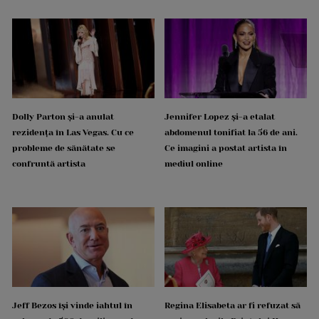
Dolly Parton și-a anulat
Jennifer Lopez și-a etalat
rezidența în Las Vegas. Cu ce
abdomenul tonifiat la 56 de ani.
probleme de sănătate se
Ce imagini a postat artista în
confruntă artista
mediul online
Jeff Bezos își vinde iahtul în
Regina Elisabeta ar fi refuzat să