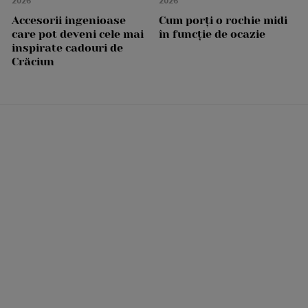
2026
2026
Accesorii ingenioase
Cum porți o rochie midi
care pot deveni cele mai
în funcție de ocazie
inspirate cadouri de
Crăciun