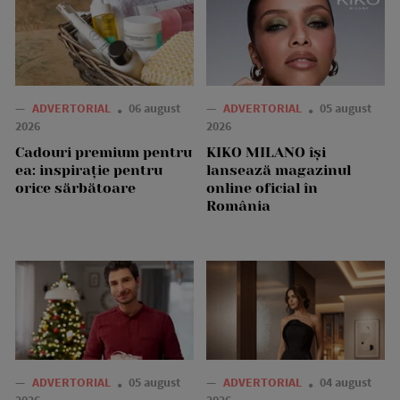
—
ADVERTORIAL
06 august
—
ADVERTORIAL
05 august
2026
2026
Cadouri premium pentru
KIKO MILANO își
ea: inspirație pentru
lansează magazinul
orice sărbătoare
online oficial în
România
—
ADVERTORIAL
05 august
—
ADVERTORIAL
04 august