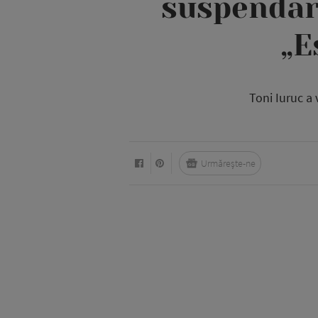
suspendar
„E
Toni Iuruc a
Urmărește-ne