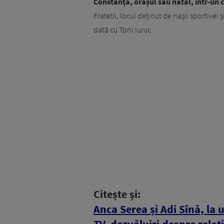
Constanța, orașul său natal, într-un 
Fratelli, locul deținut de nașii sportivei
dată cu Toni Iuruc.
Citește și:
Anca Serea și Adi Sînă, la