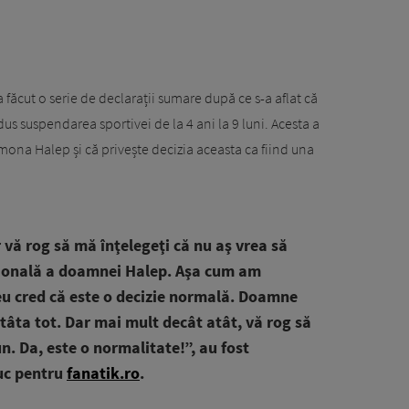
 a făcut o serie de declarații sumare după ce s-a aflat că
edus suspendarea sportivei de la 4 ani la 9 luni. Acesta a
imona Halep și că privește decizia aceasta ca fiind una
 vă rog să mă înţelegeţi că nu aş vrea să
ională a doamnei Halep. Aşa cum am
 eu cred că este o decizie normală. Doamne
tâta tot. Dar mai mult decât atât, vă rog să
n. Da, este o normalitate!”, au fost
ruc pentru
fanatik.ro
.