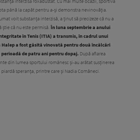
bstanța interzisă roxadustat. Cu mai multe ocazii, sportiva
lupta până la capăt pentru a-și demonstra nevinovăția.
mat voit substanța interzisă, a ținut să precizeze că nu a
ă știe că nu este permisă.
În luna septembrie a anului
tegritate în Tenis (ITIA) a transmis, în cadrul unui
 Halep a fost găsită vinovată pentru două încălcări
o perioadă de patru ani pentru dopaj.
După aflarea
nte din lumea sportului românesc și-au arătat susținerea
își piardă speranța, printre care și Nadia Comăneci.