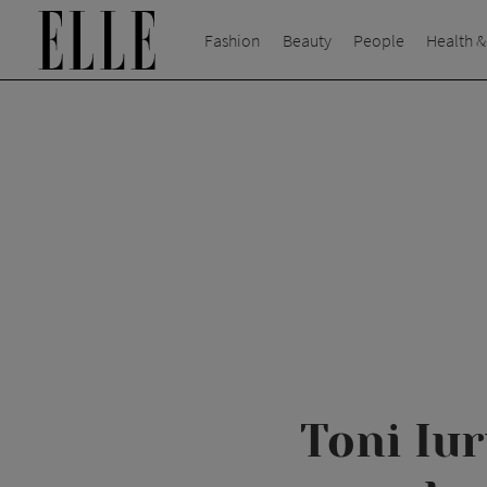
Fashion
Beauty
People
Health &
Toni Iur