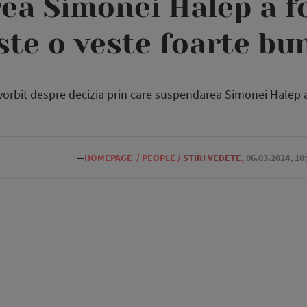
ea Simonei Halep a fo
ste o veste foarte bu
 vorbit despre decizia prin care suspendarea Simonei Halep a
—
HOMEPAGE
/
PEOPLE
/
STIRI VEDETE
,
06.03.2024, 10