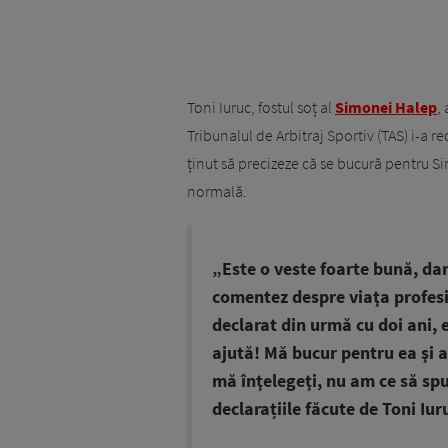
Toni Iuruc, fostul soț al
Simonei Halep
,
Tribunalul de Arbitraj Sportiv (TAS) i-a r
ținut să precizeze că se bucură pentru S
normală.
„Este o veste foarte bună, dar
comentez despre viaţa profes
declarat din urmă cu doi ani,
ajută! Mă bucur pentru ea şi a
mă înţelegeţi, nu am ce să spu
declarațiile făcute de Toni Iu