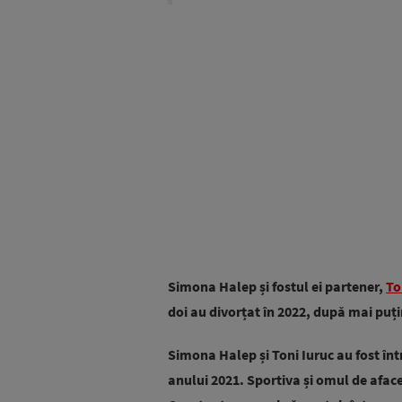
Simona Halep și fostul ei partener,
To
doi au divorțat în 2022, după mai puți
Simona Halep și Toni Iuruc au fost într
anului 2021. Sportiva și omul de afacer