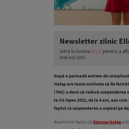
Newsletter zilnic Ell
Intră în lumea
ELLE
pentru a afl
mai noi știri.
După o perioadă extrem de complicată 
Halep are toate motivele să fie fericit
(TAS) a decis să reducă suspendarea s
la US Open 2022, de la 4 ani, așa cum e
faptul că suspendarea a expirat pe dat
Reamintim faptul că
Simona Halep
a fo