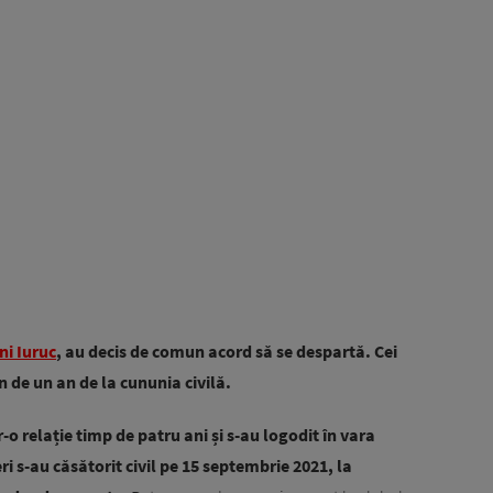
ni Iuruc
, au decis de comun acord să se despartă. Cei
n de un an de la cununia civilă.
-o relație timp de patru ani și s-au logodit în vara
i s-au căsătorit civil pe 15 septembrie 2021, la