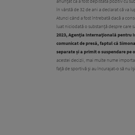
anunțat că a fost depistată pozitiv cu su
în vârstă de 32 de ani a declarat că va 
Atunci când a fost întrebată dacă a consu
luat niciodată o substanță despre care s
2023, Agenţia Internaţională pentru In
comunicat de presă, faptul că Simona
separate și a primit o suspendare pe 
acestei decizii, mai multe nume importa
față de sportivă și au încurajat-o să nu 