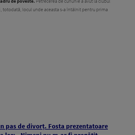
cadru de poveste.
Petrecerea de cununie a avut la clubul
 și, totodată, locul unde aceasta s-a întâlnit pentru prima
 un pas de divorț. Fosta prezentatoare