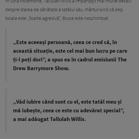
În luna noiembrie, Tallulah Willis a împărtășit mai multe detalii
despre starea de sănătate a tatălui său, mărturisind că deși
boala este „foarte agresivă”, Bruce este neschimbat.
„Este aceeași persoană, ceea ce cred că, în
această situație, este cel mai bun lucru pe care
ți-l poți dori”, a spus ea în cadrul emisiunii The
Drew Barrymore Show.
„Văd iubire când sunt cu el, este tatăl meu și
mă iubește, ceea ce este cu adevărat special”,
a mai adăugat Tallulah Willis.