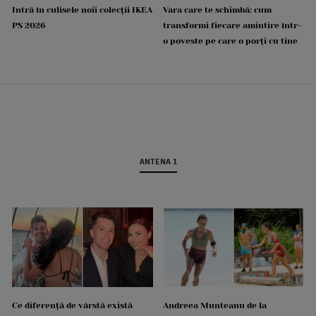
Intră în culisele noii colecții IKEA
Vara care te schimbă: cum
PS 2026
transformi fiecare amintire într-
o poveste pe care o porți cu tine
ANTENA 1
Ce diferență de vârstă există
Andreea Munteanu de la