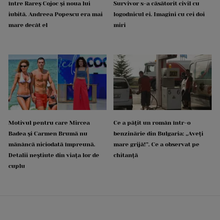
între Rareș Cojoc și noua lui
Survivor s-a căsătorit civil cu
iubită. Andreea Popescu era mai
logodnicul ei. Imagini cu cei doi
mare decât el
miri
Motivul pentru care Mircea
Ce a pățit un român într-o
Badea și Carmen Brumă nu
benzinărie din Bulgaria: „Aveți
mănâncă niciodată împreună.
mare grijă!”. Ce a observat pe
Detalii neștiute din viața lor de
chitanță
cuplu