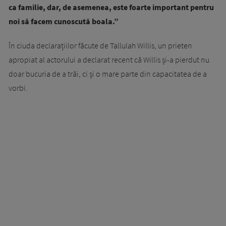
ca familie, dar, de asemenea, este foarte important pentru
noi să facem cunoscută boala.”
În ciuda declarațiilor făcute de Tallulah Willis, un prieten
apropiat al actorului a declarat recent că Willis și-a pierdut nu
doar bucuria de a trăi, ci și o mare parte din capacitatea de a
vorbi.