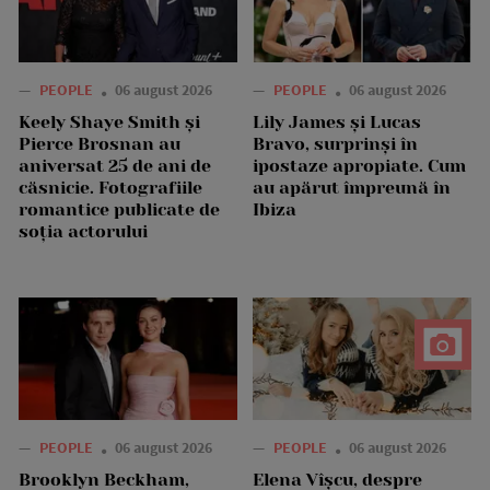
—
PEOPLE
06 august 2026
—
PEOPLE
06 august 2026
Keely Shaye Smith și
Lily James și Lucas
Pierce Brosnan au
Bravo, surprinși în
aniversat 25 de ani de
ipostaze apropiate. Cum
căsnicie. Fotografiile
au apărut împreună în
romantice publicate de
Ibiza
soția actorului
—
PEOPLE
06 august 2026
—
PEOPLE
06 august 2026
Brooklyn Beckham,
Elena Vîșcu, despre