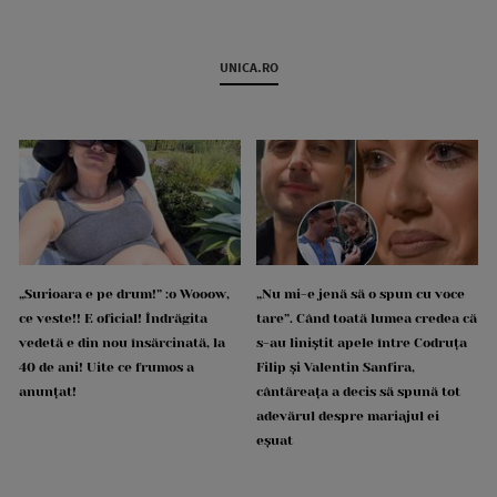
UNICA.RO
„Surioara e pe drum!” :o Wooow,
„Nu mi-e jenă să o spun cu voce
ce veste!! E oficial! Îndrăgita
tare”. Când toată lumea credea că
vedetă e din nou însărcinată, la
s-au liniștit apele între Codruța
40 de ani! Uite ce frumos a
Filip și Valentin Sanfira,
anunțat!
cântăreața a decis să spună tot
adevărul despre mariajul ei
eșuat