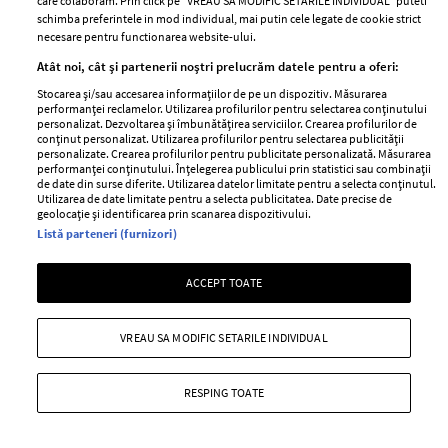
care colaboram. Prin click pe “VREAU SA MODIFIC SETARILE INDIVIDUAL” puteti
schimba preferintele in mod individual, mai putin cele legate de cookie strict
necesare pentru functionarea website-ului.
Atât noi, cât și partenerii noștri prelucrăm datele pentru a oferi:
Stocarea și/sau accesarea informațiilor de pe un dispozitiv. Măsurarea
performanței reclamelor. Utilizarea profilurilor pentru selectarea conținutului
personalizat. Dezvoltarea și îmbunătățirea serviciilor. Crearea profilurilor de
conținut personalizat. Utilizarea profilurilor pentru selectarea publicității
personalizate. Crearea profilurilor pentru publicitate personalizată. Măsurarea
performanței conținutului. Înțelegerea publicului prin statistici sau combinații
de date din surse diferite. Utilizarea datelor limitate pentru a selecta conținutul.
ELLE Style Awards
Termeni si conditii
Utilizarea de date limitate pentru a selecta publicitatea. Date precise de
2024
geolocație și identificarea prin scanarea dispozitivului.
Politica de
Listă parteneri (furnizori)
Despre ELLE
confidențialitate
Romania
Politica de cookies
ACCEPT TOATE
Contact
Publicitate
Abonamente
VREAU SA MODIFIC SETARILE INDIVIDUAL
Stiri
Libertatea pentru
RESPING TOATE
femei
GSP
Viva