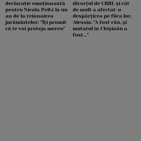
declarație emoționantă
divorțul de CRBL și cât
pentru Nicola Peltz la un
de mult a afectat-o
an de la reînnoirea
despărțirea pe fiica lor,
jurămintelor: "Îți promit
Alessia: "A fost rău, și
că te voi proteja mereu"
mutatul în Chișinău a
fost..."