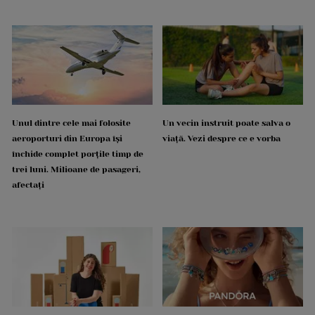
Unul dintre cele mai folosite
Un vecin instruit poate salva o
aeroporturi din Europa își
viață. Vezi despre ce e vorba
închide complet porțile timp de
trei luni. Milioane de pasageri,
afectați