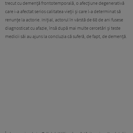
trecut cu demență frontotemporală, o afecțiune degenerativă
care i-a afectat serios calitatea vieții și care l-a determinat să
renunțe la actorie. Inițial, actorul în vârstă de 68 de ani fusese
diagnosticat cu afazie, însă după mai multe cercetări și teste
medicii săi au ajuns la concluzia că suferă, de fapt, de demență.