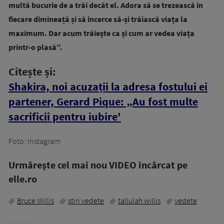
multă bucurie de a trăi decât el. Adora să se trezească în
fiecare dimineață și să încerce să-și trăiască viața la
maximum. Dar acum trăiește ca și cum ar vedea viața
printr-o plasă”.
Citește și:
Shakira, noi acuzații la adresa fostului ei
partener, Gerard Pique: „Au fost multe
sacrificii pentru iubire'
Foto: Instagram
Urmăreşte cel mai nou VIDEO incărcat pe
elle.ro
Bruce Willis
stiri vedete
tallulah willis
vedete