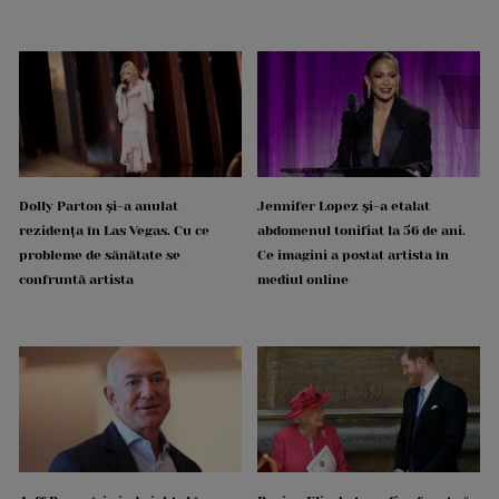
Dolly Parton și-a anulat
Jennifer Lopez și-a etalat
rezidența în Las Vegas. Cu ce
abdomenul tonifiat la 56 de ani.
probleme de sănătate se
Ce imagini a postat artista în
confruntă artista
mediul online