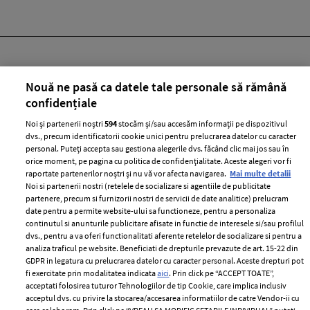
Nouă ne pasă ca datele tale personale să rămână
confidențiale
ABONEAZĂ-TE LA NEWSLETTER
Noi și partenerii noștri
594
stocăm și/sau accesăm informații pe dispozitivul
dvs., precum identificatorii cookie unici pentru prelucrarea datelor cu caracter
personal. Puteți accepta sau gestiona alegerile dvs. făcând clic mai jos sau în
orice moment, pe pagina cu politica de confidențialitate. Aceste alegeri vor fi
Urmareste-ne pe:
raportate partenerilor noștri și nu vă vor afecta navigarea.
Mai multe detalii
Noi si partenerii nostri (retelele de socializare si agentiile de publicitate
partenere, precum si furnizorii nostri de servicii de date analitice) prelucram
date pentru a permite website-ului sa functioneze, pentru a personaliza
continutul si anunturile publicitare afisate in functie de interesele si/sau profilul
dvs., pentru a va oferi functionalitati aferente retelelor de socializare si pentru a
Cele mai citite
analiza traficul pe website. Beneficiati de drepturile prevazute de art. 15-22 din
GDPR in legatura cu prelucrarea datelor cu caracter personal. Aceste drepturi pot
BEAUTY
BEAUTY TIPS
BE
fi exercitate prin modalitatea indicata
aici
. Prin click pe “ACCEPT TOATE”,
acceptati folosirea tuturor Tehnologiilor de tip Cookie, care implica inclusiv
țe
7 uleiuri care stimulează creșterea rapidă a
Ce
acceptul dvs. cu privire la stocarea/accesarea informatiilor de catre Vendor-ii cu
părului
de