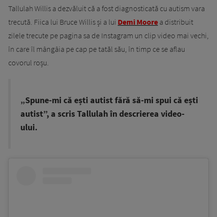
Tallulah Willis a dezvăluit că a fost diagnosticată cu autism vara
trecută. Fiica lui Bruce Willis și a lui
Demi Moore
a distribuit
zilele trecute pe pagina sa de Instagram un clip video mai vechi,
în care îl mângâia pe cap pe tatăl său, în timp ce se aflau
covorul roșu.
„Spune-mi că ești autist fără să-mi spui că ești
autist”, a scris Tallulah în descrierea video-
ului.