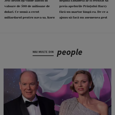
Jeff Bezos își vinde iahtul în
Regina Elisabeta ar fi refuzat să
valoare de 500 de milioane de
preia apelurile Prințului Harry
dolari. Ce sumă a cerut
fără un martor lângă ea. De ce a
miliardarul pentru nava sa, Koru
ajuns să facă un asemenea gest
people
MAI MULTE DIN