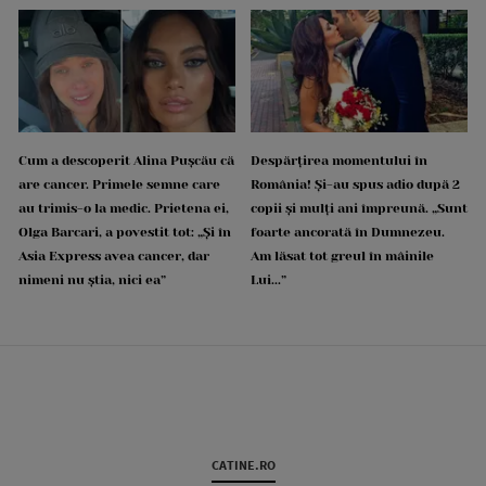
Cum a descoperit Alina Pușcău că
Despărțirea momentului în
are cancer. Primele semne care
România! Și-au spus adio după 2
au trimis-o la medic. Prietena ei,
copii și mulți ani împreună. „Sunt
Olga Barcari, a povestit tot: „Și în
foarte ancorată în Dumnezeu.
Asia Express avea cancer, dar
Am lăsat tot greul în mâinile
nimeni nu știa, nici ea”
Lui...”
CATINE.RO