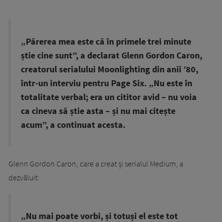
„Părerea mea este că în primele trei minute
știe cine sunt”, a declarat Glenn Gordon Caron,
creatorul serialului Moonlighting din anii ’80,
într-un interviu pentru Page Six. „Nu este în
totalitate verbal; era un cititor avid – nu voia
ca cineva să știe asta – și nu mai citește
acum”, a continuat acesta.
Glenn Gordon Caron, care a creat și serialul Medium, a
dezvăluit:
„Nu mai poate vorbi, și totuși el este tot