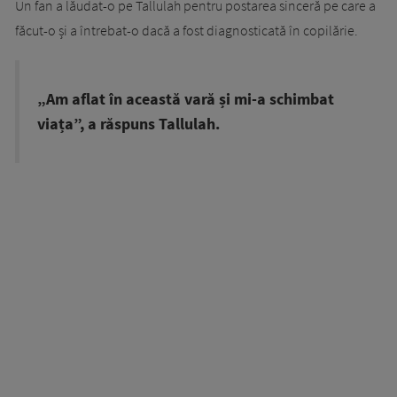
Un fan a lăudat-o pe Tallulah pentru postarea sinceră pe care a
făcut-o și a întrebat-o dacă a fost diagnosticată în copilărie.
„Am aflat în această vară și mi-a schimbat
viața”, a răspuns Tallulah.