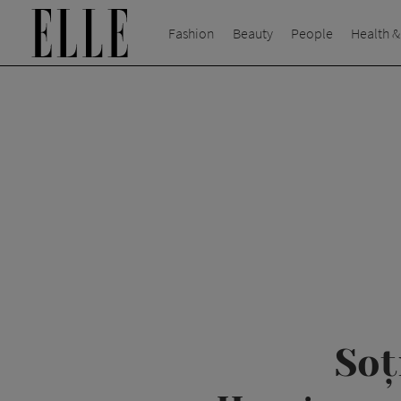
Fashion
Beauty
People
Health &
Soț