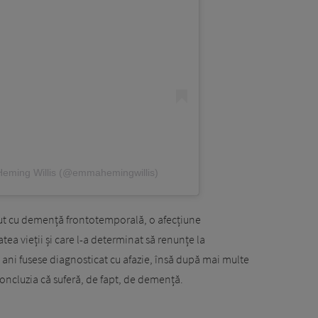
Heming Willis (@emmahemingwillis)
ecut cu demență frontotemporală, o afecțiune
atea vieții și care l-a determinat să renunțe la
de ani fusese diagnosticat cu afazie, însă după mai multe
 concluzia că suferă, de fapt, de demență.