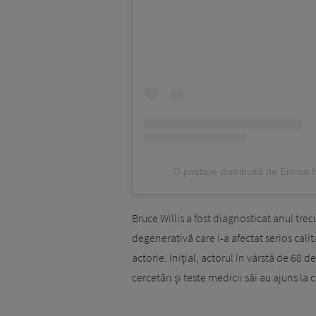
O postare distribuită de Emma 
Bruce Willis a fost diagnosticat anul tr
degenerativă care i-a afectat serios calit
actorie. Inițial, actorul în vârstă de 68 
cercetări și teste medicii săi au ajuns la