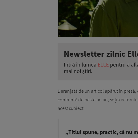
Newsletter zilnic Ell
Intră în lumea
ELLE
pentru a afl
mai noi știri.
Deranjată de un articol apărut în presă, 
confruntă de peste un an, soția actorulu
acest subiect.
„Titlul spune, practic, că nu 