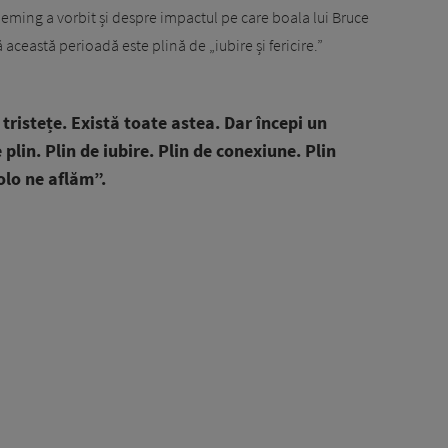
ming a vorbit și despre impactul pe care boala lui Bruce
ă această perioadă este plină de „iubire și fericire.”
 tristețe. Există toate astea. Dar începi un
 plin. Plin de iubire. Plin de conexiune. Plin
colo ne aflăm”.