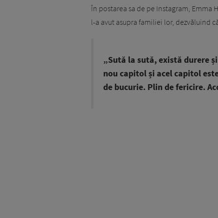
În postarea sa de pe Instagram, Emma He
l-a avut asupra familiei lor, dezvăluind c
„Sută la sută, există durere și
nou capitol și acel capitol este
de bucurie. Plin de fericire. A