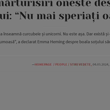
ărturisiri oneste de
ui: “Nu mai speriați 
înseamnă curcubeie și unicorni. Nu este așa. Dar există și o 
frumoasă", a declarat Emma Heming despre boala soțului său,
—
HOMEPAGE
/
PEOPLE
/
STIRI VEDETE
,
04.03.2024,