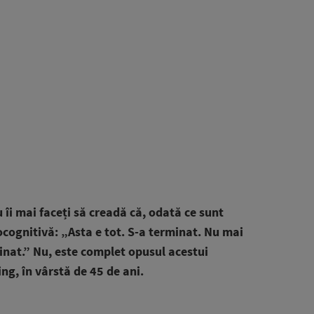
 îi mai faceți să creadă că, odată ce sunt
ocognitivă: „Asta e tot. S-a terminat. Nu mai
inat.” Nu, este complet opusul acestui
g, în vârstă de 45 de ani.