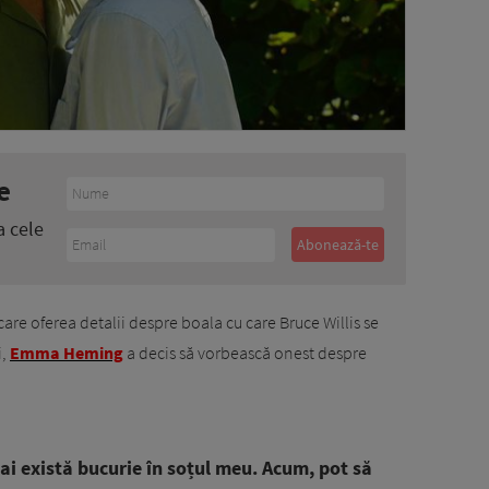
e
a cele
care oferea detalii despre boala cu care Bruce Willis se
i,
Emma Heming
a decis să vorbească onest despre
mai există bucurie în soțul meu. Acum, pot să