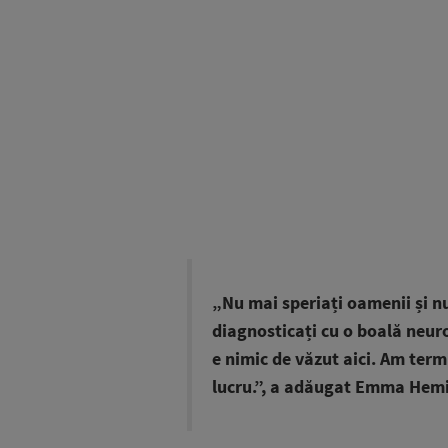
„Nu mai speriați oamenii și nu
diagnosticați cu o boală neur
e nimic de văzut aici. Am term
lucru.”, a adăugat Emma Hemin