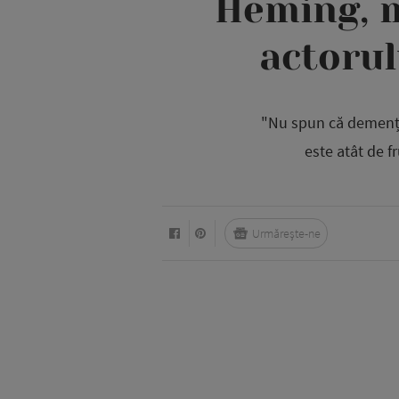
Heming, m
actorul
"Nu spun că demența 
este atât de 
Urmărește-ne