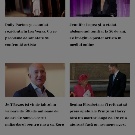
Dolly Parton și-a anulat
Jennifer Lopez și-a etalat
rezidența în Las Vegas. Cu ce
abdomenul tonifiat la 56 de ani.
probleme de sănătate se
Ce imagini a postat artista în
confruntă artista
mediul online
Jeff Bezos își vinde iahtul în
Regina Elisabeta ar fi refuzat să
valoare de 500 de milioane de
preia apelurile Prințului Harry
dolari. Ce sumă a cerut
fără un martor lângă ea. De ce a
miliardarul pentru nava sa, Koru
ajuns să facă un asemenea gest