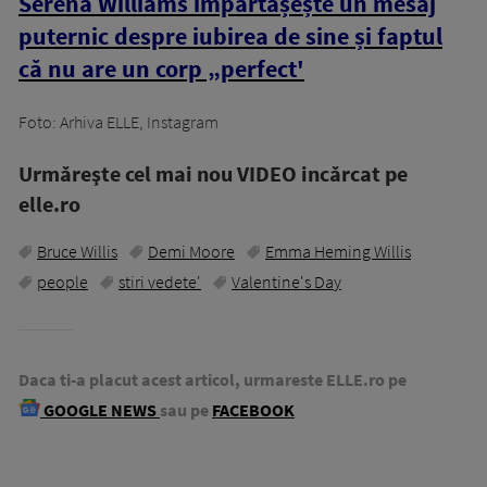
Serena Williams împărtășește un mesaj
puternic despre iubirea de sine și faptul
că nu are un corp „perfect'
Foto: Arhiva ELLE, Instagram
Urmăreşte cel mai nou VIDEO incărcat pe
elle.ro
Bruce Willis
Demi Moore
Emma Heming Willis
people
stiri vedete'
Valentine's Day
Daca ti-a placut acest articol, urmareste ELLE.ro pe
GOOGLE NEWS
sau pe
FACEBOOK