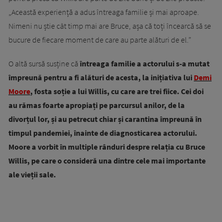
„Această experiență a adus întreaga familie și mai aproape.
Nimeni nu știe cât timp mai are Bruce, așa că toți încearcă să se
bucure de fiecare moment de care au parte alături de el.”
O altă sursă susține că
întreaga familie a actorului s-a mutat
împreună pentru a fi alături de acesta, la inițiativa lui
Demi
Moore
, fosta soție a lui Willis, cu care are trei fiice. Cei doi
au rămas foarte apropiați pe parcursul anilor, de la
divorțul lor, și au petrecut chiar și carantina împreună în
timpul pandemiei, înainte de diagnosticarea actorului.
Moore a vorbit în multiple rânduri despre relația cu Bruce
Willis, pe care o consideră una dintre cele mai importante
ale vieții sale.