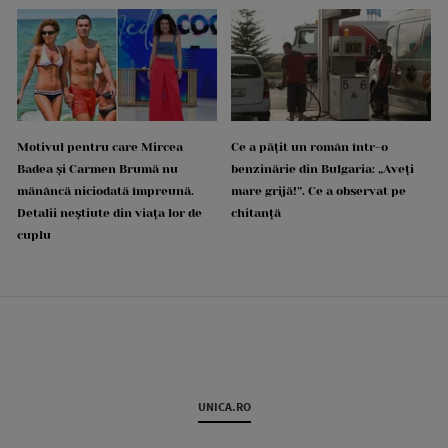
Motivul pentru care Mircea
Ce a pățit un român într-o
Badea și Carmen Brumă nu
benzinărie din Bulgaria: „Aveți
mănâncă niciodată împreună.
mare grijă!”. Ce a observat pe
Detalii neștiute din viața lor de
chitanță
cuplu
UNICA.RO