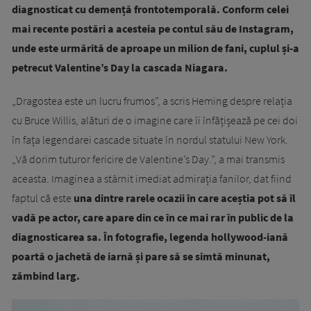
diagnosticat cu demență frontotemporală. Conform celei
mai recente postări a acesteia pe contul său de Instagram,
unde este urmărită de aproape un milion de fani, cuplul și-a
petrecut Valentine’s Day la cascada Niagara.
„Dragostea este un lucru frumos”, a scris Heming despre relația
cu Bruce Willis, alături de o imagine care îi înfățișează pe cei doi
în fața legendarei cascade situate în nordul statului New York.
„Vă dorim tuturor fericire de Valentine’s Day.”, a mai transmis
aceasta. Imaginea a stârnit imediat admirația fanilor, dat fiind
faptul că este
una dintre rarele ocazii în care aceștia pot să îl
vadă pe actor, care apare din ce în ce mai rar în public de la
diagnosticarea sa. În fotografie, legenda hollywood-iană
poartă o jachetă de iarnă și pare să se simtă minunat,
zâmbind larg.