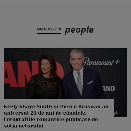
people
MAI MULTE DIN
Keely Shaye Smith și Pierce Brosnan au
aniversat 25 de ani de căsnicie.
Fotografiile romantice publicate de
soția actorului