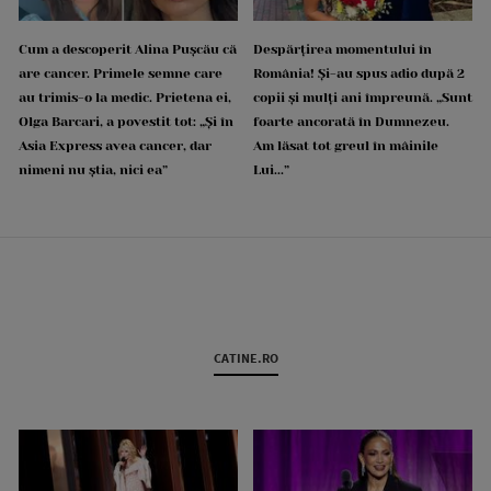
Cum a descoperit Alina Pușcău că
Despărțirea momentului în
are cancer. Primele semne care
România! Și-au spus adio după 2
au trimis-o la medic. Prietena ei,
copii și mulți ani împreună. „Sunt
Olga Barcari, a povestit tot: „Și în
foarte ancorată în Dumnezeu.
Asia Express avea cancer, dar
Am lăsat tot greul în mâinile
nimeni nu știa, nici ea”
Lui...”
CATINE.RO