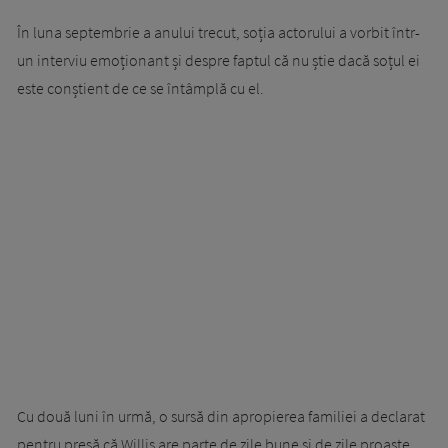
În luna septembrie a anului trecut, soția actorului a vorbit într-
un interviu emoționant și despre faptul că nu știe dacă soțul ei
este conștient de ce se întâmplă cu el.
Cu două luni în urmă, o sursă din apropierea familiei a declarat
pentru presă că Willis are parte de zile bune și de zile proaste.