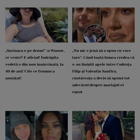
„Surioara e pe drum!” :o Wooow,
„Nu mi-e jenă să o spun cu voce
ce veste!! E oficial! Îndrăgita
tare”. Când toată lumea credea că
vedetă e din nou însărcinată, la
s-au liniștit apele între Codruța
40 de ani! Uite ce frumos a
Filip și Valentin Sanfira,
anunțat!
cântăreața a decis să spună tot
adevărul despre mariajul ei
eșuat