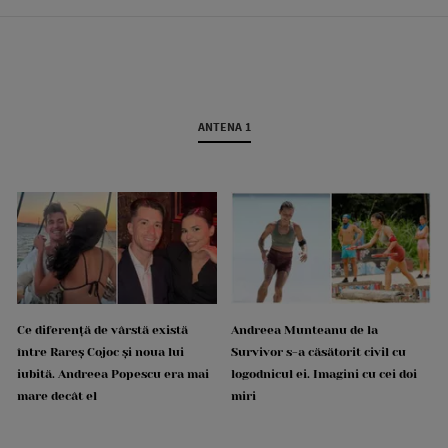
ANTENA 1
Ce diferență de vârstă există
Andreea Munteanu de la
între Rareș Cojoc și noua lui
Survivor s-a căsătorit civil cu
iubită. Andreea Popescu era mai
logodnicul ei. Imagini cu cei doi
mare decât el
miri