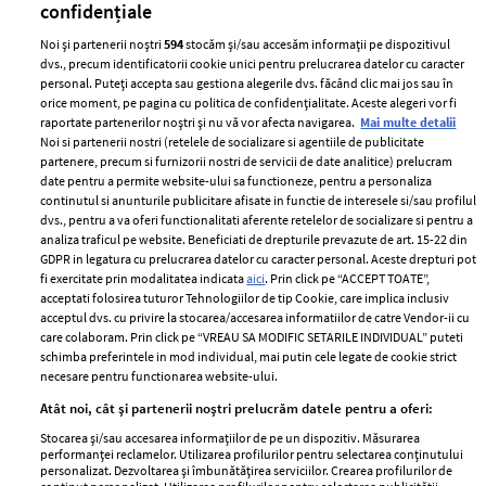
confidențiale
Noi și partenerii noștri
594
stocăm și/sau accesăm informații pe dispozitivul
dvs., precum identificatorii cookie unici pentru prelucrarea datelor cu caracter
personal. Puteți accepta sau gestiona alegerile dvs. făcând clic mai jos sau în
orice moment, pe pagina cu politica de confidențialitate. Aceste alegeri vor fi
raportate partenerilor noștri și nu vă vor afecta navigarea.
Mai multe detalii
Noi si partenerii nostri (retelele de socializare si agentiile de publicitate
partenere, precum si furnizorii nostri de servicii de date analitice) prelucram
ELLE Style Awards
Termeni si conditii
date pentru a permite website-ului sa functioneze, pentru a personaliza
2024
continutul si anunturile publicitare afisate in functie de interesele si/sau profilul
Politica de
dvs., pentru a va oferi functionalitati aferente retelelor de socializare si pentru a
Despre ELLE
confidențialitate
analiza traficul pe website. Beneficiati de drepturile prevazute de art. 15-22 din
Romania
GDPR in legatura cu prelucrarea datelor cu caracter personal. Aceste drepturi pot
Politica de cookies
fi exercitate prin modalitatea indicata
aici
. Prin click pe “ACCEPT TOATE”,
Contact
Publicitate
acceptati folosirea tuturor Tehnologiilor de tip Cookie, care implica inclusiv
acceptul dvs. cu privire la stocarea/accesarea informatiilor de catre Vendor-ii cu
Abonamente
care colaboram. Prin click pe “VREAU SA MODIFIC SETARILE INDIVIDUAL” puteti
schimba preferintele in mod individual, mai putin cele legate de cookie strict
necesare pentru functionarea website-ului.
Stiri
Libertatea pentru
Atât noi, cât și partenerii noștri prelucrăm datele pentru a oferi:
femei
GSP
Stocarea și/sau accesarea informațiilor de pe un dispozitiv. Măsurarea
Viva
performanței reclamelor. Utilizarea profilurilor pentru selectarea conținutului
Unica
personalizat. Dezvoltarea și îmbunătățirea serviciilor. Crearea profilurilor de
Avantaje