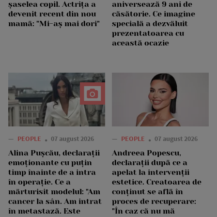
șaselea copil. Actrița a
aniversează 9 ani de
devenit recent din nou
căsătorie. Ce imagine
mamă: "Mi-aș mai dori"
specială a dezvăluit
prezentatoarea cu
această ocazie
—
PEOPLE
07 august 2026
—
PEOPLE
07 august 2026
Alina Pușcău, declarații
Andreea Popescu,
emoționante cu puțin
declarații după ce a
timp înainte de a intra
apelat la intervenții
în operație. Ce a
estetice. Creatoarea de
mărturisit modelul: "Am
conținut se află în
cancer la sân. Am intrat
proces de recuperare:
în metastază. Este
"În caz că nu mă