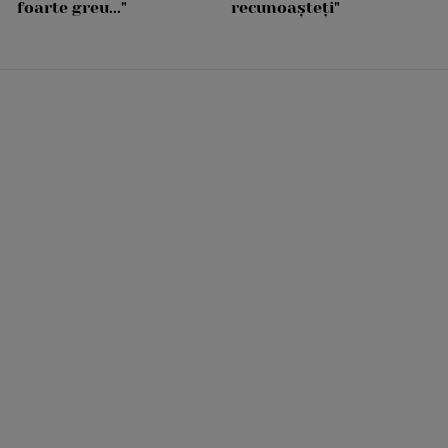
foarte greu..."
recunoașteți"