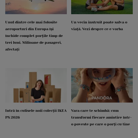
Unul dintre cele mai folosite
Un vecin instruit poate salva o
aeroporturi din Europa își
viață. Vezi despre ce e vorba
închide complet porțile timp de
trei luni. Milioane de pasageri,
afectați
Intră în culisele noii colecții IKEA
Vara care te schimbă: cum
PS 2026
transformi fiecare amintire într-
o poveste pe care o porți cu tine