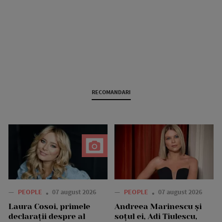
RECOMANDARI
—
PEOPLE
07 august 2026
—
PEOPLE
07 august 2026
Laura Cosoi, primele
Andreea Marinescu și
declarații despre al
soțul ei, Adi Tiulescu,