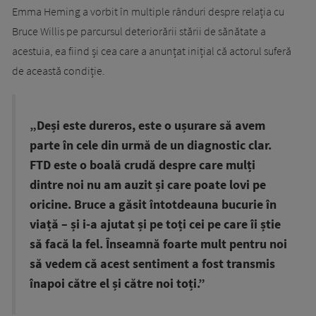
Emma Heming a vorbit în multiple rânduri despre relația cu
Bruce Willis pe parcursul deteriorării stării de sănătate a
acestuia, ea fiind și cea care a anunțat inițial că actorul suferă
de această condiție.
„Deși este dureros, este o ușurare să avem
parte în cele din urmă de un diagnostic clar.
FTD este o boală crudă despre care mulți
dintre noi nu am auzit și care poate lovi pe
oricine. Bruce a găsit întotdeauna bucurie în
viață – și i-a ajutat și pe toți cei pe care îi știe
să facă la fel. Înseamnă foarte mult pentru noi
să vedem că acest sentiment a fost transmis
înapoi către el și către noi toți.”