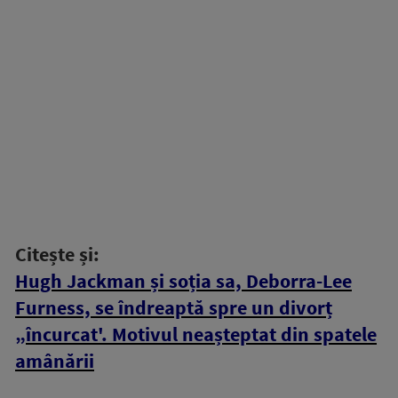
Citește și:
Hugh Jackman și soția sa, Deborra-Lee
Furness, se îndreaptă spre un divorț
„încurcat'. Motivul neașteptat din spatele
amânării