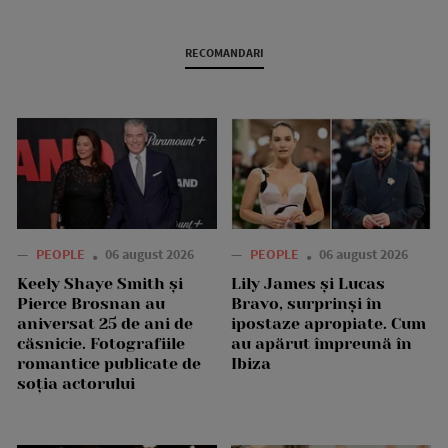
RECOMANDARI
—
PEOPLE
06 august 2026
—
PEOPLE
06 august 2026
Keely Shaye Smith și
Lily James și Lucas
Pierce Brosnan au
Bravo, surprinși în
aniversat 25 de ani de
ipostaze apropiate. Cum
căsnicie. Fotografiile
au apărut împreună în
romantice publicate de
Ibiza
soția actorului