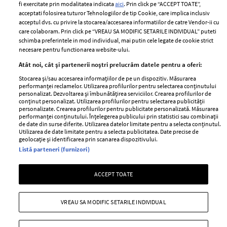
fi exercitate prin modalitatea indicata
aici
. Prin click pe “ACCEPT TOATE”,
Contact
Publicitate
acceptati folosirea tuturor Tehnologiilor de tip Cookie, care implica inclusiv
acceptul dvs. cu privire la stocarea/accesarea informatiilor de catre Vendor-ii cu
Abonamente
care colaboram. Prin click pe “VREAU SA MODIFIC SETARILE INDIVIDUAL” puteti
schimba preferintele in mod individual, mai putin cele legate de cookie strict
necesare pentru functionarea website-ului.
Stiri
Libertatea pentru
Atât noi, cât și partenerii noștri prelucrăm datele pentru a oferi:
femei
GSP
Stocarea și/sau accesarea informațiilor de pe un dispozitiv. Măsurarea
Viva
performanței reclamelor. Utilizarea profilurilor pentru selectarea conținutului
Unica
personalizat. Dezvoltarea și îmbunătățirea serviciilor. Crearea profilurilor de
Avantaje
conținut personalizat. Utilizarea profilurilor pentru selectarea publicității
Baby
personalizate. Crearea profilurilor pentru publicitate personalizată. Măsurarea
Retete practice
performanței conținutului. Înțelegerea publicului prin statistici sau combinații
Retete
de date din surse diferite. Utilizarea datelor limitate pentru a selecta conținutul.
Utilizarea de date limitate pentru a selecta publicitatea. Date precise de
geolocație și identificarea prin scanarea dispozitivului.
Pariază responsabil! Decizia ONJN nr. 821/25.09.2025.
Listă parteneri (furnizori)
Jocurile de noroc sunt interzise minorilor.
ACCEPT TOATE
Copyright © 2026 Ringier Romania SRL
VREAU SA MODIFIC SETARILE INDIVIDUAL