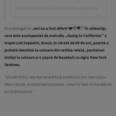
A post shared by Emma Heming Willis (@emmahemingwillis)
Ea a adăugat că
„ieri nu a fost diferit ❤️🤍💙.” În videoclip,
care este acompaniat de melodia „Going to California” a
trupei Led Zeppelin, Bruce, în vârstă de 69 de ani, poartă o
jachetă deschisă la culoare din catifea reiată, pantaloni
închiși la culoare și o șapcă de baseball cu sigla New York
Yankees.
Tallulah Willis, cea mai tânără fiică a actorului din căsnicia cu
Demi Moore, a comentat la postare: „Asta îmi face inima atât de
plină de bucurie.”