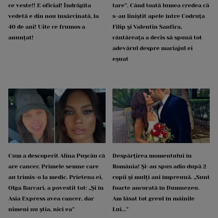
ce veste!! E oficial! Îndrăgita
tare”. Când toată lumea credea că
vedetă e din nou însărcinată, la
s-au liniștit apele între Codruța
40 de ani! Uite ce frumos a
Filip și Valentin Sanfira,
anunțat!
cântăreața a decis să spună tot
adevărul despre mariajul ei
eșuat
Cum a descoperit Alina Pușcău că
Despărțirea momentului în
are cancer. Primele semne care
România! Și-au spus adio după 2
au trimis-o la medic. Prietena ei,
copii și mulți ani împreună. „Sunt
Olga Barcari, a povestit tot: „Și în
foarte ancorată în Dumnezeu.
Asia Express avea cancer, dar
Am lăsat tot greul în mâinile
nimeni nu știa, nici ea”
Lui...”