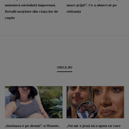
mănâncă niciodată împreună.
mare grijă!”. Ce a observat pe
Detalii neștiute din viața lor de
chitanță
cuplu
UNICA.RO
„Surioara e pe drum!” :o Wooow,
„Nu mi-e jenă să o spun cu voce