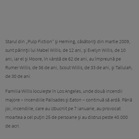
Starul din „Pulp Fiction” și Heming, căsătoriți din martie 2009,
sunt părinții lui Mabel Willis, de 12 ani, și Evelyn Willis, de 10
ani, iar el și Moore, în vârstă de 62 de ani, au împreună pe
Rumer Willis, de 36 de ani, Scout Willis, de 33 de ani, și Tallulah,
de 30 de ani.
Familia Willis locuiește în Los Angeles, unde două incendii
majore – incendiile Palisades și Eaton – continuă să ardă. Până
joi, incendiile, care au izbucnit pe 7 ianuarie, au provocat
moartea a cel puțin 25 de persoane și au distrus peste 40.000
de acri.