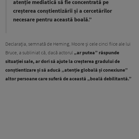
atenție mediatică să fie concentrată pe
creșterea conștientizării și a cercetărilor
necesare pentru această boală.”
Declarația, semnată de Heming, Moore și cele cinci fiice ale lui
Bruce, a subliniat că, dacă actorul
„ar putea” răspunde
situației sale, ar dori să ajute la creșterea gradului de
conștientizare și să aducă „atenție globală și conexiune”
altor persoane care suferă de această „boală debilitantă.”