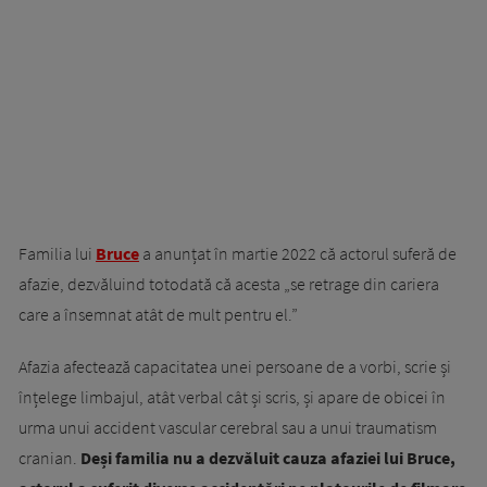
Familia lui
Bruce
a anunțat în martie 2022 că actorul suferă de
afazie, dezvăluind totodată că acesta „se retrage din cariera
care a însemnat atât de mult pentru el.”
Afazia afectează capacitatea unei persoane de a vorbi, scrie și
înțelege limbajul, atât verbal cât și scris, și apare de obicei în
urma unui accident vascular cerebral sau a unui traumatism
cranian.
Deși familia nu a dezvăluit cauza afaziei lui Bruce,