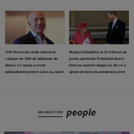
Jeff Bezos își vinde iahtul în
Regina Elisabeta ar fi refuzat să
valoare de 500 de milioane de
preia apelurile Prințului Harry
dolari. Ce sumă a cerut
fără un martor lângă ea. De ce a
miliardarul pentru nava sa, Koru
ajuns să facă un asemenea gest
people
MAI MULTE DIN