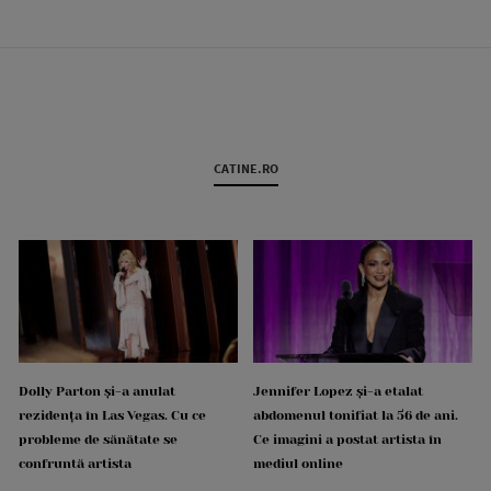
CATINE.RO
Dolly Parton și-a anulat
Jennifer Lopez și-a etalat
rezidența în Las Vegas. Cu ce
abdomenul tonifiat la 56 de ani.
probleme de sănătate se
Ce imagini a postat artista în
confruntă artista
mediul online