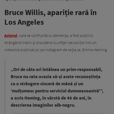
Bruce Willis, apariție rară în
Los Angeles
Actorul
, care se confruntă cu demența, a fost surprins
strângând mâini și discutând cu ofițeri de poliție într-un
videoclip publicat joi pe Instagram de soția sa, Emma Heming.
„Ori de câte ori întâlnea un prim-responsabil,
Bruce nu rata ocazia să-și arate recunoștința
cu o strângere sinceră de mână și un
‘mulțumesc pentru serviciul dumneavoastră'”,
a scris Heming, în vârstă de 46 de ani, în
descrierea imaginilor alb-negru.