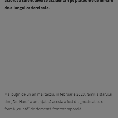
actorul a suferit diverse accidentări pe platourile de filmare
de-a lungul carierei sale.
Mai puțin de un an mai târziu, în februarie 2023, familia starului
din „Die Hard” a anunțat că acesta a fost diagnosticat cu o
formă „cruntă” de demență frontotemporală.