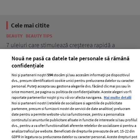
Cele mai citite
BEAUTY
BEAUTY TIPS
BE
țe
7 uleiuri care stimulează creșterea rapidă a
Ce
părului
de
Nouă ne pasă ca datele tale personale să rămână
confidențiale
Noi și partenerii noștri
594
stocăm și/sau accesăm informații pe dispozitivul
dvs., precum identificatorii cookie unici pentru prelucrarea datelor cu caracter
personal. Puteți accepta sau gestiona alegerile dvs. făcând clic mai jos sau în
orice moment, pe pagina cu politica de confidențialitate. Aceste alegeri vor fi
raportate partenerilor noștri și nu vă vor afecta navigarea.
Mai multe detalii
Noi si partenerii nostri (retelele de socializare si agentiile de publicitate
partenere, precum si furnizorii nostri de servicii de date analitice) prelucram
ELLE Style Awards
Termeni si conditii
date pentru a permite website-ului sa functioneze, pentru a personaliza
2024
continutul si anunturile publicitare afisate in functie de interesele si/sau profilul
Politica de
dvs., pentru a va oferi functionalitati aferente retelelor de socializare si pentru a
Despre ELLE
confidențialitate
analiza traficul pe website. Beneficiati de drepturile prevazute de art. 15-22 din
Romania
GDPR in legatura cu prelucrarea datelor cu caracter personal. Aceste drepturi pot
Politica de cookies