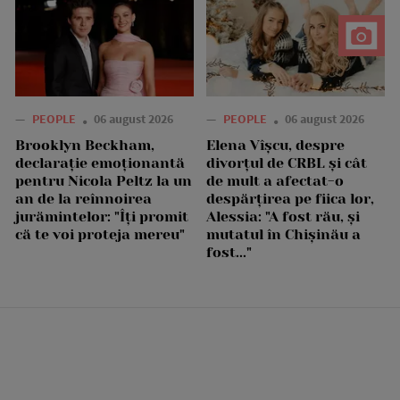
—
PEOPLE
06 august 2026
—
PEOPLE
06 august 2026
Brooklyn Beckham,
Elena Vîșcu, despre
declarație emoționantă
divorțul de CRBL și cât
pentru Nicola Peltz la un
de mult a afectat-o
an de la reînnoirea
despărțirea pe fiica lor,
jurămintelor: "Îți promit
Alessia: "A fost rău, și
că te voi proteja mereu"
mutatul în Chișinău a
fost..."