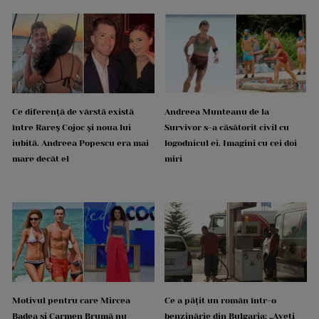
Ce diferență de vârstă există
Andreea Munteanu de la
între Rareș Cojoc și noua lui
Survivor s-a căsătorit civil cu
iubită. Andreea Popescu era mai
logodnicul ei. Imagini cu cei doi
mare decât el
miri
Motivul pentru care Mircea
Ce a pățit un român într-o
Badea și Carmen Brumă nu
benzinărie din Bulgaria: „Aveți