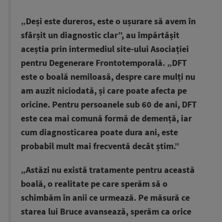
„Deși este dureros, este o ușurare să avem în
sfârșit un diagnostic clar”, au împărtășit
aceștia prin intermediul site-ului Asociației
pentru Degenerare Frontotemporală. „DFT
este o boală nemiloasă, despre care mulți nu
am auzit niciodată, și care poate afecta pe
oricine. Pentru persoanele sub 60 de ani, DFT
este cea mai comună formă de demență, iar
cum diagnosticarea poate dura ani, este
probabil mult mai frecventă decât știm.”
„Astăzi nu există tratamente pentru această
boală, o realitate pe care sperăm să o
schimbăm în anii ce urmează. Pe măsură ce
starea lui Bruce avansează, sperăm ca orice