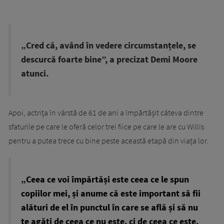
„Cred că, având în vedere circumstanțele, se
descurcă foarte bine”, a precizat Demi Moore
atunci.
Apoi, actrița în vârstă de 61 de ani a împărtășit câteva dintre
sfaturile pe care le oferă celor trei fiice pe care le are cu Willis
pentru a putea trece cu bine peste această etapă din viața lor.
„Ceea ce voi împărtăși este ceea ce le spun
copiilor mei, și anume că este important să fii
alături de el în punctul în care se află și să nu
te agăți de ceea ce nu este, ci de ceea ce este.