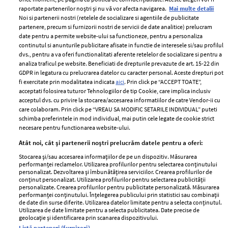
raportate partenerilor noștri și nu vă vor afecta navigarea.
Mai multe detalii
Noi si partenerii nostri (retelele de socializare si agentiile de publicitate
partenere, precum si furnizorii nostri de servicii de date analitice) prelucram
ELLE Style Awards
Termeni si conditii
date pentru a permite website-ului sa functioneze, pentru a personaliza
2024
continutul si anunturile publicitare afisate in functie de interesele si/sau profilul
Politica de
dvs., pentru a va oferi functionalitati aferente retelelor de socializare si pentru a
Despre ELLE
confidențialitate
analiza traficul pe website. Beneficiati de drepturile prevazute de art. 15-22 din
Romania
GDPR in legatura cu prelucrarea datelor cu caracter personal. Aceste drepturi pot
Politica de cookies
fi exercitate prin modalitatea indicata
aici
. Prin click pe “ACCEPT TOATE”,
Contact
Publicitate
acceptati folosirea tuturor Tehnologiilor de tip Cookie, care implica inclusiv
acceptul dvs. cu privire la stocarea/accesarea informatiilor de catre Vendor-ii cu
Abonamente
care colaboram. Prin click pe “VREAU SA MODIFIC SETARILE INDIVIDUAL” puteti
schimba preferintele in mod individual, mai putin cele legate de cookie strict
necesare pentru functionarea website-ului.
Stiri
Libertatea pentru
Atât noi, cât și partenerii noștri prelucrăm datele pentru a oferi:
femei
GSP
Stocarea și/sau accesarea informațiilor de pe un dispozitiv. Măsurarea
Viva
performanței reclamelor. Utilizarea profilurilor pentru selectarea conținutului
Unica
personalizat. Dezvoltarea și îmbunătățirea serviciilor. Crearea profilurilor de
Avantaje
conținut personalizat. Utilizarea profilurilor pentru selectarea publicității
Baby
personalizate. Crearea profilurilor pentru publicitate personalizată. Măsurarea
Retete practice
performanței conținutului. Înțelegerea publicului prin statistici sau combinații
Retete
de date din surse diferite. Utilizarea datelor limitate pentru a selecta conținutul.
Utilizarea de date limitate pentru a selecta publicitatea. Date precise de
geolocație și identificarea prin scanarea dispozitivului.
Pariază responsabil! Decizia ONJN nr. 821/25.09.2025.
Listă parteneri (furnizori)