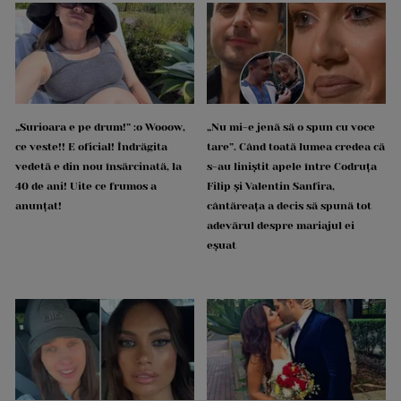
„Surioara e pe drum!” :o Wooow,
„Nu mi-e jenă să o spun cu voce
ce veste!! E oficial! Îndrăgita
tare”. Când toată lumea credea că
vedetă e din nou însărcinată, la
s-au liniștit apele între Codruța
40 de ani! Uite ce frumos a
Filip și Valentin Sanfira,
anunțat!
cântăreața a decis să spună tot
adevărul despre mariajul ei
eșuat