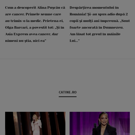
Cum a descoperit Alina Pușcău că
Despărțirea momentului în
are cancer. Primele semne care
România! Și-au spus adio după 2
au trimis-o la medic. Prietena ei,
copii și mulți ani împreună. „Sunt
Olga Barcari, a povestit tot: „Și în
foarte ancorată în Dumnezeu.
Asia Express avea cancer, dar
Am lăsat tot greul în mâinile
nimeni nu știa, nici ea”
Lui...”
CATINE.RO