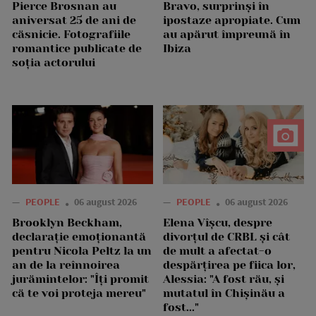
Pierce Brosnan au
Bravo, surprinși în
aniversat 25 de ani de
ipostaze apropiate. Cum
căsnicie. Fotografiile
au apărut împreună în
romantice publicate de
Ibiza
soția actorului
—
PEOPLE
06 august 2026
—
PEOPLE
06 august 2026
Brooklyn Beckham,
Elena Vîșcu, despre
declarație emoționantă
divorțul de CRBL și cât
pentru Nicola Peltz la un
de mult a afectat-o
an de la reînnoirea
despărțirea pe fiica lor,
jurămintelor: "Îți promit
Alessia: "A fost rău, și
că te voi proteja mereu"
mutatul în Chișinău a
fost..."