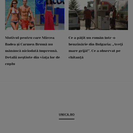
Motivul pentru care Mircea
Ce a pățit un român într-o
Badea și Carmen Brumă nu
benzinărie din Bulgaria: „Aveți
mănâncă niciodată împreună.
mare grijă!”. Ce a observat pe
Detalii neștiute din viața lor de
chitanță
cuplu
UNICA.RO