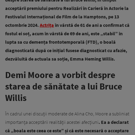
acceptării premiului pentru Realizări în Carieră în Actorie la
Festivalul Internațional de Film de la Hamptons, pe 13
octombrie 2024.
Actrița
în vârstă de 61 de ani a confirmat că
fostul ei soț, acum în vârstă de 69 de ani, este „stabil” în
lupta sa cu demența frontotemporală (FTD), o boală
diagnosticată după ce inițial fusese diagnosticat cu afazie,
dezvăluită de actuala sa soție, Emma Heming Willis.
Demi Moore a vorbit despre
starea de sănătate a lui Bruce
Willis
În cadrul unei discuții moderate de Alina Cho, Moore a subliniat
importanța acceptării realității acestei afecțiuni
. Ea a declarat
că „boala este ceea ce este” și că este necesară o acceptare