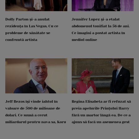
Dolly Parton și-a anulat
Jennifer Lopez și-a etalat
rezidența în Las Vegas. Cu ce
abdomenul tonifiat la 56 de ani.
probleme de sănătate se
Ce imagini a postat artista în
confruntă artista
mediul online
Jeff Bezos își vinde iahtul în
Regina Elisabeta ar fi refuzat să
valoare de 500 de milioane de
preia apelurile Prințului Harry
dolari. Ce sumă a cerut
fără un martor lângă ea. De ce a
miliardarul pentru nava sa, Koru
ajuns să facă un asemenea gest