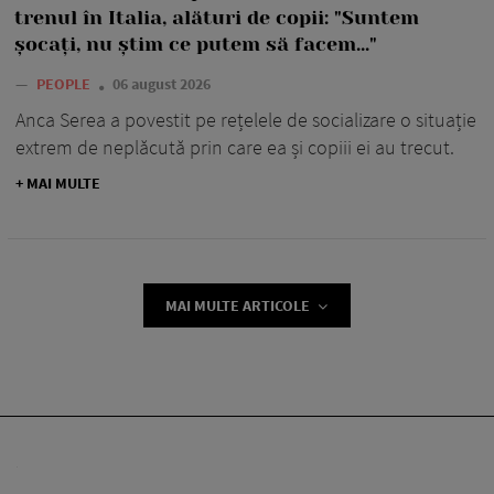
trenul în Italia, alături de copii: "Suntem
șocați, nu știm ce putem să facem..."
—
PEOPLE
06 august 2026
Anca Serea a povestit pe rețelele de socializare o situație
extrem de neplăcută prin care ea și copiii ei au trecut.
+ MAI MULTE
MAI MULTE ARTICOLE