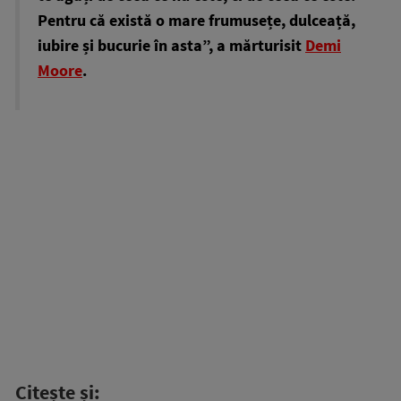
Pentru că există o mare frumusețe, dulceață,
iubire și bucurie în asta”, a mărturisit
Demi
Moore
.
Citește și: