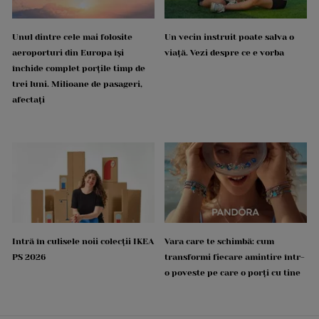
Unul dintre cele mai folosite
Un vecin instruit poate salva o
aeroporturi din Europa își
viață. Vezi despre ce e vorba
închide complet porțile timp de
trei luni. Milioane de pasageri,
afectați
Intră în culisele noii colecții IKEA
Vara care te schimbă: cum
PS 2026
transformi fiecare amintire într-
o poveste pe care o porți cu tine