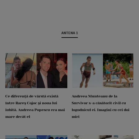
ANTENA 1
Ce diferență de vârstă există
Andreea Munteanu de la
între Rareș Cojoc și noua lui
Survivor s-a căsătorit civil cu
iubită. Andreea Popescu era mai
logodnicul ei. Imagini cu cei doi
mare decât el
miri