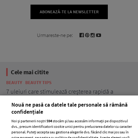
ABONEAZĂ-TE LA NEWSLETTER
Urmareste-ne pe:
Cele mai citite
BEAUTY
BEAUTY TIPS
BE
țe
7 uleiuri care stimulează creșterea rapidă a
Ce
părului
de
Nouă ne pasă ca datele tale personale să rămână
confidențiale
Noi și partenerii noștri
594
stocăm și/sau accesăm informații pe dispozitivul
dvs., precum identificatorii cookie unici pentru prelucrarea datelor cu caracter
personal. Puteți accepta sau gestiona alegerile dvs. făcând clic mai jos sau în
orice moment, pe pagina cu politica de confidențialitate. Aceste alegeri vor fi