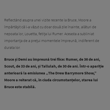
Reflectând asupra unei vizite recente la Bruce, Moore a
împărtășit că l-a văzut cu doar două zile înainte, alături de
nepoata lor, Louetta, fetița lui Rumer. Aceasta a subliniat
importanța de a prețui momentele împreună, indiferent de
durata lor.
Bruce și Demi au împreună trei fiice: Rumer, de 36 de ani,
Scout, de 33 de ani, și Tallulah, de 30 de ani. Într-o apariție
anterioară la emisiunea „The Drew Barrymore Show,”
Moore a reiterat că, în ciuda circumstanțelor, starea lui
Bruce este stabilă.