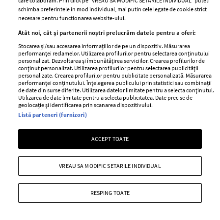
care colaboram. Prin click pe “VREAU SA MODIFIC SETARILE INDIVIDUAL” puteti
confruntă artista
mediul online
schimba preferintele in mod individual, mai putin cele legate de cookie strict
necesare pentru functionarea website-ului.
Atât noi, cât și partenerii noștri prelucrăm datele pentru a oferi:
Stocarea și/sau accesarea informațiilor de pe un dispozitiv. Măsurarea
performanței reclamelor. Utilizarea profilurilor pentru selectarea conținutului
personalizat. Dezvoltarea și îmbunătățirea serviciilor. Crearea profilurilor de
conținut personalizat. Utilizarea profilurilor pentru selectarea publicității
personalizate. Crearea profilurilor pentru publicitate personalizată. Măsurarea
performanței conținutului. Înțelegerea publicului prin statistici sau combinații
de date din surse diferite. Utilizarea datelor limitate pentru a selecta conținutul.
Utilizarea de date limitate pentru a selecta publicitatea. Date precise de
Jeff Bezos își vinde iahtul în
Regina Elisabeta ar fi refuzat să
geolocație și identificarea prin scanarea dispozitivului.
valoare de 500 de milioane de
preia apelurile Prințului Harry
Listă parteneri (furnizori)
dolari. Ce sumă a cerut
fără un martor lângă ea. De ce a
miliardarul pentru nava sa, Koru
ajuns să facă un asemenea gest
ACCEPT TOATE
VREAU SA MODIFIC SETARILE INDIVIDUAL
people
RESPING TOATE
MAI MULTE DIN