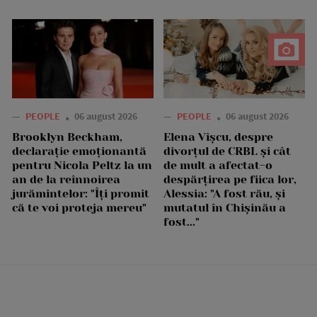
—
PEOPLE
06 august 2026
—
PEOPLE
06 august 2026
Brooklyn Beckham,
Elena Vîșcu, despre
declarație emoționantă
divorțul de CRBL și cât
pentru Nicola Peltz la un
de mult a afectat-o
an de la reînnoirea
despărțirea pe fiica lor,
jurămintelor: "Îți promit
Alessia: "A fost rău, și
că te voi proteja mereu"
mutatul în Chișinău a
fost..."