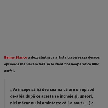
Benny Blanco
a dezvăluit și că artista traversează deseori
episoade maniacale fără să le identifice neapărat ca fiind
astfel.
„Va începe să își dea seama că are un episod
de-abia după ce acesta se încheie și, uneori,
nici măcar nu își amintește că l-a avut (…) e