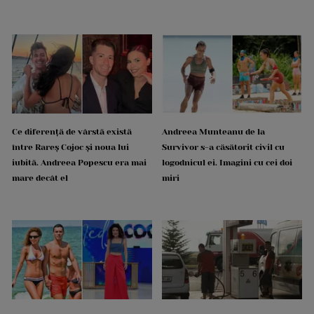
Ce diferență de vârstă există
Andreea Munteanu de la
între Rareș Cojoc și noua lui
Survivor s-a căsătorit civil cu
iubită. Andreea Popescu era mai
logodnicul ei. Imagini cu cei doi
mare decât el
miri