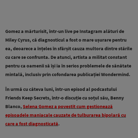
Gomez a mărturisit, într-un live pe Instagram alături de
Miley Cyrus, că diagnosticul a fost o mare ușurare pentru
ea, deoarece a înțeles în sfârșit cauza multora dintre stările
cu care se confrunta. De atunci, artista a militat constant
pentru ca oamenii să își ia în serios problemele de sănătate
mintală, inclusiv prin cofondarea publicației Wondermind.
În urmă cu câteva luni, într-un episod al podcastului
Friends Keep Secrets, într-o discuție cu soțul său, Benny
Blanco,
Selena Gomez a povestit cum gestionează
episoadele maniacale cauzate de tulburarea bipolară cu
care a fost diagnosticată
.