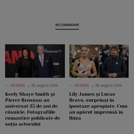
RECOMANDARI
—
PEOPLE
06 august 2026
—
PEOPLE
06 august 2026
Keely Shaye Smith și
Lily James și Lucas
Pierce Brosnan au
Bravo, surprinși în
aniversat 25 de ani de
ipostaze apropiate. Cum
căsnicie. Fotografiile
au apărut împreună în
romantice publicate de
Ibiza
soția actorului