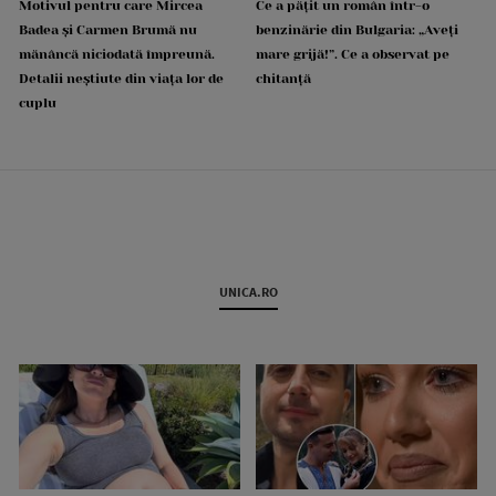
Motivul pentru care Mircea
Ce a pățit un român într-o
Badea și Carmen Brumă nu
benzinărie din Bulgaria: „Aveți
mănâncă niciodată împreună.
mare grijă!”. Ce a observat pe
Detalii neștiute din viața lor de
chitanță
cuplu
UNICA.RO