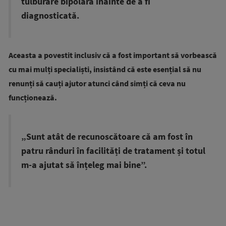
tulburare bipolară înainte de a fi
diagnosticată.
Aceasta a povestit inclusiv că a fost important să vorbească
cu mai mulți specialiști, insistând că este esențial să nu
renunți să cauți ajutor atunci când simți că ceva nu
funcționează.
„Sunt atât de recunoscătoare că am fost în
patru rânduri în facilități de tratament și totul
m-a ajutat să înțeleg mai bine”.