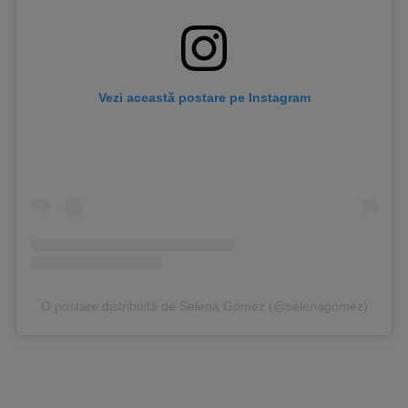
Vezi această postare pe Instagram
O postare distribuită de Selena Gomez (@selenagomez)