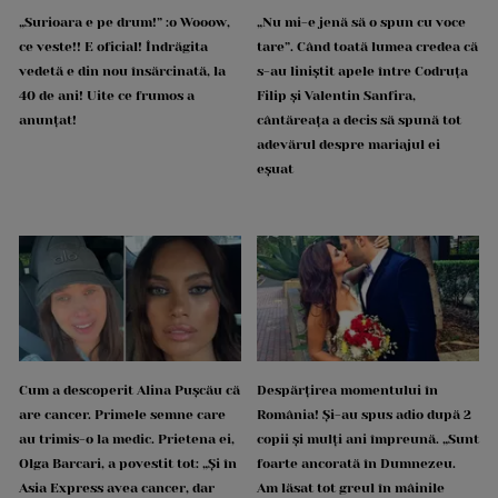
„Surioara e pe drum!” :o Wooow,
„Nu mi-e jenă să o spun cu voce
ce veste!! E oficial! Îndrăgita
tare”. Când toată lumea credea că
vedetă e din nou însărcinată, la
s-au liniștit apele între Codruța
40 de ani! Uite ce frumos a
Filip și Valentin Sanfira,
anunțat!
cântăreața a decis să spună tot
adevărul despre mariajul ei
eșuat
Cum a descoperit Alina Pușcău că
Despărțirea momentului în
are cancer. Primele semne care
România! Și-au spus adio după 2
au trimis-o la medic. Prietena ei,
copii și mulți ani împreună. „Sunt
Olga Barcari, a povestit tot: „Și în
foarte ancorată în Dumnezeu.
Asia Express avea cancer, dar
Am lăsat tot greul în mâinile