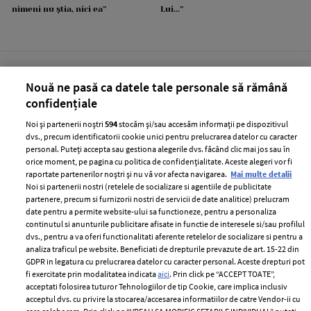
nimeni nu știa, nici ea”
Lui...”
Nouă ne pasă ca datele tale personale să rămână
confidențiale
Noi și partenerii noștri
594
stocăm și/sau accesăm informații pe dispozitivul
CATINE.RO
dvs., precum identificatorii cookie unici pentru prelucrarea datelor cu caracter
personal. Puteți accepta sau gestiona alegerile dvs. făcând clic mai jos sau în
orice moment, pe pagina cu politica de confidențialitate. Aceste alegeri vor fi
raportate partenerilor noștri și nu vă vor afecta navigarea.
Mai multe detalii
Noi si partenerii nostri (retelele de socializare si agentiile de publicitate
partenere, precum si furnizorii nostri de servicii de date analitice) prelucram
date pentru a permite website-ului sa functioneze, pentru a personaliza
continutul si anunturile publicitare afisate in functie de interesele si/sau profilul
dvs., pentru a va oferi functionalitati aferente retelelor de socializare si pentru a
analiza traficul pe website. Beneficiati de drepturile prevazute de art. 15-22 din
GDPR in legatura cu prelucrarea datelor cu caracter personal. Aceste drepturi pot
Dolly Parton și-a anulat
Jennifer Lopez și-a etalat
fi exercitate prin modalitatea indicata
aici
. Prin click pe “ACCEPT TOATE”,
rezidența în Las Vegas. Cu ce
abdomenul tonifiat la 56 de ani.
acceptati folosirea tuturor Tehnologiilor de tip Cookie, care implica inclusiv
acceptul dvs. cu privire la stocarea/accesarea informatiilor de catre Vendor-ii cu
probleme de sănătate se
Ce imagini a postat artista în