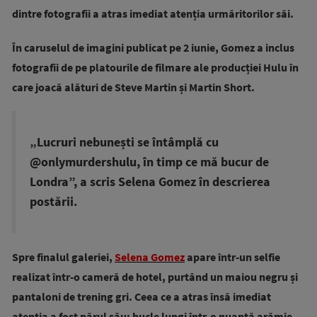
dintre fotografii a atras imediat atenția urmăritorilor săi.
În caruselul de imagini publicat pe 2 iunie, Gomez a inclus
fotografii de pe platourile de filmare ale producției Hulu în
care joacă alături de Steve Martin și Martin Short.
„Lucruri nebunești se întâmplă cu
@onlymurdershulu, în timp ce mă bucur de
Londra”, a scris Selena Gomez în descrierea
postării.
Spre finalul galeriei,
Selena Gomez
apare într-un selfie
realizat într-o cameră de hotel, purtând un maiou negru și
pantaloni de trening gri. Ceea ce a atras însă imediat
atenția a fost părul său: bucle lungi într-o nuanță arămie,