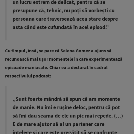
un lucru extrem de delicat, pentru că se
presupune că, tehnic, nu poți să vorbești cu
persoana care traversează acea stare despre
asta când este cufundată în acel episod.”
Cu timpul, însă, se pare că Selena Gomez a ajuns să
recunoască mai ușor momentele în care experimentează
episoade maniacale. Chiar ea a declarat în cadrul
respectivului podcast:
„Sunt foarte mândră să spun că am momente
de manie. Nu îmi e rușine deloc, pentru că pot
să îmi dau seama de ele un pic mai repede. (…)
E de mare ajutor să ai un partener care
înțelege și care este pregătit să se confrunte