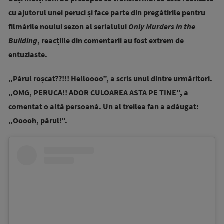
cu ajutorul unei peruci și face parte din pregătirile pentru
filmările noului sezon al serialului
Only Murders in the
Building
, reacțiile din comentarii au fost extrem de
entuziaste.
„Părul roșcat??!!! Helloooo”, a scris unul dintre urmăritori.
„
OMG, PERUCA!! ADOR CULOAREA ASTA PE TINE”, a
comentat o altă persoană.
Un al treilea fan a adăugat:
„Ooooh, părul!”.