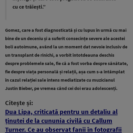
cu ce trăiești.”
Gomez, care a fost diagnosticată și cu lupus în urmă cu mai
bine de un deceniu și a suferit consecințe severe ale acestei
boli autoimune, având la un moment dat nevoie inclusiv de
un transplant de rinichi, a vorbit întotdeauna deschis
despre problemele sale, fie că a fost vorba despre sănătate,
fie despre viața personală și relații, așa cum s-a întâmplat
în cazul relației sale intens mediatizate cu muzicianul
Justin Bieber, pe vremea când cei doi erau adolescenți.
Citește și:
Dua Lipa, criticată pentru un detaliu al
ținutei de la cununia civilă cu Callum
Turner. Ce au observat fanii în fotografii