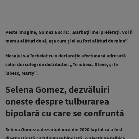
Peste imagine, Gomez a scris: „Bărbații mei preferați. Voi fi
mereu alături de ei, așa cum și ei au fost alături de mine”.
Mesajul s-a încheiat cu o declarație afectuoasă adresată
celor doi colegi de distribuție: „Te iubesc, Steve, și te
iubesc, Marty”.
Selena Gomez, dezvăluiri
oneste despre tulburarea
bipolară cu care se confruntă
Selena Gomez a dezvăluit încă din 2020 faptul că a fost
diagnosticată cu tulburare bipolară, o afecțiune psihică