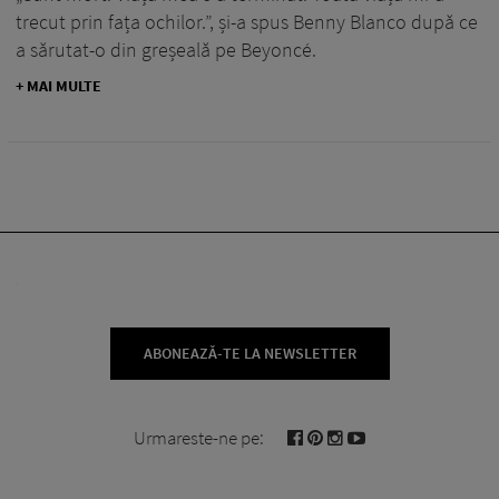
trecut prin fața ochilor.”, și-a spus Benny Blanco după ce
a sărutat-o din greșeală pe Beyoncé.
+ MAI MULTE
ABONEAZĂ-TE LA NEWSLETTER
Urmareste-ne pe: