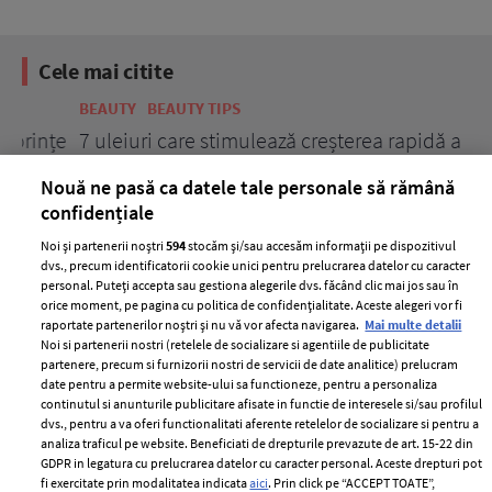
Cele mai citite
BEAUTY
BEAUTY TIPS
BE
țe
7 uleiuri care stimulează creșterea rapidă a
Ce
părului
de
Nouă ne pasă ca datele tale personale să rămână
confidențiale
Noi și partenerii noștri
594
stocăm și/sau accesăm informații pe dispozitivul
dvs., precum identificatorii cookie unici pentru prelucrarea datelor cu caracter
personal. Puteți accepta sau gestiona alegerile dvs. făcând clic mai jos sau în
orice moment, pe pagina cu politica de confidențialitate. Aceste alegeri vor fi
raportate partenerilor noștri și nu vă vor afecta navigarea.
Mai multe detalii
Noi si partenerii nostri (retelele de socializare si agentiile de publicitate
partenere, precum si furnizorii nostri de servicii de date analitice) prelucram
ELLE Style Awards
Termeni si conditii
date pentru a permite website-ului sa functioneze, pentru a personaliza
2024
continutul si anunturile publicitare afisate in functie de interesele si/sau profilul
Politica de
dvs., pentru a va oferi functionalitati aferente retelelor de socializare si pentru a
Despre ELLE
confidențialitate
analiza traficul pe website. Beneficiati de drepturile prevazute de art. 15-22 din
Romania
GDPR in legatura cu prelucrarea datelor cu caracter personal. Aceste drepturi pot
Politica de cookies
fi exercitate prin modalitatea indicata
aici
. Prin click pe “ACCEPT TOATE”,