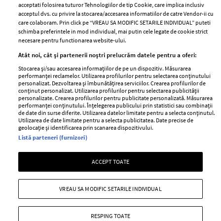
Contact
Publicitate
acceptati folosirea tuturor Tehnologiilor de tip Cookie, care implica inclusiv
acceptul dvs. cu privire la stocarea/accesarea informatiilor de catre Vendor-ii cu
Abonamente
care colaboram. Prin click pe “VREAU SA MODIFIC SETARILE INDIVIDUAL” puteti
schimba preferintele in mod individual, mai putin cele legate de cookie strict
necesare pentru functionarea website-ului.
Stiri
Libertatea pentru
Atât noi, cât și partenerii noștri prelucrăm datele pentru a oferi:
femei
GSP
Stocarea și/sau accesarea informațiilor de pe un dispozitiv. Măsurarea
Viva
performanței reclamelor. Utilizarea profilurilor pentru selectarea conținutului
Unica
personalizat. Dezvoltarea și îmbunătățirea serviciilor. Crearea profilurilor de
Avantaje
conținut personalizat. Utilizarea profilurilor pentru selectarea publicității
Baby
personalizate. Crearea profilurilor pentru publicitate personalizată. Măsurarea
Retete practice
performanței conținutului. Înțelegerea publicului prin statistici sau combinații
Retete
de date din surse diferite. Utilizarea datelor limitate pentru a selecta conținutul.
Utilizarea de date limitate pentru a selecta publicitatea. Date precise de
geolocație și identificarea prin scanarea dispozitivului.
Pariază responsabil! Decizia ONJN nr. 821/25.09.2025.
Listă parteneri (furnizori)
Jocurile de noroc sunt interzise minorilor.
ACCEPT TOATE
Copyright © 2026 Ringier Romania SRL
VREAU SA MODIFIC SETARILE INDIVIDUAL
RESPING TOATE