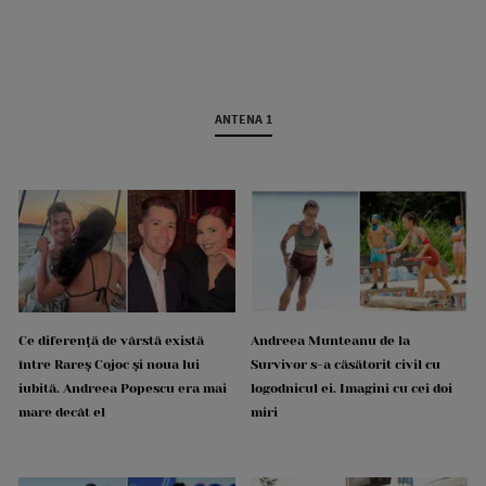
ANTENA 1
Ce diferență de vârstă există
Andreea Munteanu de la
între Rareș Cojoc și noua lui
Survivor s-a căsătorit civil cu
iubită. Andreea Popescu era mai
logodnicul ei. Imagini cu cei doi
mare decât el
miri