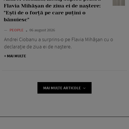
Flavia Mihășan de ziua ei de naștere:
"Ești de o forță pe care puțini o
bănuiesc"
—
PEOPLE
06 august 2026
Andrei Ciobanu a surprins-o pe Flavia Mihășan cu o
declarație de ziua ei de naștere.
+ MAI MULTE
MAI MULTE ARTICOLE