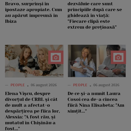
Bravo, surprinși în
dezvăluie care sunt
ipostaze apropiate. Cum
principiile după care se
au apărut împreună în
ghidează în viață:
Ibiza
"Fiecare clipă este
extrem de prețioasă"
—
PEOPLE
06 august 2026
—
PEOPLE
06 august 2026
Elena Vîșcu, despre
De ce și-a numit Laura
divorțul de CRBL și cât
Cosoi cea de-a cincea
de mult a afectat-o
fiică Nina Elisabeta: "Am
despărțirea pe fiica lor,
simțit..."
Alessia: "A fost rău, și
mutatul în Chișinău a
fost..."