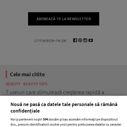
ABONEAZĂ-TE LA NEWSLETTER
Urmareste-ne pe:
Cele mai citite
BEAUTY
BEAUTY TIPS
BE
țe
7 uleiuri care stimulează creșterea rapidă a
Ce
părului
de
Nouă ne pasă ca datele tale personale să rămână
confidențiale
Noi și partenerii noștri
594
stocăm și/sau accesăm informații pe dispozitivul
dvs., precum identificatorii cookie unici pentru prelucrarea datelor cu caracter