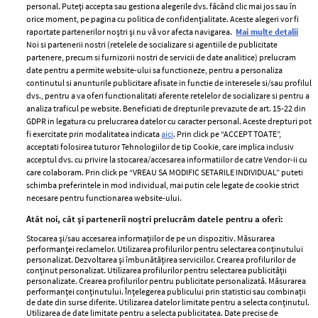
personal. Puteți accepta sau gestiona alegerile dvs. făcând clic mai jos sau în
orice moment, pe pagina cu politica de confidențialitate. Aceste alegeri vor fi
raportate partenerilor noștri și nu vă vor afecta navigarea.
Mai multe detalii
Noi si partenerii nostri (retelele de socializare si agentiile de publicitate
partenere, precum si furnizorii nostri de servicii de date analitice) prelucram
ELLE Style Awards
Termeni si conditii
date pentru a permite website-ului sa functioneze, pentru a personaliza
2024
continutul si anunturile publicitare afisate in functie de interesele si/sau profilul
Politica de
dvs., pentru a va oferi functionalitati aferente retelelor de socializare si pentru a
Despre ELLE
confidențialitate
analiza traficul pe website. Beneficiati de drepturile prevazute de art. 15-22 din
Romania
GDPR in legatura cu prelucrarea datelor cu caracter personal. Aceste drepturi pot
Politica de cookies
fi exercitate prin modalitatea indicata
aici
. Prin click pe “ACCEPT TOATE”,
Contact
Publicitate
acceptati folosirea tuturor Tehnologiilor de tip Cookie, care implica inclusiv
acceptul dvs. cu privire la stocarea/accesarea informatiilor de catre Vendor-ii cu
Abonamente
care colaboram. Prin click pe “VREAU SA MODIFIC SETARILE INDIVIDUAL” puteti
schimba preferintele in mod individual, mai putin cele legate de cookie strict
necesare pentru functionarea website-ului.
Stiri
Libertatea pentru
Atât noi, cât și partenerii noștri prelucrăm datele pentru a oferi:
femei
GSP
Stocarea și/sau accesarea informațiilor de pe un dispozitiv. Măsurarea
Viva
performanței reclamelor. Utilizarea profilurilor pentru selectarea conținutului
Unica
personalizat. Dezvoltarea și îmbunătățirea serviciilor. Crearea profilurilor de
Avantaje
conținut personalizat. Utilizarea profilurilor pentru selectarea publicității
Baby
personalizate. Crearea profilurilor pentru publicitate personalizată. Măsurarea
Retete practice
performanței conținutului. Înțelegerea publicului prin statistici sau combinații
Retete
de date din surse diferite. Utilizarea datelor limitate pentru a selecta conținutul.
Utilizarea de date limitate pentru a selecta publicitatea. Date precise de