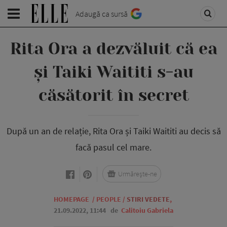
Adaugă ca sursă
Rita Ora a dezvăluit că ea
și Taiki Waititi s-au
căsătorit în secret
După un an de relație, Rita Ora și Taiki Waititi au decis să
facă pasul cel mare.
Urmărește-ne
HOMEPAGE
/
PEOPLE
/
STIRI VEDETE
,
21.09.2022, 11:44
de
Calitoiu Gabriela