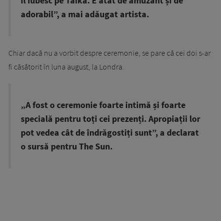
îl iubesc pe Taika. E atât de amuzant și de
adorabil”, a mai adăugat artista.
Chiar dacă nu a vorbit despre ceremonie, se pare că cei doi s-ar
fi căsătorit în luna august, la Londra.
„A fost o ceremonie foarte intimă și foarte
specială pentru toți cei prezenți. Apropiații lor
pot vedea cât de îndrăgostiți sunt”, a declarat
o sursă pentru The Sun.