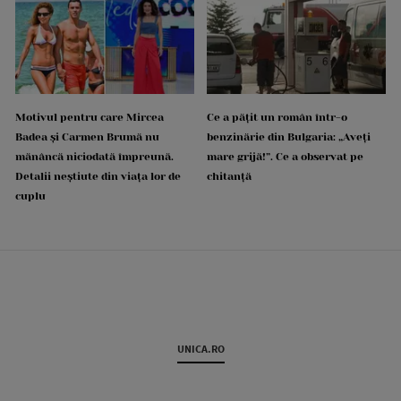
Motivul pentru care Mircea
Ce a pățit un român într-o
Badea și Carmen Brumă nu
benzinărie din Bulgaria: „Aveți
mănâncă niciodată împreună.
mare grijă!”. Ce a observat pe
Detalii neștiute din viața lor de
chitanță
cuplu
UNICA.RO