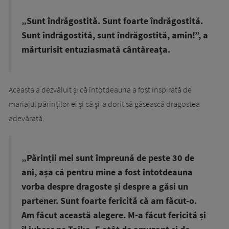
„Sunt îndrăgostită. Sunt foarte îndrăgostită.
Sunt îndrăgostită, sunt îndrăgostită, amin!”, a
mărturisit entuziasmată cântăreața.
Aceasta a dezvăluit și că întotdeauna a fost inspirată de
mariajul părinților ei și că și-a dorit să găsească dragostea
adevărată.
„Părinții mei sunt împreună de peste 30 de
ani, așa că pentru mine a fost întotdeauna
vorba despre dragoste și despre a găsi un
partener. Sunt foarte fericită că am făcut-o.
Am făcut această alegere. M-a făcut fericită și