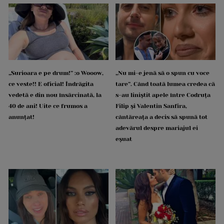
„Surioara e pe drum!” :o Wooow,
„Nu mi-e jenă să o spun cu voce
ce veste!! E oficial! Îndrăgita
tare”. Când toată lumea credea că
vedetă e din nou însărcinată, la
s-au liniștit apele între Codruța
40 de ani! Uite ce frumos a
Filip și Valentin Sanfira,
anunțat!
cântăreața a decis să spună tot
adevărul despre mariajul ei
eșuat