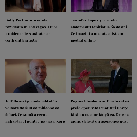
Dolly Parton și-a anulat
Jennifer Lopez și-a etalat
rezidența în Las Vegas. Cu ce
abdomenul tonifiat la 56 de ani.
probleme de sănătate se
Ce imagini a postat artista în
confruntă artista
mediul online
Jeff Bezos își vinde iahtul în
Regina Elisabeta ar fi refuzat să
valoare de 500 de milioane de
preia apelurile Prințului Harry
dolari. Ce sumă a cerut
fără un martor lângă ea. De ce a
miliardarul pentru nava sa, Koru
ajuns să facă un asemenea gest