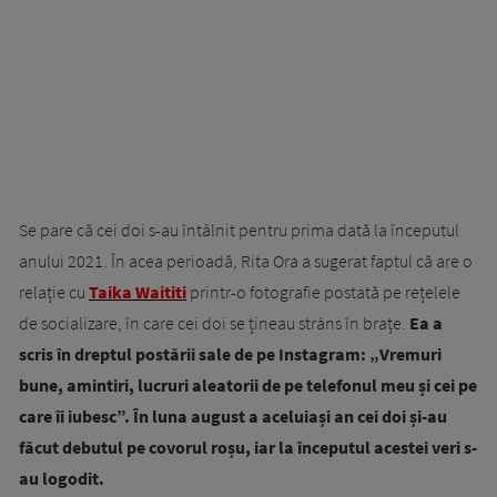
Se pare că cei doi s-au întâlnit pentru prima dată la începutul
anului 2021. În acea perioadă, Rita Ora a sugerat faptul că are o
relație cu
Taika Waititi
printr-o fotografie postată pe rețelele
de socializare, în care cei doi se țineau strâns în brațe.
Ea a
scris în dreptul postării sale de pe Instagram: „Vremuri
bune, amintiri, lucruri aleatorii de pe telefonul meu și cei pe
care îi iubesc”. În luna august a aceluiași an cei doi și-au
făcut debutul pe covorul roșu, iar la începutul acestei veri s-
au logodit.