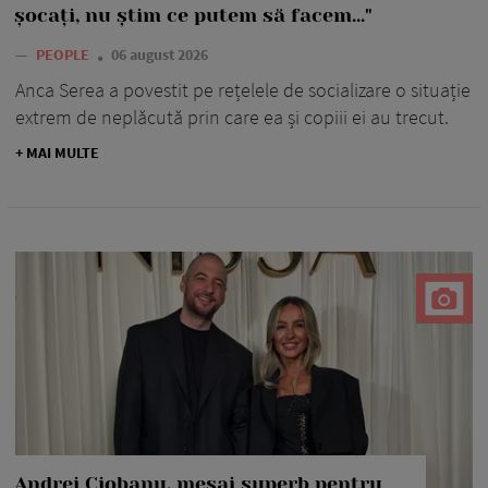
șocați, nu știm ce putem să facem..."
—
PEOPLE
06 august 2026
Anca Serea a povestit pe rețelele de socializare o situație
extrem de neplăcută prin care ea și copiii ei au trecut.
+ MAI MULTE
Andrei Ciobanu, mesaj superb pentru