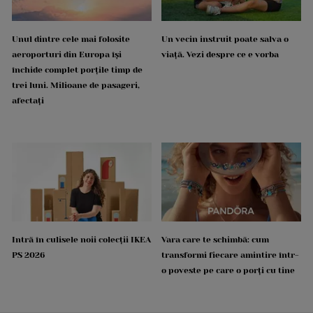
Unul dintre cele mai folosite
Un vecin instruit poate salva o
aeroporturi din Europa își
viață. Vezi despre ce e vorba
închide complet porțile timp de
trei luni. Milioane de pasageri,
afectați
Intră în culisele noii colecții IKEA
Vara care te schimbă: cum
PS 2026
transformi fiecare amintire într-
o poveste pe care o porți cu tine