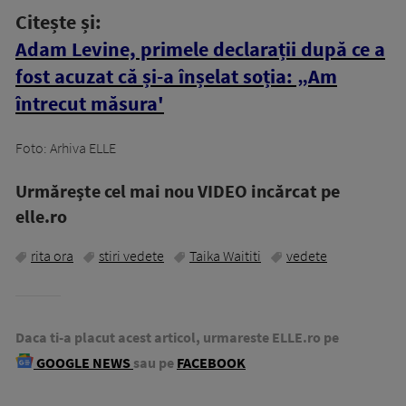
Citește și:
Adam Levine, primele declarații după ce a
fost acuzat că și-a înșelat soția: „Am
întrecut măsura'
Foto: Arhiva ELLE
Urmăreşte cel mai nou VIDEO incărcat pe
elle.ro
rita ora
stiri vedete
Taika Waititi
vedete
Daca ti-a placut acest articol, urmareste ELLE.ro pe
GOOGLE NEWS
sau pe
FACEBOOK