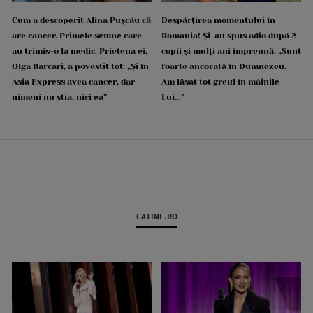
Cum a descoperit Alina Pușcău că
Despărțirea momentului în
are cancer. Primele semne care
România! Și-au spus adio după 2
au trimis-o la medic. Prietena ei,
copii și mulți ani împreună. „Sunt
Olga Barcari, a povestit tot: „Și în
foarte ancorată în Dumnezeu.
Asia Express avea cancer, dar
Am lăsat tot greul în mâinile
nimeni nu știa, nici ea”
Lui...”
CATINE.RO