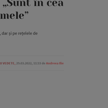
 „Sunt în cea
 mele”
dar și pe rețelele de
RI VEDETE
,
29.03.2022, 11:33
de
Andreea Ilie