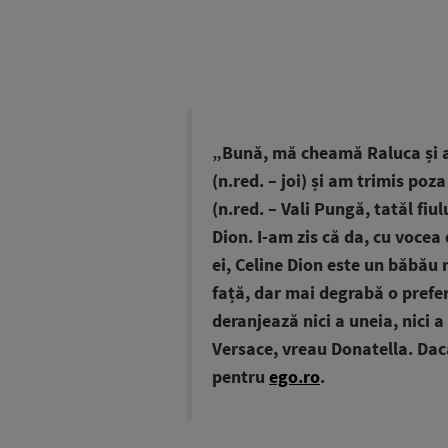
„Bună, mă cheamă Raluca și a
(n.red. – joi) și am trimis poz
(n.red. – Vali Pungă, tatăl fiu
Dion. I-am zis că da, cu vocea 
ei, Celine Dion este un băbău 
față, dar mai degrabă o prefe
deranjează nici a uneia, nici a
Versace, vreau Donatella. Dac
pentru
ego.ro
.