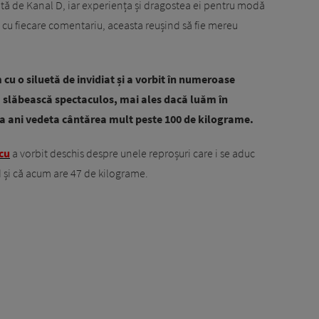
ită de Kanal D, iar experiența și dragostea ei pentru modă
și cu fiecare comentariu, aceasta reușind să fie mereu
 o siluetă de invidiat și a vorbit în numeroase
să slăbească spectaculos, mai ales dacă luăm în
va ani vedeta cântărea mult peste 100 de kilograme.
cu
a vorbit deschis despre unele reproșuri care i se aduc
d și că acum are 47 de kilograme.