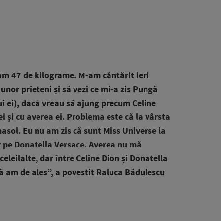
m 47 de kilograme. M-am cântărit ieri
a unor prieteni și să vezi ce mi-a zis Pungă
lui ei), dacă vreau să ajung precum Celine
ei și cu averea ei. Problema este că la vârsta
nasol. Eu nu am zis că sunt Miss Universe la
r pe Donatella Versace. Averea nu mă
 celeilalte, dar între Celine Dion și Donatella
ă am de ales”, a povestit Raluca Bădulescu