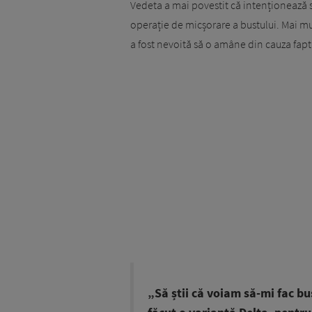
Vedeta a mai povestit că intenționează s
operație de micșorare a bustului. Mai mu
a fost nevoită să o amâne din cauza fapt
„Să știi că voiam să-mi fac b