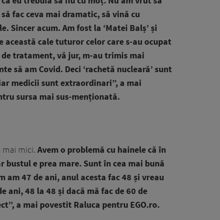
 că eu trebuia să fiu cu moț. Nu am vrut să
 să fac ceva mai dramatic, să vină cu
le. Sincer acum. Am fost la ‘Matei Balș’ și
e această cale tuturor celor care s-au ocupat
 de tratament, vă jur, m-au trimis mai
te să am Covid. Deci ‘rachetă nucleară’ sunt
iar medicii sunt extraordinari”, a mai
tru sursa mai sus-menționată.
c mai mici.
Avem o problemă cu hainele că în
ar bustul e prea mare. Sunt în cea mai bună
m am 47 de ani, anul acesta fac 48 și vreau
e ani, 48 la 48 și dacă mă fac de 60 de
ect”, a mai povestit Raluca pentru EGO.ro.