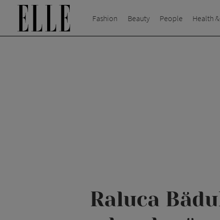
Fashion
Beauty
People
Health &
Raluca Bădul