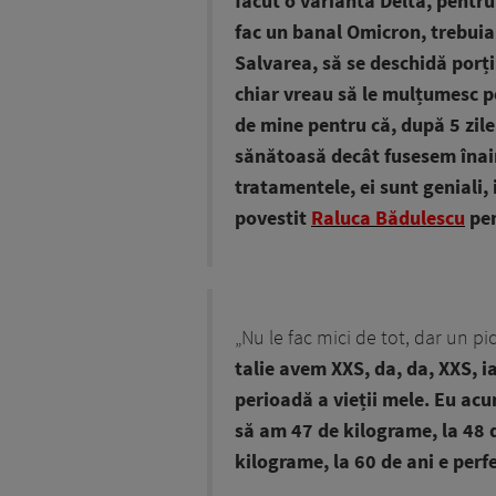
făcut o variantă Delta, pentru
fac un banal Omicron, trebuia
Salvarea, să se deschidă porți
chiar vreau să le mulțumesc p
de mine pentru că, după 5 zile
sănătoasă decât fusesem înain
tratamentele, ei sunt geniali, 
povestit
Raluca Bădulescu
pen
„Nu le fac mici de tot, dar un pi
talie avem XXS, da, da, XXS, i
perioadă a vieții mele. Eu acu
să am 47 de kilograme, la 48 d
kilograme, la 60 de ani e perf