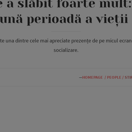
 a slăbit foarte mult:
ună perioadă a vieții
e una dintre cele mai apreciate prezențe de pe micul ecran, 
socializare.
—
HOMEPAGE
/
PEOPLE
/
STI