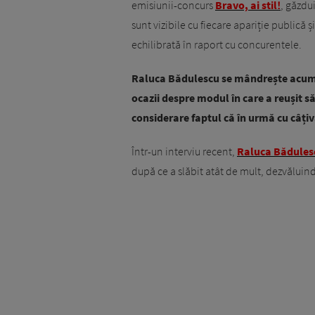
emisiunii-concurs
Bravo, ai stil!
, găzdu
sunt vizibile cu fiecare apariție publică 
echilibrată în raport cu concurentele.
Raluca Bădulescu se mândrește acum cu
ocazii despre modul în care a reușit 
considerare faptul că în urmă cu câți
Într-un interviu recent,
Raluca Bădules
după ce a slăbit atât de mult, dezvăluin