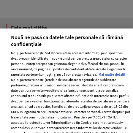
Cele mai citite
Nouă ne pasă ca datele tale personale să rămână
BEAUTY
BEAUTY TIPS
BE
confidențiale
țe
7 uleiuri care stimulează creșterea rapidă a
Ce
Noi și partenerii noștri
594
stocăm și/sau accesăm informații pe dispozitivul
părului
de
dvs., precum identificatorii cookie unici pentru prelucrarea datelor cu caracter
personal. Puteți accepta sau gestiona alegerile dvs. făcând clic mai jos sau în
orice moment, pe pagina cu politica de confidențialitate. Aceste alegeri vor fi
raportate partenerilor noștri și nu vă vor afecta navigarea.
Mai multe detalii
Noi si partenerii nostri (retelele de socializare si agentiile de publicitate
partenere, precum si furnizorii nostri de servicii de date analitice) prelucram
date pentru a permite website-ului sa functioneze, pentru a personaliza
continutul si anunturile publicitare afisate in functie de interesele si/sau profilul
dvs., pentru a va oferi functionalitati aferente retelelor de socializare si pentru a
analiza traficul pe website. Beneficiati de drepturile prevazute de art. 15-22 din
ELLE Style Awards
Termeni si conditii
GDPR in legatura cu prelucrarea datelor cu caracter personal. Aceste drepturi pot
fi exercitate prin modalitatea indicata
aici
. Prin click pe “ACCEPT TOATE”,
2024
Politica de
acceptati folosirea tuturor Tehnologiilor de tip Cookie, care implica inclusiv
Despre ELLE
confidențialitate
acceptul dvs. cu privire la stocarea/accesarea informatiilor de catre Vendor-ii cu