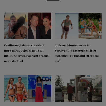
Ce diferență de vârstă există
Andreea Munteanu de la
între Rareș Cojoc și noua lui
Survivor s-a căsătorit civil cu
iubită. Andreea Popescu era mai
logodnicul ei. Imagini cu cei doi
mare decât el
miri