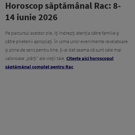
Horoscop săptămânal Rac: 8-
14 iunie 2026
Pe parcursul acestor zile, îți îndrepți atenția către familie şi
către prietenii apropiați. În urma unor evenimente revelatoare
și pline de sens pentru tine, ți-ai dat seama că sunt cele mai
valoroase „părți” ale vieții tale.
Citește aici horoscopul
săptămânal complet pentru Rac