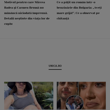
Motivul pentru care Mircea
Ce a pățit un român într-o
Badea și Carmen Brumă nu
benzinărie din Bulgaria: „Aveți
mănâncă niciodată împreună.
mare grijă!”. Ce a observat pe
Detalii neștiute din viața lor de
chitanță
cuplu
UNICA.RO