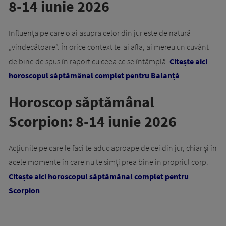
8-14 iunie 2026
Influența pe care o ai asupra celor din jur este de natură
„vindecătoare”. În orice context te-ai afla, ai mereu un cuvânt
de bine de spus în raport cu ceea ce se întâmplă.
Citește aici
horoscopul săptămânal complet pentru Balanță
Horoscop săptămânal
Scorpion: 8-14 iunie 2026
Acțiunile pe care le faci te aduc aproape de cei din jur, chiar și în
acele momente în care nu te simți prea bine în propriul corp.
Citește aici horoscopul săptămânal complet pentru
Scorpion