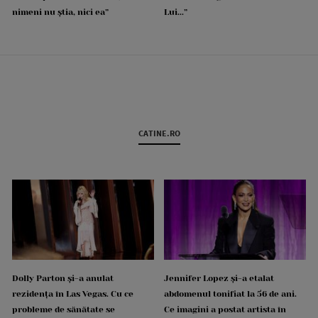
nimeni nu știa, nici ea”
Lui...”
CATINE.RO
Dolly Parton și-a anulat
Jennifer Lopez și-a etalat
rezidența în Las Vegas. Cu ce
abdomenul tonifiat la 56 de ani.
probleme de sănătate se
Ce imagini a postat artista în