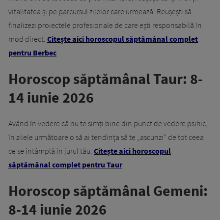
vitalitatea și pe parcursul zilelor care urmează. Reușești să
finalizezi proiectele profesionale de care ești responsabilă în
mod direct.
Citește aici horoscopul săptămânal complet
pentru Berbec
Horoscop săptămânal Taur: 8-
14 iunie 2026
Având în vedere că nu te simți bine din punct de vedere psihic,
în zilele următoare o să ai tendința să te „ascunzi” de tot ceea
ce se întâmplă în jurul tău.
Citește aici horoscopul
săptămânal complet pentru Taur
Horoscop săptămânal Gemeni:
8-14 iunie 2026