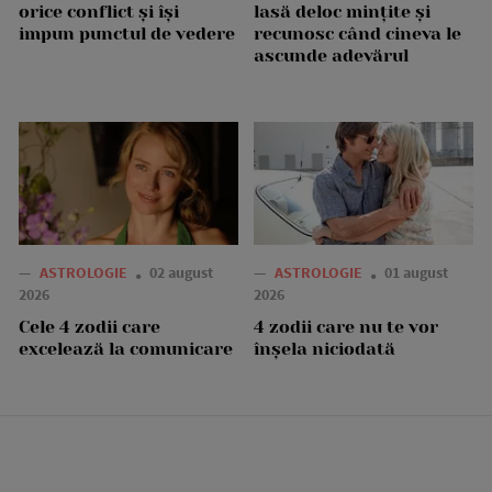
orice conflict și își
lasă deloc mințite și
impun punctul de vedere
recunosc când cineva le
ascunde adevărul
—
ASTROLOGIE
02 august
—
ASTROLOGIE
01 august
2026
2026
Cele 4 zodii care
4 zodii care nu te vor
excelează la comunicare
înșela niciodată