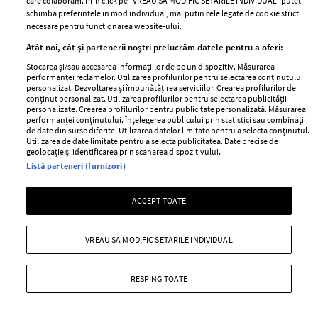
Romania
care colaboram. Prin click pe “VREAU SA MODIFIC SETARILE INDIVIDUAL” puteti
Politica de cookies
schimba preferintele in mod individual, mai putin cele legate de cookie strict
Contact
necesare pentru functionarea website-ului.
Publicitate
Abonamente
Atât noi, cât și partenerii noștri prelucrăm datele pentru a oferi:
Stocarea și/sau accesarea informațiilor de pe un dispozitiv. Măsurarea
performanței reclamelor. Utilizarea profilurilor pentru selectarea conținutului
personalizat. Dezvoltarea și îmbunătățirea serviciilor. Crearea profilurilor de
Stiri
Libertatea pentru
conținut personalizat. Utilizarea profilurilor pentru selectarea publicității
femei
personalizate. Crearea profilurilor pentru publicitate personalizată. Măsurarea
GSP
performanței conținutului. Înțelegerea publicului prin statistici sau combinații
Viva
de date din surse diferite. Utilizarea datelor limitate pentru a selecta conținutul.
Unica
Utilizarea de date limitate pentru a selecta publicitatea. Date precise de
Avantaje
geolocație și identificarea prin scanarea dispozitivului.
Baby
Listă parteneri (furnizori)
Retete practice
Retete
ACCEPT TOATE
Pariază responsabil! Decizia ONJN nr. 821/25.09.2025.
Jocurile de noroc sunt interzise minorilor.
VREAU SA MODIFIC SETARILE INDIVIDUAL
RESPING TOATE
Copyright © 2026 Ringier Romania SRL