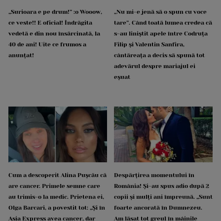
„Surioara e pe drum!” :o Wooow,
„Nu mi-e jenă să o spun cu voce
ce veste!! E oficial! Îndrăgita
tare”. Când toată lumea credea că
vedetă e din nou însărcinată, la
s-au liniștit apele între Codruța
40 de ani! Uite ce frumos a
Filip și Valentin Sanfira,
anunțat!
cântăreața a decis să spună tot
adevărul despre mariajul ei
eșuat
Cum a descoperit Alina Pușcău că
Despărțirea momentului în
are cancer. Primele semne care
România! Și-au spus adio după 2
au trimis-o la medic. Prietena ei,
copii și mulți ani împreună. „Sunt
Olga Barcari, a povestit tot: „Și în
foarte ancorată în Dumnezeu.
Asia Express avea cancer, dar
Am lăsat tot greul în mâinile