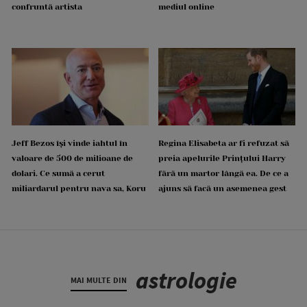
confruntă artista
mediul online
Jeff Bezos își vinde iahtul în
Regina Elisabeta ar fi refuzat să
valoare de 500 de milioane de
preia apelurile Prințului Harry
dolari. Ce sumă a cerut
fără un martor lângă ea. De ce a
miliardarul pentru nava sa, Koru
ajuns să facă un asemenea gest
astrologie
MAI MULTE DIN