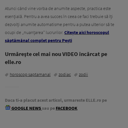
Atunci când vine vorba de anumite aspecte, practica este
esențială. Pentru a avea succes în ceea ce faci trebuie să îți
dezvolți anumite automatisme pentru a putea ulterior să te
ocupi de „nuanțarea” lucrurilor.
Citește aici horoscopul
săptămânal complet pentru Pești
Urmăreşte cel mai nou VIDEO incărcat pe
elle.ro
horoscop saptamanal
zodiac
zodii
Daca ti-a placut acest articol, urmareste ELLE.ro pe
GOOGLE NEWS
sau pe
FACEBOOK