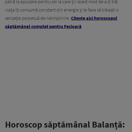
până la epuizare pentru cei la care ții! Acest mod de a-ți trăi
viața îți consumă constant din energie și te face să trăiești o
senzație perpetuă de neîmplinire.
Citește aici horoscopul
săptămânal complet pentru Fecioară
Horoscop săptămânal Balanță: