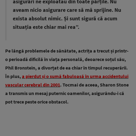
asigurări ne exploatau din toate părțile. Nu
aveam nicio asigurare care să mă sprijine. Nu
exista absolut nimic. Și sunt sigură că acum
situația este chiar mai rea”.
Pe lângă problemele de sănătate, actrița a trecut și printr-
o perioadă dificilă în viața personală, deoarece soțul său,
Phil Bronstein, a divorțat de ea chiar în timpul recuperării.
În plus,
a pierdut și o sumă fabuloasă în urma accidentului
vascular cerebral din 2001
.
Tocmai de aceea, Sharon Stone
a transmis un mesaj puternic oamenilor, asigurându-i că
pot trece peste orice obstacol.