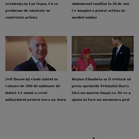
rezidența în Las Vegas. Cu ce
abdomenul tonifiat la 56 de ani.
probleme de sănătate se
Ce imagini a postat artista în
confruntă artista
mediul online
Jeff Bezos își vinde iahtul în
Regina Elisabeta ar fi refuzat să
valoare de 500 de milioane de
preia apelurile Prințului Harry
dolari. Ce sumă a cerut
fără un martor lângă ea. De ce a
miliardarul pentru nava sa, Koru
ajuns să facă un asemenea gest