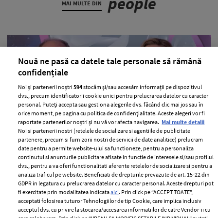
people
MAI MULTE DIN
Nouă ne pasă ca datele tale personale să rămână
confidențiale
Noi și partenerii noștri
594
stocăm și/sau accesăm informații pe dispozitivul
dvs., precum identificatorii cookie unici pentru prelucrarea datelor cu caracter
personal. Puteți accepta sau gestiona alegerile dvs. făcând clic mai jos sau în
orice moment, pe pagina cu politica de confidențialitate. Aceste alegeri vor fi
raportate partenerilor noștri și nu vă vor afecta navigarea.
Mai multe detalii
Noi si partenerii nostri (retelele de socializare si agentiile de publicitate
O imagine de acum 20 de ani cu
partenere, precum si furnizorii nostri de servicii de date analitice) prelucram
Prințesa Charlene de Monaco face
date pentru a permite website-ului sa functioneze, pentru a personaliza
continutul si anunturile publicitare afisate in functie de interesele si/sau profilul
valuri pe internet. Care este motivul
dvs., pentru a va oferi functionalitati aferente retelelor de socializare si pentru a
analiza traficul pe website. Beneficiati de drepturile prevazute de art. 15-22 din
—
PEOPLE
06 august 2026
GDPR in legatura cu prelucrarea datelor cu caracter personal. Aceste drepturi pot
fi exercitate prin modalitatea indicata
aici
. Prin click pe “ACCEPT TOATE”,
O fotografie realizată în 2007 cu Prințesa Charlene de
acceptati folosirea tuturor Tehnologiilor de tip Cookie, care implica inclusiv
Monaco a scos la iveală un aspect inedit.
acceptul dvs. cu privire la stocarea/accesarea informatiilor de catre Vendor-ii cu