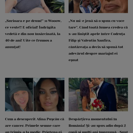
„Surioara e pe drum!” :o Wooow,
„Nu mi-e jenă să o spun cu voce
ce veste!! E oficial! Îndrăgita
tare”. Când toată lumea credea că
vedetă e din nou însărcinată, la
s-au liniștit apele între Codruța
40 de ani! Uite ce frumos a
Filip și Valentin Sanfira,
anunțat!
cântăreața a decis să spună tot
adevărul despre mariajul ei
eșuat
Cum a descoperit Alina Pușcău că
Despărțirea momentului în
are cancer. Primele semne care
România! Și-au spus adio după 2
au trimis-o la medic. Prietena ei,
copii și mulți ani împreună. „Sunt