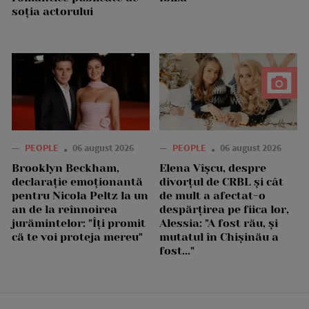
soția actorului
—
PEOPLE
06 august 2026
—
PEOPLE
06 august 2026
Brooklyn Beckham,
Elena Vîșcu, despre
declarație emoționantă
divorțul de CRBL și cât
pentru Nicola Peltz la un
de mult a afectat-o
an de la reînnoirea
despărțirea pe fiica lor,
jurămintelor: "Îți promit
Alessia: "A fost rău, și
că te voi proteja mereu"
mutatul în Chișinău a
fost..."