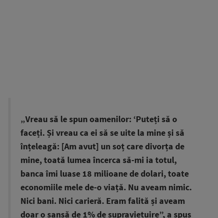
„Vreau să le spun oamenilor: ‘Puteți să o
faceți. Și vreau ca ei să se uite la mine și să
înțeleagă: [Am avut] un soț care divorța de
mine, toată lumea încerca să-mi ia totul,
banca îmi luase 18 milioane de dolari, toate
economiile mele de-o viață. Nu aveam nimic.
Nici bani. Nici carieră. Eram falită și aveam
doar o șansă de 1% de supraviețuire”, a spus