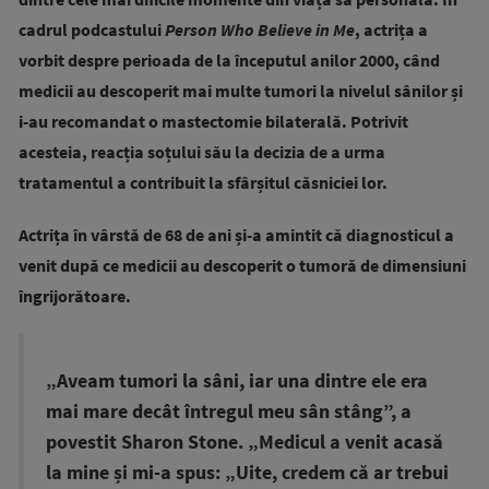
cadrul podcastului
Person Who Believe in Me
, actrița a
vorbit despre perioada de la începutul anilor 2000, când
medicii au descoperit mai multe tumori la nivelul sânilor și
i-au recomandat o mastectomie bilaterală. Potrivit
acesteia, reacția soțului său la decizia de a urma
tratamentul a contribuit la sfârșitul căsniciei lor.
Actrița în vârstă de 68 de ani și-a amintit că diagnosticul a
venit după ce medicii au descoperit o tumoră de dimensiuni
îngrijorătoare.
„Aveam tumori la sâni, iar una dintre ele era
mai mare decât întregul meu sân stâng”, a
povestit Sharon Stone. „Medicul a venit acasă
la mine și mi-a spus: „Uite, credem că ar trebui