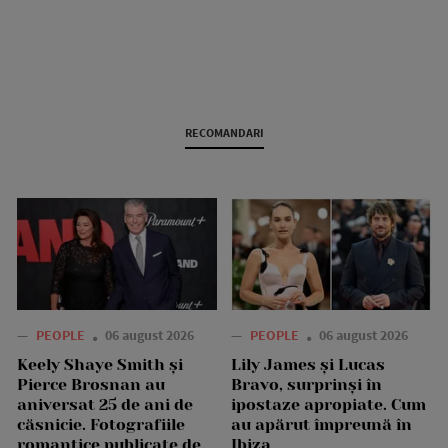
RECOMANDARI
—
PEOPLE
06 august 2026
—
PEOPLE
06 august 2026
Keely Shaye Smith și
Lily James și Lucas
Pierce Brosnan au
Bravo, surprinși în
aniversat 25 de ani de
ipostaze apropiate. Cum
căsnicie. Fotografiile
au apărut împreună în
romantice publicate de
Ibiza