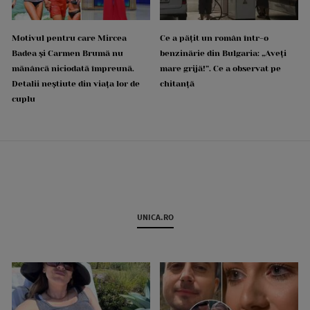
Motivul pentru care Mircea
Ce a pățit un român într-o
Badea și Carmen Brumă nu
benzinărie din Bulgaria: „Aveți
mănâncă niciodată împreună.
mare grijă!”. Ce a observat pe
Detalii neștiute din viața lor de
chitanță
cuplu
UNICA.RO