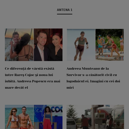
ANTENA 1
Ce diferență de vârstă există
Andreea Munteanu de la
între Rareș Cojoc și noua lui
Survivor s-a căsătorit civil cu
iubită. Andreea Popescu era mai
logodnicul ei. Imagini cu cei doi
mare decât el
miri