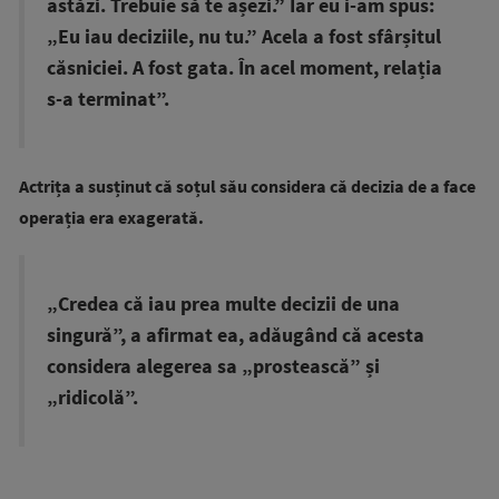
astăzi. Trebuie să te așezi.” Iar eu i-am spus:
„Eu iau deciziile, nu tu.” Acela a fost sfârșitul
căsniciei. A fost gata. În acel moment, relația
s-a terminat”.
Actrița a susținut că soțul său considera că decizia de a face
operația era exagerată.
„Credea că iau prea multe decizii de una
singură”, a afirmat ea, adăugând că acesta
considera alegerea sa „prostească” și
„ridicolă”.