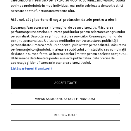
care colaboram. Prin click pe “VREAU SA MODIFIC SETARILE INDIVIDUAL” puteti
+ MAI MULTE
schimba preferintele in mod individual, mai putin cele legate de cookie strict
necesare pentru functionarea website-ului.
Atât noi, cât și partenerii noștri prelucrăm datele pentru a oferi:
Stocarea și/sau accesarea informațiilor de pe un dispozitiv. Măsurarea
performanței reclamelor. Utilizarea profilurilor pentru selectarea conținutului
personalizat. Dezvoltarea și îmbunătățirea serviciilor. Crearea profilurilor de
conținut personalizat. Utilizarea profilurilor pentru selectarea publicității
personalizate. Crearea profilurilor pentru publicitate personalizată. Măsurarea
performanței conținutului. Înțelegerea publicului prin statistici sau combinații
de date din surse diferite. Utilizarea datelor limitate pentru a selecta conținutul.
Utilizarea de date limitate pentru a selecta publicitatea. Date precise de
geolocație și identificarea prin scanarea dispozitivului.
Listă parteneri (furnizori)
ACCEPT TOATE
Lora, declarații sincere despre
problemele ei de sănătate. Ce diagnostic
VREAU SA MODIFIC SETARILE INDIVIDUAL
i-au dat medicii
RESPING TOATE
—
PEOPLE
06 august 2026
Lora a dezvăluit că se confruntă cu mai multe probleme