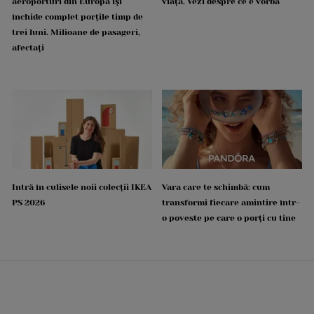
aeroporturi din Europa își
viață. Vezi despre ce e vorba
închide complet porțile timp de
trei luni. Milioane de pasageri,
afectați
Intră în culisele noii colecții IKEA
Vara care te schimbă: cum
PS 2026
transformi fiecare amintire într-
o poveste pe care o porți cu tine