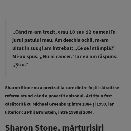
„Când m-am trezit, erau 10 sau 12 oameni în
jurul patului meu. Am deschis ochii, m-am
uitat în sus și am întrebat: „Ce se întâmplă?”
Mi-au spus: „Nu ai cancer.” Iar eu am răspuns:
„Știu.”
Sharon Stone nu a precizat la care dintre foștii săi soți se
referea atunci când a povestit episodul. Actrița a fost
căsătorită cu Michael Greenburg între 1984 și 1990, iar
ulterior cu Phil Bronstein, între 1998 și 2004.
Sharon Stone, mărturisiri