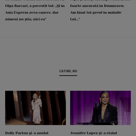
Olga Barcari, a povestit tot: „Și în
foarte ancorată în Dumnezeu.
Asia Express avea cancer, dar
Am lăsat tot greul în mâinile
nimeni nu știa, nici ea”
Lui...”
CATINE.RO
Dolly Parton și-a anulat
Jennifer Lopez și-a etalat