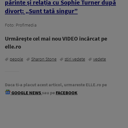
părinte și relația cu Sophie Turner după
divorț: „Sunt tată singur”
Foto: Profimedia
Urmăreşte cel mai nou VIDEO incărcat pe
elle.ro
people
Sharon Stone
stiri vedete
vedete
Daca ti-a placut acest articol, urmareste ELLE.ro pe
GOOGLE NEWS
sau pe
FACEBOOK