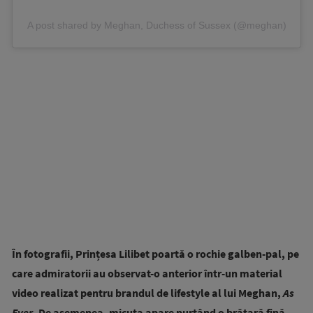
A post shared by Meghan, Duchess of Sussex (@meghan)
În fotografii, Prințesa Lilibet poartă o rochie galben-pal, pe
care admiratorii au observat-o anterior într-un material
video realizat pentru brandul de lifestyle al lui Meghan,
As
Ever
. De asemenea, micuța apare purtând o brățară fină