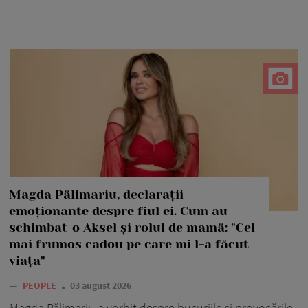
Magda Pălimariu, declarații
emoționante despre fiul ei. Cum au
schimbat-o Aksel și rolul de mamă: "Cel
mai frumos cadou pe care mi l-a făcut
viața"
—
PEOPLE
03 august 2026
Magda Pălimariu a vorbit despre bucuriile și provocările