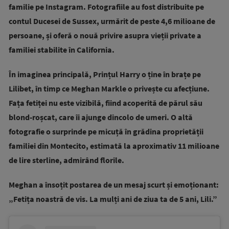
familie pe Instagram. Fotografiile au fost distribuite pe
contul Ducesei de Sussex, urmărit de peste 4,6 milioane de
persoane, și oferă o nouă privire asupra vieții private a
familiei stabilite în California.
În imaginea principală, Prințul Harry o ține în brațe pe
Lilibet, în timp ce Meghan Markle o privește cu afecțiune.
Fața fetiței nu este vizibilă, fiind acoperită de părul său
blond-roșcat, care îi ajunge dincolo de umeri. O altă
fotografie o surprinde pe micuță în grădina proprietății
familiei din Montecito, estimată la aproximativ 11 milioane
de lire sterline, admirând florile.
Meghan a însoțit postarea de un mesaj scurt și emoționant:
„Fetița noastră de vis. La mulți ani de ziua ta de 5 ani, Lili.”