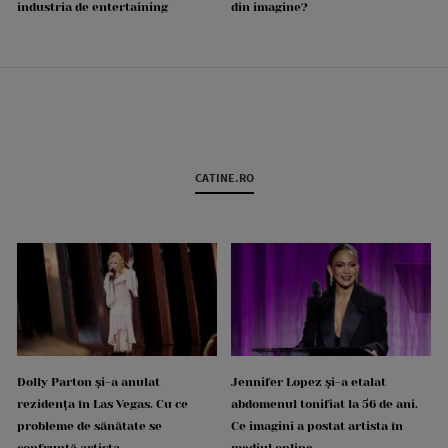
industria de entertaining
din imagine?
CATINE.RO
Dolly Parton și-a anulat
Jennifer Lopez și-a etalat
rezidența în Las Vegas. Cu ce
abdomenul tonifiat la 56 de ani.
probleme de sănătate se
Ce imagini a postat artista în
confruntă artista
mediul online