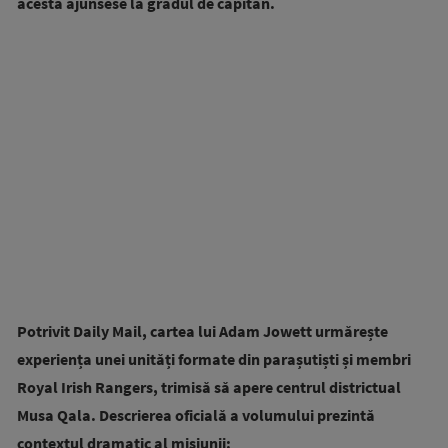
acesta ajunsese la gradul de căpitan.
Potrivit Daily Mail, cartea lui Adam Jowett urmărește
experiența unei unități formate din parașutiști și membri
Royal Irish Rangers, trimisă să apere centrul districtual
Musa Qala. Descrierea oficială a volumului prezintă
contextul dramatic al misiunii: