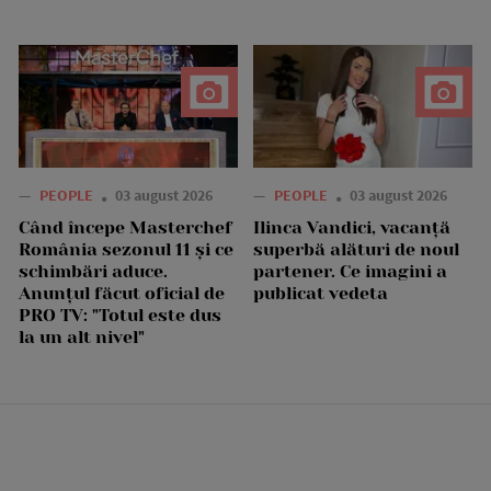
—
PEOPLE
03 august 2026
—
PEOPLE
03 august 2026
Când începe Masterchef
Ilinca Vandici, vacanță
România sezonul 11 și ce
superbă alături de noul
schimbări aduce.
partener. Ce imagini a
Anunțul făcut oficial de
publicat vedeta
PRO TV: "Totul este dus
la un alt nivel"