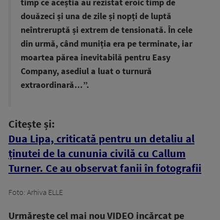
timp ce aceștia au rezistat eroic timp de
douăzeci și una de zile și nopți de luptă
neîntreruptă și extrem de tensionată. În cele
din urmă, când muniția era pe terminate, iar
moartea părea inevitabilă pentru Easy
Company, asediul a luat o turnură
extraordinară…”.
Citește și:
Dua Lipa, criticată pentru un detaliu al
ținutei de la cununia civilă cu Callum
Turner. Ce au observat fanii în fotografii
Foto: Arhiva ELLE
Urmăreşte cel mai nou VIDEO incărcat pe