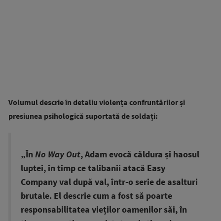
Volumul descrie în detaliu violența confruntărilor și
presiunea psihologică suportată de soldați:
„În
No Way Out
, Adam evocă căldura și haosul
luptei, în timp ce talibanii atacă Easy
Company val după val, într-o serie de asalturi
brutale. El descrie cum a fost să poarte
responsabilitatea vieților oamenilor săi, în