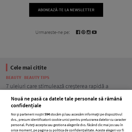
ABONEAZĂ-TE LA NEWSLETTER
Urmareste-ne pe:
Cele mai citite
BEAUTY
BEAUTY TIPS
BE
țe
7 uleiuri care stimulează creșterea rapidă a
Ce
părului
de
Nouă ne pasă ca datele tale personale să rămână
confidențiale
Noi și partenerii noștri
594
stocăm și/sau accesăm informații pe dispozitivul
dvs., precum identificatorii cookie unici pentru prelucrarea datelor cu caracter
personal. Puteți accepta sau gestiona alegerile dvs. făcând clic mai jos sau în
orice moment, pe pagina cu politica de confidențialitate. Aceste alegeri vor fi