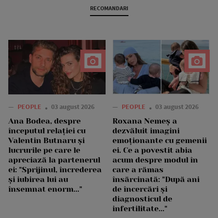
RECOMANDARI
—
PEOPLE
03 august 2026
—
PEOPLE
03 august 2026
Ana Bodea, despre
Roxana Nemeș a
începutul relației cu
dezvăluit imagini
Valentin Butnaru și
emoționante cu gemenii
lucrurile pe care le
ei. Ce a povestit abia
apreciază la partenerul
acum despre modul în
ei: "Sprijinul, încrederea
care a rămas
și iubirea lui au
însărcinată: "După ani
însemnat enorm..."
de încercări și
diagnosticul de
infertilitate..."