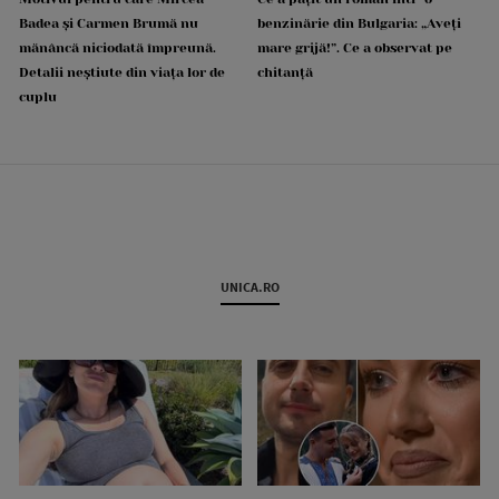
Badea și Carmen Brumă nu
benzinărie din Bulgaria: „Aveți
mănâncă niciodată împreună.
mare grijă!”. Ce a observat pe
Detalii neștiute din viața lor de
chitanță
cuplu
UNICA.RO