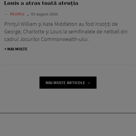
Louis a atras toată atenția
—
PEOPLE
03 august 2026
Prințul William și Kate Middleton au fost însoțiți de
George, Charlotte și Louis la semifinalele de netball din
cadrul Jocurilor Commonwealth-ului.
+ MAI MULTE
MAI MULTE ARTICOLE