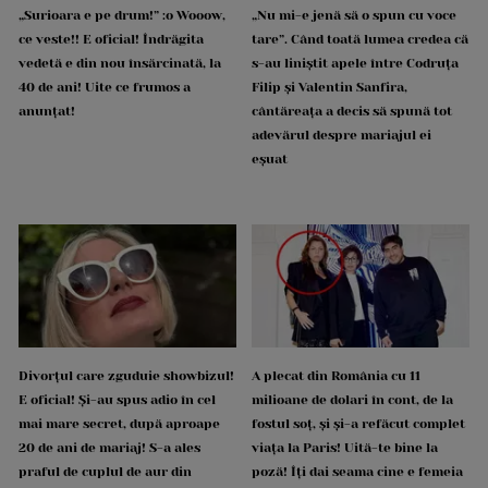
„Surioara e pe drum!” :o Wooow,
„Nu mi-e jenă să o spun cu voce
ce veste!! E oficial! Îndrăgita
tare”. Când toată lumea credea că
vedetă e din nou însărcinată, la
s-au liniștit apele între Codruța
40 de ani! Uite ce frumos a
Filip și Valentin Sanfira,
anunțat!
cântăreața a decis să spună tot
adevărul despre mariajul ei
eșuat
Divorțul care zguduie showbizul!
A plecat din România cu 11
E oficial! Și-au spus adio în cel
milioane de dolari în cont, de la
mai mare secret, după aproape
fostul soț, și și-a refăcut complet
20 de ani de mariaj! S-a ales
viața la Paris! Uită-te bine la
praful de cuplul de aur din
poză! Îți dai seama cine e femeia