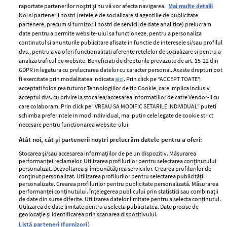
raportate partenerilor noștri și nu vă vor afecta navigarea.
Mai multe detalii
Noi si partenerii nostri (retelele de socializare si agentiile de publicitate
partenere, precum si furnizorii nostri de servicii de date analitice) prelucram
ELLE Style Awards
Termeni si conditii
date pentru a permite website-ului sa functioneze, pentru a personaliza
2024
continutul si anunturile publicitare afisate in functie de interesele si/sau profilul
Politica de
dvs., pentru a va oferi functionalitati aferente retelelor de socializare si pentru a
Despre ELLE
confidențialitate
analiza traficul pe website. Beneficiati de drepturile prevazute de art. 15-22 din
Romania
GDPR in legatura cu prelucrarea datelor cu caracter personal. Aceste drepturi pot
Politica de cookies
fi exercitate prin modalitatea indicata
aici
. Prin click pe “ACCEPT TOATE”,
Contact
Publicitate
acceptati folosirea tuturor Tehnologiilor de tip Cookie, care implica inclusiv
acceptul dvs. cu privire la stocarea/accesarea informatiilor de catre Vendor-ii cu
Abonamente
care colaboram. Prin click pe “VREAU SA MODIFIC SETARILE INDIVIDUAL” puteti
schimba preferintele in mod individual, mai putin cele legate de cookie strict
necesare pentru functionarea website-ului.
Stiri
Libertatea pentru
Atât noi, cât și partenerii noștri prelucrăm datele pentru a oferi:
femei
GSP
Stocarea și/sau accesarea informațiilor de pe un dispozitiv. Măsurarea
Viva
performanței reclamelor. Utilizarea profilurilor pentru selectarea conținutului
Unica
personalizat. Dezvoltarea și îmbunătățirea serviciilor. Crearea profilurilor de
Avantaje
conținut personalizat. Utilizarea profilurilor pentru selectarea publicității
Baby
personalizate. Crearea profilurilor pentru publicitate personalizată. Măsurarea
Retete practice
performanței conținutului. Înțelegerea publicului prin statistici sau combinații
Retete
de date din surse diferite. Utilizarea datelor limitate pentru a selecta conținutul.
Utilizarea de date limitate pentru a selecta publicitatea. Date precise de
geolocație și identificarea prin scanarea dispozitivului.
Pariază responsabil! Decizia ONJN nr. 821/25.09.2025.
Listă parteneri (furnizori)