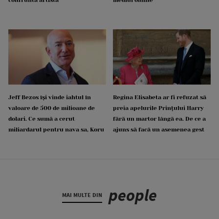
Jeff Bezos își vinde iahtul în
Regina Elisabeta ar fi refuzat să
valoare de 500 de milioane de
preia apelurile Prințului Harry
dolari. Ce sumă a cerut
fără un martor lângă ea. De ce a
miliardarul pentru nava sa, Koru
ajuns să facă un asemenea gest
people
MAI MULTE DIN