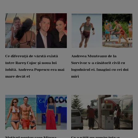
Ce diferență de vârstă există
Andreea Munteanu de la
între Rareș Cojoc și noua lui
Survivor s-a căsătorit civil cu
iubită. Andreea Popescu era mai
logodnicul ei. Imagini cu cei doi
mare decât el
miri
Motivul pentru care Mircea
Ce a pățit un român într-o