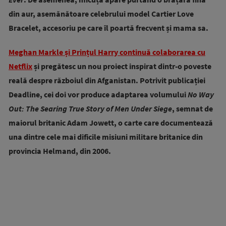
din aur, asemănătoare celebrului model Cartier Love
Bracelet, accesoriu pe care îl poartă frecvent și mama sa.
Meghan Markle și Prințul Harry continuă colaborarea cu
Netflix
și pregătesc un nou proiect inspirat dintr-o poveste
reală despre războiul din Afganistan. Potrivit publicației
Deadline, cei doi vor produce adaptarea volumului
No Way
Out: The Searing True Story of Men Under Siege
, semnat de
maiorul britanic Adam Jowett, o carte care documentează
una dintre cele mai dificile misiuni militare britanice din
provincia Helmand, din 2006.