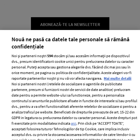
ABONEAZĂ-TE LA NEWSLETTER
Nouă ne pasă ca datele tale personale să rămână
confidențiale
Urmareste-ne pe:
Noi și partenerii noștri
594
stocăm și/sau accesăm informații pe dispozitivul
dvs., precum identificatorii cookie unici pentru prelucrarea datelor cu caracter
personal. Puteți accepta sau gestiona alegerile dvs. făcând clic mai jos sau în
orice moment, pe pagina cu politica de confidențialitate. Aceste alegeri vor fi
raportate partenerilor noștri și nu vă vor afecta navigarea.
Mai multe detalii
Cele mai citite
Noi si partenerii nostri (retelele de socializare si agentiile de publicitate
partenere, precum si furnizorii nostri de servicii de date analitice) prelucram
date pentru a permite website-ului sa functioneze, pentru a personaliza
BEAUTY
BEAUTY TIPS
HE
continutul si anunturile publicitare afisate in functie de interesele si/sau profilul
Cea mai buna ordine in care sa aplici produsele
10
dvs., pentru a va oferi functionalitati aferente retelelor de socializare si pentru a
analiza traficul pe website. Beneficiati de drepturile prevazute de art. 15-22 din
de ingrijire a tenului
GDPR in legatura cu prelucrarea datelor cu caracter personal. Aceste drepturi pot
fi exercitate prin modalitatea indicata
aici
. Prin click pe “ACCEPT TOATE”,
acceptati folosirea tuturor Tehnologiilor de tip Cookie, care implica inclusiv
acceptul dvs. cu privire la stocarea/accesarea informatiilor de catre Vendor-ii cu