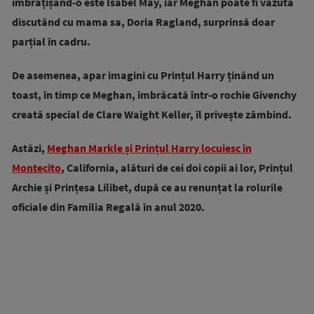
îmbrățișând-o este Isabel May, iar Meghan poate fi văzută
discutând cu mama sa, Doria Ragland, surprinsă doar
parțial în cadru.
De asemenea, apar imagini cu Prințul Harry ținând un
toast, în timp ce Meghan, îmbrăcată într-o rochie Givenchy
creată special de Clare Waight Keller, îl privește zâmbind.
Astăzi,
Meghan Markle și Prințul Harry locuiesc în
Montecito
, California, alături de cei doi copii ai lor, Prințul
Archie și Prințesa Lilibet, după ce au renunțat la rolurile
oficiale din Familia Regală în anul 2020.