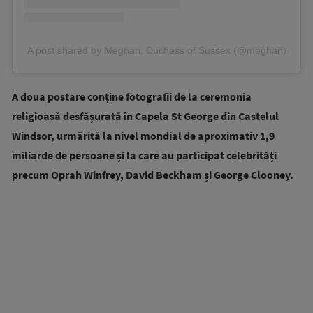
A post shared by Meghan, Duchess of Sussex (@meghan)
A doua postare conține fotografii de la ceremonia
religioasă desfășurată în Capela St George din Castelul
Windsor, urmărită la nivel mondial de aproximativ 1,9
miliarde de persoane și la care au participat celebrități
precum Oprah Winfrey, David Beckham și George Clooney.