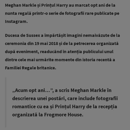
Meghan Markle și Prințul Harry au marcat opt ani de la
nunta regală printr-o serie de fotografii rare publicate pe
Instagram.
Ducesa de Sussex a împărtășit imagini nemaivăzute de la
ceremonia din 19 mai 2018 și de la petrecerea organizată
după eveniment, readucând în atenția publicului unul
dintre cele mai urmărite momente din istoria recentă a
Familiei Regale britanice.
„Acum opt ani…”, a scris Meghan Markle în
descrierea unei postări, care include fotografii
romantice cu ea și Prințul Harry de la recepția
organizată la Frogmore House.