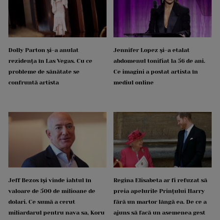
Dolly Parton și-a anulat
Jennifer Lopez și-a etalat
rezidența în Las Vegas. Cu ce
abdomenul tonifiat la 56 de ani.
probleme de sănătate se
Ce imagini a postat artista în
confruntă artista
mediul online
Jeff Bezos își vinde iahtul în
Regina Elisabeta ar fi refuzat să
valoare de 500 de milioane de
preia apelurile Prințului Harry
dolari. Ce sumă a cerut
fără un martor lângă ea. De ce a
miliardarul pentru nava sa, Koru
ajuns să facă un asemenea gest