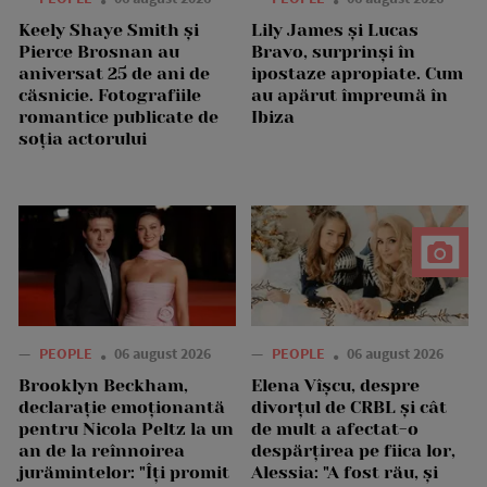
Keely Shaye Smith și
Lily James și Lucas
Pierce Brosnan au
Bravo, surprinși în
aniversat 25 de ani de
ipostaze apropiate. Cum
căsnicie. Fotografiile
au apărut împreună în
romantice publicate de
Ibiza
soția actorului
—
PEOPLE
06 august 2026
—
PEOPLE
06 august 2026
Brooklyn Beckham,
Elena Vîșcu, despre
declarație emoționantă
divorțul de CRBL și cât
pentru Nicola Peltz la un
de mult a afectat-o
an de la reînnoirea
despărțirea pe fiica lor,
jurămintelor: "Îți promit
Alessia: "A fost rău, și