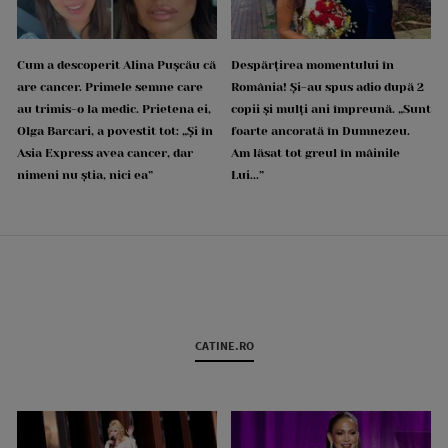
Cum a descoperit Alina Pușcău că
Despărțirea momentului în
are cancer. Primele semne care
România! Și-au spus adio după 2
au trimis-o la medic. Prietena ei,
copii și mulți ani împreună. „Sunt
Olga Barcari, a povestit tot: „Și în
foarte ancorată în Dumnezeu.
Asia Express avea cancer, dar
Am lăsat tot greul în mâinile
nimeni nu știa, nici ea”
Lui...”
CATINE.RO