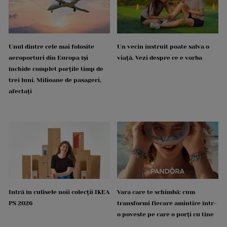
Unul dintre cele mai folosite
Un vecin instruit poate salva o
aeroporturi din Europa își
viață. Vezi despre ce e vorba
închide complet porțile timp de
trei luni. Milioane de pasageri,
afectați
Intră în culisele noii colecții IKEA
Vara care te schimbă: cum
PS 2026
transformi fiecare amintire într-
o poveste pe care o porți cu tine