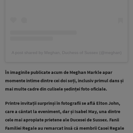
A post shared by Meghan, Duchess of Sussex (@meghan)
În imaginile publicate acum de Meghan Markle apar
momente intime dintre cei doi soți, inclusiv primul dans și
mai multe cadre din culisele ședinței foto oficiale.
Printre invitații surprinși în fotografii se află Elton John,
care a cântat la eveniment, dar și Isabel May, una dintre
cele mai apropiate prietene ale Ducesei de Sussex. Fanii
Familiei Regale au remarcat însă că membrii Casei Regale