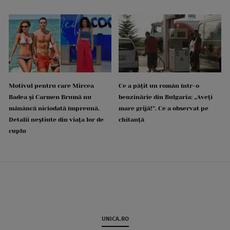
Motivul pentru care Mircea
Ce a pățit un român într-o
Badea și Carmen Brumă nu
benzinărie din Bulgaria: „Aveți
mănâncă niciodată împreună.
mare grijă!”. Ce a observat pe
Detalii neștiute din viața lor de
chitanță
cuplu
UNICA.RO