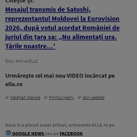
Mesajul transmis de Satoshi,
reprezentantul Moldovei la Eurovision
2026, după votul acordat României de
juriul din țara sa: „Nu alimentați ura.
Țările noastre…'
foto: Arhiva ELLE
Urmăreşte cel mai nou VIDEO incărcat pe
elle.ro
Meghan Markle
Printul Harry
stiri vedete
Daca ti-a placut acest articol, urmareste ELLE.ro pe
GOOGLE NEWS
sau pe
FACEBOOK