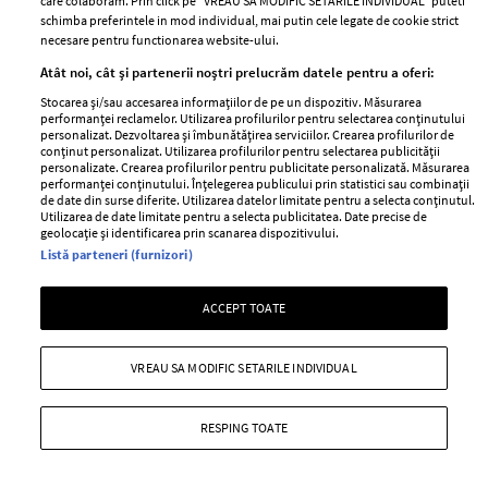
care colaboram. Prin click pe “VREAU SA MODIFIC SETARILE INDIVIDUAL” puteti
schimba preferintele in mod individual, mai putin cele legate de cookie strict
necesare pentru functionarea website-ului.
Atât noi, cât și partenerii noștri prelucrăm datele pentru a oferi:
Stocarea și/sau accesarea informațiilor de pe un dispozitiv. Măsurarea
ELLE Style Awards
Termeni si conditii
performanței reclamelor. Utilizarea profilurilor pentru selectarea conținutului
personalizat. Dezvoltarea și îmbunătățirea serviciilor. Crearea profilurilor de
2024
Politica de
conținut personalizat. Utilizarea profilurilor pentru selectarea publicității
personalizate. Crearea profilurilor pentru publicitate personalizată. Măsurarea
Despre ELLE
confidențialitate
performanței conținutului. Înțelegerea publicului prin statistici sau combinații
Romania
de date din surse diferite. Utilizarea datelor limitate pentru a selecta conținutul.
Politica de cookies
Utilizarea de date limitate pentru a selecta publicitatea. Date precise de
Contact
geolocație și identificarea prin scanarea dispozitivului.
Publicitate
Listă parteneri (furnizori)
Abonamente
ACCEPT TOATE
Stiri
Libertatea pentru
femei
GSP
VREAU SA MODIFIC SETARILE INDIVIDUAL
Viva
Unica
Avantaje
RESPING TOATE
Baby
Retete practice
Retete