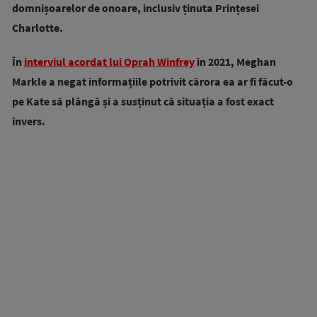
domnișoarelor de onoare, inclusiv ținuta Prințesei
Charlotte.
În
interviul acordat lui Oprah Winfrey
în 2021, Meghan
Markle a negat informațiile potrivit cărora ea ar fi făcut-o
pe Kate să plângă și a susținut că situația a fost exact
invers.