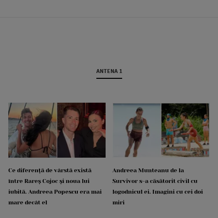
ANTENA 1
Ce diferență de vârstă există
Andreea Munteanu de la
între Rareș Cojoc și noua lui
Survivor s-a căsătorit civil cu
iubită. Andreea Popescu era mai
logodnicul ei. Imagini cu cei doi
mare decât el
miri