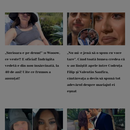
„Surioara e pe drum!” :o Wooow,
„Nu mi-e jenă să o spun cu voce
ce veste!! E oficial! Îndrăgita
tare”. Când toată lumea credea că
vedetă e din nou însărcinată, la
s-au liniștit apele între Codruța
40 de ani! Uite ce frumos a
Filip și Valentin Sanfira,
anunțat!
cântăreața a decis să spună tot
adevărul despre mariajul ei
eșuat