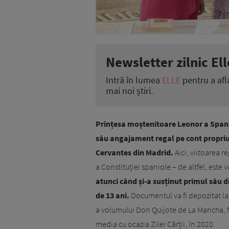
Newsletter zilnic Ell
Intră în lumea
ELLE
pentru a afl
mai noi știri.
Prințesa moștenitoare Leonor a Spanie
său angajament regal pe cont propriu, 
Cervantes din Madrid.
Aici, viitoarea r
a Constituției spaniole – de altfel, este
atunci când și-a susținut primul său di
de 13 ani.
Documentul va fi depozitat la I
a volumului Don Quijote de La Mancha, f
media cu ocazia Zilei Cărții, în 2020.