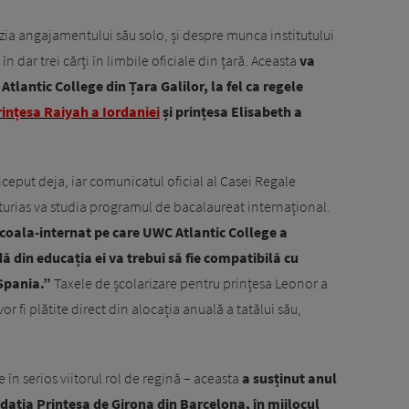
azia angajamentului său solo, și despre munca institutului
 în dar trei cărți în limbile oficiale din țară. Aceasta
va
tlantic College din Țara Galilor, la fel ca regele
rințesa Raiyah a Iordaniei
și prințesa Elisabeth a
ceput deja, iar comunicatul oficial al Casei Regale
turias va studia programul de bacalaureat internațional.
n școala-internat pe care UWC Atlantic College a
 din educația ei va trebui să fie compatibilă cu
Spania.”
Taxele de școlarizare pentru prințesa Leonor a
or fi plătite direct din alocația anuală a tatălui său,
e în serios viitorul rol de regină – aceasta
a susținut anul
ndația Prințesa de Girona din Barcelona, în mijlocul