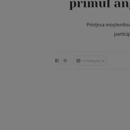
primul an
Prințesa moștenitoa
partici
Urmărește-ne