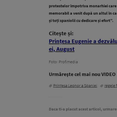
protestelor împotriva monarhiei care 
memorabil a venit după un altul în ca
și toți spaniolii cu dedicare și efort”.
Citește și:
Prințesa Eugenie a dezvălu
ei, August
Foto: Profimedia
Urmăreşte cel mai nou VIDEO i
Prințesa Leonor a Spaniei
regele 
Daca ti-a placut acest articol, urmare