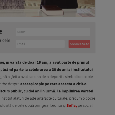
e
a cele
i, în vârstă de doar 15 ani, a avut parte de primul
luând parte la celebrarea a 30 de ani ai Institutului
egină a țării a avut sarcina de a depozita simbolic o copie
 vorba despre
aceeași copie pe care aceasta a citit-o
scurs public, cu doi ani în urmă, la împlinirea vârstei
nstitut alături de alte artefacte culturale, precum o copie
olosită de cele două prințese, Leonor și
Sofia,
pe social