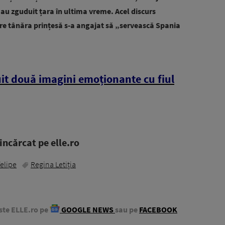
au zguduit țara în ultima vreme. Acel discurs
re tânăra prințesă s-a angajat să „servească Spania
it două imagini emoționante cu fiul
ncărcat pe elle.ro
felipe
Regina Letiția
ste ELLE.ro pe
GOOGLE NEWS
sau pe
FACEBOOK