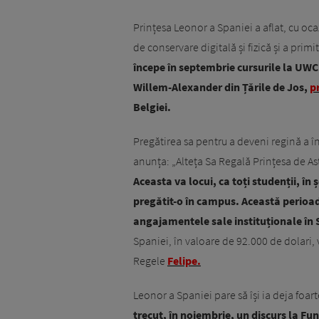
Prințesa Leonor a Spaniei a aflat, cu oc
de conservare digitală și fizică și a primit
începe în septembrie cursurile la UWC A
Willem-Alexander din Țările de Jos,
p
Belgiei.
Pregătirea sa pentru a deveni regină a în
anunța: „Alteța Sa Regală Prințesa de As
Aceasta va locui, ca toți studenții, î
pregătit-o în campus. Această perioadă
angajamentele sale instituționale în 
Spaniei, în valoare de 92.000 de dolari, v
Regele
Felipe.
Leonor a Spaniei pare să își ia deja foart
trecut, în noiembrie, un discurs la Fu