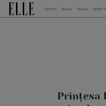
Fashion
Beauty
People
Health &
Prințesa 