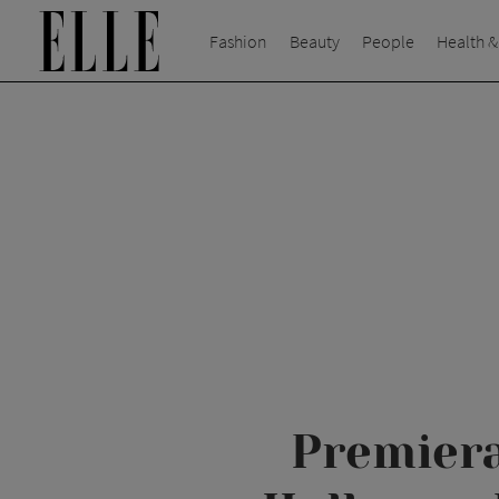
Fashion
Beauty
People
Health &
Premiera