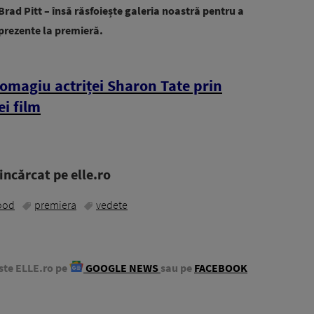
rad Pitt – însă răsfoiește galeria noastră pentru a
 prezente la premieră.
omagiu actriței Sharon Tate prin
ei film
ncărcat pe elle.ro
ood
premiera
vedete
ste ELLE.ro pe
GOOGLE NEWS
sau pe
FACEBOOK