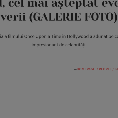
, cel mai așteptat ev
verii (GALERIE FOTO)
nia a filmului Once Upon a Time in Hollywood a adunat pe 
impresionant de celebrități.
—
HOMEPAGE
/
PEOPLE
/
S