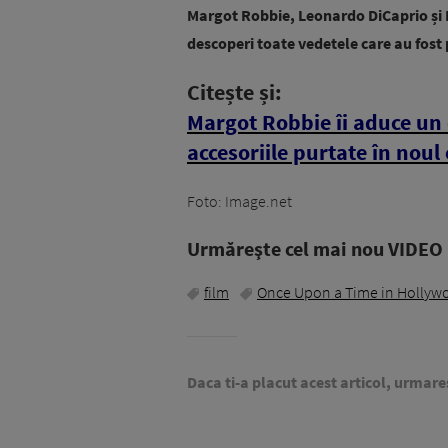
Margot Robbie, Leonardo DiCaprio și B
descoperi toate vedetele care au fost
Citește și:
Margot Robbie îi aduce un 
accesoriile purtate în noul 
Foto: Image.net
Urmăreşte cel mai nou VIDEO i
film
Once Upon a Time in Hollyw
Daca ti-a placut acest articol, urmare