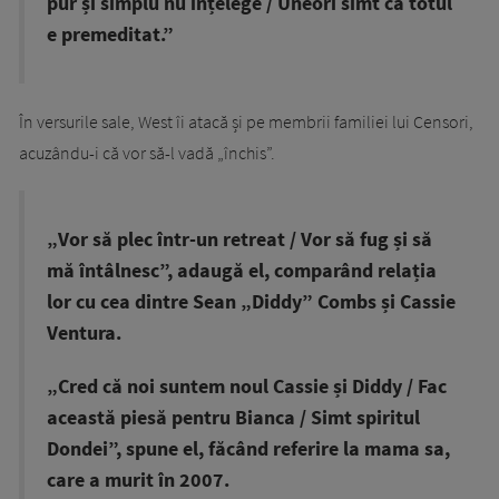
pur și simplu nu înțelege / Uneori simt că totul
e premeditat.”
În versurile sale, West îi atacă și pe membrii familiei lui Censori,
acuzându-i că vor să-l vadă „închis”.
„Vor să plec într-un retreat / Vor să fug și să
mă întâlnesc”, adaugă el, comparând relația
lor cu cea dintre Sean „Diddy” Combs și Cassie
Ventura.
„Cred că noi suntem noul Cassie și Diddy / Fac
această piesă pentru Bianca / Simt spiritul
Dondei”, spune el, făcând referire la mama sa,
care a murit în 2007.