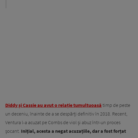
Diddy și Cassie au avut o relație tumultuoasă
timp de peste
un deceniu, înainte de a se despărți definitiv în 2018. Recent,
Ventura l-a acuzat pe Combs de viol și abuz într-un proces
șocant.
Inițial, acesta a negat acuzațiile, dar a fost forțat