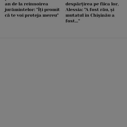
an de la reînnoirea
despărțirea pe fiica lor,
jurămintelor: "Îți promit
Alessia: "A fost rău, și
că te voi proteja mereu"
mutatul în Chișinău a
fost..."