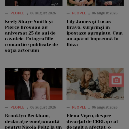
—
PEOPLE
06 august 2026
—
PEOPLE
06 august 2026
Keely Shaye Smith și
Lily James și Lucas
Pierce Brosnan au
Bravo, surprinși în
aniversat 25 de ani de
ipostaze apropiate. Cum
căsnicie. Fotografiile
au apărut împreună în
romantice publicate de
Ibiza
soția actorului
—
PEOPLE
06 august 2026
—
PEOPLE
06 august 2026
Brooklyn Beckham,
Elena Vîșcu, despre
declarație emoționantă
divorțul de CRBL și cât
pentru Nicola Peltz la un
de mult a afectat-o