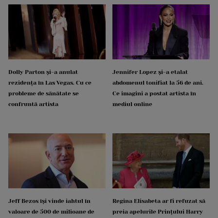
Dolly Parton și-a anulat
Jennifer Lopez și-a etalat
rezidența în Las Vegas. Cu ce
abdomenul tonifiat la 56 de ani.
probleme de sănătate se
Ce imagini a postat artista în
confruntă artista
mediul online
Jeff Bezos își vinde iahtul în
Regina Elisabeta ar fi refuzat să
valoare de 500 de milioane de
preia apelurile Prințului Harry