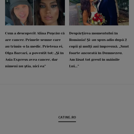
Cum a descoperit Alina Pușcău că
Despărțirea momentului în
are cancer. Primele semne care
România! Și-au spus adio după 2
au trimis-o la medic. Prietena ei,
copii și mulți ani împreună. „Sunt
Olga Barcari, a povestit tot: „Și în
foarte ancorată în Dumnezeu.
Asia Express avea cancer, dar
Am lăsat tot greul în mâinile
nimeni nu știa, nici ea”
Lui...”
CATINE.RO