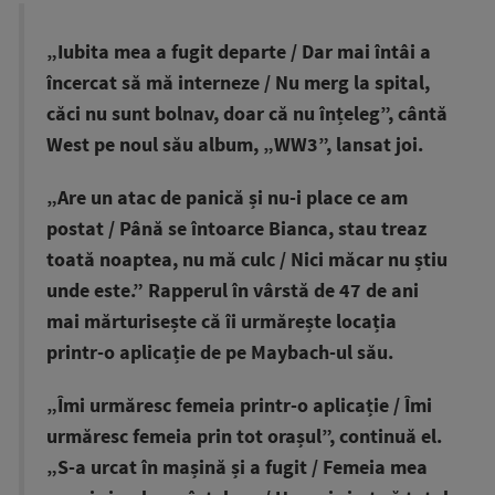
„Iubita mea a fugit departe / Dar mai întâi a
încercat să mă interneze / Nu merg la spital,
căci nu sunt bolnav, doar că nu înțeleg”, cântă
West pe noul său album, „WW3”, lansat joi.
„Are un atac de panică și nu-i place ce am
postat / Până se întoarce Bianca, stau treaz
toată noaptea, nu mă culc / Nici măcar nu știu
unde este.” Rapperul în vârstă de 47 de ani
mai mărturisește că îi urmărește locația
printr-o aplicație de pe Maybach-ul său.
„Îmi urmăresc femeia printr-o aplicație / Îmi
urmăresc femeia prin tot orașul”, continuă el.
„S-a urcat în mașină și a fugit / Femeia mea