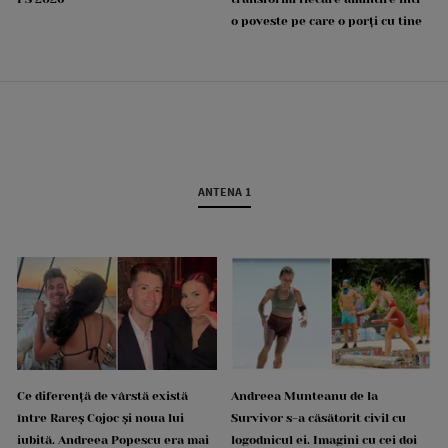
o poveste pe care o porți cu tine
ANTENA 1
Ce diferență de vârstă există
Andreea Munteanu de la
între Rareș Cojoc și noua lui
Survivor s-a căsătorit civil cu
iubită. Andreea Popescu era mai
logodnicul ei. Imagini cu cei doi