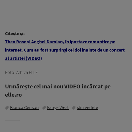
Citește și:
Theo Rose și Anghel Damian, în ipostaze romantice pe
internet. Cum au fost surprinși cei doi înainte de un concert
al artistei (VIDEO)
Foto: Arhiva ELLE
Urmăreşte cel mai nou VIDEO incărcat pe
elle.ro
Bianca Censori
kanye West
stiri vedete