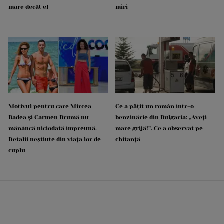
mare decât el
miri
Motivul pentru care Mircea
Ce a pățit un român într-o
Badea și Carmen Brumă nu
benzinărie din Bulgaria: „Aveți
mănâncă niciodată împreună.
mare grijă!”. Ce a observat pe
Detalii neștiute din viața lor de
chitanță
cuplu