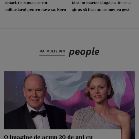
dolari. Ce sumă a cerut
fără un martor lângă ea. De ce a
miliardarul pentru nava sa, Koru
ajuns să facă un asemenea gest
people
MAI MULTE DIN
O imagine de acum 20 de ani cu