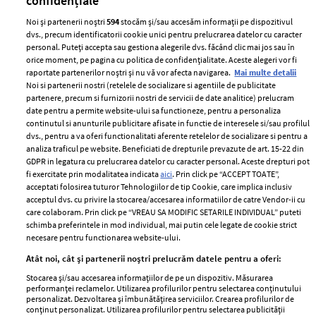
confidențiale
Noi și partenerii noștri
594
stocăm și/sau accesăm informații pe dispozitivul
dvs., precum identificatorii cookie unici pentru prelucrarea datelor cu caracter
personal. Puteți accepta sau gestiona alegerile dvs. făcând clic mai jos sau în
orice moment, pe pagina cu politica de confidențialitate. Aceste alegeri vor fi
raportate partenerilor noștri și nu vă vor afecta navigarea.
Mai multe detalii
Noi si partenerii nostri (retelele de socializare si agentiile de publicitate
partenere, precum si furnizorii nostri de servicii de date analitice) prelucram
ELLE Style Awards
Termeni si conditii
date pentru a permite website-ului sa functioneze, pentru a personaliza
2024
continutul si anunturile publicitare afisate in functie de interesele si/sau profilul
Politica de
dvs., pentru a va oferi functionalitati aferente retelelor de socializare si pentru a
Despre ELLE
confidențialitate
analiza traficul pe website. Beneficiati de drepturile prevazute de art. 15-22 din
Romania
GDPR in legatura cu prelucrarea datelor cu caracter personal. Aceste drepturi pot
Politica de cookies
fi exercitate prin modalitatea indicata
aici
. Prin click pe “ACCEPT TOATE”,
Contact
Publicitate
acceptati folosirea tuturor Tehnologiilor de tip Cookie, care implica inclusiv
acceptul dvs. cu privire la stocarea/accesarea informatiilor de catre Vendor-ii cu
Abonamente
care colaboram. Prin click pe “VREAU SA MODIFIC SETARILE INDIVIDUAL” puteti
schimba preferintele in mod individual, mai putin cele legate de cookie strict
necesare pentru functionarea website-ului.
Stiri
Libertatea pentru
Atât noi, cât și partenerii noștri prelucrăm datele pentru a oferi:
femei
GSP
Stocarea și/sau accesarea informațiilor de pe un dispozitiv. Măsurarea
Viva
performanței reclamelor. Utilizarea profilurilor pentru selectarea conținutului
Unica
personalizat. Dezvoltarea și îmbunătățirea serviciilor. Crearea profilurilor de
Avantaje
conținut personalizat. Utilizarea profilurilor pentru selectarea publicității
Baby