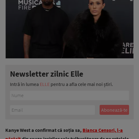
Newsletter zilnic Elle
Intră în lumea
ELLE
pentru a afla cele mai noi știri.
Kanye West a confirmat că soția sa,
Bianca Censori, l-a
părăsit
din cauza ieșirilor sale tulburătoare de pe rețelele