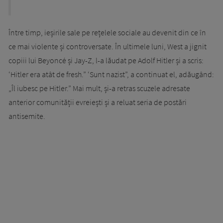
Între timp, ieșirile sale pe rețelele sociale au devenit din ce în
ce mai violente și controversate. În ultimele luni, West a jignit
copiii lui Beyoncé și Jay-Z, l-a lăudat pe Adolf Hitler și a scris:
‘Hitler era atât de fresh.” ‘Sunt nazist”, a continuat el, adăugând:
„Îl iubesc pe Hitler.” Mai mult, și-a retras scuzele adresate
anterior comunității evreiești și a reluat seria de postări
antisemite.