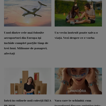
Unul dintre cele mai folosite
Un vecin instruit poate salva o
aeroporturi din Europa își
viață. Vezi despre ce e vorba
închide complet porțile timp de
trei luni. Milioane de pasageri,
afectați
Intră în culisele noii colecții IKEA
Vara care te schimbă: cum
PS 2026
transformi fiecare amintire într-