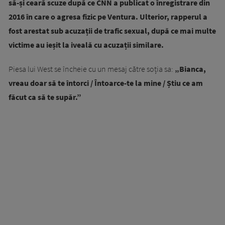
să-și ceară scuze după ce CNN a publicat o înregistrare din
2016 în care o agresa fizic pe Ventura. Ulterior, rapperul a
fost arestat sub acuzații de trafic sexual, după ce mai multe
victime au ieșit la iveală cu acuzații similare.
Piesa lui West se încheie cu un mesaj către soția sa:
„Bianca,
vreau doar să te întorci / Întoarce-te la mine / Știu ce am
făcut ca să te supăr.”