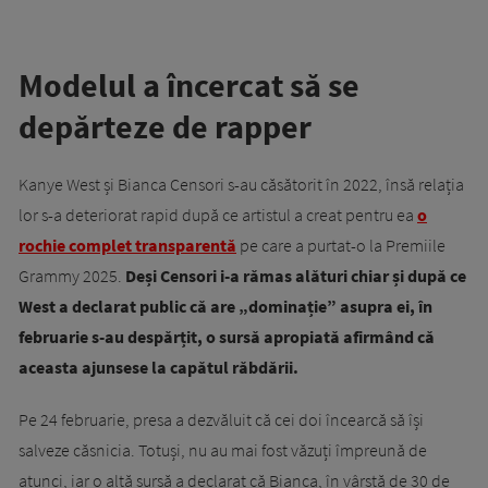
Modelul a încercat să se
depărteze de rapper
Kanye West și Bianca Censori s-au căsătorit în 2022, însă relația
lor s-a deteriorat rapid după ce artistul a creat pentru ea
o
rochie complet transparentă
pe care a purtat-o la Premiile
Grammy 2025.
Deși Censori i-a rămas alături chiar și după ce
West a declarat public că are „dominație” asupra ei, în
februarie s-au despărțit, o sursă apropiată afirmând că
aceasta ajunsese la capătul răbdării.
Pe 24 februarie, presa a dezvăluit că cei doi încearcă să își
salveze căsnicia. Totuși, nu au mai fost văzuți împreună de
atunci, iar o altă sursă a declarat că Bianca, în vârstă de 30 de