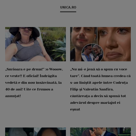
UNICA.RO
„Surioara e pe drum!” :o Wooow,
„Nu mi-e jenă să o spun cu voce
ce veste!! E oficial! Îndrăgita
tare”. Când toată lumea credea că
vedetă e din nou însărcinată, la
s-au liniștit apele între Codruța
40 de ani! Uite ce frumos a
Filip și Valentin Sanfira,
anunțat!
cântăreața a decis să spună tot
adevărul despre mariajul ei
eșuat