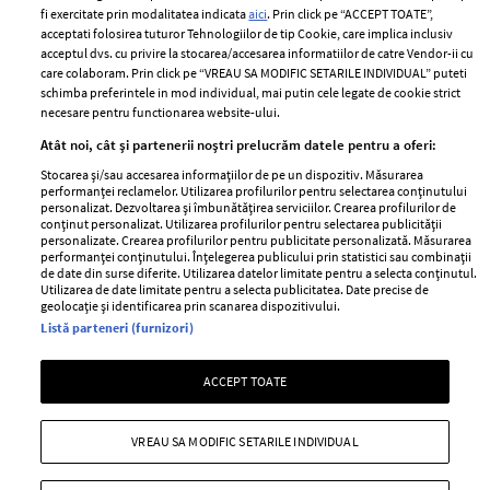
Politica de cookies
fi exercitate prin modalitatea indicata
aici
. Prin click pe “ACCEPT TOATE”,
Contact
Publicitate
acceptati folosirea tuturor Tehnologiilor de tip Cookie, care implica inclusiv
acceptul dvs. cu privire la stocarea/accesarea informatiilor de catre Vendor-ii cu
Abonamente
care colaboram. Prin click pe “VREAU SA MODIFIC SETARILE INDIVIDUAL” puteti
schimba preferintele in mod individual, mai putin cele legate de cookie strict
necesare pentru functionarea website-ului.
Stiri
Libertatea pentru
Atât noi, cât și partenerii noștri prelucrăm datele pentru a oferi:
femei
GSP
Stocarea și/sau accesarea informațiilor de pe un dispozitiv. Măsurarea
Viva
performanței reclamelor. Utilizarea profilurilor pentru selectarea conținutului
Unica
personalizat. Dezvoltarea și îmbunătățirea serviciilor. Crearea profilurilor de
Avantaje
conținut personalizat. Utilizarea profilurilor pentru selectarea publicității
Baby
personalizate. Crearea profilurilor pentru publicitate personalizată. Măsurarea
Retete practice
performanței conținutului. Înțelegerea publicului prin statistici sau combinații
Retete
de date din surse diferite. Utilizarea datelor limitate pentru a selecta conținutul.
Utilizarea de date limitate pentru a selecta publicitatea. Date precise de
geolocație și identificarea prin scanarea dispozitivului.
Pariază responsabil! Decizia ONJN nr. 821/25.09.2025.
Listă parteneri (furnizori)
Jocurile de noroc sunt interzise minorilor.
ACCEPT TOATE
Copyright © 2026 Ringier Romania SRL
VREAU SA MODIFIC SETARILE INDIVIDUAL