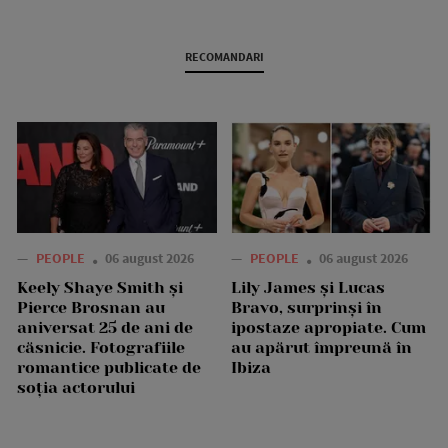
RECOMANDARI
—
PEOPLE
06 august 2026
—
PEOPLE
06 august 2026
Keely Shaye Smith și
Lily James și Lucas
Pierce Brosnan au
Bravo, surprinși în
aniversat 25 de ani de
ipostaze apropiate. Cum
căsnicie. Fotografiile
au apărut împreună în
romantice publicate de
Ibiza
soția actorului