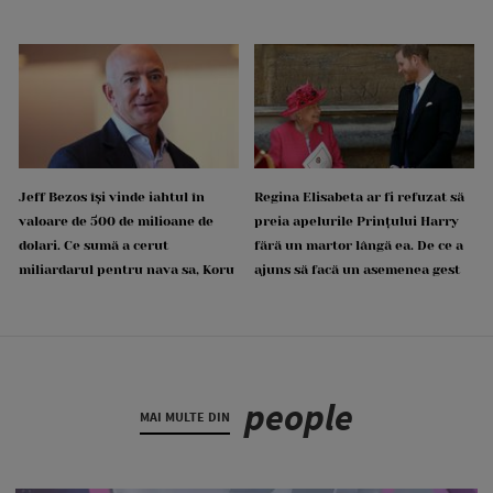
Jeff Bezos își vinde iahtul în
Regina Elisabeta ar fi refuzat să
valoare de 500 de milioane de
preia apelurile Prințului Harry
dolari. Ce sumă a cerut
fără un martor lângă ea. De ce a
miliardarul pentru nava sa, Koru
ajuns să facă un asemenea gest
people
MAI MULTE DIN