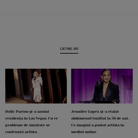
CATINE.RO
Dolly Parton și-a anulat
Jennifer Lopez și-a etalat
rezidența în Las Vegas. Cu ce
abdomenul tonifiat la 56 de ani.
probleme de sănătate se
Ce imagini a postat artista în
confruntă artista
mediul online