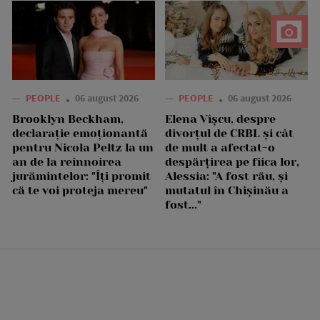
—
PEOPLE
06 august 2026
—
PEOPLE
06 august 2026
Brooklyn Beckham,
Elena Vîșcu, despre
declarație emoționantă
divorțul de CRBL și cât
pentru Nicola Peltz la un
de mult a afectat-o
an de la reînnoirea
despărțirea pe fiica lor,
jurămintelor: "Îți promit
Alessia: "A fost rău, și
că te voi proteja mereu"
mutatul în Chișinău a
fost..."