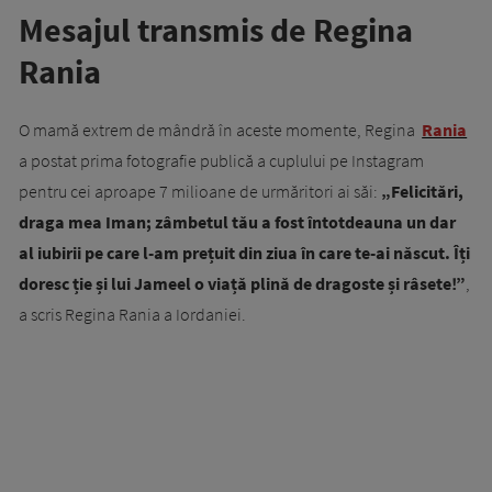
Mesajul transmis de Regina
Rania
O mamă extrem de mândră în aceste momente, Regina
Rania
a postat prima fotografie publică a cuplului pe Instagram
pentru cei aproape 7 milioane de urmăritori ai săi:
„Felicitări,
draga mea Iman; zâmbetul tău a fost întotdeauna un dar
al iubirii pe care l-am prețuit din ziua în care te-ai născut. Îți
doresc ție și lui Jameel o viață plină de dragoste și râsete!”
,
a scris Regina Rania a Iordaniei.