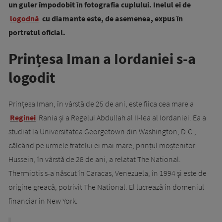
un guler împodobit în fotografia cuplului. Inelul ei de
logodnă
cu diamante este, de asemenea, expus în
portretul oficial.
Prințesa Iman a Iordaniei s-a
logodit
Prințesa Iman, în vârstă de 25 de ani, este fiica cea mare a
Reginei
Rania și a Regelui Abdullah al II-lea al Iordaniei. Ea a
studiat la Universitatea Georgetown din Washington, D.C.,
călcând pe urmele fratelui ei mai mare, prințul moștenitor
Hussein, în vârstă de 28 de ani, a relatat The National.
Thermiotis s-a născut în Caracas, Venezuela, în 1994 și este de
origine greacă, potrivit The National. El lucrează în domeniul
financiar în New York.