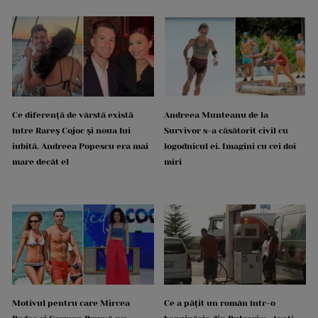
Ce diferență de vârstă există
Andreea Munteanu de la
între Rareș Cojoc și noua lui
Survivor s-a căsătorit civil cu
iubită. Andreea Popescu era mai
logodnicul ei. Imagini cu cei doi
mare decât el
miri
Motivul pentru care Mircea
Ce a pățit un român într-o