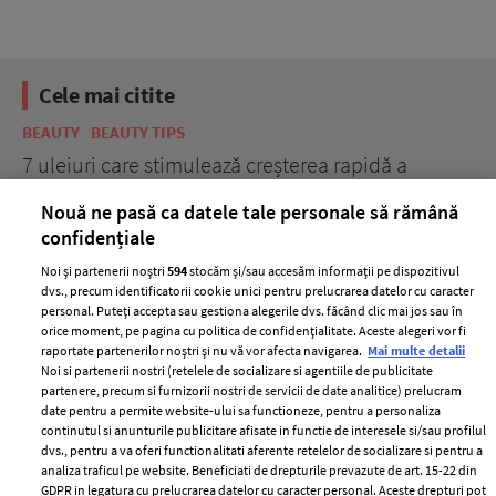
Cele mai citite
BEAUTY
BEAUTY TIPS
BE
țe
7 uleiuri care stimulează creșterea rapidă a
Ce
părului
de
Nouă ne pasă ca datele tale personale să rămână
confidențiale
Noi și partenerii noștri
594
stocăm și/sau accesăm informații pe dispozitivul
dvs., precum identificatorii cookie unici pentru prelucrarea datelor cu caracter
personal. Puteți accepta sau gestiona alegerile dvs. făcând clic mai jos sau în
orice moment, pe pagina cu politica de confidențialitate. Aceste alegeri vor fi
raportate partenerilor noștri și nu vă vor afecta navigarea.
Mai multe detalii
Noi si partenerii nostri (retelele de socializare si agentiile de publicitate
partenere, precum si furnizorii nostri de servicii de date analitice) prelucram
ELLE Style Awards
Termeni si conditii
date pentru a permite website-ului sa functioneze, pentru a personaliza
2024
continutul si anunturile publicitare afisate in functie de interesele si/sau profilul
Politica de
dvs., pentru a va oferi functionalitati aferente retelelor de socializare si pentru a
Despre ELLE
confidențialitate
analiza traficul pe website. Beneficiati de drepturile prevazute de art. 15-22 din
Romania
GDPR in legatura cu prelucrarea datelor cu caracter personal. Aceste drepturi pot