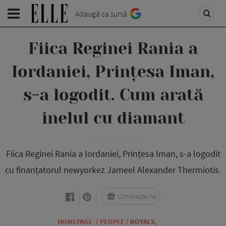
Adaugă ca sursă
Fiica Reginei Rania a
Iordaniei, Prințesa Iman,
s-a logodit. Cum arată
inelul cu diamant
Fiica Reginei Rania a Iordaniei, Prințesa Iman, s-a logodit
cu finanțatorul newyorkez Jameel Alexander Thermiotis.
Urmărește-ne
HOMEPAGE
/
PEOPLE
/
ROYALS
,