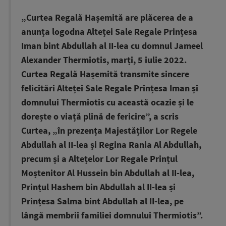
„Curtea Regală Hașemită are plăcerea de a
anunța logodna Alteței Sale Regale Prințesa
Iman bint Abdullah al II-lea cu domnul Jameel
Alexander Thermiotis, marți, 5 iulie 2022.
Curtea Regală Hașemită transmite sincere
felicitări Alteței Sale Regale Prințesa Iman și
domnului Thermiotis cu această ocazie și le
dorește o viață plină de fericire”, a scris
Curtea, „în prezența Majestăților Lor Regele
Abdullah al II-lea și Regina Rania Al Abdullah,
precum și a Altețelor Lor Regale Prințul
Moștenitor Al Hussein bin Abdullah al II-lea,
Prințul Hashem bin Abdullah al II-lea și
Prințesa Salma bint Abdullah al II-lea, pe
lângă membrii familiei domnului Thermiotis”.