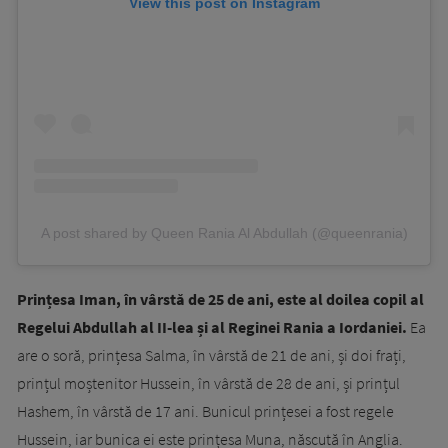
View this post on Instagram
A post shared by Queen Rania Al Abdullah (@queenrania)
Prințesa Iman, în vârstă de 25 de ani, este al doilea copil al
Regelui Abdullah al II-lea și al Reginei Rania a Iordaniei.
Ea
are o soră, prințesa Salma, în vârstă de 21 de ani, și doi frați,
prințul moștenitor Hussein, în vârstă de 28 de ani, și prințul
Hashem, în vârstă de 17 ani. Bunicul prințesei a fost regele
Hussein, iar bunica ei este prințesa Muna, născută în Anglia.