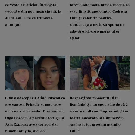
ce veste!! E oficial! Îndrăgita
tare”. Când toată lumea credea că
vedetă e din nou însărcinată, la
s-au liniștit apele între Codruța
40 de ani! Uite ce frumos a
Filip și Valentin Sanfira,
anunțat!
cântăreața a decis să spună tot
adevărul despre mariajul ei
eșuat
Cum a descoperit Alina Pușcău că
Despărțirea momentului în
are cancer. Primele semne care
România! Și-au spus adio după 2
au trimis-o la medic. Prietena ei,
copii și mulți ani împreună. „Sunt
Olga Barcari, a povestit tot: „Și în
foarte ancorată în Dumnezeu.
Asia Express avea cancer, dar
Am lăsat tot greul în mâinile
nimeni nu știa, nici ea”
Lui...”