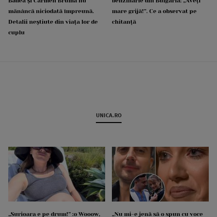
Badea și Carmen Brumă nu
benzinărie din Bulgaria: „Aveți
mănâncă niciodată împreună.
mare grijă!”. Ce a observat pe
Detalii neștiute din viața lor de
chitanță
cuplu
UNICA.RO
„Surioara e pe drum!” :o Wooow,
„Nu mi-e jenă să o spun cu voce