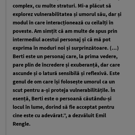
complex, cu multe straturi. Mi-a plăcut să
explorez vulnerabilitatea și umorul său, dar și
modul în care interacționează cu ceilalți în
poveste. Am simțit că am multe de spus prin
intermediul acestui personaj și că mă pot
exprima în moduri noi și surprinzătoare. (…)
Berti este un personaj care, la prima vedere,
pare plin de încredere și exuberanță, dar care
ascunde și o latură sensibilă și reflexivă. Este
genul de om care își folosește umorul ca un
scut pentru a-și proteja vulnerabilitățile. În
esență, Berti este o persoană căutându-și
locul în lume, dorind să fie acceptat pentru
cine este cu adevărat.”, a dezvăluit Emil
Rengle.