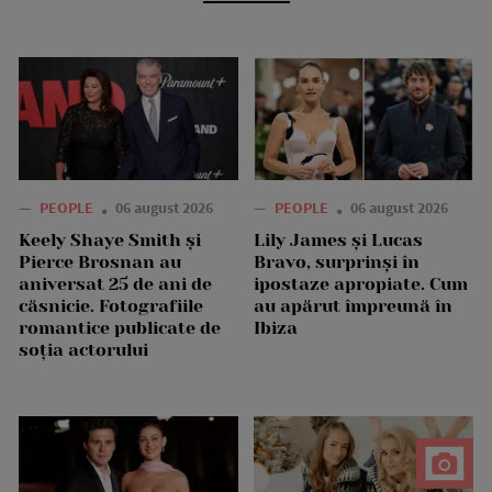
—
PEOPLE
06 august 2026
—
PEOPLE
06 august 2026
Keely Shaye Smith și
Lily James și Lucas
Pierce Brosnan au
Bravo, surprinși în
aniversat 25 de ani de
ipostaze apropiate. Cum
căsnicie. Fotografiile
au apărut împreună în
romantice publicate de
Ibiza
soția actorului