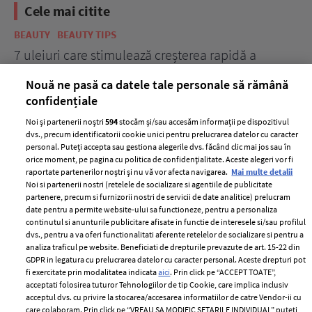
Cele mai citite
BEAUTY
BEAUTY TIPS
BE
țe
7 uleiuri care stimulează creșterea rapidă a
Ce
părului
de
Nouă ne pasă ca datele tale personale să rămână
confidențiale
Noi și partenerii noștri
594
stocăm și/sau accesăm informații pe dispozitivul
dvs., precum identificatorii cookie unici pentru prelucrarea datelor cu caracter
personal. Puteți accepta sau gestiona alegerile dvs. făcând clic mai jos sau în
orice moment, pe pagina cu politica de confidențialitate. Aceste alegeri vor fi
raportate partenerilor noștri și nu vă vor afecta navigarea.
Mai multe detalii
Noi si partenerii nostri (retelele de socializare si agentiile de publicitate
partenere, precum si furnizorii nostri de servicii de date analitice) prelucram
ELLE Style Awards
Termeni si conditii
date pentru a permite website-ului sa functioneze, pentru a personaliza
2024
continutul si anunturile publicitare afisate in functie de interesele si/sau profilul
Politica de
dvs., pentru a va oferi functionalitati aferente retelelor de socializare si pentru a
Despre ELLE
confidențialitate
analiza traficul pe website. Beneficiati de drepturile prevazute de art. 15-22 din
Romania
GDPR in legatura cu prelucrarea datelor cu caracter personal. Aceste drepturi pot
Politica de cookies
fi exercitate prin modalitatea indicata
aici
. Prin click pe “ACCEPT TOATE”,
Contact
Publicitate
acceptati folosirea tuturor Tehnologiilor de tip Cookie, care implica inclusiv
acceptul dvs. cu privire la stocarea/accesarea informatiilor de catre Vendor-ii cu
Abonamente
care colaboram. Prin click pe “VREAU SA MODIFIC SETARILE INDIVIDUAL” puteti