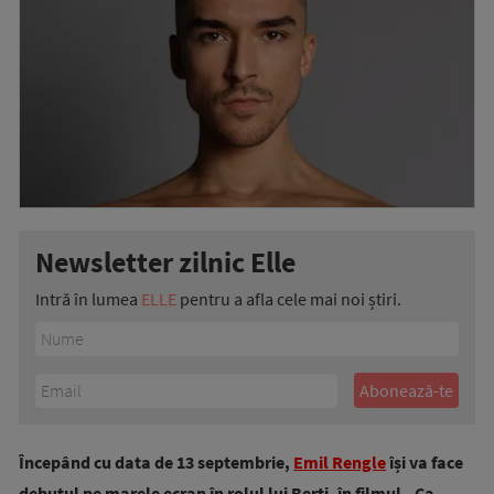
Newsletter zilnic Elle
Intră în lumea
ELLE
pentru a afla cele mai noi știri.
Începând cu data de 13 septembrie,
Emil Rengle
își va face
debutul pe marele ecran în rolul lui Berti, în filmul „Ca