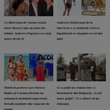
Ce diferență de vârstă există
Andreea Munteanu de la
între Rareș Cojoc și noua lui
Survivor s-a căsătorit civil cu
iubită. Andreea Popescu era mai
logodnicul ei. Imagini cu cei doi
mare decât el
miri
Motivul pentru care Mircea
Ce a pățit un român într-o
Badea și Carmen Brumă nu
benzinărie din Bulgaria: „Aveți
mănâncă niciodată împreună.
mare grijă!”. Ce a observat pe
Detalii neștiute din viața lor de
chitanță
cuplu