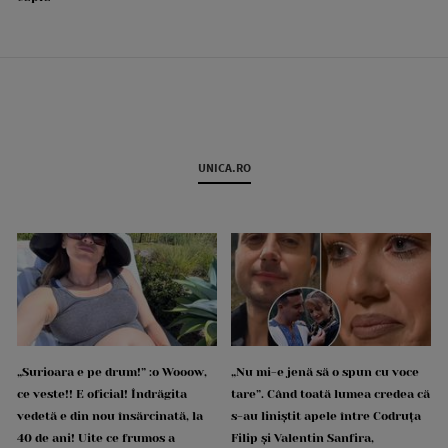
UNICA.RO
„Surioara e pe drum!” :o Wooow,
„Nu mi-e jenă să o spun cu voce
ce veste!! E oficial! Îndrăgita
tare”. Când toată lumea credea că
vedetă e din nou însărcinată, la
s-au liniștit apele între Codruța
40 de ani! Uite ce frumos a
Filip și Valentin Sanfira,