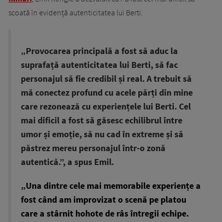
scoată în evidență autenticitatea lui Berti.
„Provocarea principală a fost să aduc la
suprafață autenticitatea lui Berti, să fac
personajul să fie credibil și real. A trebuit să
mă conectez profund cu acele părți din mine
care rezonează cu experiențele lui Berti. Cel
mai dificil a fost să găsesc echilibrul între
umor și emoție, să nu cad în extreme și să
păstrez mereu personajul într-o zonă
autentică.”, a spus Emil.
„Una dintre cele mai memorabile experiențe a
fost când am improvizat o scenă pe platou
care a stârnit hohote de râs întregii echipe.