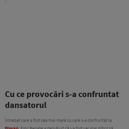
Cu ce provocări s-a confruntat
dansatorul
Întrebat care a fost cea mai mare cu care s-a confruntat la
filmări
, Emil Rengle a dezvăluit că i-a fost cel mai dificil să