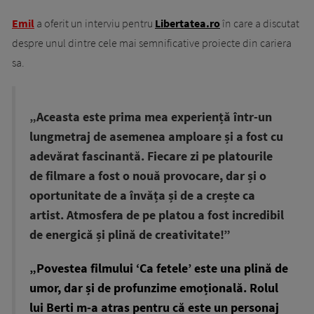
Emil
a oferit un interviu pentru
Libertatea.ro
în care a discutat
despre unul dintre cele mai semnificative proiecte din cariera
sa.
„Aceasta este prima mea experiență într-un
lungmetraj de asemenea amploare și a fost cu
adevărat fascinantă. Fiecare zi pe platourile
de filmare a fost o nouă provocare, dar și o
oportunitate de a învăța și de a crește ca
artist. Atmosfera de pe platou a fost incredibil
de energică și plină de creativitate!”
„Povestea filmului ‘Ca fetele’ este una plină de
umor, dar și de profunzime emoțională. Rolul
lui Berti m-a atras pentru că este un personaj