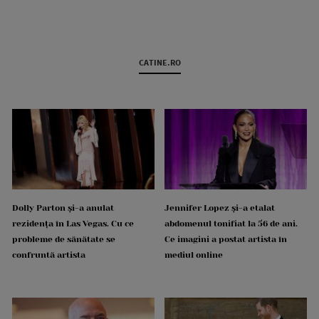
CATINE.RO
Dolly Parton și-a anulat
Jennifer Lopez și-a etalat
rezidența în Las Vegas. Cu ce
abdomenul tonifiat la 56 de ani.
probleme de sănătate se
Ce imagini a postat artista în
confruntă artista
mediul online