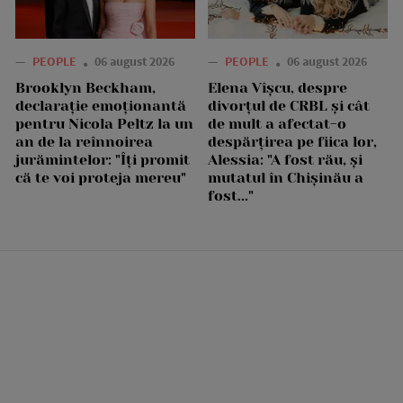
—
PEOPLE
06 august 2026
—
PEOPLE
06 august 2026
Brooklyn Beckham,
Elena Vîșcu, despre
declarație emoționantă
divorțul de CRBL și cât
pentru Nicola Peltz la un
de mult a afectat-o
an de la reînnoirea
despărțirea pe fiica lor,
jurămintelor: "Îți promit
Alessia: "A fost rău, și
că te voi proteja mereu"
mutatul în Chișinău a
fost..."