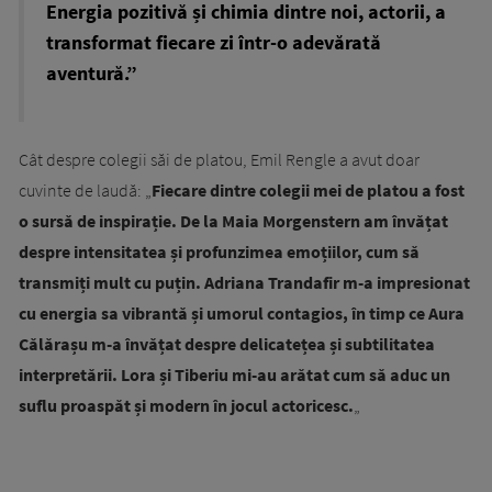
Energia pozitivă și chimia dintre noi, actorii, a
transformat fiecare zi într-o adevărată
aventură.”
Cât despre colegii săi de platou, Emil Rengle a avut doar
cuvinte de laudă: „
Fiecare dintre colegii mei de platou a fost
o sursă de inspirație. De la Maia Morgenstern am învățat
despre intensitatea și profunzimea emoțiilor, cum să
transmiți mult cu puțin. Adriana Trandafir m-a impresionat
cu energia sa vibrantă și umorul contagios, în timp ce Aura
Călărașu m-a învățat despre delicatețea și subtilitatea
interpretării. Lora și Tiberiu mi-au arătat cum să aduc un
suflu proaspăt și modern în jocul actoricesc.
„