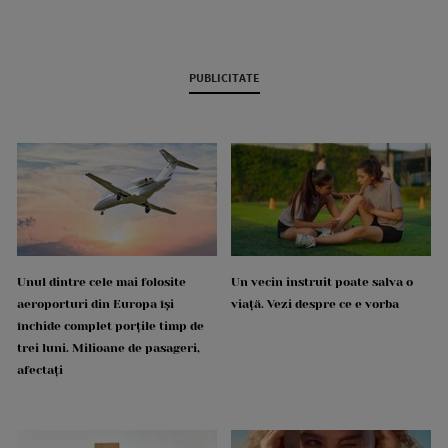
PUBLICITATE
Unul dintre cele mai folosite
Un vecin instruit poate salva o
aeroporturi din Europa își
viață. Vezi despre ce e vorba
închide complet porțile timp de
trei luni. Milioane de pasageri,
afectați