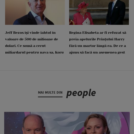
Jeff Bezos își vinde iahtul în
Regina Elisabeta ar fi refuzat să
valoare de 500 de milioane de
preia apelurile Prințului Harry
dolari. Ce sumă a cerut
fără un martor lângă ea. De ce a
miliardarul pentru nava sa, Koru
ajuns să facă un asemenea gest
people
MAI MULTE DIN