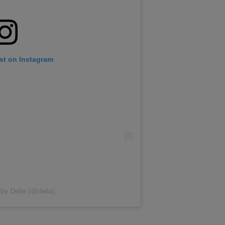
st on Instagram
 by Delia (@delia)