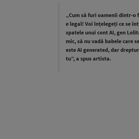
„Cum să furi oamenii dintr-o f
e legal! Voi înțelegeți ce se î
spatele unui cont AI, gen Loli
mic, să nu vadă babele care se 
este AI generated, dar dreptur
tu”, a spus artista.