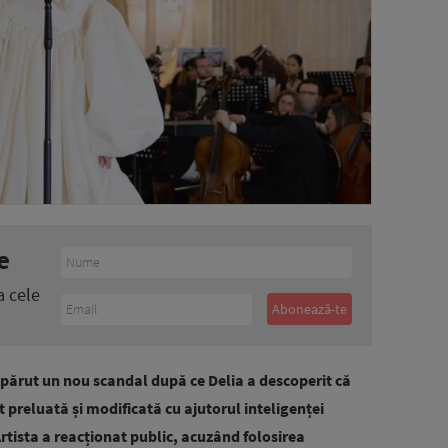
e
a cele
părut un nou scandal după ce Delia a descoperit că
t preluată și modificată cu ajutorul inteligenței
 Artista a reacționat public, acuzând folosirea