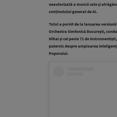
neautorizată a muncii sale și atrăgând
conținutului generat de AI.
Totul a pornit de la lansarea versiuni
Orchestra Simfonică București, condus
Mihai și cei peste 71 de instrumentișt
puternic
despre amploarea inteligenței
Poporului.