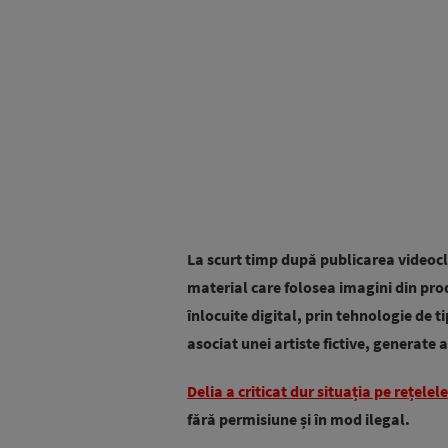
La scurt timp după publicarea videocl
material care folosea imagini din prod
înlocuite digital, prin tehnologie de t
asociat unei artiste fictive, generate 
Delia a criticat dur situația pe rețelel
fără permisiune și în mod ilegal.