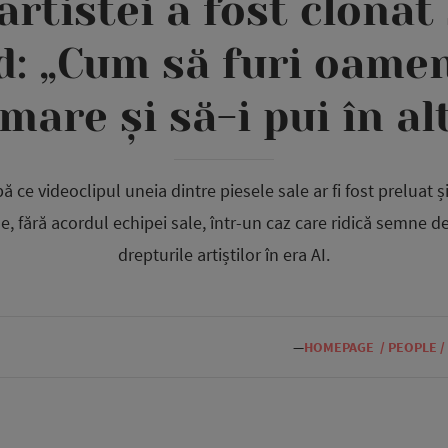
artistei a fost clonat
d: „Cum să furi oamen
lmare și să-i pui în al
ă ce videoclipul uneia dintre piesele sale ar fi fost preluat ș
iale, fără acordul echipei sale, într-un caz care ridică semne d
drepturile artiștilor în era AI.
—
HOMEPAGE
/
PEOPLE
/