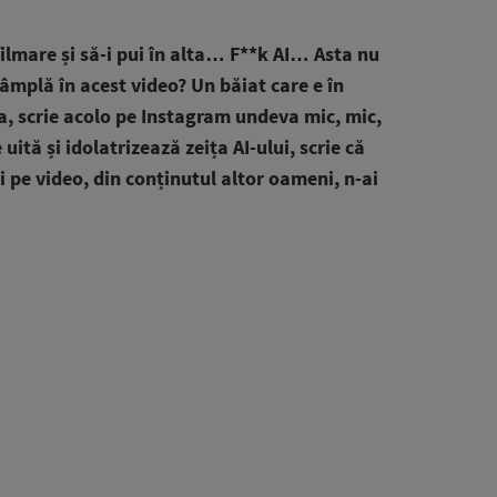
ilmare și să-i pui în alta… F**k AI… Asta nu
ntâmplă în acest video? Un băiat care e în
ta, scrie acolo pe Instagram undeva mic, mic,
uită și idolatrizează zeița AI-ului, scrie că
i pe video, din conținutul altor oameni, n-ai