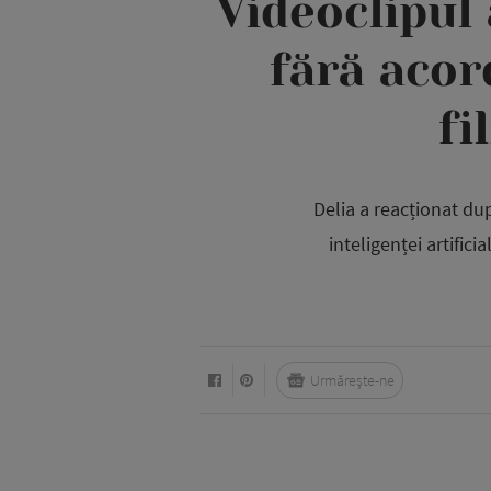
Videoclipul 
fără acor
fi
Delia a reacționat dup
inteligenței artific
Urmărește-ne