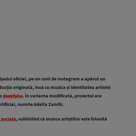
ipului oficial, pe un cont de Instagram a apărut un
ucția originală, însă cu muzica și identitatea artistei
ip
deepfake
. În varianta modificată, proiectul era
artificial, numite Adella Zamfir.
e sociale
, subliniind că munca artiștilor este folosită