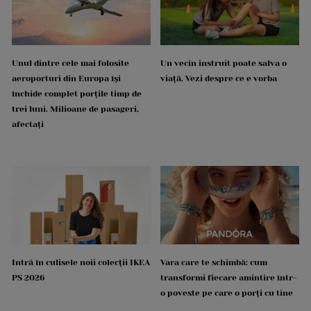
Unul dintre cele mai folosite
Un vecin instruit poate salva o
aeroporturi din Europa își
viață. Vezi despre ce e vorba
închide complet porțile timp de
trei luni. Milioane de pasageri,
afectați
Intră în culisele noii colecții IKEA
Vara care te schimbă: cum
PS 2026
transformi fiecare amintire într-
o poveste pe care o porți cu tine