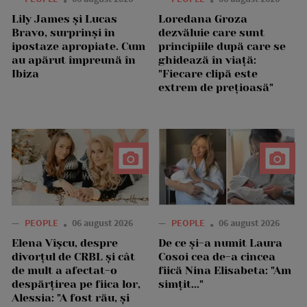
Lily James și Lucas
Loredana Groza
Bravo, surprinși în
dezvăluie care sunt
ipostaze apropiate. Cum
principiile după care se
au apărut împreună în
ghidează în viață:
Ibiza
"Fiecare clipă este
extrem de prețioasă"
—
PEOPLE
06 august 2026
—
PEOPLE
06 august 2026
Elena Vîșcu, despre
De ce și-a numit Laura
divorțul de CRBL și cât
Cosoi cea de-a cincea
de mult a afectat-o
fiică Nina Elisabeta: "Am
despărțirea pe fiica lor,
simțit..."
Alessia: "A fost rău, și