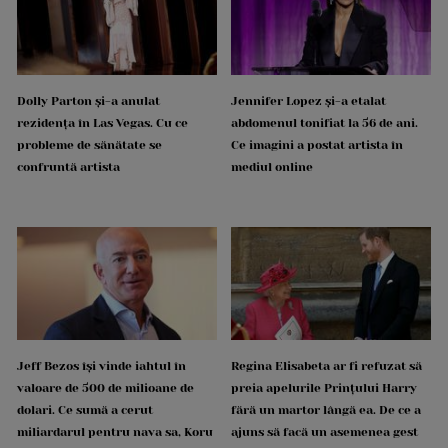
Dolly Parton și-a anulat
Jennifer Lopez și-a etalat
rezidența în Las Vegas. Cu ce
abdomenul tonifiat la 56 de ani.
probleme de sănătate se
Ce imagini a postat artista în
confruntă artista
mediul online
Jeff Bezos își vinde iahtul în
Regina Elisabeta ar fi refuzat să
valoare de 500 de milioane de
preia apelurile Prințului Harry
dolari. Ce sumă a cerut
fără un martor lângă ea. De ce a
miliardarul pentru nava sa, Koru
ajuns să facă un asemenea gest