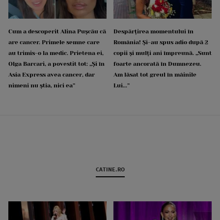
Cum a descoperit Alina Pușcău că
Despărțirea momentului în
are cancer. Primele semne care
România! Și-au spus adio după 2
au trimis-o la medic. Prietena ei,
copii și mulți ani împreună. „Sunt
Olga Barcari, a povestit tot: „Și în
foarte ancorată în Dumnezeu.
Asia Express avea cancer, dar
Am lăsat tot greul în mâinile
nimeni nu știa, nici ea”
Lui...”
CATINE.RO