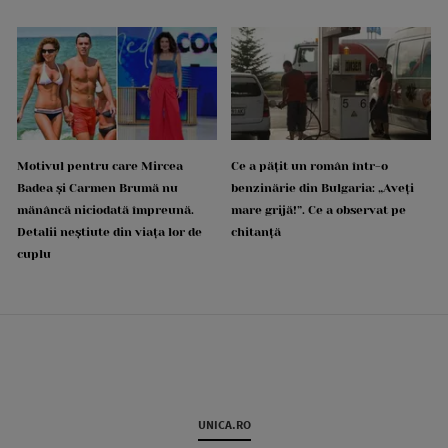
Motivul pentru care Mircea
Ce a pățit un român într-o
Badea și Carmen Brumă nu
benzinărie din Bulgaria: „Aveți
mănâncă niciodată împreună.
mare grijă!”. Ce a observat pe
Detalii neștiute din viața lor de
chitanță
cuplu
UNICA.RO