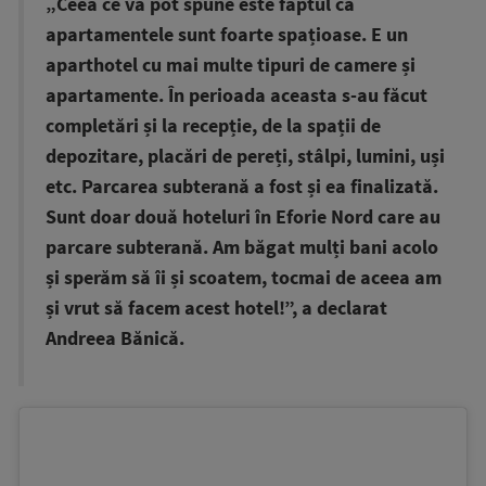
„Ceea ce vă pot spune este faptul că
apartamentele sunt foarte spațioase. E un
aparthotel cu mai multe tipuri de camere și
apartamente. În perioada aceasta s-au făcut
completări și la recepție, de la spații de
depozitare, placări de pereți, stâlpi, lumini, uși
etc. Parcarea subterană a fost și ea finalizată.
Sunt doar două hoteluri în Eforie Nord care au
parcare subterană. Am băgat mulți bani acolo
și sperăm să îi și scoatem, tocmai de aceea am
și vrut să facem acest hotel!”, a declarat
Andreea Bănică.