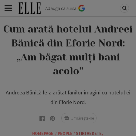
Adaugă ca sursă
Cum arată hotelul Andreei
Bănică din Eforie Nord:
„Am băgat mulți bani
acolo”
Andreea Bănică le-a arătat fanilor imagini cu hotelul ei
din Eforie Nord.
Urmărește-ne
HOMEPAGE
/
PEOPLE
/
STIRI VEDETE
,