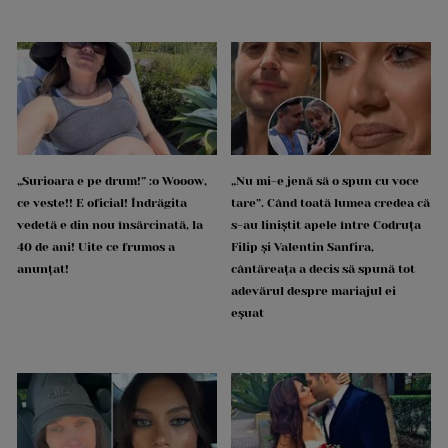
„Surioara e pe drum!” :o Wooow,
„Nu mi-e jenă să o spun cu voce
ce veste!! E oficial! Îndrăgita
tare”. Când toată lumea credea că
vedetă e din nou însărcinată, la
s-au liniștit apele între Codruța
40 de ani! Uite ce frumos a
Filip și Valentin Sanfira,
anunțat!
cântăreața a decis să spună tot
adevărul despre mariajul ei
eșuat