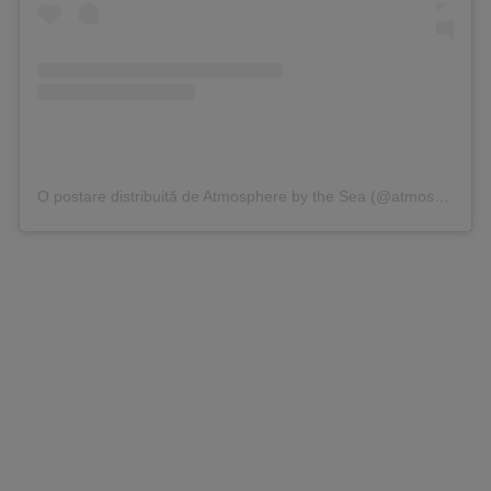
O postare distribuită de Atmosphere by the Sea (@atmospherebythesea)