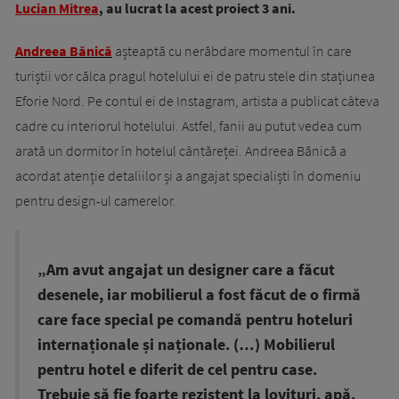
Lucian Mitrea
, au lucrat la acest proiect 3 ani.
Andreea Bănică
așteaptă cu nerăbdare momentul în care
turiștii vor călca pragul hotelului ei de patru stele din stațiunea
Eforie Nord. Pe contul ei de Instagram, artista a publicat câteva
cadre cu interiorul hotelului. Astfel, fanii au putut vedea cum
arată un dormitor în hotelul cântăreței. Andreea Bănică a
acordat atenție detaliilor și a angajat specialiști în domeniu
pentru design-ul camerelor.
„Am avut angajat un designer care a făcut
desenele, iar mobilierul a fost făcut de o firmă
care face special pe comandă pentru hoteluri
internaționale și naționale. (…) Mobilierul
pentru hotel e diferit de cel pentru case.
Trebuie să fie foarte rezistent la lovituri, apă,