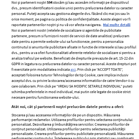
Noi și partenerii noștri
594
stocăm și/sau accesăm informații pe dispozitivul
dvs., precum identificatorii cookie unici pentru prelucrarea datelor cu caracter
personal. Puteți accepta sau gestiona alegerile dvs. făcând clic mai jos sau în
orice moment, pe pagina cu politica de confidențialitate. Aceste alegeri vor fi
raportate partenerilor noștri și nu vă vor afecta navigarea.
Mai multe detalii
Noi si partenerii nostri (retelele de socializare si agentiile de publicitate
partenere, precum si furnizorii nostri de servicii de date analitice) prelucram
ELLE Style Awards
Termeni si conditii
date pentru a permite website-ului sa functioneze, pentru a personaliza
2024
continutul si anunturile publicitare afisate in functie de interesele si/sau profilul
Politica de
dvs., pentru a va oferi functionalitati aferente retelelor de socializare si pentru a
Despre ELLE
confidențialitate
analiza traficul pe website. Beneficiati de drepturile prevazute de art. 15-22 din
Romania
GDPR in legatura cu prelucrarea datelor cu caracter personal. Aceste drepturi pot
Politica de cookies
fi exercitate prin modalitatea indicata
aici
. Prin click pe “ACCEPT TOATE”,
Contact
Publicitate
acceptati folosirea tuturor Tehnologiilor de tip Cookie, care implica inclusiv
acceptul dvs. cu privire la stocarea/accesarea informatiilor de catre Vendor-ii cu
Abonamente
care colaboram. Prin click pe “VREAU SA MODIFIC SETARILE INDIVIDUAL” puteti
schimba preferintele in mod individual, mai putin cele legate de cookie strict
necesare pentru functionarea website-ului.
Stiri
Libertatea pentru
Atât noi, cât și partenerii noștri prelucrăm datele pentru a oferi:
femei
GSP
Stocarea și/sau accesarea informațiilor de pe un dispozitiv. Măsurarea
Viva
performanței reclamelor. Utilizarea profilurilor pentru selectarea conținutului
Unica
personalizat. Dezvoltarea și îmbunătățirea serviciilor. Crearea profilurilor de
Avantaje
conținut personalizat. Utilizarea profilurilor pentru selectarea publicității
Baby
personalizate. Crearea profilurilor pentru publicitate personalizată. Măsurarea
Retete practice
performanței conținutului. Înțelegerea publicului prin statistici sau combinații