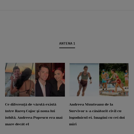
ANTENA 1
Ce diferență de vârstă există
Andreea Munteanu de la
între Rareș Cojoc și noua lui
Survivor s-a căsătorit civil cu
iubită. Andreea Popescu era mai
logodnicul ei. Imagini cu cei doi
mare decât el
miri