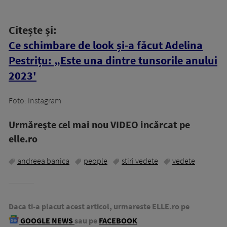
Citește și:
Ce schimbare de look și-a făcut Adelina
Pestrițu: „Este una dintre tunsorile anului
2023'
Foto: Instagram
Urmăreşte cel mai nou VIDEO incărcat pe
elle.ro
andreea banica
people
stiri vedete
vedete
Daca ti-a placut acest articol, urmareste ELLE.ro pe
GOOGLE NEWS
sau pe
FACEBOOK